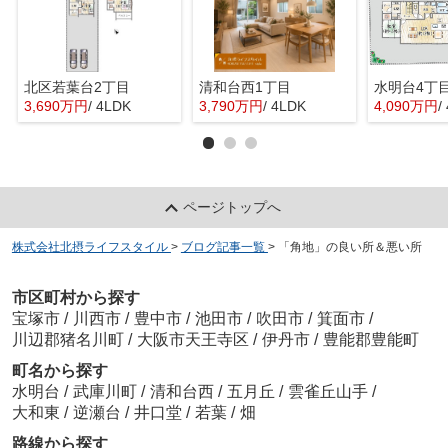
北区若葉台2丁目
清和台西1丁目
水明台4丁
3,690万円
/ 4LDK
3,790万円
/ 4LDK
4,090万円
/
ページトップへ
株式会社北摂ライフスタイル
>
ブログ記事一覧
>
「角地」の良い所＆悪い所
市区町村から探す
宝塚市
/
川西市
/
豊中市
/
池田市
/
吹田市
/
箕面市
/
川辺郡猪名川町
/
大阪市天王寺区
/
伊丹市
/
豊能郡豊能町
町名から探す
水明台
/
武庫川町
/
清和台西
/
五月丘
/
雲雀丘山手
/
大和東
/
逆瀬台
/
井口堂
/
若葉
/
畑
路線から探す