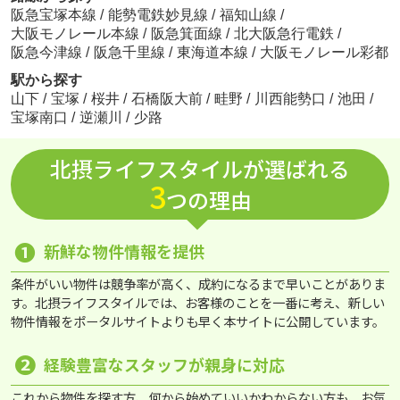
阪急宝塚本線
/
能勢電鉄妙見線
/
福知山線
/
大阪モノレール本線
/
阪急箕面線
/
北大阪急行電鉄
/
阪急今津線
/
阪急千里線
/
東海道本線
/
大阪モノレール彩都
駅から探す
山下
/
宝塚
/
桜井
/
石橋阪大前
/
畦野
/
川西能勢口
/
池田
/
宝塚南口
/
逆瀬川
/
少路
北摂ライフスタイルが選ばれる
3
つの理由
❶
新鮮な物件情報を提供
条件がいい物件は競争率が高く、成約になるまで早いことがありま
す。北摂ライフスタイルでは、お客様のことを一番に考え、新しい
物件情報をポータルサイトよりも早く本サイトに公開しています。
❷
経験豊富なスタッフが親身に対応
これから物件を探す方、何から始めていいかわからない方も、お気