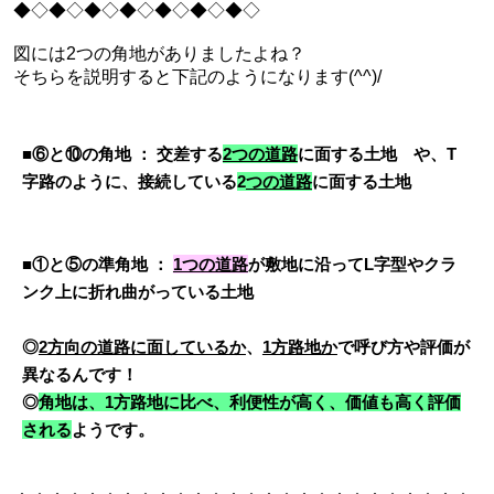
◆◇◆◇◆◇◆◇◆◇◆◇◆◇
図には2つの角地がありましたよね？
そちらを説明すると下記のようになります(^^)/
■⑥と⑩の角地 ： 交差する
2つの道路
に面する土地
や、T
字路のように、接続している
2
つの道路
に面する土地
■①と⑤の準角地 ：
1つの道路
が敷地に沿ってL字型やクラ
ンク上に折れ曲がっている土地
◎
2方向の道路に面しているか
、
1方路地か
で呼び方や評価が
異なるんです！
◎
角地は、1方路地に比べ、利便性が高く、価値も高く評価
される
ようです。