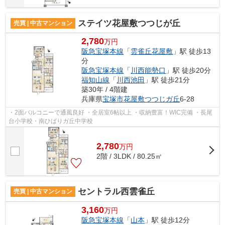
ステイツ花屋敷つつじが丘
売買 | 中古マンション
2,780
万円
阪急宝塚本線
「
雲雀丘花屋敷
」駅 徒歩13
分
阪急宝塚本線
「
川西能勢口
」駅 徒歩20分
福知山線
「
川西池田
」駅 徒歩21分
築30年 / 4階建
兵庫県
宝塚市
花屋敷つつじガ丘
6-28
・2面バルコニーで通風良好 ・全居室6帖以上 ・収納豊富！WIC完備 ・長尾
台小学校・南ひばりガ丘中学校
2,780
万
円
2階 / 3LDK / 80.25㎡
セントラル西雲雀丘
売買 | 中古マンション
3,160
万円
阪急宝塚本線
「
山本
」駅 徒歩12分