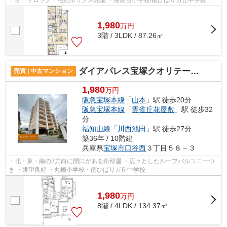
1,980
万
円
3階 / 3LDK / 87.26㎡
ダイアパレス宝塚クオリテージⅠ
売買 | 中古マンション
1,980
万円
阪急宝塚本線
「
山本
」駅 徒歩20分
阪急宝塚本線
「
雲雀丘花屋敷
」駅 徒歩32
分
福知山線
「
川西池田
」駅 徒歩27分
築36年 / 10階建
兵庫県
宝塚市
口谷西
３丁目５８－３
・北・東・南の3方向に開口がある角部屋 ・広々としたルーフバルコニーつ
き ・眺望良好 ・丸橋小学校・南ひばりガ丘中学校
1,980
万
円
8階 / 4LDK / 134.37㎡