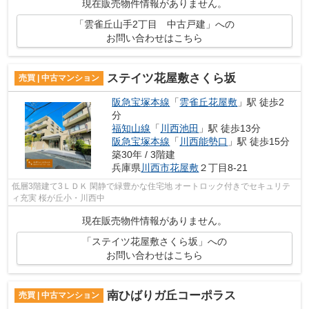
現在販売物件情報がありません。
「雲雀丘山手2丁目 中古戸建」への
お問い合わせはこちら
ステイツ花屋敷さくら坂
売買 | 中古マンション
阪急宝塚本線
「
雲雀丘花屋敷
」駅 徒歩2
分
福知山線
「
川西池田
」駅 徒歩13分
阪急宝塚本線
「
川西能勢口
」駅 徒歩15分
築30年 / 3階建
兵庫県
川西市
花屋敷
２丁目8-21
低層3階建て3ＬＤＫ 閑静で緑豊かな住宅地 オートロック付きでセキュリテ
ィ充実 桜が丘小・川西中
現在販売物件情報がありません。
「ステイツ花屋敷さくら坂」への
お問い合わせはこちら
南ひばりガ丘コーポラス
売買 | 中古マンション