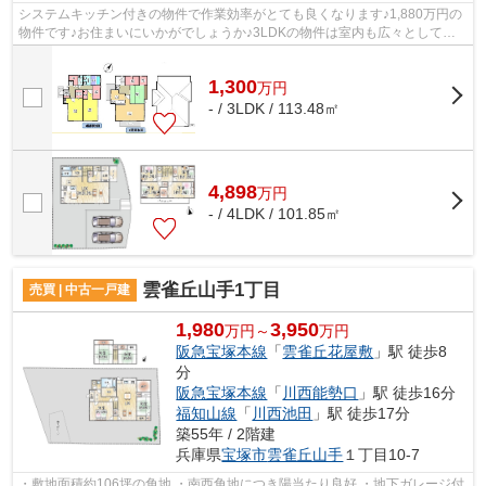
システムキッチン付きの物件で作業効率がとても良くなります♪1,880万円の
物件です♪お住まいにいかがでしょうか♪3LDKの物件は室内も広々としてお
り、開放感があります♪中古戸建てながら...
1,300
万
円
- / 3LDK / 113.48㎡
4,898
万
円
- / 4LDK / 101.85㎡
雲雀丘山手1丁目
売買 | 中古一戸建
1,980
3,950
万円～
万円
阪急宝塚本線
「
雲雀丘花屋敷
」駅 徒歩8
分
阪急宝塚本線
「
川西能勢口
」駅 徒歩16分
福知山線
「
川西池田
」駅 徒歩17分
築55年 / 2階建
兵庫県
宝塚市
雲雀丘山手
１丁目10-7
・敷地面積約106坪の角地 ・南西角地につき陽当たり良好 ・地下ガレージ付