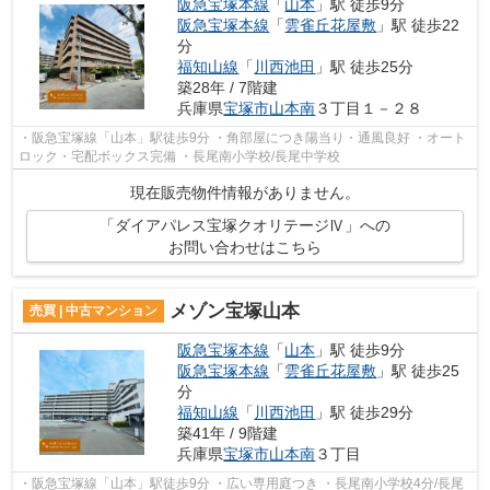
阪急宝塚本線
「
山本
」駅 徒歩9分
阪急宝塚本線
「
雲雀丘花屋敷
」駅 徒歩22
分
福知山線
「
川西池田
」駅 徒歩25分
築28年 / 7階建
兵庫県
宝塚市
山本南
３丁目１－２８
・阪急宝塚線「山本」駅徒歩9分 ・角部屋につき陽当り・通風良好 ・オート
ロック・宅配ボックス完備 ・長尾南小学校/長尾中学校
現在販売物件情報がありません。
「ダイアパレス宝塚クオリテージⅣ」への
お問い合わせはこちら
メゾン宝塚山本
売買 | 中古マンション
阪急宝塚本線
「
山本
」駅 徒歩9分
阪急宝塚本線
「
雲雀丘花屋敷
」駅 徒歩25
分
福知山線
「
川西池田
」駅 徒歩29分
築41年 / 9階建
兵庫県
宝塚市
山本南
３丁目
・阪急宝塚線「山本」駅徒歩9分 ・広い専用庭つき ・長尾南小学校4分/長尾