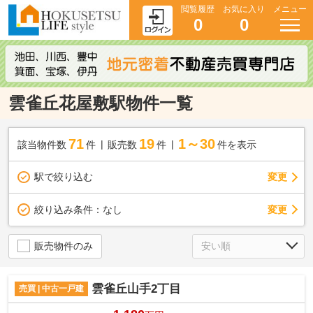
閲覧履歴
お気に入り
メニュー
0
0
雲雀丘花屋敷駅物件一覧
71
19
1～30
該当物件数
件
販売数
件
件を表示
駅で絞り込む
変更
変更
絞り込み条件：
なし
販売物件のみ
雲雀丘山手2丁目
売買 | 中古一戸建