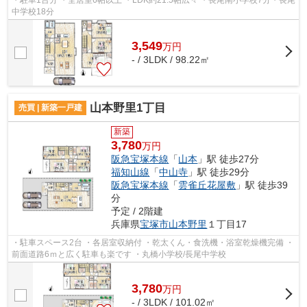
中学校18分
3,549
万
円
- / 3LDK / 98.22㎡
山本野里1丁目
売買 | 新築一戸建
新築
3,780
万円
阪急宝塚本線
「
山本
」駅 徒歩27分
福知山線
「
中山寺
」駅 徒歩29分
阪急宝塚本線
「
雲雀丘花屋敷
」駅 徒歩39
分
予定 / 2階建
兵庫県
宝塚市
山本野里
１丁目17
・駐車スペース2台 ・各居室収納付 ・乾太くん・食洗機・浴室乾燥機完備 ・
前面道路6ｍと広く駐車も楽です ・丸橋小学校/長尾中学校
3,780
万
円
- / 3LDK / 101.02㎡