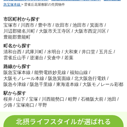
急宝塚本線
>
雲雀丘花屋敷駅の売買物件
市区町村から探す
宝塚市
/
川西市
/
豊中市
/
吹田市
/
池田市
/
箕面市
/
川辺郡猪名川町
/
大阪市天王寺区
/
大阪市西淀川区
/
豊能郡豊能町
町名から探す
清和台西
/
武庫川町
/
水明台
/
大和東
/
井口堂
/
五月丘
/
雲雀丘山手
/
逆瀬台
/
安倉中
/
若葉
路線から探す
阪急宝塚本線
/
能勢電鉄妙見線
/
福知山線
/
大阪モノレール本線
/
阪急箕面線
/
北大阪急行電鉄
/
阪急今津線
/
阪急千里線
/
東海道本線
/
大阪モノレール彩都
駅から探す
桜井
/
山下
/
宝塚
/
川西能勢口
/
畦野
/
石橋阪大前
/
池田
/
少路
/
宝塚南口
/
平野
北摂ライフスタイルが選ばれる