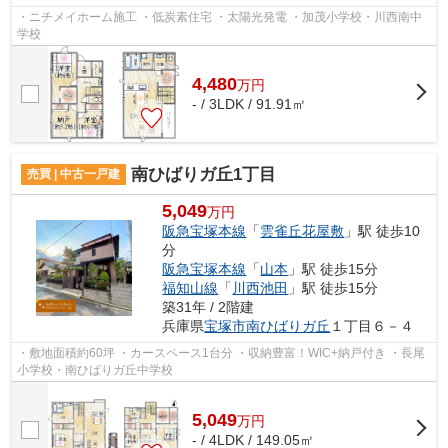
・ニチメイホーム施工 ・低炭素住宅 ・太陽光発電 ・加茂小学校・川西南中
学校
4,480
万
円
- / 3LDK / 91.91㎡
南ひばりガ丘1丁目
売買 | 中古一戸建
5,049
万円
阪急宝塚本線
「
雲雀丘花屋敷
」駅 徒歩10
分
阪急宝塚本線
「
山本
」駅 徒歩15分
福知山線
「
川西池田
」駅 徒歩15分
築31年 / 2階建
兵庫県
宝塚市
南ひばりガ丘
１丁目６－４
・敷地面積約60坪 ・カースペース1台分 ・収納豊富！WIC+納戸付き ・長尾
小学校・南ひばりガ丘中学校
5,049
万
円
- / 4LDK / 149.05㎡