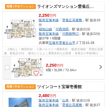
ライオンズマンション雲雀丘花屋敷
売買 | 中古マンション
2,250
万円
阪急宝塚本線
「
雲雀丘花屋敷
」駅 徒歩10
分
福知山線
「
川西池田
」駅 徒歩21分
阪急宝塚本線
「
川西能勢口
」駅 徒歩22分
築37年 / 6階建
兵庫県
宝塚市
雲雀丘山手
２丁目15-28
・上階なし！眺望良好 ・三面バルコニー通風良好 ・阪急宝塚線「雲雀丘花屋
敷」駅徒歩10分 ・陽当たりもよく通風良好なお部屋 ・長尾台小学校/南ひば
りガ丘中学校
2,250
万
円
6階 / 3LDK / 72.64㎡
ツインコート宝塚壱番館
売買 | 中古マンション
2,480
万円
阪急宝塚本線
「
山本
」駅 徒歩11分
阪急宝塚本線
「
雲雀丘花屋敷
」駅 徒歩27