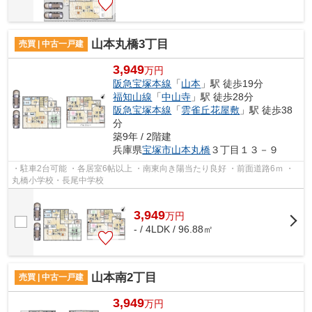
山本丸橋3丁目
売買 | 中古一戸建
3,949
万円
阪急宝塚本線
「
山本
」駅 徒歩19分
福知山線
「
中山寺
」駅 徒歩28分
阪急宝塚本線
「
雲雀丘花屋敷
」駅 徒歩38
分
築9年 / 2階建
兵庫県
宝塚市
山本丸橋
３丁目１３－９
・駐車2台可能 ・各居室6帖以上 ・南東向き陽当たり良好 ・前面道路6ｍ ・
丸橋小学校・長尾中学校
3,949
万
円
- / 4LDK / 96.88㎡
山本南2丁目
売買 | 中古一戸建
3,949
万円