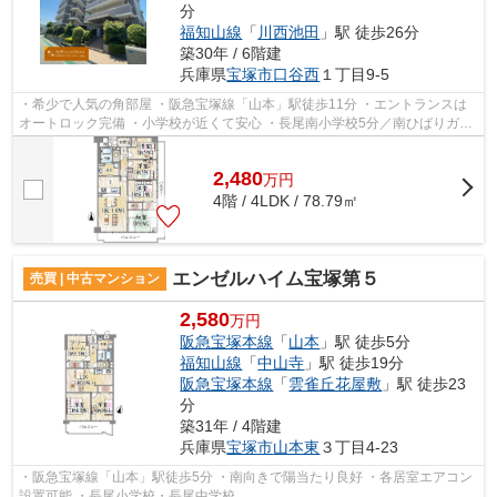
分
福知山線
「
川西池田
」駅 徒歩26分
築30年 / 6階建
兵庫県
宝塚市
口谷西
１丁目9-5
・希少で人気の角部屋 ・阪急宝塚線「山本」駅徒歩11分 ・エントランスは
オートロック完備 ・小学校が近くて安心 ・長尾南小学校5分／南ひばりガ丘
中学校12分
2,480
万
円
4階 / 4LDK / 78.79㎡
エンゼルハイム宝塚第５
売買 | 中古マンション
2,580
万円
阪急宝塚本線
「
山本
」駅 徒歩5分
福知山線
「
中山寺
」駅 徒歩19分
阪急宝塚本線
「
雲雀丘花屋敷
」駅 徒歩23
分
築31年 / 4階建
兵庫県
宝塚市
山本東
３丁目4-23
・阪急宝塚線「山本」駅徒歩5分 ・南向きで陽当たり良好 ・各居室エアコン
設置可能 ・長尾小学校・長尾中学校