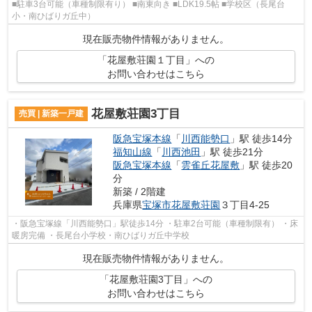
■駐車3台可能（車種制限有り） ■南東向き ■LDK19.5帖 ■学校区（長尾台
小・南ひばりガ丘中）
現在販売物件情報がありません。
「花屋敷荘園１丁目」への
お問い合わせはこちら
花屋敷荘園3丁目
売買 | 新築一戸建
阪急宝塚本線
「
川西能勢口
」駅 徒歩14分
福知山線
「
川西池田
」駅 徒歩21分
阪急宝塚本線
「
雲雀丘花屋敷
」駅 徒歩20
分
新築 / 2階建
兵庫県
宝塚市
花屋敷荘園
３丁目4-25
・阪急宝塚線「川西能勢口」駅徒歩14分 ・駐車2台可能（車種制限有） ・床
暖房完備 ・長尾台小学校・南ひばりガ丘中学校
現在販売物件情報がありません。
「花屋敷荘園3丁目」への
お問い合わせはこちら