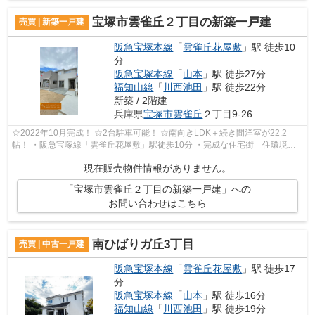
宝塚市雲雀丘２丁目の新築一戸建
売買 | 新築一戸建
阪急宝塚本線
「
雲雀丘花屋敷
」駅 徒歩10
分
阪急宝塚本線
「
山本
」駅 徒歩27分
福知山線
「
川西池田
」駅 徒歩22分
新築 / 2階建
兵庫県
宝塚市
雲雀丘
２丁目9-26
☆2022年10月完成！ ☆2台駐車可能！ ☆南向きLDK＋続き間洋室が22.2
帖！ ・阪急宝塚線「雲雀丘花屋敷」駅徒歩10分 ・完成な住宅街 住環境良
好！ ・CL.、WIC、SIC、床下収納etc. 収納が...
現在販売物件情報がありません。
「宝塚市雲雀丘２丁目の新築一戸建」への
お問い合わせはこちら
南ひばりガ丘3丁目
売買 | 中古一戸建
阪急宝塚本線
「
雲雀丘花屋敷
」駅 徒歩17
分
阪急宝塚本線
「
山本
」駅 徒歩16分
福知山線
「
川西池田
」駅 徒歩19分