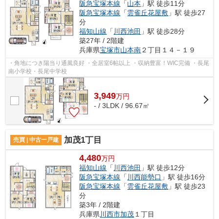
阪急宝塚本線
「
山本
」駅 徒歩11分
阪急宝塚本線
「
雲雀丘花屋敷
」駅 徒歩27
分
福知山線
「
川西池田
」駅 徒歩28分
築27年 / 2階建
兵庫県
宝塚市
山本南
２丁目１４－１９
・角地につき陽当り通風良好 ・全居室6帖以上 ・収納豊富！WIC完備 ・長尾
南小学校・長尾中学校
3,949
万
円
- / 3LDK / 96.67㎡
加茂1丁目
売買 | 中古一戸建
4,480
万円
福知山線
「
川西池田
」駅 徒歩12分
阪急宝塚本線
「
川西能勢口
」駅 徒歩16分
阪急宝塚本線
「
雲雀丘花屋敷
」駅 徒歩23
分
築3年 / 2階建
兵庫県
川西市
加茂
１丁目