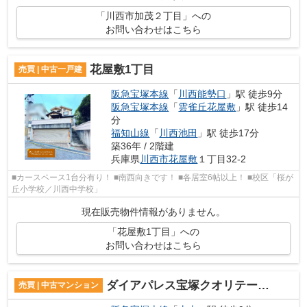
「川西市加茂２丁目」への
お問い合わせはこちら
花屋敷1丁目
売買 | 中古一戸建
阪急宝塚本線
「
川西能勢口
」駅 徒歩9分
阪急宝塚本線
「
雲雀丘花屋敷
」駅 徒歩14
分
福知山線
「
川西池田
」駅 徒歩17分
築36年 / 2階建
兵庫県
川西市
花屋敷
１丁目32-2
■カースペース1台分有り！ ■南西向きです！ ■各居室6帖以上！ ■校区「桜が
丘小学校／川西中学校」
現在販売物件情報がありません。
「花屋敷1丁目」への
お問い合わせはこちら
ダイアパレス宝塚クオリテージⅣ
売買 | 中古マンション