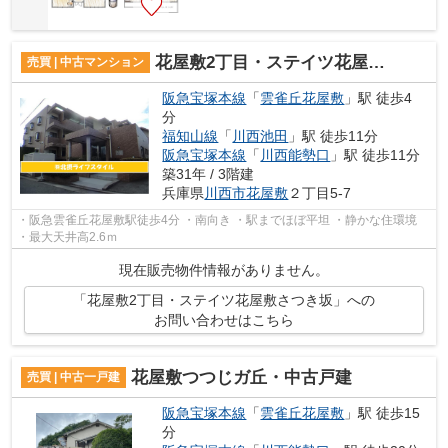
花屋敷2丁目・ステイツ花屋敷さつき坂
売買 | 中古マンション
阪急宝塚本線
「
雲雀丘花屋敷
」駅 徒歩4
分
福知山線
「
川西池田
」駅 徒歩11分
阪急宝塚本線
「
川西能勢口
」駅 徒歩11分
築31年 / 3階建
兵庫県
川西市
花屋敷
２丁目5-7
・阪急雲雀丘花屋敷駅徒歩4分 ・南向き ・駅までほぼ平坦 ・静かな住環境
・最大天井高2.6ｍ
現在販売物件情報がありません。
「花屋敷2丁目・ステイツ花屋敷さつき坂」への
お問い合わせはこちら
花屋敷つつじガ丘・中古戸建
売買 | 中古一戸建
阪急宝塚本線
「
雲雀丘花屋敷
」駅 徒歩15
分