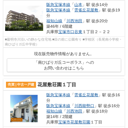
阪急宝塚本線
「
山本
」駅 徒歩14分
阪急宝塚本線
「
雲雀丘花屋敷
」駅 徒歩19
分
福知山線
「
川西池田
」駅 徒歩20分
築46年 / 6階建
兵庫県
宝塚市
口谷東
１丁目２－２２
■最明寺川沿いの静かな住宅地 ■目の前に公園有り ■学校区（長尾南小学校・
南ひばりガ丘中学校）
現在販売物件情報がありません。
「南ひばりガ丘コーポラス」への
お問い合わせはこちら
花屋敷荘園１丁目
売買 | 中古一戸建
阪急宝塚本線
「
雲雀丘花屋敷
」駅 徒歩16
分
阪急宝塚本線
「
川西能勢口
」駅 徒歩16分
福知山線
「
川西池田
」駅 徒歩18分
築14年 / 2階建
兵庫県
宝塚市
花屋敷荘園
１丁目