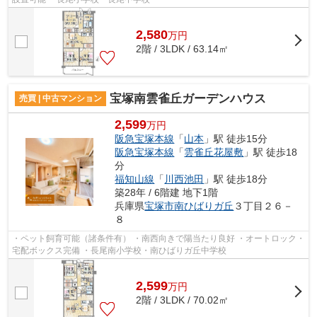
2,580
万
円
2階 / 3LDK / 63.14㎡
宝塚南雲雀丘ガーデンハウス
売買 | 中古マンション
2,599
万円
阪急宝塚本線
「
山本
」駅 徒歩15分
阪急宝塚本線
「
雲雀丘花屋敷
」駅 徒歩18
分
福知山線
「
川西池田
」駅 徒歩18分
築28年 / 6階建 地下1階
兵庫県
宝塚市
南ひばりガ丘
３丁目２６－
８
・ペット飼育可能（諸条件有） ・南西向きで陽当たり良好 ・オートロック・
宅配ボックス完備 ・長尾南小学校・南ひばりガ丘中学校
2,599
万
円
2階 / 3LDK / 70.02㎡