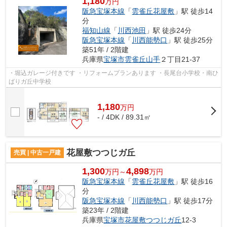
1,180
万円
阪急宝塚本線
「
雲雀丘花屋敷
」駅 徒歩14
分
福知山線
「
川西池田
」駅 徒歩24分
阪急宝塚本線
「
川西能勢口
」駅 徒歩25分
築51年 / 2階建
兵庫県
宝塚市
雲雀丘山手
２丁目21-37
・堀込ガレージ付きです ・リフォームプランあります ・長尾台小学校・南ひ
ばりガ丘中学校
1,180
万
円
- / 4DK / 89.31㎡
花屋敷つつじガ丘
売買 | 中古一戸建
1,300
4,898
万円～
万円
阪急宝塚本線
「
雲雀丘花屋敷
」駅 徒歩16
分
阪急宝塚本線
「
川西能勢口
」駅 徒歩17分
築23年 / 2階建
兵庫県
宝塚市
花屋敷つつじガ丘
12-3