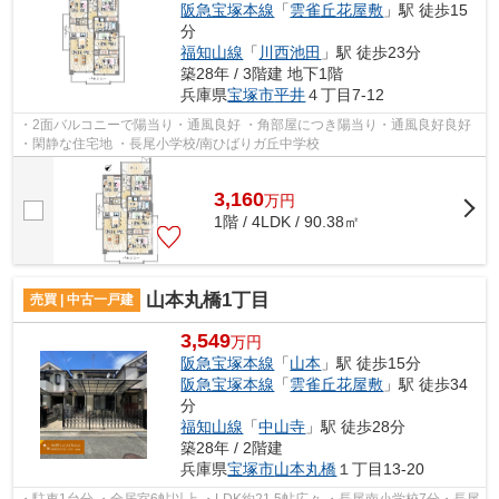
阪急宝塚本線
「
雲雀丘花屋敷
」駅 徒歩15
分
福知山線
「
川西池田
」駅 徒歩23分
築28年 / 3階建 地下1階
兵庫県
宝塚市
平井
４丁目7-12
・2面バルコニーで陽当り・通風良好 ・角部屋につき陽当り・通風良好良好
・閑静な住宅地 ・長尾小学校/南ひばりガ丘中学校
3,160
万
円
1階 / 4LDK / 90.38㎡
山本丸橋1丁目
売買 | 中古一戸建
3,549
万円
阪急宝塚本線
「
山本
」駅 徒歩15分
阪急宝塚本線
「
雲雀丘花屋敷
」駅 徒歩34
分
福知山線
「
中山寺
」駅 徒歩28分
築28年 / 2階建
兵庫県
宝塚市
山本丸橋
１丁目13-20
・駐車1台分 ・全居室6帖以上 ・LDK約21.5帖広々 ・長尾南小学校7分・長尾