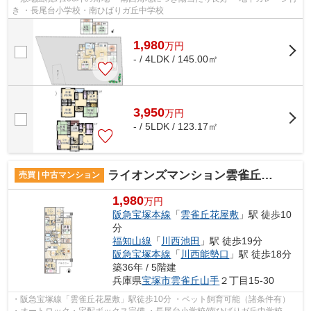
き ・長尾台小学校・南ひばりガ丘中学校
1,980
万
円
- / 4LDK / 145.00㎡
3,950
万
円
- / 5LDK / 123.17㎡
ライオンズマンション雲雀丘花屋敷第二
売買 | 中古マンション
1,980
万円
阪急宝塚本線
「
雲雀丘花屋敷
」駅 徒歩10
分
福知山線
「
川西池田
」駅 徒歩19分
阪急宝塚本線
「
川西能勢口
」駅 徒歩18分
築36年 / 5階建
兵庫県
宝塚市
雲雀丘山手
２丁目15-30
・阪急宝塚線「雲雀丘花屋敷」駅徒歩10分 ・ペット飼育可能（諸条件有）
・オートロック・宅配ボックス完備 ・長尾台小学校/南ひばりガ丘中学校