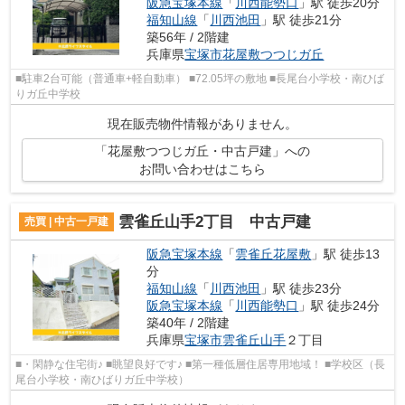
阪急宝塚本線
「
川西能勢口
」駅 徒歩20分
福知山線
「
川西池田
」駅 徒歩21分
築56年 / 2階建
兵庫県
宝塚市
花屋敷つつじガ丘
■駐車2台可能（普通車+軽自動車） ■72.05坪の敷地 ■長尾台小学校・南ひば
りガ丘中学校
現在販売物件情報がありません。
「花屋敷つつじガ丘・中古戸建」への
お問い合わせはこちら
雲雀丘山手2丁目 中古戸建
売買 | 中古一戸建
阪急宝塚本線
「
雲雀丘花屋敷
」駅 徒歩13
分
福知山線
「
川西池田
」駅 徒歩23分
阪急宝塚本線
「
川西能勢口
」駅 徒歩24分
築40年 / 2階建
兵庫県
宝塚市
雲雀丘山手
２丁目
■・閑静な住宅街♪ ■眺望良好です♪ ■第一種低層住居専用地域！ ■学校区（長
尾台小学校・南ひばりガ丘中学校）