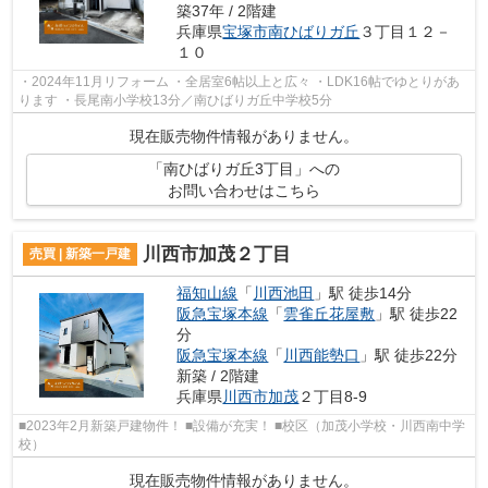
築37年 / 2階建
兵庫県
宝塚市
南ひばりガ丘
３丁目１２－
１０
・2024年11月リフォーム ・全居室6帖以上と広々 ・LDK16帖でゆとりがあ
ります ・長尾南小学校13分／南ひばりガ丘中学校5分
現在販売物件情報がありません。
「南ひばりガ丘3丁目」への
お問い合わせはこちら
川西市加茂２丁目
売買 | 新築一戸建
福知山線
「
川西池田
」駅 徒歩14分
阪急宝塚本線
「
雲雀丘花屋敷
」駅 徒歩22
分
阪急宝塚本線
「
川西能勢口
」駅 徒歩22分
新築 / 2階建
兵庫県
川西市
加茂
２丁目8-9
■2023年2月新築戸建物件！ ■設備が充実！ ■校区（加茂小学校・川西南中学
校）
現在販売物件情報がありません。