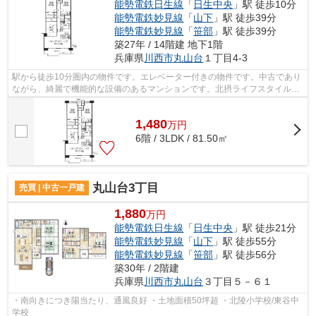
能勢電鉄日生線
「
日生中央
」駅 徒歩10分
能勢電鉄妙見線
「
山下
」駅 徒歩39分
能勢電鉄妙見線
「
笹部
」駅 徒歩39分
築27年 / 14階建 地下1階
兵庫県
川西市
丸山台
１丁目4-3
駅から徒歩10分圏内の物件です。エレベーター付きの物件です。中古であり
ながら、綺麗で機能的な設備のあるマンションです。北摂ライフスタイルは
信頼と実績を誇る不動産会社です。不...
1,480
万
円
6階 / 3LDK / 81.50㎡
丸山台3丁目
売買 | 中古一戸建
1,880
万円
能勢電鉄日生線
「
日生中央
」駅 徒歩21分
能勢電鉄妙見線
「
山下
」駅 徒歩55分
能勢電鉄妙見線
「
笹部
」駅 徒歩56分
築30年 / 2階建
兵庫県
川西市
丸山台
３丁目５－６１
・南向きにつき陽当たり、通風良好 ・土地面積50坪超 ・北陵小学校/東谷中
学校