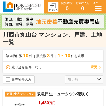
閲覧履歴
お気に入り
メニュー
0
0
川西市丸山台 マンション、戸建、土地
一覧
10
3
1～10
該当物件数
件
販売数
件
件を表示
変更
絞り込み条件：
なし
販売物件のみ
阪急日生ニュータウン花咲く丘の街Ｂ棟
売買 | 中古マンション
1,480
万円