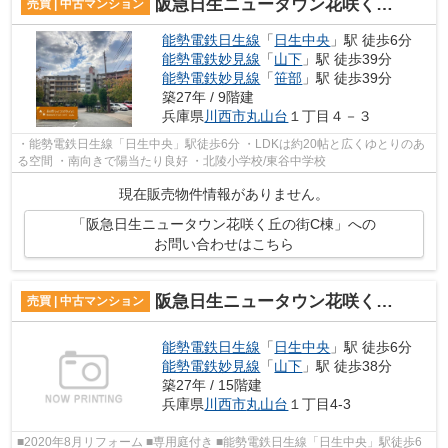
阪急日生ニュータウン花咲く丘の街C棟
売買 | 中古マンション
能勢電鉄日生線
「
日生中央
」駅 徒歩6分
能勢電鉄妙見線
「
山下
」駅 徒歩39分
能勢電鉄妙見線
「
笹部
」駅 徒歩39分
築27年 / 9階建
兵庫県
川西市
丸山台
１丁目４－３
・能勢電鉄日生線「日生中央」駅徒歩6分 ・LDKは約20帖と広くゆとりのあ
る空間 ・南向きで陽当たり良好 ・北陵小学校/東谷中学校
現在販売物件情報がありません。
「阪急日生ニュータウン花咲く丘の街C棟」への
お問い合わせはこちら
阪急日生ニュータウン花咲く丘の街B棟
売買 | 中古マンション
能勢電鉄日生線
「
日生中央
」駅 徒歩6分
能勢電鉄妙見線
「
山下
」駅 徒歩38分
築27年 / 15階建
兵庫県
川西市
丸山台
１丁目4-3
■2020年8月リフォーム ■専用庭付き ■能勢電鉄日生線「日生中央」駅徒歩6