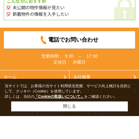
こんな方におすすめ
未公開の物件情報が見たい
新着物件の情報を入手したい
電話でお問い合わせ
営業時間：
9:30 ～ 17:30
定休日：
水曜日
ホーム
会社概要
当サイトでは、お客様の当サイト利用状況把握、サービス向上検討を目的と
お問い合わせ
物件リクエスト
して、クッキー（Cookie）を使用しています。
詳しくは、当社の
「Cookieの取扱いについて」
をご確認ください。
プライバシーポリシー
利用規約
アクセスマップ
PCサイト
閉じる
Copyright(c) 株式会社北摂ライフスタイル All rights reserved.