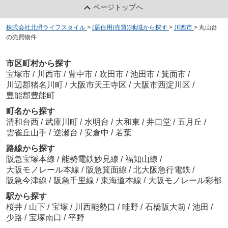
ページトップへ
株式会社北摂ライフスタイル
>
(居住用(売買))地域から探す
>
川西市
>
丸山台
の売買物件
市区町村から探す
宝塚市
/
川西市
/
豊中市
/
吹田市
/
池田市
/
箕面市
/
川辺郡猪名川町
/
大阪市天王寺区
/
大阪市西淀川区
/
豊能郡豊能町
町名から探す
清和台西
/
武庫川町
/
水明台
/
大和東
/
井口堂
/
五月丘
/
雲雀丘山手
/
逆瀬台
/
安倉中
/
若葉
路線から探す
阪急宝塚本線
/
能勢電鉄妙見線
/
福知山線
/
大阪モノレール本線
/
阪急箕面線
/
北大阪急行電鉄
/
阪急今津線
/
阪急千里線
/
東海道本線
/
大阪モノレール彩都
駅から探す
桜井
/
山下
/
宝塚
/
川西能勢口
/
畦野
/
石橋阪大前
/
池田
/
少路
/
宝塚南口
/
平野