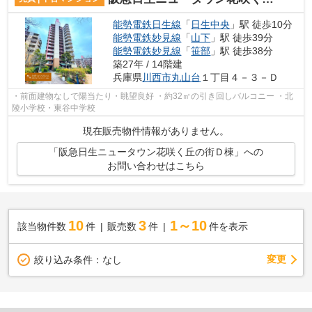
能勢電鉄日生線
「
日生中央
」駅 徒歩10分
能勢電鉄妙見線
「
山下
」駅 徒歩39分
能勢電鉄妙見線
「
笹部
」駅 徒歩38分
築27年 / 14階建
兵庫県
川西市
丸山台
１丁目４－３－Ｄ
・前面建物なしで陽当たり・眺望良好 ・約32㎡の引き回しバルコニー ・北
陵小学校・東谷中学校
現在販売物件情報がありません。
「阪急日生ニュータウン花咲く丘の街Ｄ棟」への
お問い合わせはこちら
10
3
1～10
該当物件数
件
販売数
件
件を表示
変更
絞り込み条件：
なし