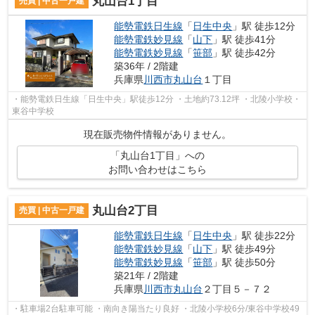
丸山台1丁目
売買 | 中古一戸建
能勢電鉄日生線
「
日生中央
」駅 徒歩12分
能勢電鉄妙見線
「
山下
」駅 徒歩41分
能勢電鉄妙見線
「
笹部
」駅 徒歩42分
築36年 / 2階建
兵庫県
川西市
丸山台
１丁目
・能勢電鉄日生線「日生中央」駅徒歩12分 ・土地約73.12坪 ・北陵小学校・
東谷中学校
現在販売物件情報がありません。
「丸山台1丁目」への
お問い合わせはこちら
丸山台2丁目
売買 | 中古一戸建
能勢電鉄日生線
「
日生中央
」駅 徒歩22分
能勢電鉄妙見線
「
山下
」駅 徒歩49分
能勢電鉄妙見線
「
笹部
」駅 徒歩50分
築21年 / 2階建
兵庫県
川西市
丸山台
２丁目５－７２
・駐車場2台駐車可能 ・南向き陽当たり良好 ・北陵小学校6分/東谷中学校49