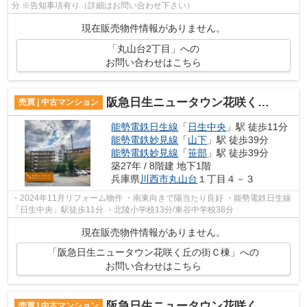
分 ※告知事項有り（詳細はお問い合わせ下さい）
現在販売物件情報がありません。
「丸山台2丁目」への
お問い合わせはこちら
阪急日生ニュータウン花咲く丘の街Ｃ棟
売買 | 中古マンション
能勢電鉄日生線
「
日生中央
」駅 徒歩11分
能勢電鉄妙見線
「
山下
」駅 徒歩39分
能勢電鉄妙見線
「
笹部
」駅 徒歩39分
築27年 / 8階建 地下1階
兵庫県
川西市
丸山台
１丁目４－３
・2024年11月リフォーム物件 ・南東向きで陽当たり良好 ・能勢電鉄日生線
「日生中央」駅徒歩11分 ・北陵小学校13分/東谷中学校38分
現在販売物件情報がありません。
「阪急日生ニュータウン花咲く丘の街Ｃ棟」への
お問い合わせはこちら
阪急日生ニュータウン花咲く丘の街Ｄ棟
売買 | 中古マンション