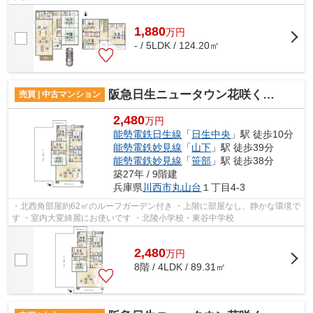
1,880
万
円
- / 5LDK / 124.20㎡
阪急日生ニュータウン花咲く丘の街A棟
売買 | 中古マンション
2,480
万円
能勢電鉄日生線
「
日生中央
」駅 徒歩10分
能勢電鉄妙見線
「
山下
」駅 徒歩39分
能勢電鉄妙見線
「
笹部
」駅 徒歩38分
築27年 / 9階建
兵庫県
川西市
丸山台
１丁目4-3
・北西角部屋約62㎡のルーフガーデン付き ・上階に部屋なし、静かな環境で
す ・室内大変綺麗にお使いです ・北陵小学校・東谷中学校
2,480
万
円
8階 / 4LDK / 89.31㎡