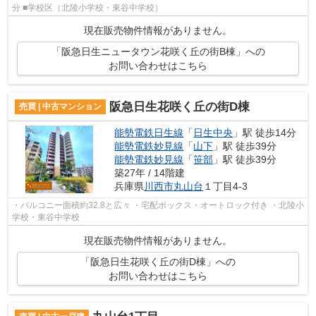
分 ■学校区（北陵小学校・東谷中学校）
現在販売物件情報がありません。
「阪急日生ニュータウン花咲く丘の街B棟」への
お問い合わせはこちら
阪急日生花咲く丘の街D棟
売買 | 中古マンション
能勢電鉄日生線
「
日生中央
」駅 徒歩14分
能勢電鉄妙見線
「
山下
」駅 徒歩39分
能勢電鉄妙見線
「
笹部
」駅 徒歩39分
築27年 / 14階建
兵庫県
川西市
丸山台
１丁目4-3
・バルコニー面積約32.8と広々 ・宅配ボックス・オートロック付き ・北陵小
学校・東谷中学校
現在販売物件情報がありません。
「阪急日生花咲く丘の街D棟」への
お問い合わせはこちら