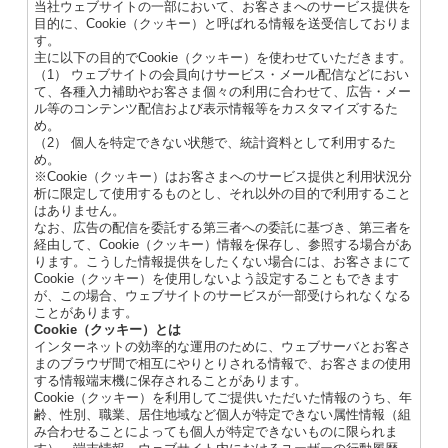
当社ウェブサイトの一部において、お客さまへのサービス提供を
目的に、Cookie（クッキー）と呼ばれる情報を送受信しておりま
す。
主に以下の目的でCookie（クッキー）を使わせていただきます。
（1） ウェブサイトの会員向けサービス・メール配信などにおい
て、各種入力補助やお客さま個々の利用に合わせて、広告・メー
ル等のコンテンツ配信および表示情報等をカスタマイズするた
め。
（2） 個人を特定できない状態で、統計資料として利用するた
め。
※Cookie（クッキー）はお客さまへのサービス提供と利用状況分
析に限定して使用するものとし、それ以外の目的で利用すること
はありません。
なお、広告の配信を委託する第三者への委託に基づき、第三者を
経由して、Cookie（クッキー）情報を保存し、参照する場合があ
ります。こうした情報提供をしたくない場合には、お客さまにて
Cookie（クッキー）を使用しないよう設定することもできます
が、この場合、ウェブサイトのサービスが一部受けられなくなる
ことがあります。
Cookie（クッキー）とは
インターネットの効率的な運用のために、ウェブサーバとお客さ
まのブラウザ間で相互にやりとりされる情報で、お客さまの使用
する情報端末機に保存されることがあります。
Cookie（クッキー）を利用してご提供いただいた情報のうち、年
齢、性別、職業、居住地域など個人が特定できない属性情報（組
み合わせることによっても個人が特定できないものに限られま