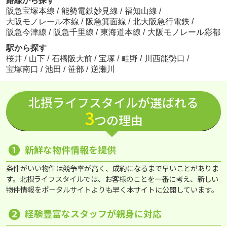
路線から探す
阪急宝塚本線
/
能勢電鉄妙見線
/
福知山線
/
大阪モノレール本線
/
阪急箕面線
/
北大阪急行電鉄
/
阪急今津線
/
阪急千里線
/
東海道本線
/
大阪モノレール彩都
駅から探す
桜井
/
山下
/
石橋阪大前
/
宝塚
/
畦野
/
川西能勢口
/
宝塚南口
/
池田
/
笹部
/
逆瀬川
北摂ライフスタイルが選ばれる
3
つの理由
❶
新鮮な物件情報を提供
条件がいい物件は競争率が高く、成約になるまで早いことがありま
す。北摂ライフスタイルでは、お客様のことを一番に考え、新しい
物件情報をポータルサイトよりも早く本サイトに公開しています。
❷
経験豊富なスタッフが親身に対応