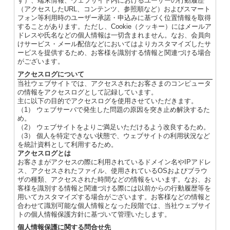
す）、端末情報、ウェブサイト内におけるユーザーの行動履歴
（アクセスしたURL、コンテンツ、参照順など）およびスマート
フォン等利用時のユーザー承諾・申込みに基づく位置情報を取得
することがあります。ただし、Cookie（クッキー）にはメールア
ドレスや氏名などの個人情報は一切含まれません。なお、会員向
けサービス・メール配信などにおいてはよりカスタマイズしたサ
ービスを提供するため、お客様を識別する情報と関連づける場合
がございます。
アクセスログについて
当社ウェブサイトでは、アクセスされたお客さまのコンピュータ
の情報をアクセスログとして記録しています。
主に以下の目的でアクセスログを使用させていただきます。
（1） ウェブサーバで発生した問題の原因を突き止め解決するた
め。
（2） ウェブサイトをよりご満足いただけるよう改良するため。
（3） 個人を特定できない状態で、ウェブサイトの利用状況など
を統計資料として利用するため。
アクセスログとは
お客さまがアクセスの際に利用されているドメイン名やIPアドレ
ス、アクセスされたファイル、使用されているOSおよびブラウ
ザの種類、アクセスされた時間などの情報をいいます。なお、お
客様を識別する情報と関連づける際には以前からの行動履歴等を
用いてカスタマイズする場合がございます。お客様などの情報と
合わせて識別可能な個人情報となった段階では、当社ウェブサイ
トの個人情報保護方針に基づいて管理いたします。
個人情報保護に関する問合せ先