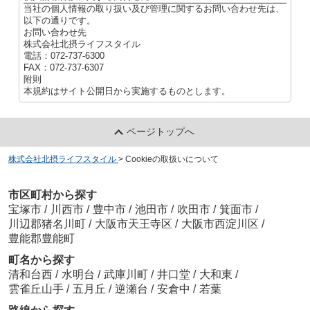
当社の個人情報の取り扱い及び管理に関するお問い合わせ先は、
以下の通りです。
お問い合わせ先
株式会社北摂ライフスタイル
電話：072-737-6300
FAX：072-737-6307
附則
本規約はサイト公開日から実施するものとします。
ページトップへ
株式会社北摂ライフスタイル
>
Cookieの取扱いについて
市区町村から探す
宝塚市
/
川西市
/
豊中市
/
池田市
/
吹田市
/
箕面市
/
川辺郡猪名川町
/
大阪市天王寺区
/
大阪市西淀川区
/
豊能郡豊能町
町名から探す
清和台西
/
水明台
/
武庫川町
/
井口堂
/
大和東
/
雲雀丘山手
/
五月丘
/
逆瀬台
/
安倉中
/
若葉