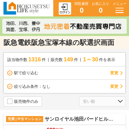
閲覧履歴
お気に入り
メニュー
0
0
阪急電鉄阪急宝塚本線の駅選択画面
1316
149
1～30
該当物件数
件
販売数
件
件を表示
駅で絞り込む
変更
変更
絞り込み条件：
なし
販売物件のみ
サンロイヤル池田バードヒル壱号館
売買 | 中古マンション