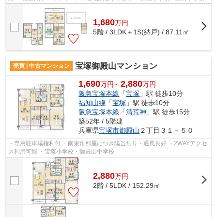
1,680
万
円
5階 / 3LDK＋1S(納戸) / 87.11㎡
宝塚御殿山マンション
売買 | 中古マンション
1,690
2,880
万円～
万円
阪急宝塚本線
「
宝塚
」駅 徒歩10分
福知山線
「
宝塚
」駅 徒歩10分
阪急宝塚本線
「
清荒神
」駅 徒歩15分
築52年 / 5階建
兵庫県
宝塚市
御殿山
２丁目３１－５０
・専用駐車場権利付 ・南東角部屋につき陽当たり・通風良好 ・2WAYアクセ
ス利用可能 ・宝塚小学校・御殿山中学校
2,880
万
円
2階 / 5LDK / 152.29㎡