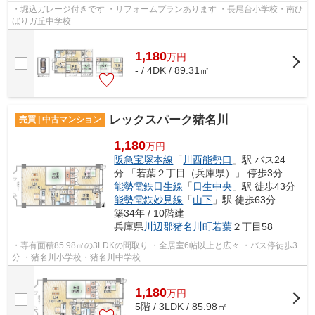
・堀込ガレージ付きです ・リフォームプランあります ・長尾台小学校・南ひ
ばりガ丘中学校
1,180
万
円
- / 4DK / 89.31㎡
レックスパーク猪名川
売買 | 中古マンション
1,180
万円
阪急宝塚本線
「
川西能勢口
」駅 バス24
分 「若葉２丁目（兵庫県）」 停歩3分
能勢電鉄日生線
「
日生中央
」駅 徒歩43分
能勢電鉄妙見線
「
山下
」駅 徒歩63分
築34年 / 10階建
兵庫県
川辺郡猪名川町
若葉
２丁目58
・専有面積85.98㎡の3LDKの間取り ・全居室6帖以上と広々 ・バス停徒歩3
分 ・猪名川小学校・猪名川中学校
1,180
万
円
5階 / 3LDK / 85.98㎡