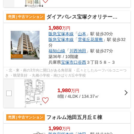
ダイアパレス宝塚クオリテージⅠ
売買 | 中古マンション
1,980
万円
阪急宝塚本線
「
山本
」駅 徒歩20分
阪急宝塚本線
「
雲雀丘花屋敷
」駅 徒歩32
分
福知山線
「
川西池田
」駅 徒歩27分
築36年 / 10階建
兵庫県
宝塚市
口谷西
３丁目５８－３
・北・東・南の3方向に開口がある角部屋 ・広々としたルーフバルコニーつ
き ・眺望良好 ・丸橋小学校・南ひばりガ丘中学校
1,980
万
円
8階 / 4LDK / 134.37㎡
フォルム池田五月丘Ｅ棟
売買 | 中古マンション
1,990
万円