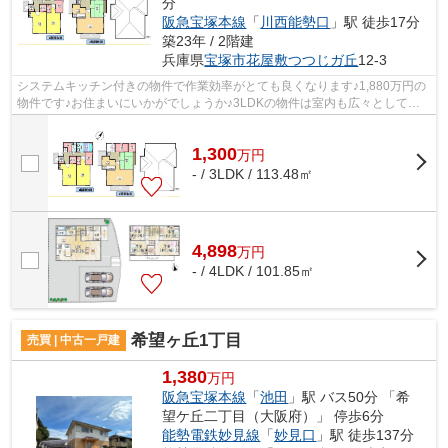
分
阪急宝塚本線
「
川西能勢口
」駅 徒歩17分
築23年 / 2階建
兵庫県
宝塚市
花屋敷つつじガ丘
12-3
システムキッチン付きの物件で作業効率がとても良くなります♪1,880万円の
物件です♪お住まいにいかがでしょうか♪3LDKの物件は室内も広々としてお
り、開放感があります♪中古戸建てながら...
1,300
万
円
- / 3LDK / 113.48㎡
4,898
万
円
- / 4LDK / 101.85㎡
希望ヶ丘1丁目
売買 | 中古一戸建
1,380
万円
阪急宝塚本線
「
池田
」駅 バス50分 「希
望ケ丘二丁目（大阪府）」 停歩6分
能勢電鉄妙見線
「
妙見口
」駅 徒歩137分