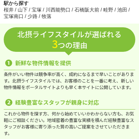
駅から探す
桜井
/
山下
/
宝塚
/
川西能勢口
/
石橋阪大前
/
畦野
/
池田
/
宝塚南口
/
少路
/
牧落
北摂ライフスタイルが選ばれる
3
つの理由
❶
新鮮な物件情報を提供
条件がいい物件は競争率が高く、成約になるまで早いことがありま
す。北摂ライフスタイルでは、お客様のことを一番に考え、新しい
物件情報をポータルサイトよりも早く本サイトに公開しています。
❷
経験豊富なスタッフが親身に対応
これから物件を探す方、何から始めていいかわからない方も、お気
軽にご相談ください。地域密着の豊富な実績を積んだ経験豊富なス
タッフがお客様に寄り添った質の高いご提案をさせていただきま
す。