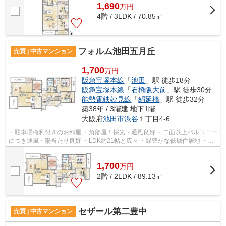
1,690
万
円
4階 / 3LDK / 70.85㎡
フォルム池田五月丘
売買 | 中古マンション
1,700
万円
阪急宝塚本線
「
池田
」駅 徒歩18分
阪急宝塚本線
「
石橋阪大前
」駅 徒歩30分
能勢電鉄妙見線
「
絹延橋
」駅 徒歩32分
築38年 / 3階建 地下1階
大阪府
池田市
渋谷
１丁目4-6
・駐車場権利付きのお部屋 ・角部屋！採光・通風良好 ・二面以上バルコニー
につき通風・陽当たり良好 ・LDK約21帖と広々 ・緑豊かな低層住居地 ・秦
野小学校・渋谷中学校
1,700
万
円
2階 / 2LDK / 89.13㎡
セザール第二豊中
売買 | 中古マンション