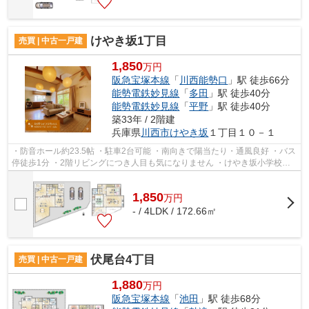
けやき坂1丁目
売買 | 中古一戸建
1,850
万円
阪急宝塚本線
「
川西能勢口
」駅 徒歩66分
能勢電鉄妙見線
「
多田
」駅 徒歩40分
能勢電鉄妙見線
「
平野
」駅 徒歩40分
築33年 / 2階建
兵庫県
川西市
けやき坂
１丁目１０－１
・防音ホール約23.5帖 ・駐車2台可能 ・南向きで陽当たり・通風良好 ・バス
停徒歩1分 ・2階リビングにつき人目も気になりません ・けやき坂小学校／
清和台中学校
1,850
万
円
- / 4LDK / 172.66㎡
伏尾台4丁目
売買 | 中古一戸建
1,880
万円
阪急宝塚本線
「
池田
」駅 徒歩68分