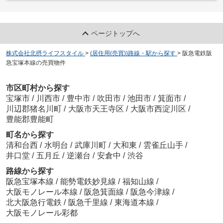
ページトップへ
株式会社北摂ライフスタイル
>
(居住用(売買))路線・駅から探す
>
阪急電鉄阪
急宝塚本線の売買物件
市区町村から探す
宝塚市
/
川西市
/
豊中市
/
吹田市
/
池田市
/
箕面市
/
川辺郡猪名川町
/
大阪市天王寺区
/
大阪市西淀川区
/
豊能郡豊能町
町名から探す
清和台西
/
水明台
/
武庫川町
/
大和東
/
雲雀丘山手
/
井口堂
/
五月丘
/
逆瀬台
/
安倉中
/
渋谷
路線から探す
阪急宝塚本線
/
能勢電鉄妙見線
/
福知山線
/
大阪モノレール本線
/
阪急箕面線
/
阪急今津線
/
北大阪急行電鉄
/
阪急千里線
/
東海道本線
/
大阪モノレール彩都