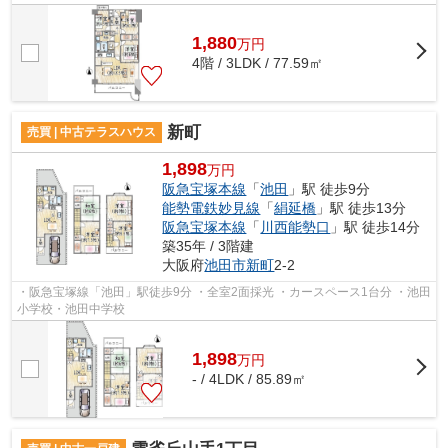
1,880
万
円
4階 / 3LDK / 77.59㎡
新町
売買 | 中古テラスハウス
1,898
万円
阪急宝塚本線
「
池田
」駅 徒歩9分
能勢電鉄妙見線
「
絹延橋
」駅 徒歩13分
阪急宝塚本線
「
川西能勢口
」駅 徒歩14分
築35年 / 3階建
大阪府
池田市
新町
2-2
・阪急宝塚線「池田」駅徒歩9分 ・全室2面採光 ・カースペース1台分 ・池田
小学校・池田中学校
1,898
万
円
- / 4LDK / 85.89㎡