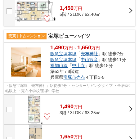
1,450
万
円
5階 / 2LDK / 62.40㎡
宝塚ビューハイツ
売買 | 中古マンション
1,490
1,650
万円～
万円
阪急宝塚本線
「
売布神社
」駅 徒歩7分
阪急宝塚本線
「
中山観音
」駅 徒歩11分
福知山線
「
中山寺
」駅 徒歩18分
築53年 / 8階建
兵庫県
宝塚市
売布
４丁目3-5
・阪急宝塚線「売布神社」駅徒歩7分 ・センターリビングタイプ ・全居室6
帖以上 ・売布小学校/宝塚中学校
1,490
万
円
3階 / 3LDK / 63.25㎡
1,650
万
円