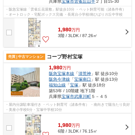
兵庫県
宝塚市
雲雀丘山手
２丁目15-30
・阪急宝塚線「雲雀丘花屋敷」駅徒歩10分 ・ペット飼育可能（諸条件有）
・オートロック・宅配ボックス完備 ・長尾台小学校/南ひばりガ丘中学校
1,980
万
円
3階 / 3LDK / 87.26㎡
コープ野村宝塚
売買 | 中古マンション
1,980
万円
阪急宝塚本線
「
清荒神
」駅 徒歩10分
阪急今津線
「
宝塚南口
」駅 徒歩13分
福知山線
「
宝塚
」駅 徒歩18分
築53年 / 10階建 地下1階
兵庫県
宝塚市
武庫川町
５－４５
・屋内分譲駐車場付き ・ペット飼育可（諸条件有） ・南向きで陽当たり良好
・美座小学校6分・宝塚中学校10分
1,980
万
円
6階 / 3LDK / 76.15㎡