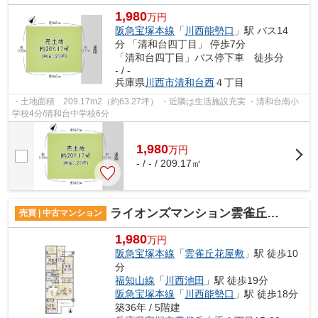
1,980
万円
阪急宝塚本線
「
川西能勢口
」駅 バス14
分 「清和台四丁目」 停歩7分
「清和台四丁目」バス停下車 徒歩分
- / -
兵庫県
川西市
清和台西
４丁目
・土地面積 209.17m2（約63.27坪） ・近隣は生活施設充実 ・清和台南小
学校4分/清和台中学校6分
1,980
万
円
- / - / 209.17㎡
ライオンズマンション雲雀丘花屋敷第二
売買 | 中古マンション
1,980
万円
阪急宝塚本線
「
雲雀丘花屋敷
」駅 徒歩10
分
福知山線
「
川西池田
」駅 徒歩19分
阪急宝塚本線
「
川西能勢口
」駅 徒歩18分
築36年 / 5階建