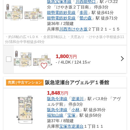
阪急宝塚本線
「
川西能勢口
」駅 バス22
分 「けやき坂２丁目南」 停歩3分
能勢電鉄妙見線
「
多田
」駅 徒歩61分
能勢電鉄妙見線
「
鶯の森
」駅 徒歩71分
築36年 / 2階建
兵庫県
川西市
けやき坂
２丁目２１－１５
・約16帖の広々LＤＫ ・全居室6帖以上 ・天窓あり ・けやき坂小学校徒歩11
分/清和台中学校徒歩49分
1,800
万
円
- / 4LDK / 124.15㎡
阪急逆瀬台アヴェルデ１番館
売買 | 中古マンション
1,848
万円
阪急今津線
「
逆瀬川
」駅 バス8分 「アヴ
ェルデ前」 停歩3分
阪急今津線
「
小林
」駅 徒歩35分
福知山線
「
宝塚
」駅 徒歩58分
築37年 / 8階建
兵庫県
宝塚市
逆瀬台
１丁目１１