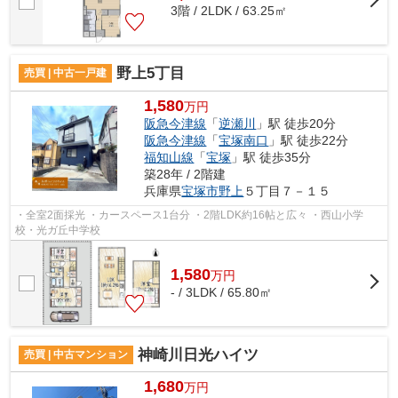
3階 / 2LDK / 63.25㎡
野上5丁目
売買 | 中古一戸建
1,580
万円
阪急今津線
「
逆瀬川
」駅 徒歩20分
阪急今津線
「
宝塚南口
」駅 徒歩22分
福知山線
「
宝塚
」駅 徒歩35分
築28年 / 2階建
兵庫県
宝塚市
野上
５丁目７－１５
・全室2面採光 ・カースペース1台分 ・2階LDK約16帖と広々 ・西山小学
校・光ガ丘中学校
1,580
万
円
- / 3LDK / 65.80㎡
神崎川日光ハイツ
売買 | 中古マンション
1,680
万円