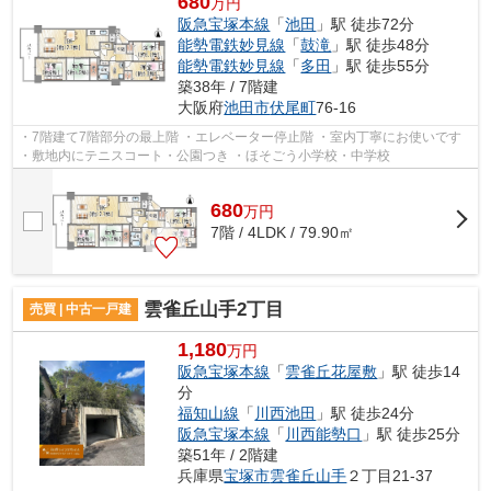
680
万円
阪急宝塚本線
「
池田
」駅 徒歩72分
能勢電鉄妙見線
「
鼓滝
」駅 徒歩48分
能勢電鉄妙見線
「
多田
」駅 徒歩55分
築38年 / 7階建
大阪府
池田市
伏尾町
76-16
・7階建て7階部分の最上階 ・エレベーター停止階 ・室内丁寧にお使いです
・敷地内にテニスコート・公園つき ・ほそごう小学校・中学校
680
万
円
7階 / 4LDK / 79.90㎡
雲雀丘山手2丁目
売買 | 中古一戸建
1,180
万円
阪急宝塚本線
「
雲雀丘花屋敷
」駅 徒歩14
分
福知山線
「
川西池田
」駅 徒歩24分
阪急宝塚本線
「
川西能勢口
」駅 徒歩25分
築51年 / 2階建
兵庫県
宝塚市
雲雀丘山手
２丁目21-37