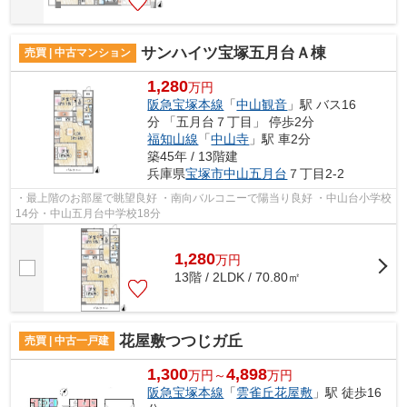
サンハイツ宝塚五月台Ａ棟
売買 | 中古マンション
1,280
万円
阪急宝塚本線
「
中山観音
」駅 バス16
分 「五月台７丁目」 停歩2分
福知山線
「
中山寺
」駅 車2分
築45年 / 13階建
兵庫県
宝塚市
中山五月台
７丁目2-2
・最上階のお部屋で眺望良好 ・南向バルコニーで陽当り良好 ・中山台小学校
14分・中山五月台中学校18分
1,280
万
円
13階 / 2LDK / 70.80㎡
花屋敷つつじガ丘
売買 | 中古一戸建
1,300
4,898
万円～
万円
阪急宝塚本線
「
雲雀丘花屋敷
」駅 徒歩16