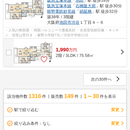
阪急宝塚本線
「
池田
」駅 徒歩18分
阪急宝塚本線
「
石橋阪大前
」駅 徒歩30分
能勢電鉄妙見線
「
絹延橋
」駅 徒歩32分
築38年 / 3階建
大阪府
池田市
渋谷
１丁目４－６
・人気の角部屋 ・両面バルコニーで通風良好 ・全居室収納完備 ・キッチ
ン、浴室は窓付き ・秦野小学校7分／渋谷中学校11分
1,990
万
円
2階 / 3LDK / 75.58㎡
次の30件へ
1316
149
1～30
該当物件数
件
販売数
件
件を表示
駅で絞り込む
変更
変更
絞り込み条件：
なし