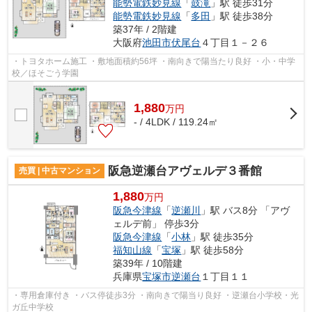
能勢電鉄妙見線
「
鼓滝
」駅 徒歩31分
能勢電鉄妙見線
「
多田
」駅 徒歩38分
築37年 / 2階建
大阪府
池田市
伏尾台
４丁目１－２６
・トヨタホーム施工 ・敷地面積約56坪 ・南向きで陽当たり良好 ・小・中学
校／ほそごう学園
1,880
万
円
- / 4LDK / 119.24㎡
阪急逆瀬台アヴェルデ３番館
売買 | 中古マンション
1,880
万円
阪急今津線
「
逆瀬川
」駅 バス8分 「アヴ
ェルデ前」 停歩3分
阪急今津線
「
小林
」駅 徒歩35分
福知山線
「
宝塚
」駅 徒歩58分
築39年 / 10階建
兵庫県
宝塚市
逆瀬台
１丁目１１
・専用倉庫付き ・バス停徒歩3分 ・南向きで陽当り良好 ・逆瀬台小学校・光
ガ丘中学校