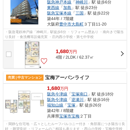
阪急神戸本線
「
神崎川
」駅 徒歩6分
東西線
「
加島
」駅 徒歩23分
阪急宝塚本線
「
三国
」駅 徒歩22分
築44年 / 7階建
大阪府
豊中市
大島町
３丁目11-20
・阪急電鉄神戸線「神崎川」駅徒歩6分 ・リフォーム歴あり ・南向きで陽当
り良好 ・食洗機等設備充実 ・庄内西小学校・第七中学校
1,680
万
円
4階 / 2LDK / 62.37㎡
宝梅アーバンライフ
売買 | 中古マンション
1,680
万円
阪急今津線
「
宝塚南口
」駅 徒歩18分
阪急今津線
「
逆瀬川
」駅 徒歩16分
福知山線
「
宝塚
」駅 徒歩26分
築42年 / 8階建
兵庫県
宝塚市
宝梅
２丁目
・閑静な住宅地 ・広々としたルーフバルコニー付き ・角部屋につき陽当り良
好 ・眺望良好 ・リフォームのご相談も承ります ・西山小学校・宝梅中学校