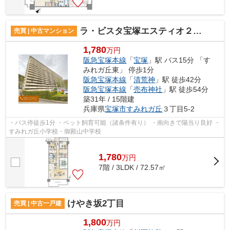
ラ・ビスタ宝塚エスティオ２番館
売買 | 中古マンション
1,780
万円
阪急宝塚本線
「
宝塚
」駅 バス15分 「す
みれガ丘東」 停歩1分
阪急宝塚本線
「
清荒神
」駅 徒歩42分
阪急宝塚本線
「
売布神社
」駅 徒歩54分
築31年 / 15階建
兵庫県
宝塚市
すみれガ丘
３丁目5-2
・バス停徒歩1分 ・ペット飼育可能（諸条件有り） ・南向きで陽当り良好 ・
すみれガ丘小学校・御殿山中学校
1,780
万
円
7階 / 3LDK / 72.57㎡
けやき坂2丁目
売買 | 中古一戸建
1,800
万円