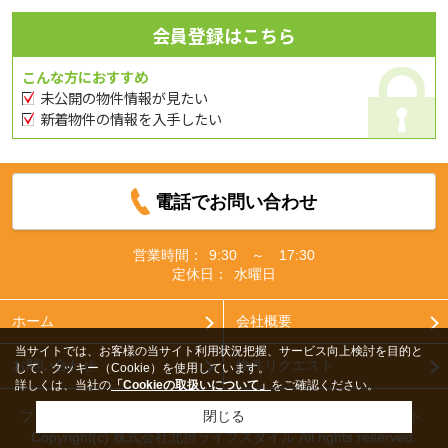
会員登録はこちら
こんな方におすすめ
未公開の物件情報が見たい
新着物件の情報を入手したい
電話でお問い合わせ
営業時間：
9:30 ～ 17:30
定休日：
水曜日
ホーム
会社概要
当サイトでは、お客様の当サイト利用状況把握、サービス向上検討を目的と
お問い合わせ
物件リクエスト
して、クッキー（Cookie）を使用しています。
詳しくは、当社の
「Cookieの取扱いについて」
をご確認ください。
プライバシーポリシー
利用規約
アクセスマップ
PCサイト
閉じる
Copyright(c) 株式会社北摂ライフスタイル All rights reserved.