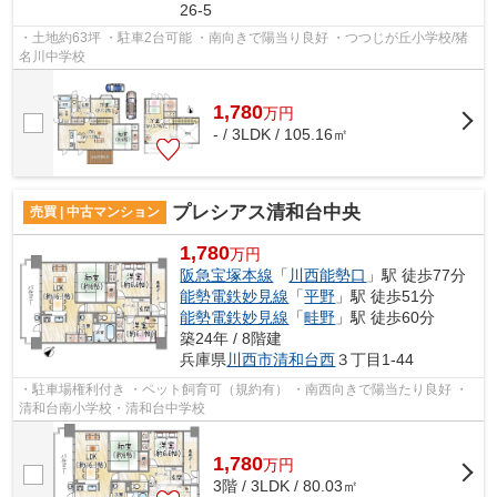
26-5
・土地約63坪 ・駐車2台可能 ・南向きで陽当り良好 ・つつじが丘小学校/猪
名川中学校
1,780
万
円
- / 3LDK / 105.16㎡
プレシアス清和台中央
売買 | 中古マンション
1,780
万円
阪急宝塚本線
「
川西能勢口
」駅 徒歩77分
能勢電鉄妙見線
「
平野
」駅 徒歩51分
能勢電鉄妙見線
「
畦野
」駅 徒歩60分
築24年 / 8階建
兵庫県
川西市
清和台西
３丁目1-44
・駐車場権利付き ・ペット飼育可（規約有） ・南西向きで陽当たり良好 ・
清和台南小学校・清和台中学校
1,780
万
円
3階 / 3LDK / 80.03㎡