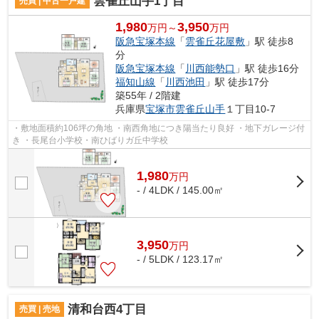
雲雀丘山手1丁目
売買 | 中古一戸建
1,980
3,950
万円～
万円
阪急宝塚本線
「
雲雀丘花屋敷
」駅 徒歩8
分
阪急宝塚本線
「
川西能勢口
」駅 徒歩16分
福知山線
「
川西池田
」駅 徒歩17分
築55年 / 2階建
兵庫県
宝塚市
雲雀丘山手
１丁目10-7
・敷地面積約106坪の角地 ・南西角地につき陽当たり良好 ・地下ガレージ付
き ・長尾台小学校・南ひばりガ丘中学校
1,980
万
円
- / 4LDK / 145.00㎡
3,950
万
円
- / 5LDK / 123.17㎡
清和台西4丁目
売買 | 売地