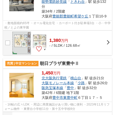
能勢電鉄妙見線
「
ときわ台
」駅 徒歩132
分
築34年 / 2階建
大阪府
豊能郡豊能町
希望ケ丘
１丁目10-9
・敷地面積約65坪 ・オール電化住宅 ・カーポート付き駐車場3台 ・小・中学
校／とよの東学園
1,380
万
円
- / 5LDK / 126.68㎡
朝日プラザ東豊中Ⅱ
売買 | 中古マンション
1,450
万円
北大阪急行電鉄
「
桃山台
」駅 徒歩21分
大阪モノレール本線
「
少路
」駅 徒歩26分
阪急宝塚本線
「
豊中
」駅 徒歩32分
築42年 / 6階建 地下1階
大阪府
豊中市
東豊中町
６丁目１７－５
・16帖の広々LDK ・周辺に商業施設があり買い物に便利 ・2023年11月リフ
ォーム物件 ・東豊台小学校11分・第十五中学校8分