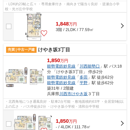
・LDK約23帖と広々 ・専用倉庫付き ・南向きで陽当り良好 ・逆瀬台小学
校・光ガ丘中学校
1,848
万
円
3階 / 2LDK / 77.59㎡
けやき坂3丁目
売買 | 中古一戸建
1,850
万円
能勢電鉄妙見線
「
川西能勢口
」駅 バス18
分 「けやき坂3丁目」 停歩2分
能勢電鉄妙見線
「
多田
」駅 徒歩62分
能勢電鉄妙見線
「
平野
」駅 徒歩62分
築31年 / 2階建
兵庫県
川西市
けやき坂
３丁目
・北西角地につき通風良好 ・駐車2台可能 ・敷地面積約63坪 ・全居室6帖以
上の広さ ・バス停徒歩2分 ・けやき坂小学校・清和台中学校
1,850
万
円
- / 4LDK / 111.78㎡