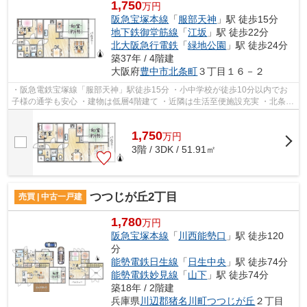
1,750
万円
阪急宝塚本線
「
服部天神
」駅 徒歩15分
地下鉄御堂筋線
「
江坂
」駅 徒歩22分
北大阪急行電鉄
「
緑地公園
」駅 徒歩24分
築37年 / 4階建
大阪府
豊中市
北条町
３丁目１６－２
・阪急電鉄宝塚線「服部天神」駅徒歩15分 ・小中学校が徒歩10分以内でお
子様の通学も安心 ・建物は低層4階建て ・近隣は生活至便施設充実 ・北条小
学校7分・第十六中学校5分
1,750
万
円
3階 / 3DK / 51.91㎡
つつじが丘2丁目
売買 | 中古一戸建
1,780
万円
阪急宝塚本線
「
川西能勢口
」駅 徒歩120
分
能勢電鉄日生線
「
日生中央
」駅 徒歩74分
能勢電鉄妙見線
「
山下
」駅 徒歩74分
築18年 / 2階建
兵庫県
川辺郡猪名川町
つつじが丘
２丁目