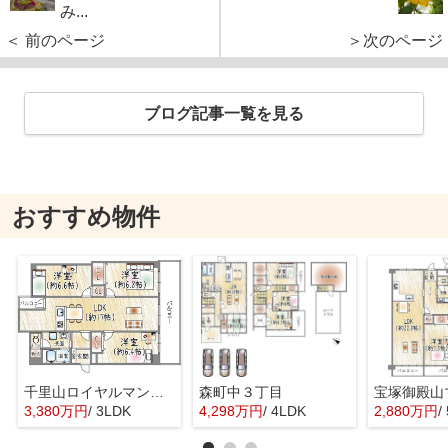
み...
＜ 前のページ
＞次のページ
ブログ記事一覧を見る
おすすめ物件
千里山ロイヤルマンション2番街D棟
森町中３丁目
宝塚御殿山
3,380万円
/ 3LDK
4,298万円
/ 4LDK
2,880万円
/