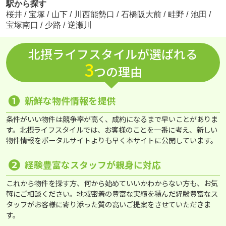
駅から探す
桜井
/
宝塚
/
山下
/
川西能勢口
/
石橋阪大前
/
畦野
/
池田
/
宝塚南口
/
少路
/
逆瀬川
北摂ライフスタイルが選ばれる
3
つの理由
❶
新鮮な物件情報を提供
条件がいい物件は競争率が高く、成約になるまで早いことがありま
す。北摂ライフスタイルでは、お客様のことを一番に考え、新しい
物件情報をポータルサイトよりも早く本サイトに公開しています。
❷
経験豊富なスタッフが親身に対応
これから物件を探す方、何から始めていいかわからない方も、お気
軽にご相談ください。地域密着の豊富な実績を積んだ経験豊富なス
タッフがお客様に寄り添った質の高いご提案をさせていただきま
す。