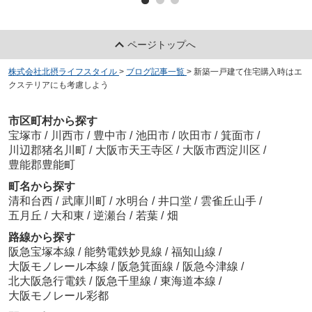
ページトップへ
株式会社北摂ライフスタイル
>
ブログ記事一覧
>
新築一戸建て住宅購入時はエ
クステリアにも考慮しよう
市区町村から探す
宝塚市
/
川西市
/
豊中市
/
池田市
/
吹田市
/
箕面市
/
川辺郡猪名川町
/
大阪市天王寺区
/
大阪市西淀川区
/
豊能郡豊能町
町名から探す
清和台西
/
武庫川町
/
水明台
/
井口堂
/
雲雀丘山手
/
五月丘
/
大和東
/
逆瀬台
/
若葉
/
畑
路線から探す
阪急宝塚本線
/
能勢電鉄妙見線
/
福知山線
/
大阪モノレール本線
/
阪急箕面線
/
阪急今津線
/
北大阪急行電鉄
/
阪急千里線
/
東海道本線
/
大阪モノレール彩都