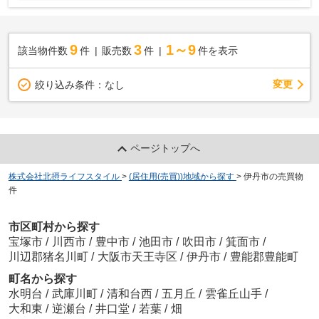
9
3
1～9
該当物件数
件
販売数
件
件を表示
変更
絞り込み条件：
なし
ページトップへ
株式会社北摂ライフスタイル
>
(居住用(売買))地域から探す
>
伊丹市の売買物
件
市区町村から探す
宝塚市
/
川西市
/
豊中市
/
池田市
/
吹田市
/
箕面市
/
川辺郡猪名川町
/
大阪市天王寺区
/
伊丹市
/
豊能郡豊能町
町名から探す
水明台
/
武庫川町
/
清和台西
/
五月丘
/
雲雀丘山手
/
大和東
/
逆瀬台
/
井口堂
/
若葉
/
畑