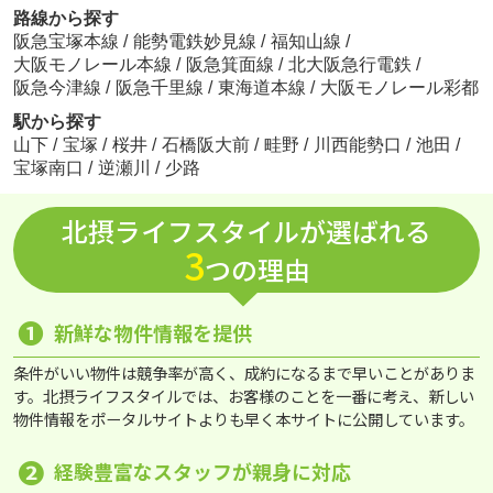
路線から探す
阪急宝塚本線
/
能勢電鉄妙見線
/
福知山線
/
大阪モノレール本線
/
阪急箕面線
/
北大阪急行電鉄
/
阪急今津線
/
阪急千里線
/
東海道本線
/
大阪モノレール彩都
駅から探す
山下
/
宝塚
/
桜井
/
石橋阪大前
/
畦野
/
川西能勢口
/
池田
/
宝塚南口
/
逆瀬川
/
少路
北摂ライフスタイルが選ばれる
3
つの理由
❶
新鮮な物件情報を提供
条件がいい物件は競争率が高く、成約になるまで早いことがありま
す。北摂ライフスタイルでは、お客様のことを一番に考え、新しい
物件情報をポータルサイトよりも早く本サイトに公開しています。
❷
経験豊富なスタッフが親身に対応