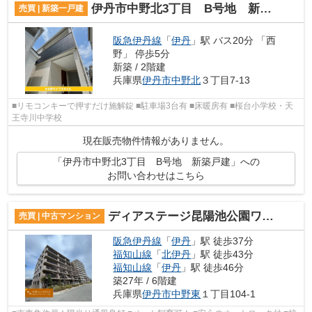
伊丹市中野北3丁目 B号地 新築戸建
売買 | 新築一戸建
阪急伊丹線
「
伊丹
」駅 バス20分 「西
野」 停歩5分
新築 / 2階建
兵庫県
伊丹市
中野北
３丁目7-13
■リモコンキーで押すだけ施解錠 ■駐車場3台有 ■床暖房有 ■桜台小学校・天
王寺川中学校
現在販売物件情報がありません。
「伊丹市中野北3丁目 B号地 新築戸建」への
お問い合わせはこちら
ディアステージ昆陽池公園ワンダービュー
売買 | 中古マンション
阪急伊丹線
「
伊丹
」駅 徒歩37分
福知山線
「
北伊丹
」駅 徒歩43分
福知山線
「
伊丹
」駅 徒歩46分
築27年 / 6階建
兵庫県
伊丹市
中野東
１丁目104-1