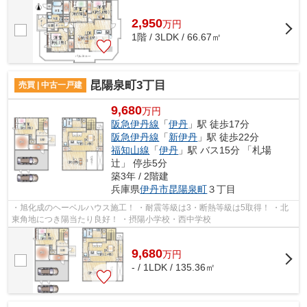
2,950
万
円
1階 / 3LDK / 66.67㎡
昆陽泉町3丁目
売買 | 中古一戸建
9,680
万円
阪急伊丹線
「
伊丹
」駅 徒歩17分
阪急伊丹線
「
新伊丹
」駅 徒歩22分
福知山線
「
伊丹
」駅 バス15分 「札場
辻」 停歩5分
築3年 / 2階建
兵庫県
伊丹市
昆陽泉町
３丁目
・旭化成のヘーベルハウス施工！ ・耐震等級は3・断熱等級は5取得！ ・北
東角地につき陽当たり良好！ ・摂陽小学校・西中学校
9,680
万
円
- / 1LDK / 135.36㎡