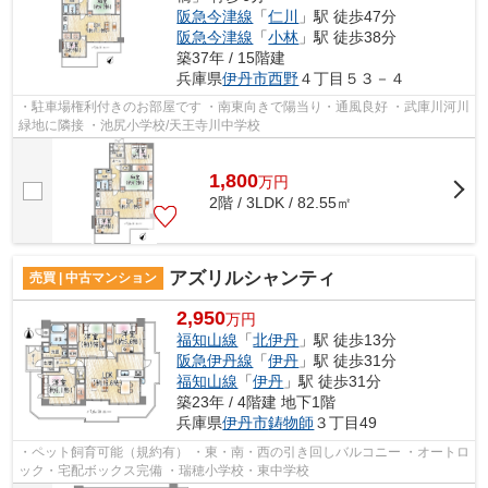
阪急今津線
「
仁川
」駅 徒歩47分
阪急今津線
「
小林
」駅 徒歩38分
築37年 / 15階建
兵庫県
伊丹市
西野
４丁目５３－４
・駐車場権利付きのお部屋です ・南東向きで陽当り・通風良好 ・武庫川河川
緑地に隣接 ・池尻小学校/天王寺川中学校
1,800
万
円
2階 / 3LDK / 82.55㎡
アズリルシャンティ
売買 | 中古マンション
2,950
万円
福知山線
「
北伊丹
」駅 徒歩13分
阪急伊丹線
「
伊丹
」駅 徒歩31分
福知山線
「
伊丹
」駅 徒歩31分
築23年 / 4階建 地下1階
兵庫県
伊丹市
鋳物師
３丁目49
・ペット飼育可能（規約有） ・東・南・西の引き回しバルコニー ・オートロ
ック・宅配ボックス完備 ・瑞穂小学校・東中学校