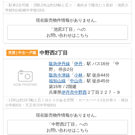
・駐車2台可能 ・2階LDKは約16帖と広々 ・南向きで陽当たり良好 ・池尻小
学校9分/松崎中学校18分
現在販売物件情報がありません。
「池尻3丁目」への
お問い合わせはこちら
中野西2丁目
売買 | 中古一戸建
阪急伊丹線
「
伊丹
」駅 バス16分 「中
野」 停歩2分
阪急今津線
「
小林
」駅 徒歩44分
福知山線
「
中山寺
」駅 徒歩45分
築15年 / 2階建
兵庫県
伊丹市
中野西
２丁目２２７－９
・LDKは約18.5帖と広くゆとりのある空間 ・カースペース1台分有り ・桜台
小学校6分・天王寺川中学校8分
現在販売物件情報がありません。
「中野西2丁目」への
お問い合わせはこちら