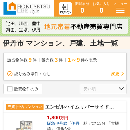
閲覧履歴
お気に入り
メニュー
0
0
伊丹市 マンション、戸建、土地一覧
9
3
1～9
該当物件数
件
販売数
件
件を表示
変更
絞り込み条件：
なし
販売物件のみ
エンゼルハイムリバーサイド武庫川
売買 | 中古マンション
1,800
万円
阪急伊丹線
「
伊丹
」駅 バス13分 「大樋
橋」 停歩6分