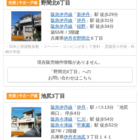
野間北6丁目
売買 | 中古一戸建
阪急伊丹線
「
新伊丹
」駅 徒歩29分
阪急伊丹線
「
伊丹
」駅 徒歩31分
阪急伊丹線
「
稲野
」駅 徒歩34分
築55年 / 3階建
兵庫県
伊丹市
野間北
６丁目
・5DKと部屋数多数 ・スーパー・コンビニが近くて便利 ・昆陽里小学校・松
崎中学校
現在販売物件情報がありません。
「野間北6丁目」への
お問い合わせはこちら
池尻3丁目
売買 | 中古一戸建
阪急伊丹線
「
伊丹
」駅 バス13分 「池尻
南口」 停歩4分
阪急今津線
「
仁川
」駅 徒歩54分
阪急今津線
「
甲東園
」駅 徒歩52分
築7年 / 2階建
兵庫県
伊丹市
池尻
３丁目１４１