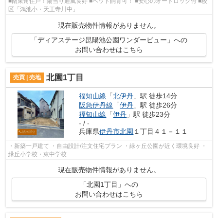
■南東角住戸！陽当り通風良好 ■ペット飼育可！ ■安心のオートロック付 ■校
区「鴻池小・天王寺川中」
現在販売物件情報がありません。
「ディアステージ昆陽池公園ワンダービュー」への
お問い合わせはこちら
北園1丁目
売買 | 売地
福知山線
「
北伊丹
」駅 徒歩14分
阪急伊丹線
「
伊丹
」駅 徒歩26分
福知山線
「
伊丹
」駅 徒歩23分
- / -
兵庫県
伊丹市
北園
１丁目４１－１１
・新築一戸建て ・自由設計/注文住宅プラン ・緑ヶ丘公園が近く環境良好 ・
緑丘小学校・東中学校
現在販売物件情報がありません。
「北園1丁目」への
お問い合わせはこちら