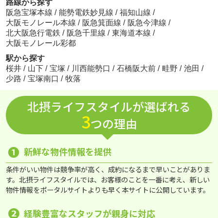
路線から探す
阪急宝塚本線
/
能勢電鉄妙見線
/
福知山線
/
大阪モノレール本線
/
阪急箕面線
/
阪急今津線
/
北大阪急行電鉄
/
阪急千里線
/
東海道本線
/
大阪モノレール彩都
駅から探す
桜井
/
山下
/
宝塚
/
川西能勢口
/
石橋阪大前
/
畦野
/
池田
/
少路
/
宝塚南口
/
牧落
北摂ライフスタイルが選ばれる
3
つの理由
❶
新鮮な物件情報を提供
条件がいい物件は競争率が高く、成約になるまで早いことがありま
す。北摂ライフスタイルでは、お客様のことを一番に考え、新しい
物件情報をポータルサイトよりも早く本サイトに公開しています。
❷
経験豊富なスタッフが親身に対応