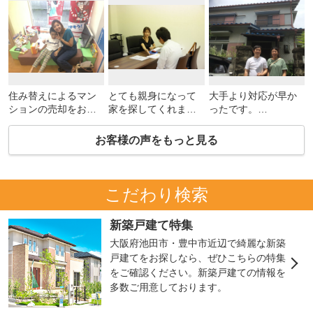
住み替えによるマン
とても親身になって
大手より対応が早か
ションの売却をお願
家を探してくれまし
ったです。
いしました。
た。
初めてのマイホーム
最初は大手の会社に
もし自分が住むのな
購入だったので分か
お客様の声をもっと見る
お願いしていたので
らここはメリットで
りやすく教えていた
すが１年近く売れま
ここはデメリットで
だき勉強にもなりま
せんでした。
すねって
した。
そんな時に知人から
自分の立場になって
住宅ローンも通るか
こだわり検索
北山さんを紹介され
話をしてもらえたと
不安でしたが問題な
まして『私なら3ヶ月
ころが信頼出来まし
く通していただけま
新築戸建て特集
以内に売ります』と
た。
した。
自信をもって言って
また職場の知人など
大阪府池田市・豊中市近辺で綺麗な新築
いただけたので大手
で物件を探している
戸建てをお探しなら、ぜひこちらの特集
を断りお願いしてみ
方がいたら必ず紹介
をご確認ください。新築戸建ての情報を
ることにしました。
しますね。
多数ご用意しております。
約束通り3ヶ月以内に
私たちの希望価格で