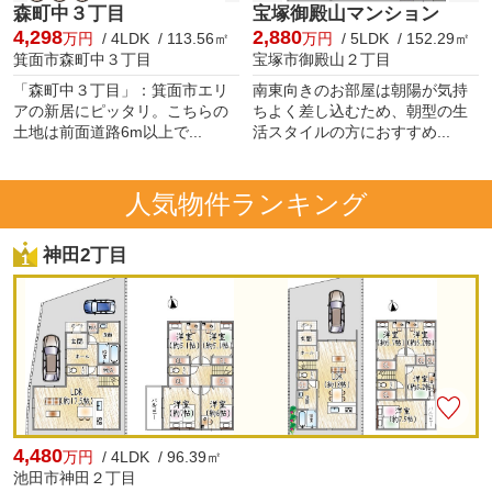
森町中３丁目
宝塚御殿山マンション
4,298
2,880
万円
/ 4LDK / 113.56㎡
万円
/ 5LDK / 152.29㎡
箕面市森町中３丁目
宝塚市御殿山２丁目
「森町中３丁目」：箕面市エリ
南東向きのお部屋は朝陽が気持
アの新居にピッタリ。こちらの
ちよく差し込むため、朝型の生
土地は前面道路6m以上で...
活スタイルの方におすすめ...
人気物件ランキング
神田2丁目
4,480
万円
/ 4LDK / 96.39㎡
池田市神田２丁目