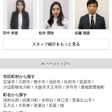
田中 幸恵
松井 理弥
佐藤 清源
スタッフ紹介をもっと見る
ページトップへ
市区町村から探す
宝塚市
/
川西市
/
豊中市
/
池田市
/
吹田市
/
箕面市
/
川辺郡猪名川町
/
大阪市天王寺区
/
伊丹市
/
豊能郡豊能町
町名から探す
清和台西
/
武庫川町
/
水明台
/
井口堂
/
雲雀丘山手
/
五月丘
/
大和東
/
逆瀬台
/
若葉
/
畑