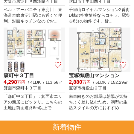
大阪市東淀川区西淡路４丁目
吹田市千里山西４丁目
ベル・アーバニティ東淀川：東
千里山ロイヤルマンション2番街
海道本線東淀川駅にも近くて便
D棟の空室情報ならコチラ。駅徒
利。対面キッチンなのでお...
歩8分の物件です。皆...
森町中３丁目
宝塚御殿山マンション
4,298
2,880
万円
/ 4LDK / 113.56㎡
万円
/ 5LDK / 152.29㎡
箕面市森町中３丁目
宝塚市御殿山２丁目
「森町中３丁目」：箕面市エリ
南東向きのお部屋は朝陽が気持
アの新居にピッタリ。こちらの
ちよく差し込むため、朝型の生
土地は前面道路6m以上で...
活スタイルの方におすすめ...
新着物件