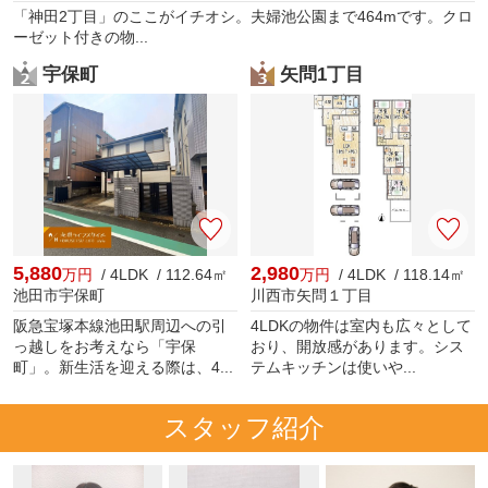
「神田2丁目」のここがイチオシ。夫婦池公園まで464mです。クロ
ーゼット付きの物...
宇保町
矢問1丁目
5,880
2,980
万円
/ 4LDK / 112.64㎡
万円
/ 4LDK / 118.14㎡
池田市宇保町
川西市矢問１丁目
阪急宝塚本線池田駅周辺への引
4LDKの物件は室内も広々として
っ越しをお考えなら「宇保
おり、開放感があります。シス
町」。新生活を迎える際は、4...
テムキッチンは使いや...
スタッフ紹介