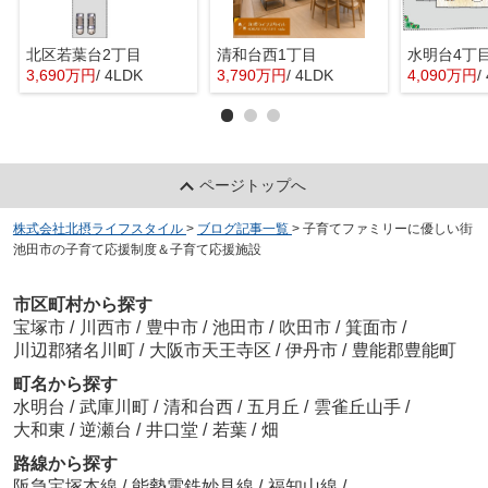
北区若葉台2丁目
清和台西1丁目
水明台4丁
3,690万円
/ 4LDK
3,790万円
/ 4LDK
4,090万円
/
ページトップへ
株式会社北摂ライフスタイル
>
ブログ記事一覧
>
子育てファミリーに優しい街
池田市の子育て応援制度＆子育て応援施設
市区町村から探す
宝塚市
/
川西市
/
豊中市
/
池田市
/
吹田市
/
箕面市
/
川辺郡猪名川町
/
大阪市天王寺区
/
伊丹市
/
豊能郡豊能町
町名から探す
水明台
/
武庫川町
/
清和台西
/
五月丘
/
雲雀丘山手
/
大和東
/
逆瀬台
/
井口堂
/
若葉
/
畑
路線から探す
阪急宝塚本線
/
能勢電鉄妙見線
/
福知山線
/