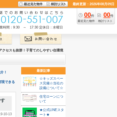
最終更新：2026年08月09日
00
00
件
件
最近見た物件
検討リスト
業時間：9:30 ～ 17:30
定休日：水曜日
アクセスも抜群！子育てのしやすい住環境
最新記事
紹介！
☆キッズスペー
実現できる
ス完備☆当社の
設備について☆
住宅ローンにつ
やす
いて
★公式LINEスタ
19-10-13
ート★