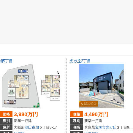
畑5丁目
光ガ丘2丁目
3,980万円
4,490万円
価格
価格
種別
新築一戸建
種別
新築一戸建
住所
大阪府
池田市
畑
５丁目8-17
住所
兵庫県
宝塚市
光ガ丘
２丁目9-21