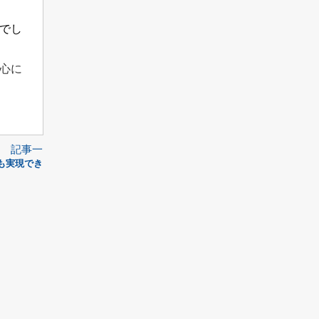
でし
心に
記事一
！
も実現でき