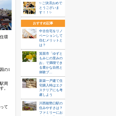
✨ご決済おめで
とうございま
す！！✨
おすすめ記事
中古住宅をリノ
ベーションして
住環
住むメリットと
は？
箕面市「ゆずと
もみじの里みの
お」で満喫でき
る豊かな自然と
因の1
体験プ...
新築一戸建て住
中駅周
宅購入時はエク
す。
ステリアにも考
慮しよう
川西能勢口駅の
って
住みやすさは？
ファミリーにお