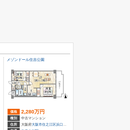
メゾンドール住吉公園
2,280万円
価格
種別
中古マンション
住所
大阪府
大阪市住之江区
浜口西
１丁目14-12