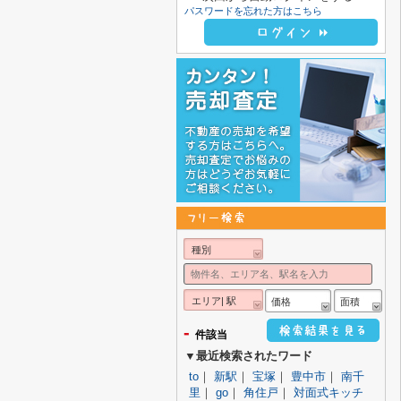
パスワードを忘れた方はこちら
種別
エリア| 駅
価格
面積
-
件該当
▼最近検索されたワード
to
｜
新駅
｜
宝塚
｜
豊中市
｜
南千
里
｜
go
｜
角住戸
｜
対面式キッチ