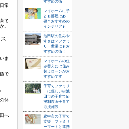
すすめの街
日常
マイホームに子
ども部屋は必
育て
要？おすすめの
か。
インテリアも
池田駅の住みや
セス
すさは？ファミ
リー世帯にもお
すすめの街！
いま
マイホームの住
み替えには住み
替えローンがお
特徴で
すすめです
子育てファミリ
。
ーに優しい街池
田市の子育て応
の休
援制度＆子育て
応援施設
田へ
豊中市の子育て
支援 ファミリ
ーマートと連携