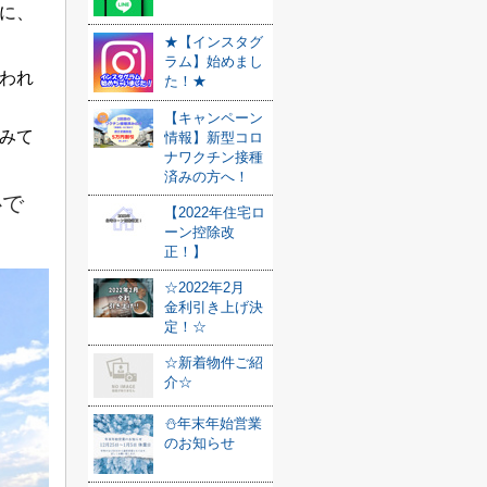
に、
★【インスタグ
ラム】始めまし
われ
た！★
【キャンペーン
みて
情報】新型コロ
ナワクチン接種
済みの方へ！
心で
【2022年住宅ロ
ーン控除改
正！】
☆2022年2月
金利引き上げ決
定！☆
☆新着物件ご紹
介☆
⛄年末年始営業
のお知らせ