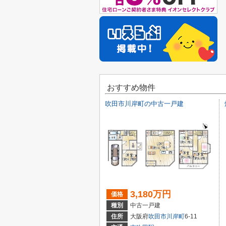
おすすめ物件
吹田市川岸町の中古一戸建
3,180万円
価格
種別
中古一戸建
住所
大阪府
吹田市
川岸町
6-11