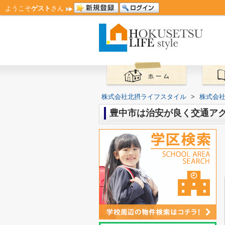
ようこそ
ゲスト
さん
株式会社北摂ライフスタイル
>
株式会
豊中市は治安が良く交通ア