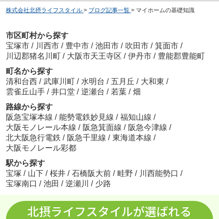
株式会社北摂ライフスタイル
>
ブログ記事一覧
>
マイホームの基礎知識
市区町村から探す
宝塚市
/
川西市
/
豊中市
/
池田市
/
吹田市
/
箕面市
/
川辺郡猪名川町
/
大阪市天王寺区
/
伊丹市
/
豊能郡豊能町
町名から探す
清和台西
/
武庫川町
/
水明台
/
五月丘
/
大和東
/
雲雀丘山手
/
井口堂
/
逆瀬台
/
若葉
/
畑
路線から探す
阪急宝塚本線
/
能勢電鉄妙見線
/
福知山線
/
大阪モノレール本線
/
阪急箕面線
/
阪急今津線
/
北大阪急行電鉄
/
阪急千里線
/
東海道本線
/
大阪モノレール彩都
駅から探す
宝塚
/
山下
/
桜井
/
石橋阪大前
/
畦野
/
川西能勢口
/
宝塚南口
/
池田
/
逆瀬川
/
少路
北摂ライフスタイルが選ばれる