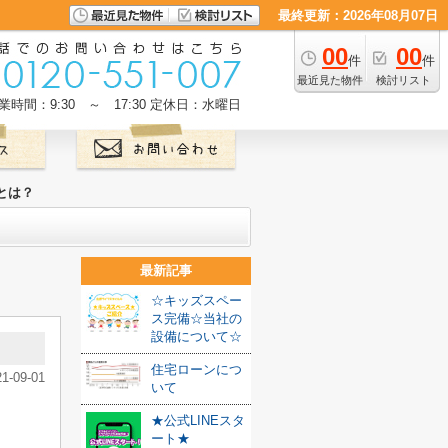
最終更新：2026年08月07日
00
00
件
件
最近見た物件
検討リスト
業時間：9:30 ～ 17:30
定休日：水曜日
とは？
最新記事
☆キッズスペー
ス完備☆当社の
設備について☆
住宅ローンにつ
21-09-01
いて
★公式LINEスタ
ート★