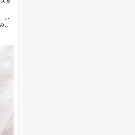
賄える
、い
みま