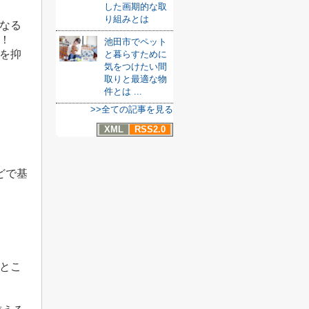
した画期的な取
り組みとは
なる
！
池田市でペット
を抑
と暮らすために
気をつけたい間
取りと最適な物
件とは ...
>>全ての記事を見る
XML
RSS2.0
どで基
とこ