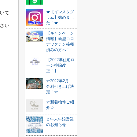
★【インスタグ
いて
ラム】始めまし
た！★
さい
【キャンペーン
情報】新型コロ
ナワクチン接種
済みの方へ！
【2022年住宅ロ
ーン控除改
正！】
☆2022年2月
金利引き上げ決
定！☆
☆新着物件ご紹
介☆
⛄年末年始営業
のお知らせ