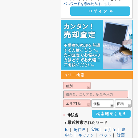
パスワードを忘れた方はこちら
種別
エリア| 駅
価格
面積
-
件該当
▼最近検索されたワード
to
｜
角住戸
｜
宝塚
｜
五月丘
｜
豊
中市
｜
キッチン
｜
ペット
｜
対面