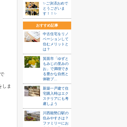
✨ご決済おめで
とうございま
す！！✨
おすすめ記事
中古住宅をリノ
ベーションして
住むメリットと
は？
箕面市「ゆずと
もみじの里みの
お」で満喫でき
で
る豊かな自然と
体験プ...
をしま
新築一戸建て住
宅購入時はエク
ステリアにも考
慮しよう
川西能勢口駅の
住みやすさは？
ファミリーにお