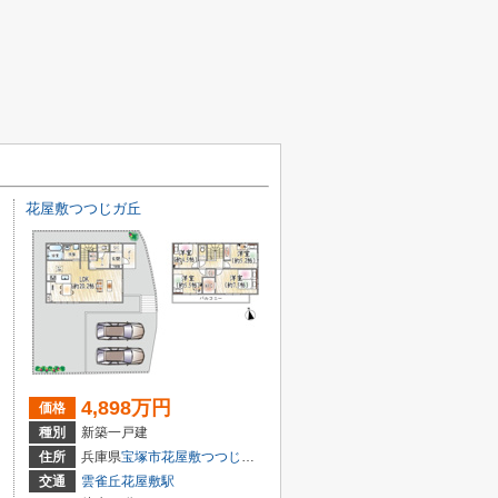
花屋敷つつじガ丘
4,898万円
価格
種別
新築一戸建
住所
兵庫県
宝塚市
花屋敷つつじガ丘
6-24
交通
雲雀丘花屋敷駅