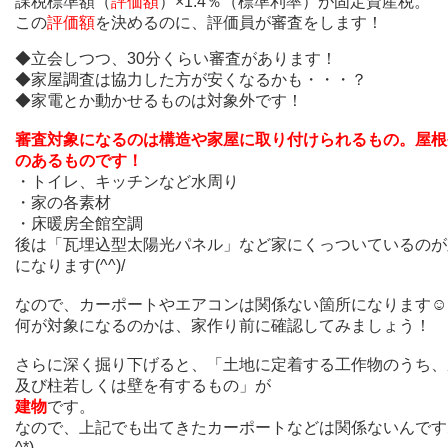
課税標準額（
評価額
）×1.4％（標準利率）が固定資産税。
この
評価額
を決めるのに、評価員が審査をします！
◆立会しつつ、30分くらい審査があります！
◆家屋調査は協力した方が安くなるかも・・・？
◆家電とか動かせるものは対象外です！
審査対象になるのは構造や家屋に取り付けられるもの。屋根
のあるものです！
・トイレ、キッチンなど水周り
・家の各素材
・床暖房全館空調
後は「瓦埋込型太陽光パネル」など家にくっついているのが
になります(^^)/
なので、カーポートやエアコンは関係ない箇所になります☺
何が対象になるのかは、家作り前に確認してみましょう！
さらに深く掘り下げると、「土地に定着する工作物のうち、
及び柱若しくは壁を有するもの」が
建物
です。
なので、上記でも出てきたカーポートなどは関係ないんですね(
^*)