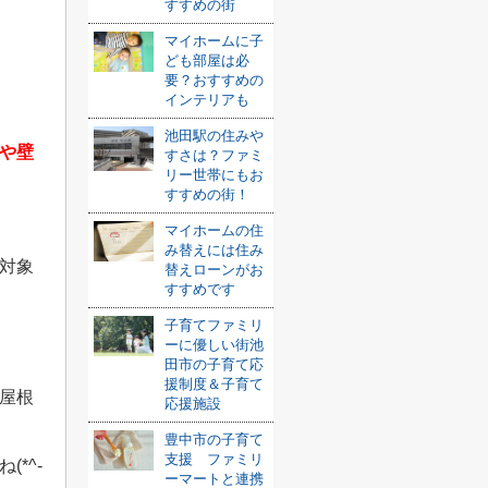
すすめの街
マイホームに子
ども部屋は必
要？おすすめの
インテリアも
池田駅の住みや
や壁
すさは？ファミ
リー世帯にもお
すすめの街！
マイホームの住
み替えには住み
対象
替えローンがお
すすめです
子育てファミリ
ーに優しい街池
田市の子育て応
援制度＆子育て
屋根
応援施設
豊中市の子育て
支援 ファミリ
*^-
ーマートと連携