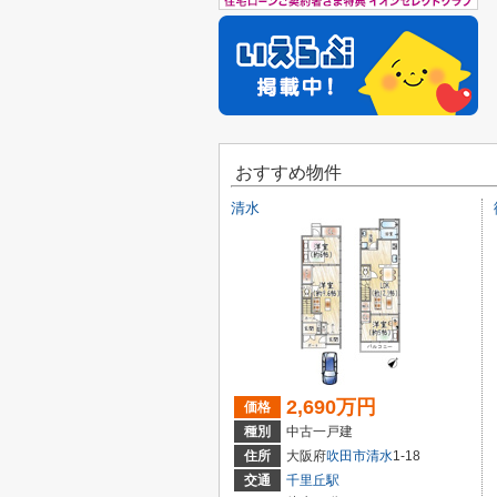
おすすめ物件
清水
2,690万円
価格
種別
中古一戸建
住所
大阪府
吹田市
清水
1-18
交通
千里丘駅