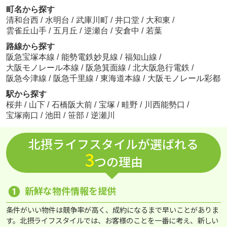
町名から探す
清和台西
/
水明台
/
武庫川町
/
井口堂
/
大和東
/
雲雀丘山手
/
五月丘
/
逆瀬台
/
安倉中
/
若葉
路線から探す
阪急宝塚本線
/
能勢電鉄妙見線
/
福知山線
/
大阪モノレール本線
/
阪急箕面線
/
北大阪急行電鉄
/
阪急今津線
/
阪急千里線
/
東海道本線
/
大阪モノレール彩都
駅から探す
桜井
/
山下
/
石橋阪大前
/
宝塚
/
畦野
/
川西能勢口
/
宝塚南口
/
池田
/
笹部
/
逆瀬川
北摂ライフスタイルが選ばれる
3
つの理由
❶
新鮮な物件情報を提供
条件がいい物件は競争率が高く、成約になるまで早いことがありま
す。北摂ライフスタイルでは、お客様のことを一番に考え、新しい