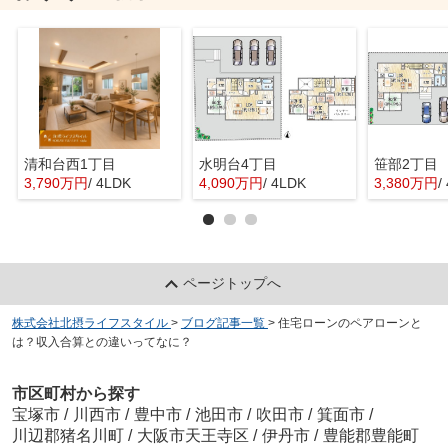
清和台西1丁目
水明台4丁目
笹部2丁目
3,790万円
/ 4LDK
4,090万円
/ 4LDK
3,380万円
/
ページトップへ
株式会社北摂ライフスタイル
>
ブログ記事一覧
>
住宅ローンのペアローンと
は？収入合算との違いってなに？
市区町村から探す
宝塚市
/
川西市
/
豊中市
/
池田市
/
吹田市
/
箕面市
/
川辺郡猪名川町
/
大阪市天王寺区
/
伊丹市
/
豊能郡豊能町