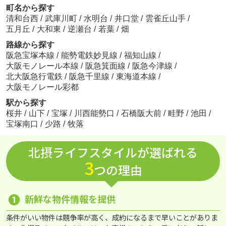
町名から探す
清和台西
/
武庫川町
/
水明台
/
井口堂
/
雲雀丘山手
/
五月丘
/
大和東
/
逆瀬台
/
若葉
/
畑
路線から探す
阪急宝塚本線
/
能勢電鉄妙見線
/
福知山線
/
大阪モノレール本線
/
阪急箕面線
/
阪急今津線
/
北大阪急行電鉄
/
阪急千里線
/
東海道本線
/
大阪モノレール彩都
駅から探す
桜井
/
山下
/
宝塚
/
川西能勢口
/
石橋阪大前
/
畦野
/
池田
/
宝塚南口
/
少路
/
牧落
北摂ライフスタイルが選ばれる
3
つの理由
❶
新鮮な物件情報を提供
条件がいい物件は競争率が高く、成約になるまで早いことがありま