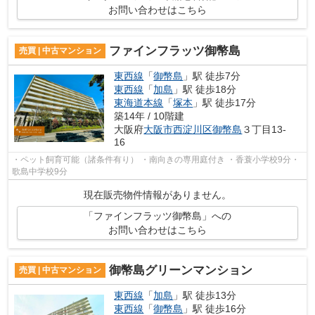
お問い合わせはこちら
ファインフラッツ御幣島
売買 | 中古マンション
東西線
「
御幣島
」駅 徒歩7分
東西線
「
加島
」駅 徒歩18分
東海道本線
「
塚本
」駅 徒歩17分
築14年 / 10階建
大阪府
大阪市西淀川区
御幣島
３丁目13-
16
・ペット飼育可能（諸条件有り） ・南向きの専用庭付き ・香蓑小学校9分・
歌島中学校9分
現在販売物件情報がありません。
「ファインフラッツ御幣島」への
お問い合わせはこちら
御幣島グリーンマンション
売買 | 中古マンション
東西線
「
加島
」駅 徒歩13分
東西線
「
御幣島
」駅 徒歩16分