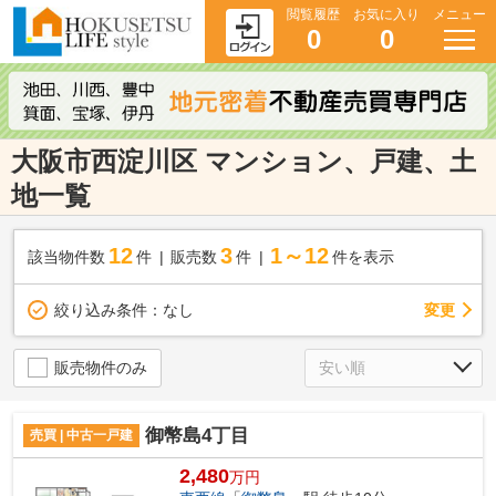
閲覧履歴
お気に入り
メニュー
0
0
大阪市西淀川区 マンション、戸建、土
地一覧
12
3
1～12
該当物件数
件
販売数
件
件を表示
変更
絞り込み条件：
なし
販売物件のみ
御幣島4丁目
売買 | 中古一戸建
2,480
万円