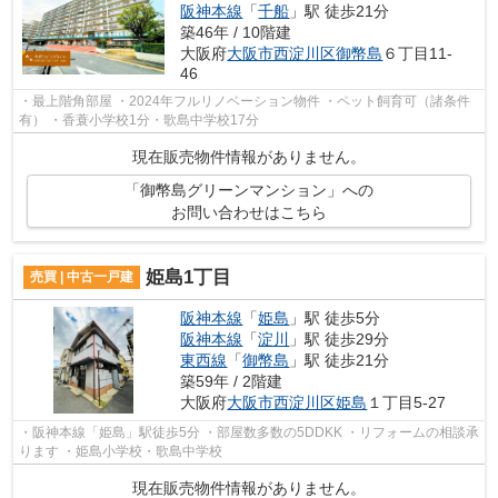
阪神本線
「
千船
」駅 徒歩21分
築46年 / 10階建
大阪府
大阪市西淀川区
御幣島
６丁目11-
46
・最上階角部屋 ・2024年フルリノベーション物件 ・ペット飼育可（諸条件
有） ・香蓑小学校1分・歌島中学校17分
現在販売物件情報がありません。
「御幣島グリーンマンション」への
お問い合わせはこちら
姫島1丁目
売買 | 中古一戸建
阪神本線
「
姫島
」駅 徒歩5分
阪神本線
「
淀川
」駅 徒歩29分
東西線
「
御幣島
」駅 徒歩21分
築59年 / 2階建
大阪府
大阪市西淀川区
姫島
１丁目5-27
・阪神本線「姫島」駅徒歩5分 ・部屋数多数の5DDKK ・リフォームの相談承
ります ・姫島小学校・歌島中学校
現在販売物件情報がありません。