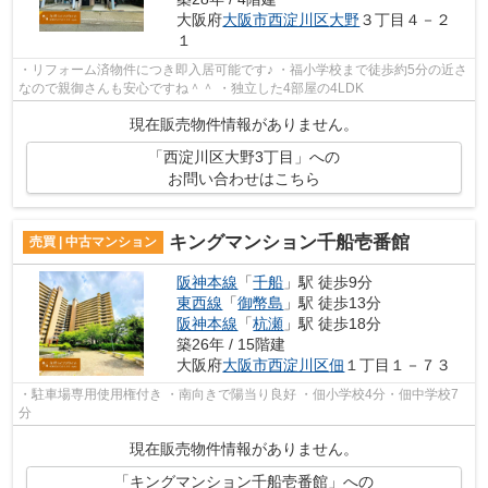
大阪府
大阪市西淀川区
大野
３丁目４－２
１
・リフォーム済物件につき即入居可能です♪ ・福小学校まで徒歩約5分の近さ
なので親御さんも安心ですね＾＾ ・独立した4部屋の4LDK
現在販売物件情報がありません。
「西淀川区大野3丁目」への
お問い合わせはこちら
キングマンション千船壱番館
売買 | 中古マンション
阪神本線
「
千船
」駅 徒歩9分
東西線
「
御幣島
」駅 徒歩13分
阪神本線
「
杭瀬
」駅 徒歩18分
築26年 / 15階建
大阪府
大阪市西淀川区
佃
１丁目１－７３
・駐車場専用使用権付き ・南向きで陽当り良好 ・佃小学校4分・佃中学校7
分
現在販売物件情報がありません。
「キングマンション千船壱番館」への