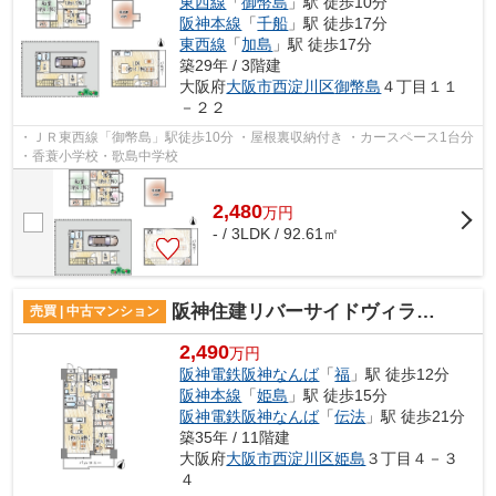
東西線
「
御幣島
」駅 徒歩10分
阪神本線
「
千船
」駅 徒歩17分
東西線
「
加島
」駅 徒歩17分
築29年 / 3階建
大阪府
大阪市西淀川区
御幣島
４丁目１１
－２２
・ＪＲ東西線「御幣島」駅徒歩10分 ・屋根裏収納付き ・カースペース1台分
・香蓑小学校・歌島中学校
2,480
万
円
- / 3LDK / 92.61㎡
阪神住建リバーサイドヴィラ姫島Ⅱ
売買 | 中古マンション
2,490
万円
阪神電鉄阪神なんば
「
福
」駅 徒歩12分
阪神本線
「
姫島
」駅 徒歩15分
阪神電鉄阪神なんば
「
伝法
」駅 徒歩21分
築35年 / 11階建
大阪府
大阪市西淀川区
姫島
３丁目４－３
４