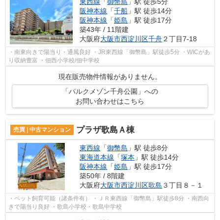
東西線
「
御幣島
」駅 徒歩5分
阪神本線
「
千船
」駅 徒歩14分
阪神本線
「
姫島
」駅 徒歩17分
築43年 / 11階建
大阪府
大阪市西淀川区
千舟
２丁目7-18
・南東向きで陽当り・通風良好 ・JR東西線「御幣島」駅徒歩5分 ・WICがあ
り収納豊富 ・佃西小学校/佃中学校
現在販売物件情報がありません。
「パルクメゾン千舟公園」への
お問い合わせはこちら
プラザ歌島Ａ棟
売買 | 中古マンション
東西線
「
御幣島
」駅 徒歩8分
東海道本線
「
塚本
」駅 徒歩14分
阪神本線
「
姫島
」駅 徒歩17分
築50年 / 8階建
大阪府
大阪市西淀川区
歌島
３丁目８－１
・ペット飼育可能（諸条件有） ・ＪＲ東西線「御幣島」駅徒歩8分 ・南西向
きで陽当り良好 ・歌島小学校・歌島中学校