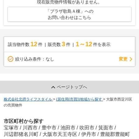
現在販売物件情報がありません。
「プラザ歌島Ａ棟」への
お問い合わせはこちら
12
3
1～12
該当物件数
件
販売数
件
件を表示
変更
絞り込み条件：
なし
ページトップへ
株式会社北摂ライフスタイル
>
(居住用(売買))地域から探す
>
大阪市西淀川区
の売買物件
市区町村から探す
宝塚市
/
川西市
/
豊中市
/
池田市
/
吹田市
/
箕面市
/
川辺郡猪名川町
/
大阪市天王寺区
/
伊丹市
/
豊能郡豊能町