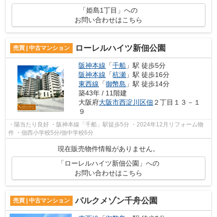
「姫島1丁目」への
お問い合わせはこちら
ローレルハイツ新佃公園
売買 | 中古マンション
阪神本線
「
千船
」駅 徒歩5分
阪神本線
「
杭瀬
」駅 徒歩16分
東西線
「
御幣島
」駅 徒歩14分
築43年 / 11階建
大阪府
大阪市西淀川区
佃
２丁目１３－１
９
・陽当たり良好 ・阪神本線「千船」駅徒歩5分 ・2024年12月リフォーム物
件 ・佃西小学校5分/佃中学校6分
現在販売物件情報がありません。
「ローレルハイツ新佃公園」への
お問い合わせはこちら
パルクメゾン千舟公園
売買 | 中古マンション