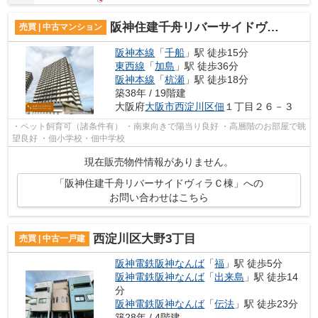
阪神住建千舟リバーサイドヴィラＣ棟
売買 | 中古マンション
阪神本線
「
千船
」駅 徒歩15分
東西線
「
加島
」駅 徒歩36分
阪神本線
「
杭瀬
」駅 徒歩18分
築38年 / 19階建
大阪府
大阪市西淀川区
佃
１丁目２６－３
・ペット飼育可（諸条件有） ・南東向きで陽当り良好 ・高層階のお部屋で眺
望良好 ・佃小学校・佃中学校
現在販売物件情報がありません。
「阪神住建千舟リバーサイドヴィラＣ棟」への
お問い合わせはこちら
西淀川区大野3丁目
売買 | 中古一戸建
阪神電鉄阪神なんば
「
福
」駅 徒歩5分
阪神電鉄阪神なんば
「
出来島
」駅 徒歩14
分
阪神電鉄阪神なんば
「
伝法
」駅 徒歩23分
築28年 / 4階建