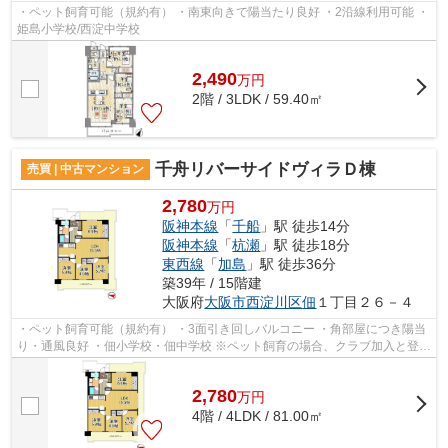
・ペット飼育可能（規約有） ・南東向きで陽当たり良好 ・2沿線利用可能 ・
姫島小学校/西淀中学校
2,490
万
円
2階 / 3LDK / 59.40㎡
千舟リバーサイドヴィラＤ棟
売買 | 中古マンション
2,780
万円
阪神本線
「
千船
」駅 徒歩14分
阪神本線
「
杭瀬
」駅 徒歩18分
東西線
「
加島
」駅 徒歩36分
築39年 / 15階建
大阪府
大阪市西淀川区
佃
１丁目２６－４
・ペット飼育可能（規約有） ・3面引き回しバルコニー ・角部屋につき陽当
り・通風良好 ・佃小学校・佃中学校 ※ペット飼育の場合、クラブ加入と登録
料3000円/年要
2,780
万
円
4階 / 4LDK / 81.00㎡