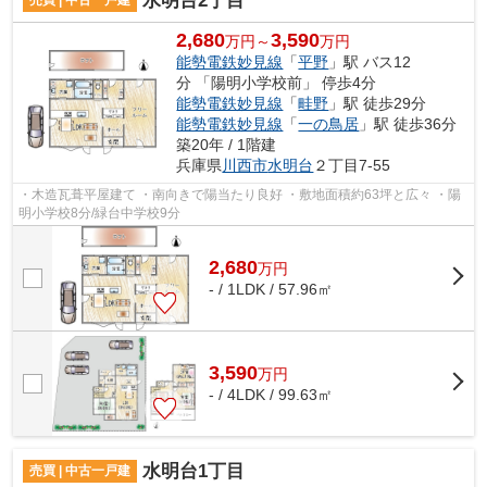
水明台2丁目
2,680
3,590
万円～
万円
能勢電鉄妙見線
「
平野
」駅 バス12
分 「陽明小学校前」 停歩4分
能勢電鉄妙見線
「
畦野
」駅 徒歩29分
能勢電鉄妙見線
「
一の鳥居
」駅 徒歩36分
築20年 / 1階建
兵庫県
川西市
水明台
２丁目7-55
・木造瓦葺平屋建て ・南向きで陽当たり良好 ・敷地面積約63坪と広々 ・陽
明小学校8分/緑台中学校9分
2,680
万
円
- / 1LDK / 57.96㎡
3,590
万
円
- / 4LDK / 99.63㎡
水明台1丁目
売買 | 中古一戸建