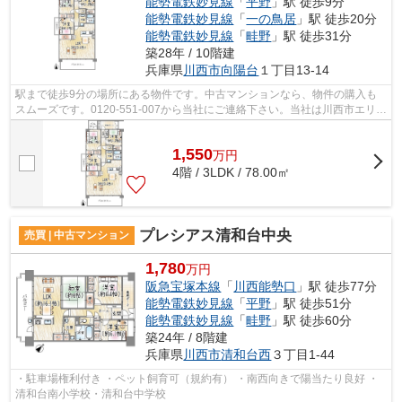
能勢電鉄妙見線
「
平野
」駅 徒歩9分
能勢電鉄妙見線
「
一の鳥居
」駅 徒歩20分
能勢電鉄妙見線
「
畦野
」駅 徒歩31分
築28年 / 10階建
兵庫県
川西市
向陽台
１丁目13-14
駅まで徒歩9分の場所にある物件です。中古マンションなら、物件の購入も
スムーズです。0120-551-007から当社にご連絡下さい。当社は川西市エリア
の能勢電鉄妙見線平野近くで、様々な条...
1,550
万
円
4階 / 3LDK / 78.00㎡
プレシアス清和台中央
売買 | 中古マンション
1,780
万円
阪急宝塚本線
「
川西能勢口
」駅 徒歩77分
能勢電鉄妙見線
「
平野
」駅 徒歩51分
能勢電鉄妙見線
「
畦野
」駅 徒歩60分
築24年 / 8階建
兵庫県
川西市
清和台西
３丁目1-44
・駐車場権利付き ・ペット飼育可（規約有） ・南西向きで陽当たり良好 ・
清和台南小学校・清和台中学校