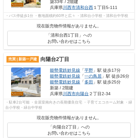
築33年 / 2階建
兵庫県
川西市
清和台西
１丁目5-111
・バス停徒歩1分 ・敷地面積約60坪と広々 ・清和台小学校・清和台中学校
現在販売物件情報がありません。
「清和台西1丁目」への
お問い合わせはこちら
向陽台2丁目
売買 | 新築一戸建
能勢電鉄妙見線
「
平野
」駅 徒歩17分
能勢電鉄妙見線
「
一の鳥居
」駅 徒歩26分
能勢電鉄妙見線
「
多田
」駅 徒歩25分
新築 / 2階建
兵庫県
川西市
向陽台
２丁目2-34
・駐車2台可能 ・全居室南向きの長期優良住宅 ・子育てエコホーム対象 ・緑
台小学校・緑台中学校
現在販売物件情報がありません。
「向陽台2丁目」への
お問い合わせはこちら