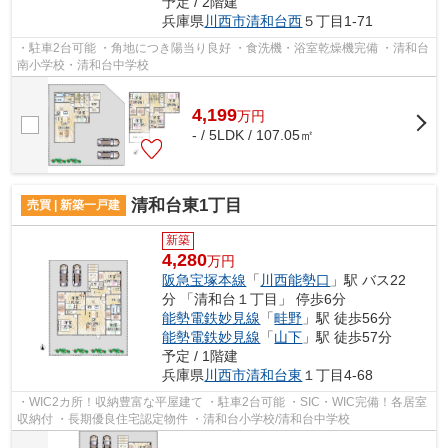
予定 / 2階建
兵庫県
川西市
清和台西
５丁目1-71
・駐車2台可能 ・角地につき陽当り良好 ・食洗機・浴室乾燥機完備 ・清和台
南小学校・清和台中学校
4,199
万
円
- / 5LDK / 107.05㎡
清和台東1丁目
売買 | 新築一戸建
新築
4,280
万円
阪急宝塚本線
「
川西能勢口
」駅 バス22
分 「清和台１丁目」 停歩6分
能勢電鉄妙見線
「
畦野
」駅 徒歩56分
能勢電鉄妙見線
「
山下
」駅 徒歩57分
予定 / 1階建
兵庫県
川西市
清和台東
１丁目4-68
・WIC2カ所！収納豊富な平屋建て ・駐車2台可能 ・SIC・WIC完備！各居室
収納付 ・長期優良住宅認定物件 ・清和台小学校/清和台中学校