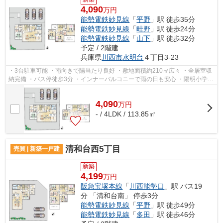
4,090
万円
能勢電鉄妙見線
「
平野
」駅 徒歩35分
能勢電鉄妙見線
「
畦野
」駅 徒歩24分
能勢電鉄妙見線
「
山下
」駅 徒歩32分
予定 / 2階建
兵庫県
川西市
水明台
４丁目3-23
・3台駐車可能 ・南向きで陽当たり良好 ・敷地面積約210㎡広々 ・全居室収
納完備 ・バス停徒歩3分 ・インナーバルコニーで雨の日も安心 ・陽明小学校
／緑台中学校
4,090
万
円
- / 4LDK / 113.85㎡
清和台西5丁目
売買 | 新築一戸建
新築
4,199
万円
阪急宝塚本線
「
川西能勢口
」駅 バス19
分 「清和台南」 停歩3分
能勢電鉄妙見線
「
平野
」駅 徒歩49分
能勢電鉄妙見線
「
多田
」駅 徒歩46分