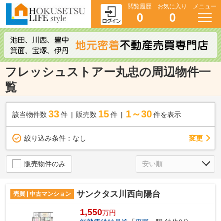
閲覧履歴
お気に入り
メニュー
0
0
フレッシュストアー丸忠の周辺物件一
覧
33
15
1～30
該当物件数
件
販売数
件
件を表示
変更
絞り込み条件：
なし
販売物件のみ
サンクタス川西向陽台
売買 | 中古マンション
1,550
万円