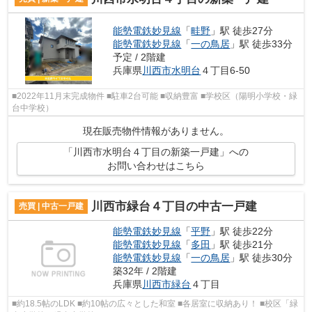
能勢電鉄妙見線
「
畦野
」駅 徒歩27分
能勢電鉄妙見線
「
一の鳥居
」駅 徒歩33分
予定 / 2階建
兵庫県
川西市
水明台
４丁目6-50
■2022年11月末完成物件 ■駐車2台可能 ■収納豊富 ■学校区（陽明小学校・緑
台中学校）
現在販売物件情報がありません。
「川西市水明台４丁目の新築一戸建」への
お問い合わせはこちら
川西市緑台４丁目の中古一戸建
売買 | 中古一戸建
能勢電鉄妙見線
「
平野
」駅 徒歩22分
能勢電鉄妙見線
「
多田
」駅 徒歩21分
能勢電鉄妙見線
「
一の鳥居
」駅 徒歩30分
築32年 / 2階建
兵庫県
川西市
緑台
４丁目
■約18.5帖のLDK ■約10帖の広々とした和室 ■各居室に収納あり！ ■校区「緑