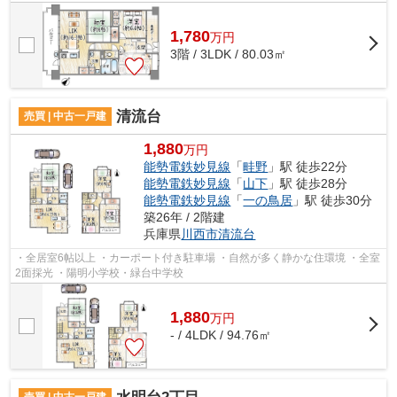
1,780
万
円
3階 / 3LDK / 80.03㎡
清流台
売買 | 中古一戸建
1,880
万円
能勢電鉄妙見線
「
畦野
」駅 徒歩22分
能勢電鉄妙見線
「
山下
」駅 徒歩28分
能勢電鉄妙見線
「
一の鳥居
」駅 徒歩30分
築26年 / 2階建
兵庫県
川西市
清流台
・全居室6帖以上 ・カーポート付き駐車場 ・自然が多く静かな住環境 ・全室
2面採光 ・陽明小学校・緑台中学校
1,880
万
円
- / 4LDK / 94.76㎡
売買 | 中古一戸建