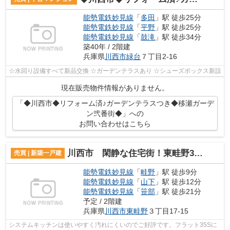
能勢電鉄妙見線
「
多田
」駅 徒歩25分
能勢電鉄妙見線
「
平野
」駅 徒歩25分
能勢電鉄妙見線
「
鼓滝
」駅 徒歩34分
築40年 / 2階建
兵庫県
川西市
緑台
７丁目2-16
☆水回り設備すべて新品交換 ☆ガーデンテラスあり ☆シューズボックス新設
現在販売物件情報がありません。
「◆川西市◆リフォーム済♪ガーデンテラスつき◆移瀬ガーデ
ン弐番街◆」への
お問い合わせはこちら
川西市 閑静な住宅街！東畦野3丁目 新築戸建て
売買 | 新築一戸建
能勢電鉄妙見線
「
畦野
」駅 徒歩9分
能勢電鉄妙見線
「
山下
」駅 徒歩12分
能勢電鉄妙見線
「
笹部
」駅 徒歩21分
予定 / 2階建
兵庫県
川西市
東畦野
３丁目17-15
システムキッチンは使いやすく汚れにくいのでご好評です。フラット35Sに