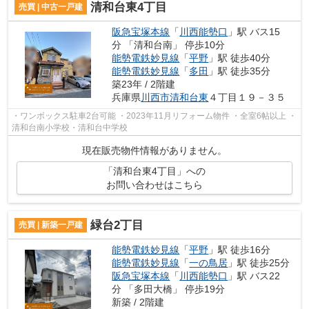
清和台東4丁目
売買 | 中古一戸建
阪急宝塚本線
「
川西能勢口
」駅 バス15
分 「清和台南」 停歩10分
能勢電鉄妙見線
「
平野
」駅 徒歩40分
能勢電鉄妙見線
「
多田
」駅 徒歩35分
築23年 / 2階建
兵庫県
川西市
清和台東
４丁目１９－３５
・ワンボックス駐車2台可能 ・2023年11月リフォーム物件 ・全室6帖以上 ・
清和台南小学校・清和台中学校
現在販売物件情報がありません。
「清和台東4丁目」への
お問い合わせはこちら
緑台2丁目
売買 | 新築一戸建
能勢電鉄妙見線
「
平野
」駅 徒歩16分
能勢電鉄妙見線
「
一の鳥居
」駅 徒歩25分
阪急宝塚本線
「
川西能勢口
」駅 バス22
分 「多田大橋」 停歩19分
新築 / 2階建