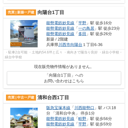
向陽台1丁目
売買 | 新築一戸建
能勢電鉄妙見線
「
平野
」駅 徒歩16分
能勢電鉄妙見線
「
一の鳥居
」駅 徒歩23分
能勢電鉄妙見線
「
多田
」駅 徒歩26分
新築 / 2階建
兵庫県
川西市
向陽台
１丁目6-36
・駐車2台可能 ・土地約54.6坪と広々 ・南向きで陽当り良好 ・緑台小学校・
緑台中学校
現在販売物件情報がありません。
「向陽台1丁目」への
お問い合わせはこちら
清和台西1丁目
売買 | 中古一戸建
阪急宝塚本線
「
川西能勢口
」駅 バス18
分 「清和台中央」 停歩1分
能勢電鉄妙見線
「
畦野
」駅 徒歩56分
能勢電鉄妙見線
「
平野
」駅 徒歩59分