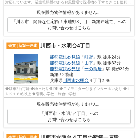
対応しています。浴室乾燥機のあるお風呂場で洗濯物を干すときにも便利で
す。スーパーが近くにあるので、買い物...
現在販売物件情報がありません。
「川西市 閑静な住宅街！東畦野3丁目 新築戸建て」への
お問い合わせはこちら
川西市・水明台4丁目
売買 | 新築一戸建
能勢電鉄妙見線
「
畦野
」駅 徒歩24分
能勢電鉄妙見線
「
山下
」駅 徒歩33分
能勢電鉄妙見線
「
一の鳥居
」駅 徒歩31分
新築 / 2階建
兵庫県
川西市
水明台
４丁目2-46
◆駐車2台可能 ◆ゆったり4LDK ◆ＴＶモニター付きインターホンあり ◆Ｌ
ＤＫ１８帖以上 ◆陽明小学校・緑台中学校
現在販売物件情報がありません。
「川西市・水明台4丁目」への
お問い合わせはこちら
川西市水明台４丁目の新築一戸建
売買 | 新築一戸建