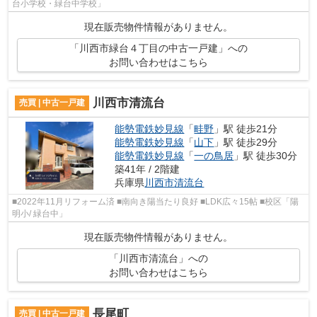
台小学校・緑台中学校」
現在販売物件情報がありません。
「川西市緑台４丁目の中古一戸建」への
お問い合わせはこちら
川西市清流台
売買 | 中古一戸建
能勢電鉄妙見線
「
畦野
」駅 徒歩21分
能勢電鉄妙見線
「
山下
」駅 徒歩29分
能勢電鉄妙見線
「
一の鳥居
」駅 徒歩30分
築41年 / 2階建
兵庫県
川西市
清流台
■2022年11月リフォーム済 ■南向き陽当たり良好 ■LDK広々15帖 ■校区「陽
明小/ 緑台中」
現在販売物件情報がありません。
「川西市清流台」への
お問い合わせはこちら
長尾町
売買 | 中古一戸建