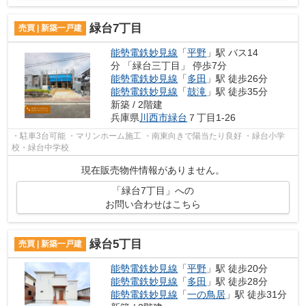
緑台7丁目
売買 | 新築一戸建
能勢電鉄妙見線
「
平野
」駅 バス14
分 「緑台三丁目」 停歩7分
能勢電鉄妙見線
「
多田
」駅 徒歩26分
能勢電鉄妙見線
「
鼓滝
」駅 徒歩35分
新築 / 2階建
兵庫県
川西市
緑台
７丁目1-26
・駐車3台可能 ・マリンホーム施工 ・南東向きで陽当たり良好 ・緑台小学
校・緑台中学校
現在販売物件情報がありません。
「緑台7丁目」への
お問い合わせはこちら
緑台5丁目
売買 | 新築一戸建
能勢電鉄妙見線
「
平野
」駅 徒歩20分
能勢電鉄妙見線
「
多田
」駅 徒歩28分
能勢電鉄妙見線
「
一の鳥居
」駅 徒歩31分