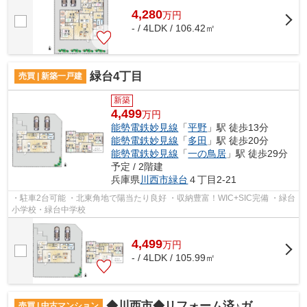
4,280
万
円
- / 4LDK / 106.42㎡
緑台4丁目
売買 | 新築一戸建
新築
4,499
万円
能勢電鉄妙見線
「
平野
」駅 徒歩13分
能勢電鉄妙見線
「
多田
」駅 徒歩20分
能勢電鉄妙見線
「
一の鳥居
」駅 徒歩29分
予定 / 2階建
兵庫県
川西市
緑台
４丁目2-21
・駐車2台可能 ・北東角地で陽当たり良好 ・収納豊富！WIC+SIC完備 ・緑台
小学校・緑台中学校
4,499
万
円
- / 4LDK / 105.99㎡
◆川西市◆リフォーム済♪ガーデンテラスつき◆移瀬ガーデン弐番街◆
売買 | 中古マンション