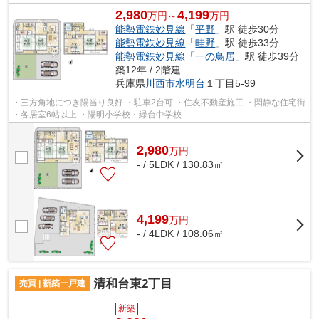
2,980
4,199
万円～
万円
能勢電鉄妙見線
「
平野
」駅 徒歩30分
能勢電鉄妙見線
「
畦野
」駅 徒歩33分
能勢電鉄妙見線
「
一の鳥居
」駅 徒歩39分
築12年 / 2階建
兵庫県
川西市
水明台
１丁目5-99
・三方角地につき陽当り良好 ・駐車2台可 ・住友不動産施工 ・閑静な住宅街
・各居室6帖以上 ・陽明小学校・緑台中学校
2,980
万
円
- / 5LDK / 130.83㎡
4,199
万
円
- / 4LDK / 108.06㎡
清和台東2丁目
売買 | 新築一戸建
新築