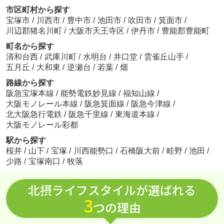
市区町村から探す
宝塚市
/
川西市
/
豊中市
/
池田市
/
吹田市
/
箕面市
/
川辺郡猪名川町
/
大阪市天王寺区
/
伊丹市
/
豊能郡豊能町
町名から探す
清和台西
/
武庫川町
/
水明台
/
井口堂
/
雲雀丘山手
/
五月丘
/
大和東
/
逆瀬台
/
若葉
/
畑
路線から探す
阪急宝塚本線
/
能勢電鉄妙見線
/
福知山線
/
大阪モノレール本線
/
阪急箕面線
/
阪急今津線
/
北大阪急行電鉄
/
阪急千里線
/
東海道本線
/
大阪モノレール彩都
駅から探す
桜井
/
山下
/
宝塚
/
川西能勢口
/
石橋阪大前
/
畦野
/
池田
/
少路
/
宝塚南口
/
牧落
北摂ライフスタイルが選ばれる
3
つの理由