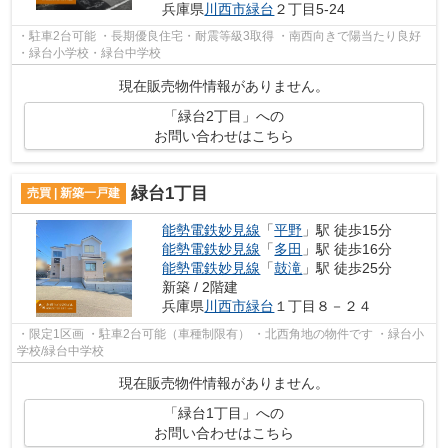
兵庫県
川西市
緑台
２丁目5-24
・駐車2台可能 ・長期優良住宅・耐震等級3取得 ・南西向きで陽当たり良好
・緑台小学校・緑台中学校
現在販売物件情報がありません。
「緑台2丁目」への
お問い合わせはこちら
緑台1丁目
売買 | 新築一戸建
能勢電鉄妙見線
「
平野
」駅 徒歩15分
能勢電鉄妙見線
「
多田
」駅 徒歩16分
能勢電鉄妙見線
「
鼓滝
」駅 徒歩25分
新築 / 2階建
兵庫県
川西市
緑台
１丁目８－２４
・限定1区画 ・駐車2台可能（車種制限有） ・北西角地の物件です ・緑台小
学校/緑台中学校
現在販売物件情報がありません。
「緑台1丁目」への
お問い合わせはこちら