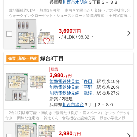
兵庫県
川西市
水明台
３丁目３－３８
・敷地面積約61坪 ・駐車3台可能 ・南向きで陽当たり良好 ・バス停徒歩5分
・ウォークインクローゼット・シューズクローク等収納豊富 ・全居室南向き
・浴室乾燥機等設備充実の新築一...
3,690
万
円
- / 4LDK / 98.32㎡
緑台3丁目
売買 | 新築一戸建
新築
3,980
万円
能勢電鉄妙見線
「
多田
」駅 徒歩18分
能勢電鉄妙見線
「
平野
」駅 徒歩20分
能勢電鉄妙見線
「
鼓滝
」駅 徒歩27分
新築 / 2階建
兵庫県
川西市
緑台
３丁目２－８０
・2台並列駐車可能 ・南向きで陽当たり良好 ・庭スペースにはウッドデッキ
付き ・閑静な住宅地 ・幹太くん・食洗機など設備充実 ・緑台小学校／緑台
中学校
3,980
万
円