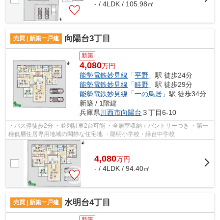
- / 4LDK / 105.98㎡
向陽台3丁目
売買 | 新築一戸建
新築
4,080
万円
能勢電鉄妙見線
「
平野
」駅 徒歩24分
能勢電鉄妙見線
「
畦野
」駅 徒歩29分
能勢電鉄妙見線
「
一の鳥居
」駅 徒歩34分
新築 / 1階建
兵庫県
川西市
向陽台
３丁目6-10
・バス停徒歩2分 ・並列駐車2台可能 ・全居室収納＋パントリーつき ・第一
種低層住居専用地域の閑静な住宅地 ・陽明小学校・緑台中学校
4,080
万
円
- / 4LDK / 94.40㎡
水明台4丁目
売買 | 新築一戸建
新築