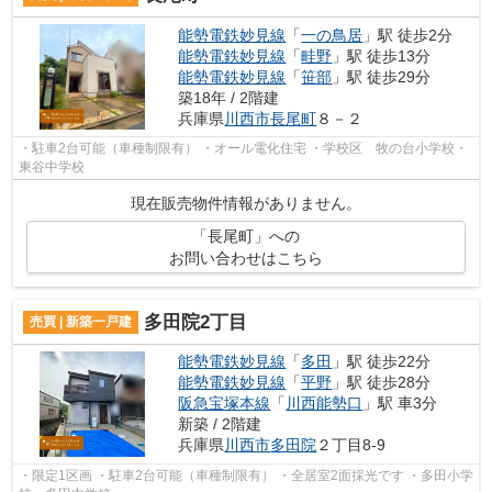
能勢電鉄妙見線
「
一の鳥居
」駅 徒歩2分
能勢電鉄妙見線
「
畦野
」駅 徒歩13分
能勢電鉄妙見線
「
笹部
」駅 徒歩29分
築18年 / 2階建
兵庫県
川西市
長尾町
８－２
・駐車2台可能（車種制限有） ・オール電化住宅 ・学校区 牧の台小学校・
東谷中学校
現在販売物件情報がありません。
「長尾町」への
お問い合わせはこちら
多田院2丁目
売買 | 新築一戸建
能勢電鉄妙見線
「
多田
」駅 徒歩22分
能勢電鉄妙見線
「
平野
」駅 徒歩28分
阪急宝塚本線
「
川西能勢口
」駅 車3分
新築 / 2階建
兵庫県
川西市
多田院
２丁目8-9
・限定1区画 ・駐車2台可能（車種制限有） ・全居室2面採光です ・多田小学