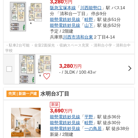
3,280
万円
阪急宝塚本線
「
川西能勢口
」駅 バス14
分 「清和台一丁目」 停歩9分
能勢電鉄妙見線
「
畦野
」駅 徒歩51分
能勢電鉄妙見線
「
山下
」駅 徒歩52分
予定 / 2階建
兵庫県
川西市
清和台東
２丁目4-14
・駐車2台可能 ・全室2面採光 ・収納スペース充実 ・清和台小学・清和台中
学校
3,280
万
円
- / 3LDK / 100.43㎡
水明台3丁目
売買 | 新築一戸建
新築
3,690
万円
能勢電鉄妙見線
「
平野
」駅 徒歩36分
能勢電鉄妙見線
「
畦野
」駅 徒歩30分
能勢電鉄妙見線
「
一の鳥居
」駅 徒歩38分
新築 / 2階建