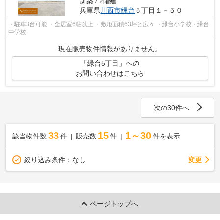
新築 / 2階建
兵庫県
川西市
緑台
５丁目１－５０
・駐車3台可能 ・全居室6帖以上 ・敷地面積63坪と広々 ・緑台小学校・緑台
中学校
現在販売物件情報がありません。
「緑台5丁目」への
お問い合わせはこちら
次の30件へ
33
15
1～30
該当物件数
件
販売数
件
件を表示
変更
絞り込み条件：
なし
ページトップへ