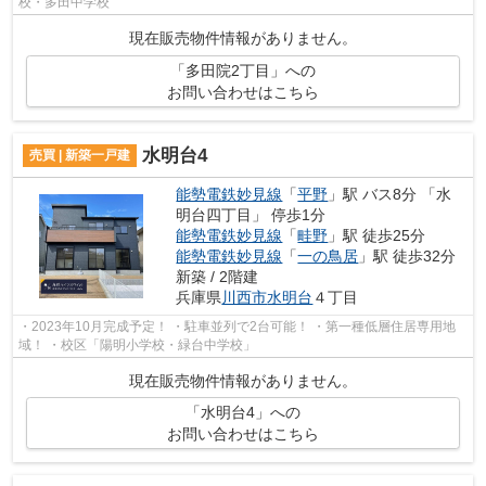
校・多田中学校
現在販売物件情報がありません。
「多田院2丁目」への
お問い合わせはこちら
水明台4
売買 | 新築一戸建
能勢電鉄妙見線
「
平野
」駅 バス8分 「水
明台四丁目」 停歩1分
能勢電鉄妙見線
「
畦野
」駅 徒歩25分
能勢電鉄妙見線
「
一の鳥居
」駅 徒歩32分
新築 / 2階建
兵庫県
川西市
水明台
４丁目
・2023年10月完成予定！ ・駐車並列で2台可能！ ・第一種低層住居専用地
域！ ・校区「陽明小学校・緑台中学校」
現在販売物件情報がありません。
「水明台4」への
お問い合わせはこちら