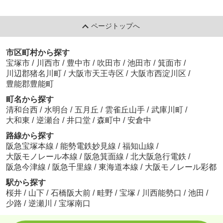
ページトップへ
市区町村から探す
宝塚市
/
川西市
/
豊中市
/
吹田市
/
池田市
/
箕面市
/
川辺郡猪名川町
/
大阪市天王寺区
/
大阪市西淀川区
/
豊能郡豊能町
町名から探す
清和台西
/
水明台
/
五月丘
/
雲雀丘山手
/
武庫川町
/
大和東
/
逆瀬台
/
井口堂
/
森町中
/
安倉中
路線から探す
阪急宝塚本線
/
能勢電鉄妙見線
/
福知山線
/
大阪モノレール本線
/
阪急箕面線
/
北大阪急行電鉄
/
阪急今津線
/
阪急千里線
/
東海道本線
/
大阪モノレール彩都
駅から探す
桜井
/
山下
/
石橋阪大前
/
畦野
/
宝塚
/
川西能勢口
/
池田
/
少路
/
逆瀬川
/
宝塚南口