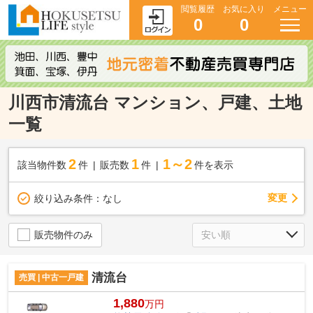
閲覧履歴
お気に入り
メニュー
0
0
川西市清流台 マンション、戸建、土地
一覧
2
1
1～2
該当物件数
件
販売数
件
件を表示
変更
絞り込み条件：
なし
販売物件のみ
清流台
売買 | 中古一戸建
1,880
万円