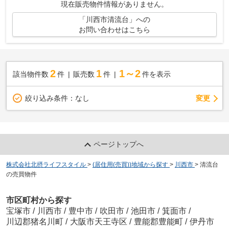
現在販売物件情報がありません。
「川西市清流台」への
お問い合わせはこちら
2
1
1～2
該当物件数
件
販売数
件
件を表示
変更
絞り込み条件：
なし
ページトップへ
株式会社北摂ライフスタイル
>
(居住用(売買))地域から探す
>
川西市
>
清流台
の売買物件
市区町村から探す
宝塚市
/
川西市
/
豊中市
/
吹田市
/
池田市
/
箕面市
/
川辺郡猪名川町
/
大阪市天王寺区
/
豊能郡豊能町
/
伊丹市