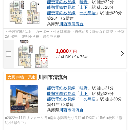
能勢電鉄妙見線
「
畦野
」駅 徒歩22分
能勢電鉄妙見線
「
山下
」駅 徒歩28分
能勢電鉄妙見線
「
一の鳥居
」駅 徒歩30分
築26年 / 2階建
兵庫県
川西市
清流台
・全居室6帖以上 ・カーポート付き駐車場 ・自然が多く静かな住環境 ・全室
2面採光 ・陽明小学校・緑台中学校
1,880
万
円
- / 4LDK / 94.76㎡
川西市清流台
売買 | 中古一戸建
能勢電鉄妙見線
「
畦野
」駅 徒歩21分
能勢電鉄妙見線
「
山下
」駅 徒歩29分
能勢電鉄妙見線
「
一の鳥居
」駅 徒歩30分
築41年 / 2階建
兵庫県
川西市
清流台
■2022年11月リフォーム済 ■南向き陽当たり良好 ■LDK広々15帖 ■校区「陽
明小/ 緑台中」