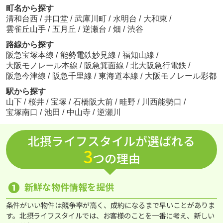
町名から探す
清和台西
/
井口堂
/
武庫川町
/
水明台
/
大和東
/
雲雀丘山手
/
五月丘
/
逆瀬台
/
畑
/
渋谷
路線から探す
阪急宝塚本線
/
能勢電鉄妙見線
/
福知山線
/
大阪モノレール本線
/
阪急箕面線
/
北大阪急行電鉄
/
阪急今津線
/
阪急千里線
/
東海道本線
/
大阪モノレール彩都
駅から探す
山下
/
桜井
/
宝塚
/
石橋阪大前
/
畦野
/
川西能勢口
/
宝塚南口
/
池田
/
中山寺
/
逆瀬川
北摂ライフスタイルが選ばれる
3
つの理由
❶
新鮮な物件情報を提供
条件がいい物件は競争率が高く、成約になるまで早いことがありま
す。北摂ライフスタイルでは、お客様のことを一番に考え、新しい