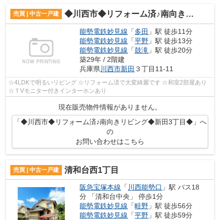
◆川西市◆リフォーム済♪南向きリビング◆新田3丁目◆
売買 | 中古一戸建
能勢電鉄妙見線
「
多田
」駅 徒歩11分
能勢電鉄妙見線
「
平野
」駅 徒歩13分
能勢電鉄妙見線
「
鼓滝
」駅 徒歩20分
築29年 / 2階建
兵庫県
川西市
新田
３丁目11-11
☆4LDKで明るいリビング ☆リフォーム済で大変綺麗です ☆和室2部屋あり
☆ＴVモニター付きインターホンあり
現在販売物件情報がありません。
「◆川西市◆リフォーム済♪南向きリビング◆新田3丁目◆」へ
の
お問い合わせはこちら
清和台西1丁目
売買 | 中古一戸建
阪急宝塚本線
「
川西能勢口
」駅 バス18
分 「清和台中央」 停歩1分
能勢電鉄妙見線
「
畦野
」駅 徒歩56分
能勢電鉄妙見線
「
平野
」駅 徒歩59分