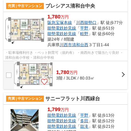
プレシアス清和台中央
売買 | 中古マンション
1,780
万円
阪急宝塚本線
「
川西能勢口
」駅 徒歩77分
能勢電鉄妙見線
「
平野
」駅 徒歩51分
能勢電鉄妙見線
「
畦野
」駅 徒歩60分
築24年 / 8階建
兵庫県
川西市
清和台西
３丁目1-44
・駐車場権利付き ・ペット飼育可（規約有） ・南西向きで陽当たり良好 ・
清和台南小学校・清和台中学校
1,780
万
円
3階 / 3LDK / 80.03㎡
サニーフラット川西緑台
売買 | 中古マンション
1,799
万円
能勢電鉄妙見線
「
平野
」駅 徒歩13分
能勢電鉄妙見線
「
多田
」駅 徒歩12分
能勢電鉄妙見線
「
鼓滝
」駅 徒歩21分