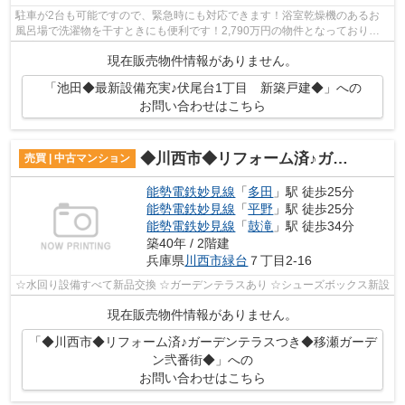
駐車が2台も可能ですので、緊急時にも対応できます！浴室乾燥機のあるお
風呂場で洗濯物を干すときにも便利です！2,790万円の物件となっており、
経済面でも魅力的です！こちらは清潔感...
現在販売物件情報がありません。
「池田◆最新設備充実♪伏尾台1丁目 新築戸建◆」への
お問い合わせはこちら
◆川西市◆リフォーム済♪ガーデンテラスつき◆移瀬ガーデン弐番街◆
売買 | 中古マンション
能勢電鉄妙見線
「
多田
」駅 徒歩25分
能勢電鉄妙見線
「
平野
」駅 徒歩25分
能勢電鉄妙見線
「
鼓滝
」駅 徒歩34分
築40年 / 2階建
兵庫県
川西市
緑台
７丁目2-16
☆水回り設備すべて新品交換 ☆ガーデンテラスあり ☆シューズボックス新設
現在販売物件情報がありません。
「◆川西市◆リフォーム済♪ガーデンテラスつき◆移瀬ガーデ
ン弐番街◆」への
お問い合わせはこちら