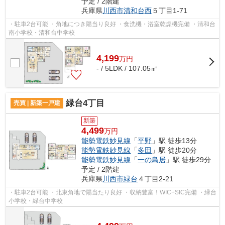
予定 / 2階建
兵庫県
川西市
清和台西
５丁目1-71
・駐車2台可能 ・角地につき陽当り良好 ・食洗機・浴室乾燥機完備 ・清和台
南小学校・清和台中学校
4,199
万
円
- / 5LDK / 107.05㎡
緑台4丁目
売買 | 新築一戸建
新築
4,499
万円
能勢電鉄妙見線
「
平野
」駅 徒歩13分
能勢電鉄妙見線
「
多田
」駅 徒歩20分
能勢電鉄妙見線
「
一の鳥居
」駅 徒歩29分
予定 / 2階建
兵庫県
川西市
緑台
４丁目2-21
・駐車2台可能 ・北東角地で陽当たり良好 ・収納豊富！WIC+SIC完備 ・緑台
小学校・緑台中学校