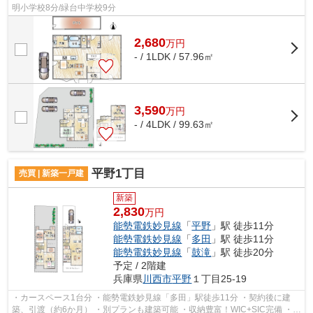
明小学校8分/緑台中学校9分
2,680
万
円
- / 1LDK / 57.96㎡
3,590
万
円
- / 4LDK / 99.63㎡
平野1丁目
売買 | 新築一戸建
新築
2,830
万円
能勢電鉄妙見線
「
平野
」駅 徒歩11分
能勢電鉄妙見線
「
多田
」駅 徒歩11分
能勢電鉄妙見線
「
鼓滝
」駅 徒歩20分
予定 / 2階建
兵庫県
川西市
平野
１丁目25-19
・カースペース1台分 ・能勢電鉄妙見線「多田」駅徒歩11分 ・契約後に建
築、引渡（約6か月） ・別プランも建築可能 ・収納豊富！WIC+SIC完備 ・多