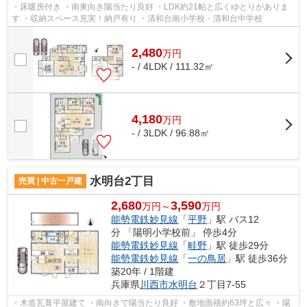
・床暖房付き ・南東向き陽当たり良好 ・LDK約21帖と広くゆとりがありま
す ・収納スペース充実！納戸有り ・清和台南小学校・清和台中学校
2,480
万
円
- / 4LDK / 111.32㎡
4,180
万
円
- / 3LDK / 96.88㎡
水明台2丁目
売買 | 中古一戸建
2,680
3,590
万円～
万円
能勢電鉄妙見線
「
平野
」駅 バス12
分 「陽明小学校前」 停歩4分
能勢電鉄妙見線
「
畦野
」駅 徒歩29分
能勢電鉄妙見線
「
一の鳥居
」駅 徒歩36分
築20年 / 1階建
兵庫県
川西市
水明台
２丁目7-55
・木造瓦葺平屋建て ・南向きで陽当たり良好 ・敷地面積約63坪と広々 ・陽