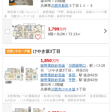
築30年 / 10階建
兵庫県
川西市
新田
３丁目１１－３
・角部屋で2面バルコニー ・能勢電鉄「平野」駅徒歩13分 ・収納スペース豊
富 ・宅配ボックスつき ・多田小学校・多田中学校
1,799
万
円
8階 / 3LDK / 72.13㎡
けやき坂3丁目
売買 | 中古一戸建
1,850
万円
能勢電鉄妙見線
「
川西能勢口
」駅 バス18
分 「けやき坂3丁目」 停歩2分
能勢電鉄妙見線
「
多田
」駅 徒歩62分
能勢電鉄妙見線
「
平野
」駅 徒歩62分
築31年 / 2階建
兵庫県
川西市
けやき坂
３丁目
・北西角地につき通風良好 ・駐車2台可能 ・敷地面積約63坪 ・全居室6帖以
上の広さ ・バス停徒歩2分 ・けやき坂小学校・清和台中学校