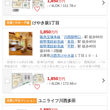
1,850
万
円
- / 4LDK / 111.78㎡
けやき坂1丁目
売買 | 中古一戸建
1,850
万円
阪急宝塚本線
「
川西能勢口
」駅 徒歩66分
能勢電鉄妙見線
「
多田
」駅 徒歩40分
能勢電鉄妙見線
「
平野
」駅 徒歩40分
築33年 / 2階建
兵庫県
川西市
けやき坂
１丁目１０－１
・防音ホール約23.5帖 ・駐車2台可能 ・南向きで陽当たり・通風良好 ・バス
停徒歩1分 ・2階リビングにつき人目も気になりません ・けやき坂小学校／
清和台中学校
1,850
万
円
- / 4LDK / 172.66㎡
ユニライフ川西多田
売買 | 中古マンション
1,880
万円