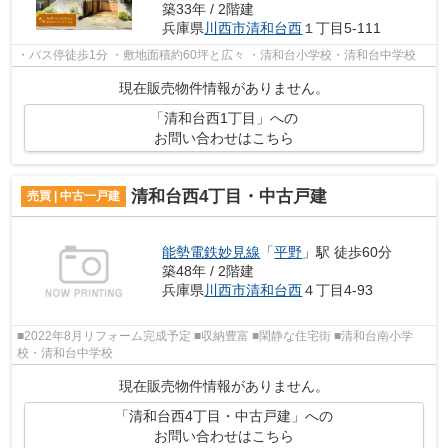
築33年 / 2階建
兵庫県
川西市
清和台西
１丁目5-111
・バス停徒歩1分 ・敷地面積約60坪と広々 ・清和台小学校・清和台中学校
現在販売物件情報がありません。
「清和台西1丁目」への
お問い合わせはこちら
清和台西4丁目・中古戸建
売買 | 中古一戸建
能勢電鉄妙見線
「
平野
」駅 徒歩60分
築48年 / 2階建
兵庫県
川西市
清和台西
４丁目4-93
■2022年8月リフォーム完成予定 ■収納豊富 ■閑静な住宅街 ■清和台南小学
校・清和台中学校
現在販売物件情報がありません。
「清和台西4丁目・中古戸建」への
お問い合わせはこちら