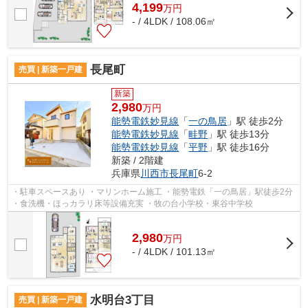
4,199
万
円
- / 4LDK / 108.06㎡
長尾町
売買 | 新築一戸建
新築
2,980
万円
能勢電鉄妙見線
「
一の鳥居
」駅 徒歩2分
能勢電鉄妙見線
「
畦野
」駅 徒歩13分
能勢電鉄妙見線
「
平野
」駅 徒歩16分
新築 / 2階建
兵庫県
川西市
長尾町
6-2
・駐車スペースあり ・マリンホーム施工 ・能勢電鉄「一の鳥居」駅徒歩2分
・食洗機・ほっカラリ床等設備充実 ・牧の台小学校・東谷中学校
2,980
万
円
- / 4LDK / 101.13㎡
水明台3丁目
売買 | 新築一戸建