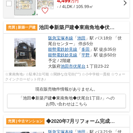
4,499
万
円
- / 4LDK / 105.99㎡
池田◆新築戸建◆東南角地◆伏尾台1丁目♪
売買 | 新築一戸建
阪急宝塚本線
「
池田
」駅 バス18分 「伏
尾台センター」 停歩5分
能勢電鉄妙見線
「
多田
」駅 徒歩35分
能勢電鉄妙見線
「
平野
」駅 徒歩50分
予定 / 2階建
大阪府
池田市
伏尾台
１丁目23-22
☆東南角地♪ ☆駐車2台可能 ☆閑静な住宅街(^^) ☆小中学校一貫校 ☆ウォー
クインクローゼット付き♪
現在販売物件情報がありません。
「池田◆新築戸建◆東南角地◆伏尾台1丁目♪」への
お問い合わせはこちら
◆2020年7月リフォーム完成予定◆専用庭付◆伏尾台A団地3号棟♪
売買 | 中古マンション
阪急宝塚本線
「
池田
」駅 バス21分 「伏