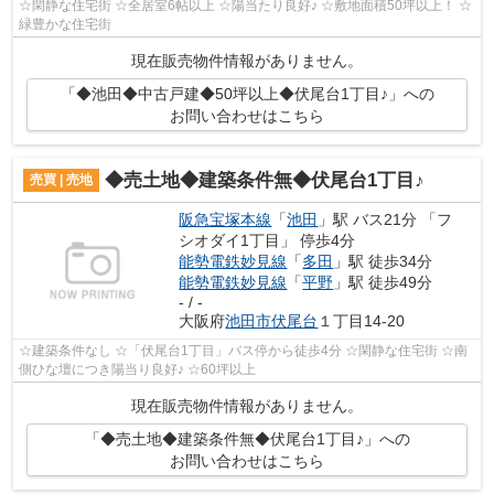
☆閑静な住宅街 ☆全居室6帖以上 ☆陽当たり良好♪ ☆敷地面積50坪以上！ ☆
緑豊かな住宅街
現在販売物件情報がありません。
「◆池田◆中古戸建◆50坪以上◆伏尾台1丁目♪」への
お問い合わせはこちら
◆売土地◆建築条件無◆伏尾台1丁目♪
売買 | 売地
阪急宝塚本線
「
池田
」駅 バス21分 「フ
シオダイ1丁目」 停歩4分
能勢電鉄妙見線
「
多田
」駅 徒歩34分
能勢電鉄妙見線
「
平野
」駅 徒歩49分
- / -
大阪府
池田市
伏尾台
１丁目14-20
☆建築条件なし ☆「伏尾台1丁目」バス停から徒歩4分 ☆閑静な住宅街 ☆南
側ひな壇につき陽当り良好♪ ☆60坪以上
現在販売物件情報がありません。
「◆売土地◆建築条件無◆伏尾台1丁目♪」への
お問い合わせはこちら