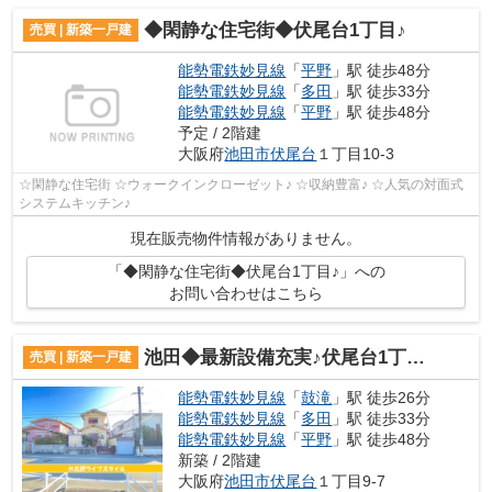
◆閑静な住宅街◆伏尾台1丁目♪
売買 | 新築一戸建
能勢電鉄妙見線
「
平野
」駅 徒歩48分
能勢電鉄妙見線
「
多田
」駅 徒歩33分
能勢電鉄妙見線
「
平野
」駅 徒歩48分
予定 / 2階建
大阪府
池田市
伏尾台
１丁目10-3
☆閑静な住宅街 ☆ウォークインクローゼット♪ ☆収納豊富♪ ☆人気の対面式
システムキッチン♪
現在販売物件情報がありません。
「◆閑静な住宅街◆伏尾台1丁目♪」への
お問い合わせはこちら
池田◆最新設備充実♪伏尾台1丁目 新築戸建◆
売買 | 新築一戸建
能勢電鉄妙見線
「
鼓滝
」駅 徒歩26分
能勢電鉄妙見線
「
多田
」駅 徒歩33分
能勢電鉄妙見線
「
平野
」駅 徒歩48分
新築 / 2階建
大阪府
池田市
伏尾台
１丁目9-7