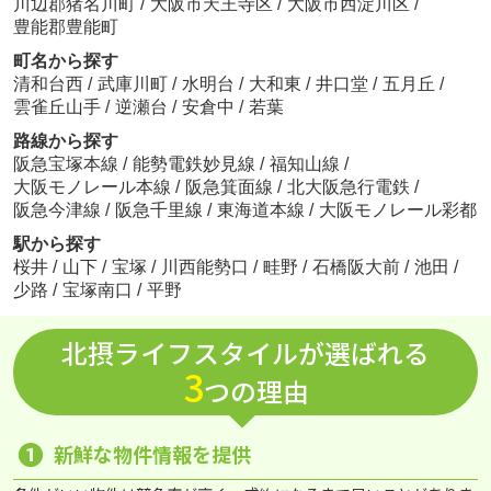
川辺郡猪名川町
/
大阪市天王寺区
/
大阪市西淀川区
/
豊能郡豊能町
町名から探す
清和台西
/
武庫川町
/
水明台
/
大和東
/
井口堂
/
五月丘
/
雲雀丘山手
/
逆瀬台
/
安倉中
/
若葉
路線から探す
阪急宝塚本線
/
能勢電鉄妙見線
/
福知山線
/
大阪モノレール本線
/
阪急箕面線
/
北大阪急行電鉄
/
阪急今津線
/
阪急千里線
/
東海道本線
/
大阪モノレール彩都
駅から探す
桜井
/
山下
/
宝塚
/
川西能勢口
/
畦野
/
石橋阪大前
/
池田
/
少路
/
宝塚南口
/
平野
北摂ライフスタイルが選ばれる
3
つの理由
❶
新鮮な物件情報を提供