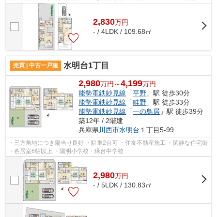
田東小学校・多田中学校
2,830
万
円
- / 4LDK / 109.68㎡
水明台1丁目
売買 | 中古一戸建
2,980
4,199
万円～
万円
能勢電鉄妙見線
「
平野
」駅 徒歩30分
能勢電鉄妙見線
「
畦野
」駅 徒歩33分
能勢電鉄妙見線
「
一の鳥居
」駅 徒歩39分
築12年 / 2階建
兵庫県
川西市
水明台
１丁目5-99
・三方角地につき陽当り良好 ・駐車2台可 ・住友不動産施工 ・閑静な住宅街
・各居室6帖以上 ・陽明小学校・緑台中学校
2,980
万
円
- / 5LDK / 130.83㎡