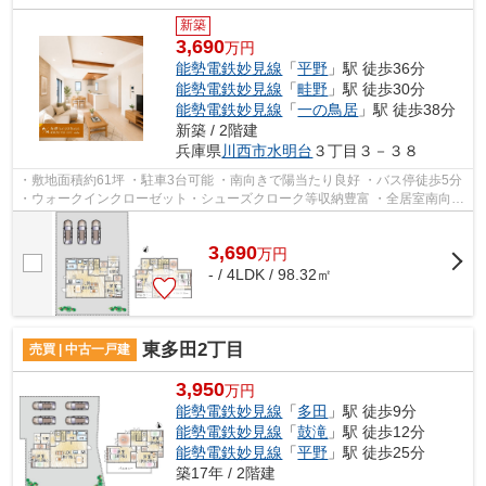
新築
3,690
万円
能勢電鉄妙見線
「
平野
」駅 徒歩36分
能勢電鉄妙見線
「
畦野
」駅 徒歩30分
能勢電鉄妙見線
「
一の鳥居
」駅 徒歩38分
新築 / 2階建
兵庫県
川西市
水明台
３丁目３－３８
・敷地面積約61坪 ・駐車3台可能 ・南向きで陽当たり良好 ・バス停徒歩5分
・ウォークインクローゼット・シューズクローク等収納豊富 ・全居室南向き
・浴室乾燥機等設備充実の新築一...
3,690
万
円
- / 4LDK / 98.32㎡
東多田2丁目
売買 | 中古一戸建
3,950
万円
能勢電鉄妙見線
「
多田
」駅 徒歩9分
能勢電鉄妙見線
「
鼓滝
」駅 徒歩12分
能勢電鉄妙見線
「
平野
」駅 徒歩25分
築17年 / 2階建