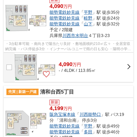
4,090
万円
能勢電鉄妙見線
「
平野
」駅 徒歩35分
能勢電鉄妙見線
「
畦野
」駅 徒歩24分
能勢電鉄妙見線
「
山下
」駅 徒歩32分
予定 / 2階建
兵庫県
川西市
水明台
４丁目3-23
・3台駐車可能 ・南向きで陽当たり良好 ・敷地面積約210㎡広々 ・全居室収
納完備 ・バス停徒歩3分 ・インナーバルコニーで雨の日も安心 ・陽明小学校
／緑台中学校
4,090
万
円
- / 4LDK / 113.85㎡
清和台西5丁目
売買 | 新築一戸建
新築
4,199
万円
阪急宝塚本線
「
川西能勢口
」駅 バス19
分 「清和台南」 停歩3分
能勢電鉄妙見線
「
平野
」駅 徒歩49分
能勢電鉄妙見線
「
多田
」駅 徒歩46分