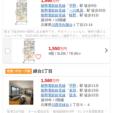
1,550
万円
能勢電鉄妙見線
「
平野
」駅 徒歩9分
能勢電鉄妙見線
「
一の鳥居
」駅 徒歩20分
能勢電鉄妙見線
「
畦野
」駅 徒歩31分
築28年 / 10階建
兵庫県
川西市
向陽台
１丁目13-14
駅まで徒歩9分の場所にある物件です。中古マンションなら、物件の購入も
スムーズです。0120-551-007から当社にご連絡下さい。当社は川西市エリア
の能勢電鉄妙見線平野近くで、様々な条...
1,550
万
円
4階 / 3LDK / 78.00㎡
緑台1丁目
売買 | 中古一戸建
1,580
万円
能勢電鉄妙見線
「
平野
」駅 徒歩11分
能勢電鉄妙見線
「
多田
」駅 徒歩13分
能勢電鉄妙見線
「
鼓滝
」駅 徒歩22分
築39年 / 2階建
兵庫県
川西市
緑台
１丁目９－４
・駐車2台可能 ・オール電化住宅 ・敷地面積69.9坪 ・5ＬＤＫ部屋数豊富 ・