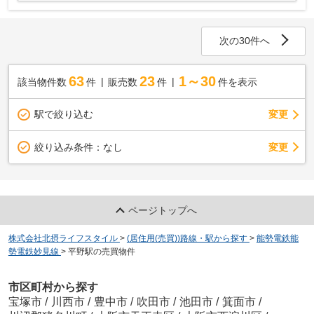
次の30件へ
63
23
1～30
該当物件数
件
販売数
件
件を表示
駅で絞り込む
変更
変更
絞り込み条件：
なし
ページトップへ
株式会社北摂ライフスタイル
>
(居住用(売買))路線・駅から探す
>
能勢電鉄能
勢電鉄妙見線
>
平野駅の売買物件
市区町村から探す
宝塚市
/
川西市
/
豊中市
/
吹田市
/
池田市
/
箕面市
/