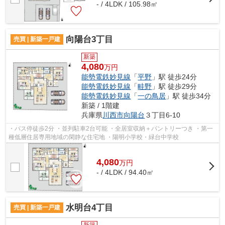
- / 4LDK / 105.98㎡
向陽台3丁目
売買 | 新築一戸建
新築
4,080
万円
能勢電鉄妙見線
「
平野
」駅 徒歩24分
能勢電鉄妙見線
「
畦野
」駅 徒歩29分
能勢電鉄妙見線
「
一の鳥居
」駅 徒歩34分
新築 / 1階建
兵庫県
川西市
向陽台
３丁目6-10
・バス停徒歩2分 ・並列駐車2台可能 ・全居室収納＋パントリーつき ・第一
種低層住居専用地域の閑静な住宅地 ・陽明小学校・緑台中学校
4,080
万
円
- / 4LDK / 94.40㎡
水明台4丁目
売買 | 新築一戸建
新築