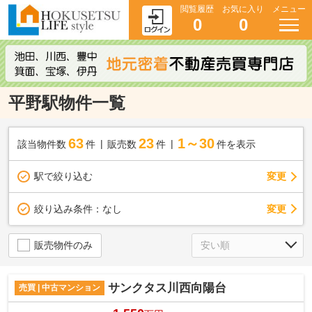
閲覧履歴
お気に入り
メニュー
0
0
平野駅物件一覧
63
23
1～30
該当物件数
件
販売数
件
件を表示
駅で絞り込む
変更
変更
絞り込み条件：
なし
販売物件のみ
サンクタス川西向陽台
売買 | 中古マンション