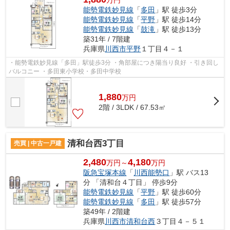
能勢電鉄妙見線
「
多田
」駅 徒歩3分
能勢電鉄妙見線
「
平野
」駅 徒歩14分
能勢電鉄妙見線
「
鼓滝
」駅 徒歩13分
築31年 / 7階建
兵庫県
川西市
平野
１丁目４－１
・能勢電鉄妙見線「多田」駅徒歩3分 ・角部屋につき陽当り良好 ・引き回し
バルコニー ・多田東小学校・多田中学校
1,880
万
円
2階 / 3LDK / 67.53㎡
清和台西3丁目
売買 | 中古一戸建
2,480
4,180
万円～
万円
阪急宝塚本線
「
川西能勢口
」駅 バス13
分 「清和台４丁目」 停歩9分
能勢電鉄妙見線
「
平野
」駅 徒歩60分
能勢電鉄妙見線
「
多田
」駅 徒歩57分
築49年 / 2階建
兵庫県
川西市
清和台西
３丁目４－５１