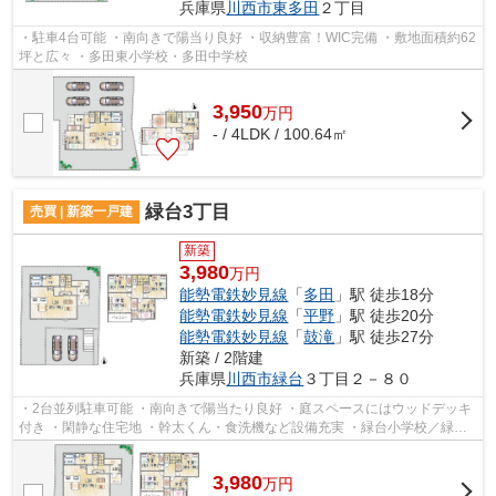
兵庫県
川西市
東多田
２丁目
・駐車4台可能 ・南向きで陽当り良好 ・収納豊富！WIC完備 ・敷地面積約62
坪と広々 ・多田東小学校・多田中学校
3,950
万
円
- / 4LDK / 100.64㎡
緑台3丁目
売買 | 新築一戸建
新築
3,980
万円
能勢電鉄妙見線
「
多田
」駅 徒歩18分
能勢電鉄妙見線
「
平野
」駅 徒歩20分
能勢電鉄妙見線
「
鼓滝
」駅 徒歩27分
新築 / 2階建
兵庫県
川西市
緑台
３丁目２－８０
・2台並列駐車可能 ・南向きで陽当たり良好 ・庭スペースにはウッドデッキ
付き ・閑静な住宅地 ・幹太くん・食洗機など設備充実 ・緑台小学校／緑台
中学校
3,980
万
円