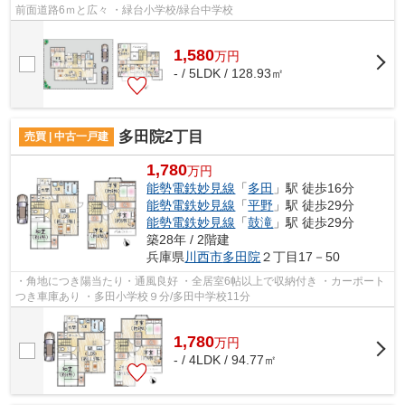
前面道路6ｍと広々 ・緑台小学校/緑台中学校
1,580
万
円
- / 5LDK / 128.93㎡
多田院2丁目
売買 | 中古一戸建
1,780
万円
能勢電鉄妙見線
「
多田
」駅 徒歩16分
能勢電鉄妙見線
「
平野
」駅 徒歩29分
能勢電鉄妙見線
「
鼓滝
」駅 徒歩29分
築28年 / 2階建
兵庫県
川西市
多田院
２丁目17－50
・角地につき陽当たり・通風良好 ・全居室6帖以上で収納付き ・カーポート
つき車庫あり ・多田小学校９分/多田中学校11分
1,780
万
円
- / 4LDK / 94.77㎡