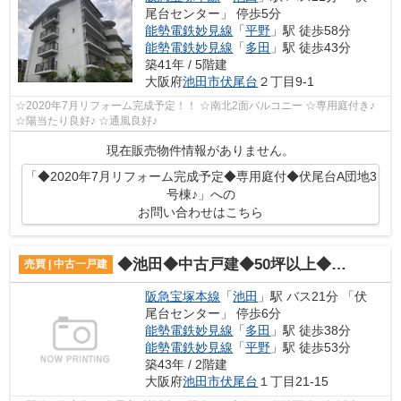
尾台センター」 停歩5分
能勢電鉄妙見線
「
平野
」駅 徒歩58分
能勢電鉄妙見線
「
多田
」駅 徒歩43分
築41年 / 5階建
大阪府
池田市
伏尾台
２丁目9-1
☆2020年7月リフォーム完成予定！！ ☆南北2面バルコニー ☆専用庭付き♪
☆陽当たり良好♪ ☆通風良好♪
現在販売物件情報がありません。
「◆2020年7月リフォーム完成予定◆専用庭付◆伏尾台A団地3
号棟♪」への
お問い合わせはこちら
◆池田◆中古戸建◆50坪以上◆伏尾台1丁目♪
売買 | 中古一戸建
阪急宝塚本線
「
池田
」駅 バス21分 「伏
尾台センター」 停歩6分
能勢電鉄妙見線
「
多田
」駅 徒歩38分
能勢電鉄妙見線
「
平野
」駅 徒歩53分
築43年 / 2階建
大阪府
池田市
伏尾台
１丁目21-15