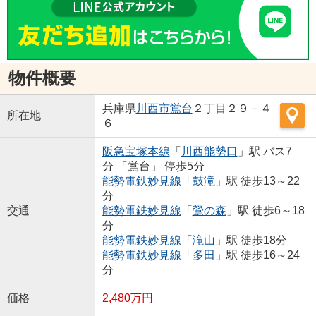
物件概要
兵庫県
川西市
鴬台
２丁目２９－４
所在地
６
阪急宝塚本線
「
川西能勢口
」駅 バス7
分 「鴬台」 停歩5分
能勢電鉄妙見線
「
鼓滝
」駅 徒歩13～22
分
交通
能勢電鉄妙見線
「
鶯の森
」駅 徒歩6～18
分
能勢電鉄妙見線
「
滝山
」駅 徒歩18分
能勢電鉄妙見線
「
多田
」駅 徒歩16～24
分
価格
2,480万円