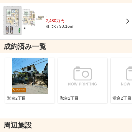
-
2,480万円
93.16㎡
4LDK
成約済み一覧
鴬台2丁目
鴬台2丁目
鴬台2丁目
周辺施設