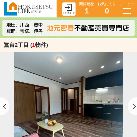
閲覧履歴
お気に入り
メニュー
1
0
鴬台2丁目 (
1
物件)