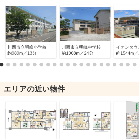
川西市立明峰小学校
川西市立明峰中学校
イオンタウ
約989m／13分
約1908m／24分
約1544m／
エリアの近い物件