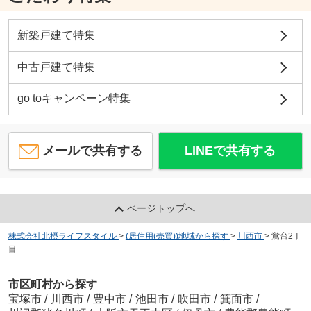
新築戸建て特集
中古戸建て特集
go toキャンペーン特集
メールで共有する
LINEで共有する
ページトップへ
株式会社北摂ライフスタイル
>
(居住用(売買))地域から探す
>
川西市
>
鴬台2丁
目
市区町村から探す
宝塚市
/
川西市
/
豊中市
/
池田市
/
吹田市
/
箕面市
/