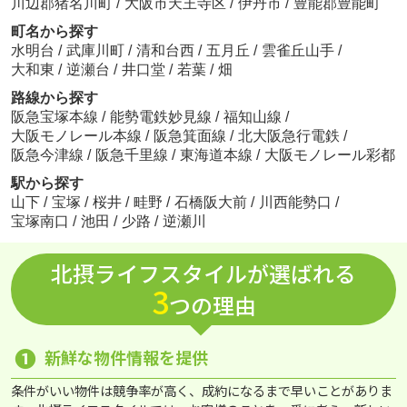
川辺郡猪名川町
/
大阪市天王寺区
/
伊丹市
/
豊能郡豊能町
町名から探す
水明台
/
武庫川町
/
清和台西
/
五月丘
/
雲雀丘山手
/
大和東
/
逆瀬台
/
井口堂
/
若葉
/
畑
路線から探す
阪急宝塚本線
/
能勢電鉄妙見線
/
福知山線
/
大阪モノレール本線
/
阪急箕面線
/
北大阪急行電鉄
/
阪急今津線
/
阪急千里線
/
東海道本線
/
大阪モノレール彩都
駅から探す
山下
/
宝塚
/
桜井
/
畦野
/
石橋阪大前
/
川西能勢口
/
宝塚南口
/
池田
/
少路
/
逆瀬川
北摂ライフスタイルが選ばれる
3
つの理由
❶
新鮮な物件情報を提供
条件がいい物件は競争率が高く、成約になるまで早いことがありま