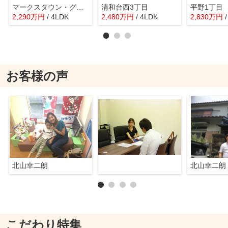
マークスタウン・グランフィーネ川西
清和台西3丁目
平野1丁目
2,290
万
円
/ 4LDK
2,480
万
円
/ 4LDK
2,830
万
円
お客様の声
北山幸二朗
北山幸二朗
こだわり特集