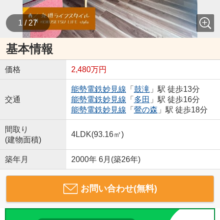
1 / 27
基本情報
価格
2,480万円
能勢電鉄妙見線
「
鼓滝
」駅 徒歩13分
交通
能勢電鉄妙見線
「
多田
」駅 徒歩16分
能勢電鉄妙見線
「
鶯の森
」駅 徒歩18分
間取り
4LDK(93.16㎡)
(建物面積)
築年月
2000年 6月(築26年)
お問い合わせ(無料)