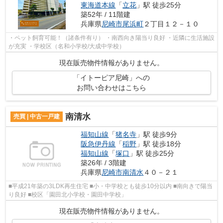
東海道本線
「
立花
」駅 徒歩25分
築52年 / 11階建
兵庫県
尼崎市
尾浜町
２丁目１２－１０
・ペット飼育可能！（諸条件有り） ・南西向き陽当り良好 ・近隣に生活施設
が充実 ・学校区（名和小学校/大成中学校）
現在販売物件情報がありません。
「イトーピア尼崎」への
お問い合わせはこちら
南清水
売買 | 中古一戸建
福知山線
「
猪名寺
」駅 徒歩9分
阪急伊丹線
「
稲野
」駅 徒歩18分
福知山線
「
塚口
」駅 徒歩25分
築26年 / 3階建
兵庫県
尼崎市
南清水
４０－２１
■平成21年築の3LDK再生住宅 ■小・中学校とも徒歩10分以内 ■南向きで陽当
り良好 ■校区「園田北小学校・園田中学校」
現在販売物件情報がありません。