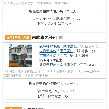
広くゆとりがあります ・武庫小学校・武庫中学校
現在販売物件情報がありません。
「ローレルハイツ武庫之荘」への
お問い合わせはこちら
南武庫之荘9丁目
売買 | 中古一戸建
阪急神戸本線
「
武庫之荘
」駅 徒歩20分
東海道本線
「
甲子園口
」駅 徒歩17分
東海道本線
「
立花
」駅 徒歩28分
築32年 / 3階建
兵庫県
尼崎市
南武庫之荘
９丁目18-37
・駐車2台可能（車種による） ・南向きで陽当り良好 ・リフォーム履歴有 ・
武庫南小学校・南武庫之荘中学校
現在販売物件情報がありません。
「南武庫之荘9丁目」への
お問い合わせはこちら