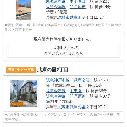
東海道本線
「
甲子園口
」駅 徒歩28分
阪急今津線
「
門戸厄神
」駅 徒歩44分
予定 / 2階建
兵庫県
尼崎市
武庫町
３丁目11-27
■限定2区画！ ■駐車2台可能 ■各居室に収納があり収納豊富 ■校区「武庫南小
学校・武庫中学校」
現在販売物件情報がありません。
「武庫町3」への
お問い合わせはこちら
武庫の里2丁目
売買 | 中古一戸建
阪急神戸本線
「
武庫之荘
」駅 バス15
分 「武庫の里二丁目」 停歩1分
阪急今津線
「
甲東園
」駅 徒歩36分
阪急今津線
「
門戸厄神
」駅 徒歩37分
築21年 / 2階建
兵庫県
尼崎市
武庫の里
２丁目27-21
■北東角地 ■駐車場あり（サイズにより2台可） ■校区「武庫の里小学校・常
陽中学校」