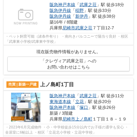
阪急神戸本線
「
武庫之荘
」駅 徒歩18分
阪急伊丹線
「
稲野
」駅 徒歩33分
阪急伊丹線
「
新伊丹
」駅 徒歩38分
築16年 / 8階建
兵庫県
尼崎市
武庫之荘
７丁目12-7
・ペット飼育可能（諸条件有り） ・南向きバルコニーで陽当り良好 ・校区
「武庫東小学校/武庫東中学校」
現在販売物件情報がありません。
「クレヴィア武庫之荘」への
お問い合わせはこちら
上ノ島町1丁目
売買 | 新築一戸建
阪急神戸本線
「
武庫之荘
」駅 徒歩11分
東海道本線
「
立花
」駅 徒歩20分
阪急神戸本線
「
塚口
」駅 徒歩26分
新築 / 3階建
兵庫県
尼崎市
上ノ島町
１丁目１８－１９
・2023年6月完成物件 ・小・中学校徒歩15分以内でお子様の通学も安心 ・
全居室に6帖以上 ・校区「立花北小学校・立花中学校」