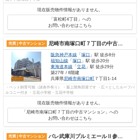
現在販売物件情報がありません。
「富松町4丁目」への
お問い合わせはこちら
尼崎市南塚口町７丁目の中古マンション
売買 | 中古マンション
阪急神戸本線
「
塚口
」駅 徒歩8分
福知山線
「
塚口
」駅 徒歩20分
東海道本線
「
立花
」駅 徒歩29分
築27年 / 8階建
兵庫県
尼崎市
南塚口町
７丁目1-14
・ペット飼育可能（諸条件有り） ・最上階角部屋です ・広々としたルーフバ
ルコニー付き ・立花小学校・立花中学校
現在販売物件情報がありません。
「尼崎市南塚口町７丁目の中古マンション」への
お問い合わせはこちら
パレ武庫川プルミエールⅡ参号棟
売買 | 中古マンション