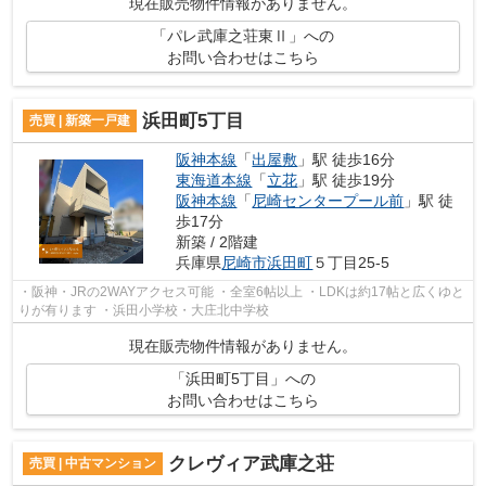
現在販売物件情報がありません。
「パレ武庫之荘東Ⅱ」への
お問い合わせはこちら
浜田町5丁目
売買 | 新築一戸建
阪神本線
「
出屋敷
」駅 徒歩16分
東海道本線
「
立花
」駅 徒歩19分
阪神本線
「
尼崎センタープール前
」駅 徒
歩17分
新築 / 2階建
兵庫県
尼崎市
浜田町
５丁目25-5
・阪神・JRの2WAYアクセス可能 ・全室6帖以上 ・LDKは約17帖と広くゆと
りが有ります ・浜田小学校・大庄北中学校
現在販売物件情報がありません。
「浜田町5丁目」への
お問い合わせはこちら
クレヴィア武庫之荘
売買 | 中古マンション