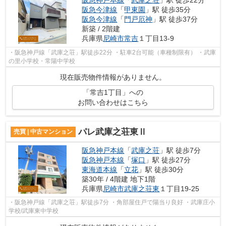
阪急今津線
「
甲東園
」駅 徒歩35分
阪急今津線
「
門戸厄神
」駅 徒歩37分
新築 / 2階建
兵庫県
尼崎市
常吉
１丁目13-9
・阪急神戸線「武庫之荘」駅徒歩22分 ・駐車2台可能（車種制限有） ・武庫
の里小学校・常陽中学校
現在販売物件情報がありません。
「常吉1丁目」への
お問い合わせはこちら
パレ武庫之荘東Ⅱ
売買 | 中古マンション
阪急神戸本線
「
武庫之荘
」駅 徒歩7分
阪急神戸本線
「
塚口
」駅 徒歩27分
東海道本線
「
立花
」駅 徒歩30分
築30年 / 4階建 地下1階
兵庫県
尼崎市
武庫之荘東
１丁目19-25
・阪急神戸線「武庫之荘」駅徒歩7分 ・角部屋住戸で陽当り良好 ・武庫庄小
学校/武庫東中学校