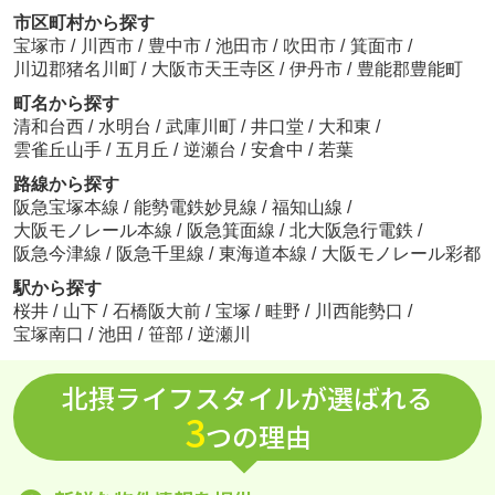
市区町村から探す
宝塚市
/
川西市
/
豊中市
/
池田市
/
吹田市
/
箕面市
/
川辺郡猪名川町
/
大阪市天王寺区
/
伊丹市
/
豊能郡豊能町
町名から探す
清和台西
/
水明台
/
武庫川町
/
井口堂
/
大和東
/
雲雀丘山手
/
五月丘
/
逆瀬台
/
安倉中
/
若葉
路線から探す
阪急宝塚本線
/
能勢電鉄妙見線
/
福知山線
/
大阪モノレール本線
/
阪急箕面線
/
北大阪急行電鉄
/
阪急今津線
/
阪急千里線
/
東海道本線
/
大阪モノレール彩都
駅から探す
桜井
/
山下
/
石橋阪大前
/
宝塚
/
畦野
/
川西能勢口
/
宝塚南口
/
池田
/
笹部
/
逆瀬川
北摂ライフスタイルが選ばれる
3
つの理由