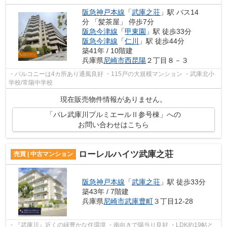
阪急神戸本線
「
武庫之荘
」駅 バス14
分 「髪茶屋」 停歩7分
阪急今津線
「
甲東園
」駅 徒歩33分
阪急今津線
「
仁川
」駅 徒歩44分
築41年 / 10階建
兵庫県
尼崎市
西昆陽
２丁目８－３
・バルコニーは4カ所あり通風良好 ・115戸の大規模マンション ・武庫北小
学校/常陽中学校
現在販売物件情報がありません。
「パレ武庫川プルミエールⅡ参号棟」への
お問い合わせはこちら
ローレルハイツ武庫之荘
売買 | 中古マンション
阪急神戸本線
「
武庫之荘
」駅 徒歩33分
築43年 / 7階建
兵庫県
尼崎市
武庫豊町
３丁目12-28
・『武庫川』近くの緑豊かな住環境 ・南向きで陽当り良好 ・LDK約19帖と