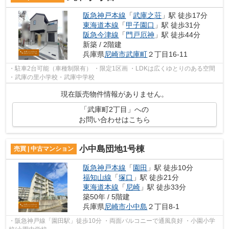
阪急神戸本線
「
武庫之荘
」駅 徒歩17分
東海道本線
「
甲子園口
」駅 徒歩31分
阪急今津線
「
門戸厄神
」駅 徒歩44分
新築 / 2階建
兵庫県
尼崎市
武庫町
２丁目16-11
・駐車2台可能（車種制限有） ・限定1区画 ・LDKは広くゆとりのある空間
・武庫の里小学校・武庫中学校
現在販売物件情報がありません。
「武庫町2丁目」への
お問い合わせはこちら
小中島団地1号棟
売買 | 中古マンション
阪急神戸本線
「
園田
」駅 徒歩10分
福知山線
「
塚口
」駅 徒歩21分
東海道本線
「
尼崎
」駅 徒歩33分
築50年 / 5階建
兵庫県
尼崎市
小中島
２丁目8-1
・阪急神戸線「園田駅」徒歩10分 ・両面バルコニーで通風良好 ・小園小学