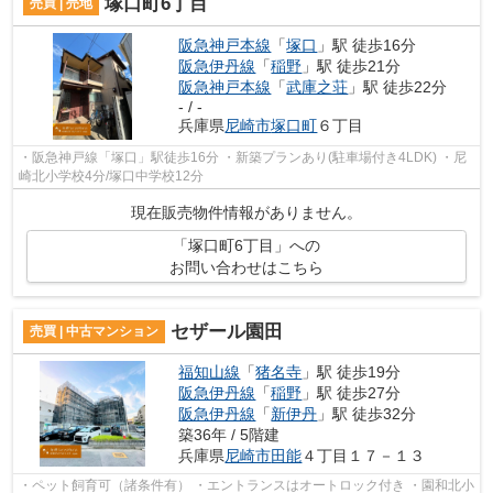
塚口町6丁目
売買 | 売地
阪急神戸本線
「
塚口
」駅 徒歩16分
阪急伊丹線
「
稲野
」駅 徒歩21分
阪急神戸本線
「
武庫之荘
」駅 徒歩22分
- / -
兵庫県
尼崎市
塚口町
６丁目
・阪急神戸線「塚口」駅徒歩16分 ・新築プランあり(駐車場付き4LDK) ・尼
崎北小学校4分/塚口中学校12分
現在販売物件情報がありません。
「塚口町6丁目」への
お問い合わせはこちら
セザール園田
売買 | 中古マンション
福知山線
「
猪名寺
」駅 徒歩19分
阪急伊丹線
「
稲野
」駅 徒歩27分
阪急伊丹線
「
新伊丹
」駅 徒歩32分
築36年 / 5階建
兵庫県
尼崎市
田能
４丁目１７－１３
・ペット飼育可（諸条件有） ・エントランスはオートロック付き ・園和北小