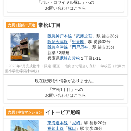
「パレ・ロワイヤル塚口」への
お問い合わせはこちら
常松1丁目
売買 | 新築一戸建
阪急神戸本線
「
武庫之荘
」駅 徒歩28分
阪急今津線
「
甲東園
」駅 徒歩32分
阪急今津線
「
門戸厄神
」駅 徒歩33分
新築 / 3階建
兵庫県
尼崎市
常松
１丁目1-11
・2023年2月完成物件 ・限定1区画 ・南向きで陽当り良好 ・学校区（武庫の
里小学校/常陽中学校）
現在販売物件情報がありません。
「常松1丁目」への
お問い合わせはこちら
イトーピア尼崎
売買 | 中古マンション
東海道本線
「
尼崎
」駅 徒歩20分
福知山線
「
塚口
」駅 徒歩28分