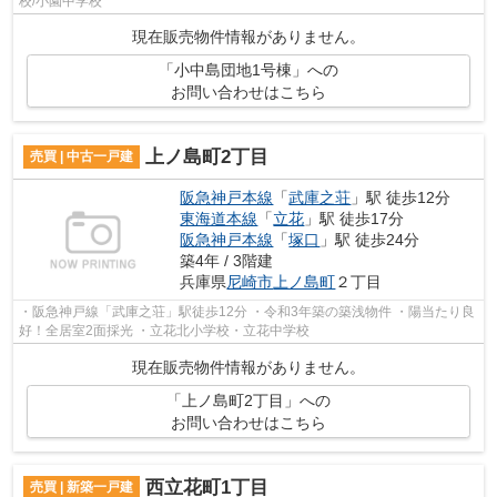
校/小園中学校
現在販売物件情報がありません。
「小中島団地1号棟」への
お問い合わせはこちら
上ノ島町2丁目
売買 | 中古一戸建
阪急神戸本線
「
武庫之荘
」駅 徒歩12分
東海道本線
「
立花
」駅 徒歩17分
阪急神戸本線
「
塚口
」駅 徒歩24分
築4年 / 3階建
兵庫県
尼崎市
上ノ島町
２丁目
・阪急神戸線「武庫之荘」駅徒歩12分 ・令和3年築の築浅物件 ・陽当たり良
好！全居室2面採光 ・立花北小学校・立花中学校
現在販売物件情報がありません。
「上ノ島町2丁目」への
お問い合わせはこちら
西立花町1丁目
売買 | 新築一戸建