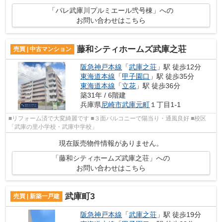
「パレ武庫川プルミエール弐号棟」への
お問い合わせはこちら
藤和シティホームズ武庫之荘
売買 | 中古マンション
阪急神戸本線
「
武庫之荘
」駅 徒歩12分
東海道本線
「
甲子園口
」駅 徒歩35分
東海道本線
「
立花
」駅 徒歩36分
築31年 / 6階建
兵庫県
尼崎市
武庫元町
１丁目1-1
■リフォーム済で大変綺麗です ■３面バルコニーで陽当り・通風良好 ■校区
「武庫の里小学校・武庫中学校」
現在販売物件情報がありません。
「藤和シティホームズ武庫之荘」への
お問い合わせはこちら
武庫町3
売買 | 新築一戸建
阪急神戸本線
「
武庫之荘
」駅 徒歩19分