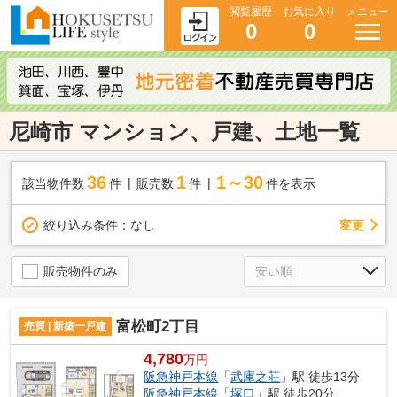
閲覧履歴
お気に入り
メニュー
0
0
尼崎市 マンション、戸建、土地一覧
36
1
1～30
該当物件数
件
販売数
件
件を表示
変更
絞り込み条件：
なし
販売物件のみ
富松町2丁目
売買 | 新築一戸建
4,780
万円
阪急神戸本線
「
武庫之荘
」駅 徒歩13分
阪急神戸本線
「
塚口
」駅 徒歩20分