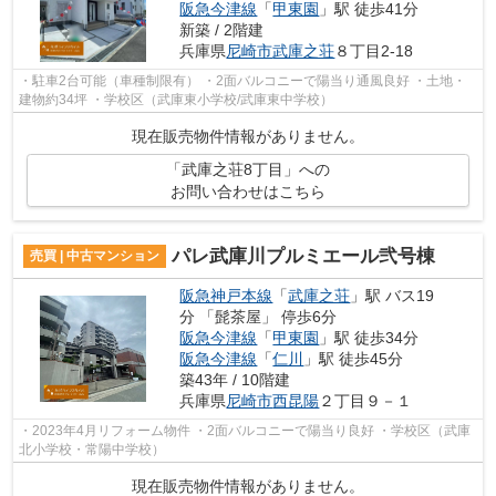
阪急今津線
「
甲東園
」駅 徒歩41分
新築 / 2階建
兵庫県
尼崎市
武庫之荘
８丁目2-18
・駐車2台可能（車種制限有） ・2面バルコニーで陽当り通風良好 ・土地・
建物約34坪 ・学校区（武庫東小学校/武庫東中学校）
現在販売物件情報がありません。
「武庫之荘8丁目」への
お問い合わせはこちら
パレ武庫川プルミエール弐号棟
売買 | 中古マンション
阪急神戸本線
「
武庫之荘
」駅 バス19
分 「髭茶屋」 停歩6分
阪急今津線
「
甲東園
」駅 徒歩34分
阪急今津線
「
仁川
」駅 徒歩45分
築43年 / 10階建
兵庫県
尼崎市
西昆陽
２丁目９－１
・2023年4月リフォーム物件 ・2面バルコニーで陽当り良好 ・学校区（武庫
北小学校・常陽中学校）
現在販売物件情報がありません。