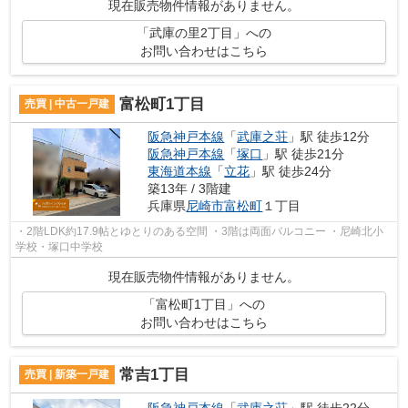
現在販売物件情報がありません。
「武庫の里2丁目」への
お問い合わせはこちら
富松町1丁目
売買 | 中古一戸建
阪急神戸本線
「
武庫之荘
」駅 徒歩12分
阪急神戸本線
「
塚口
」駅 徒歩21分
東海道本線
「
立花
」駅 徒歩24分
築13年 / 3階建
兵庫県
尼崎市
富松町
１丁目
・2階LDK約17.9帖とゆとりのある空間 ・3階は両面バルコニー ・尼崎北小
学校・塚口中学校
現在販売物件情報がありません。
「富松町1丁目」への
お問い合わせはこちら
常吉1丁目
売買 | 新築一戸建
阪急神戸本線
「
武庫之荘
」駅 徒歩22分