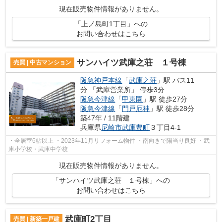
現在販売物件情報がありません。
「上ノ島町1丁目」への
お問い合わせはこちら
サンハイツ武庫之荘 １号棟
売買 | 中古マンション
阪急神戸本線
「
武庫之荘
」駅 バス11
分 「武庫営業所」 停歩3分
阪急今津線
「
甲東園
」駅 徒歩27分
阪急今津線
「
門戸厄神
」駅 徒歩28分
築47年 / 11階建
兵庫県
尼崎市
武庫豊町
３丁目4-1
・全居室6帖以上 ・2023年11月リフォーム物件 ・南向きで陽当り良好 ・武
庫小学校・武庫中学校
現在販売物件情報がありません。
「サンハイツ武庫之荘 １号棟」への
お問い合わせはこちら
武庫町2丁目
売買 | 新築一戸建