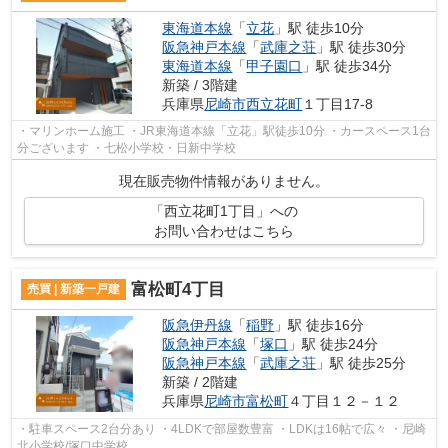
東海道本線
「
立花
」駅 徒歩10分
阪急神戸本線
「
武庫之荘
」駅 徒歩30分
東海道本線
「
甲子園口
」駅 徒歩34分
新築 / 3階建
兵庫県
尼崎市
西立花町
１丁目17-8
・マリンホーム施工 ・JR東海道本線「立花」駅徒歩10分 ・カースペース1台
分ございます ・七松小学校・日新中学校
現在販売物件情報がありません。
「西立花町1丁目」への
お問い合わせはこちら
富松町4丁目
売買 | 新築一戸建
阪急伊丹線
「
稲野
」駅 徒歩16分
阪急神戸本線
「
塚口
」駅 徒歩24分
阪急神戸本線
「
武庫之荘
」駅 徒歩25分
新築 / 2階建
兵庫県
尼崎市
富松町
４丁目１２－１２
・駐車スペース2台分あり ・4LDKで部屋数豊富 ・LDKは16帖で広々 ・尼崎
北小学校/塚口中学校