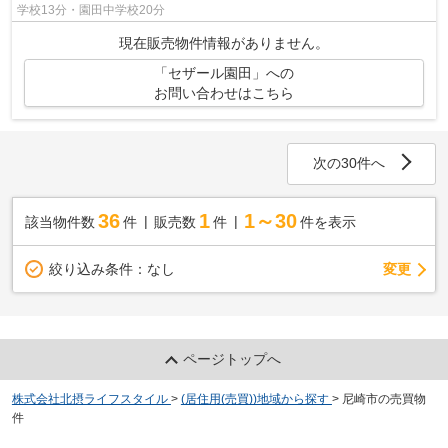
学校13分・園田中学校20分
現在販売物件情報がありません。
「セザール園田」への
お問い合わせはこちら
次の30件へ
36
1
1～30
該当物件数
件
販売数
件
件を表示
変更
絞り込み条件：
なし
ページトップへ
株式会社北摂ライフスタイル
>
(居住用(売買))地域から探す
>
尼崎市の売買物
件