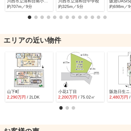
川西市立清和台南小学校
川西市立清和台中学校
約707m／9分
約325m／5分
約698m／
エリアの近い物件
山下町
小花1丁目
2,290
万
円
/ 2LDK
2,200
万
円
/ 75.02㎡
2,480
万
円