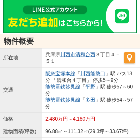
物件概要
兵庫県
川西市
清和台西
３丁目４－
所在地
５１
阪急宝塚本線
「
川西能勢口
」駅 バス13
分 「清和台４丁目」 停歩5～9分
能勢電鉄妙見線
「
平野
」駅 徒歩57～60
交通
分
能勢電鉄妙見線
「
多田
」駅 徒歩54～57
分
価格
2,480万円～4,180万円
建物面積(坪数)
96.88㎡～111.32㎡(29.3坪～33.67坪)