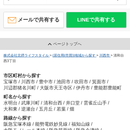
メールで共有する
LINEで共有する
ページトップへ
株式会社北摂ライフスタイル
>
(居住用(売買))地域から探す
>
川西市
>
清和台
西3丁目
市区町村から探す
宝塚市
/
川西市
/
豊中市
/
池田市
/
吹田市
/
箕面市
/
川辺郡猪名川町
/
大阪市天王寺区
/
伊丹市
/
豊能郡豊能町
町名から探す
水明台
/
武庫川町
/
清和台西
/
井口堂
/
雲雀丘山手
/
大和東
/
逆瀬台
/
五月丘
/
若葉
/
畑
路線から探す
阪急宝塚本線
/
能勢電鉄妙見線
/
福知山線
/