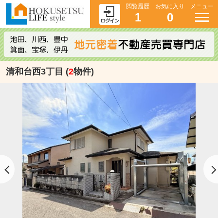
閲覧履歴
お気に入り
メニュー
1
0
清和台西3丁目 (
2
物件)