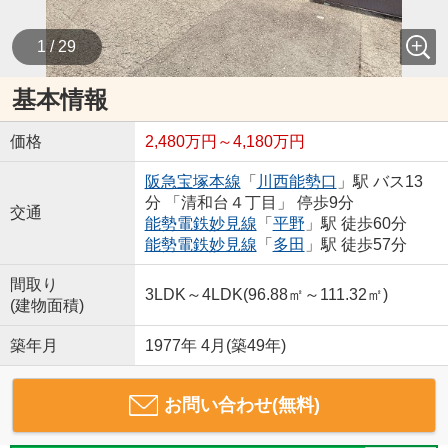
1 / 29
基本情報
価格
2,480万円～4,180万円
阪急宝塚本線
「
川西能勢口
」駅 バス13
分 「清和台４丁目」 停歩9分
交通
能勢電鉄妙見線
「
平野
」駅 徒歩60分
能勢電鉄妙見線
「
多田
」駅 徒歩57分
間取り
3LDK～4LDK(96.88㎡～111.32㎡)
(建物面積)
築年月
1977年 4月(築49年)
お問い合わせ(無料)