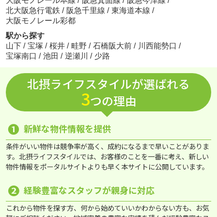
大阪モノレール本線
/
阪急箕面線
/
阪急今津線
/
北大阪急行電鉄
/
阪急千里線
/
東海道本線
/
大阪モノレール彩都
駅から探す
山下
/
宝塚
/
桜井
/
畦野
/
石橋阪大前
/
川西能勢口
/
宝塚南口
/
池田
/
逆瀬川
/
少路
北摂ライフスタイルが選ばれる
3
つの理由
❶
新鮮な物件情報を提供
条件がいい物件は競争率が高く、成約になるまで早いことがありま
す。北摂ライフスタイルでは、お客様のことを一番に考え、新しい
物件情報をポータルサイトよりも早く本サイトに公開しています。
❷
経験豊富なスタッフが親身に対応
これから物件を探す方、何から始めていいかわからない方も、お気