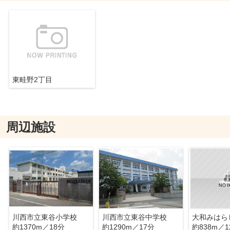
東畦野2丁目
周辺施設
川西市立東谷小学校
川西市立東谷中学校
大和みはら
約1370m／18分
約1290m／17分
約838m／1