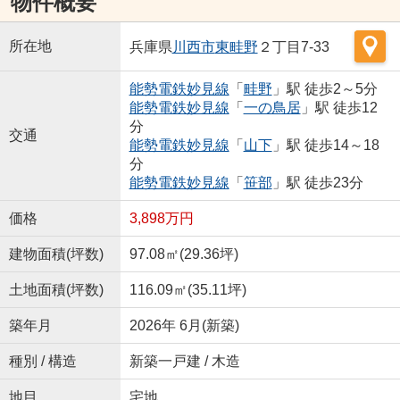
物件概要
所在地
兵庫県
川西市
東畦野
２丁目7-33
能勢電鉄妙見線
「
畦野
」駅 徒歩2～5分
能勢電鉄妙見線
「
一の鳥居
」駅 徒歩12
分
交通
能勢電鉄妙見線
「
山下
」駅 徒歩14～18
分
能勢電鉄妙見線
「
笹部
」駅 徒歩23分
価格
3,898万円
建物面積(坪数)
97.08㎡(29.36坪)
土地面積(坪数)
116.09㎡(35.11坪)
築年月
2026年 6月(新築)
種別 / 構造
新築一戸建 / 木造
地目
宅地