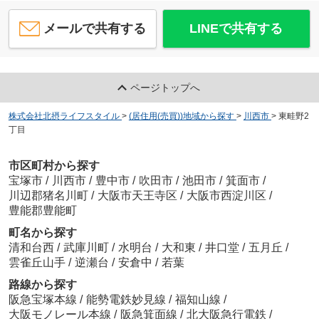
メールで共有する
LINEで共有する
ページトップへ
株式会社北摂ライフスタイル
>
(居住用(売買))地域から探す
>
川西市
>
東畦野2
丁目
市区町村から探す
宝塚市
/
川西市
/
豊中市
/
吹田市
/
池田市
/
箕面市
/
川辺郡猪名川町
/
大阪市天王寺区
/
大阪市西淀川区
/
豊能郡豊能町
町名から探す
清和台西
/
武庫川町
/
水明台
/
大和東
/
井口堂
/
五月丘
/
雲雀丘山手
/
逆瀬台
/
安倉中
/
若葉
路線から探す
阪急宝塚本線
/
能勢電鉄妙見線
/
福知山線
/
大阪モノレール本線
/
阪急箕面線
/
北大阪急行電鉄
/