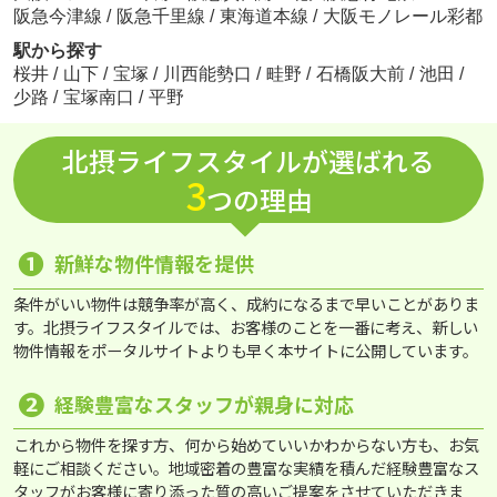
阪急今津線
/
阪急千里線
/
東海道本線
/
大阪モノレール彩都
駅から探す
桜井
/
山下
/
宝塚
/
川西能勢口
/
畦野
/
石橋阪大前
/
池田
/
少路
/
宝塚南口
/
平野
北摂ライフスタイルが選ばれる
3
つの理由
❶
新鮮な物件情報を提供
条件がいい物件は競争率が高く、成約になるまで早いことがありま
す。北摂ライフスタイルでは、お客様のことを一番に考え、新しい
物件情報をポータルサイトよりも早く本サイトに公開しています。
❷
経験豊富なスタッフが親身に対応
これから物件を探す方、何から始めていいかわからない方も、お気
軽にご相談ください。地域密着の豊富な実績を積んだ経験豊富なス
タッフがお客様に寄り添った質の高いご提案をさせていただきま