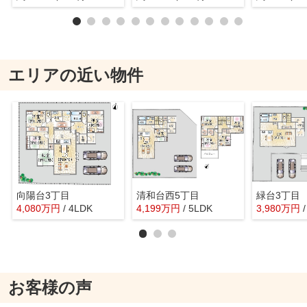
エリアの近い物件
向陽台3丁目
清和台西5丁目
緑台3丁目
4,080
万
円
/ 4LDK
4,199
万
円
/ 5LDK
3,980
万
円
お客様の声