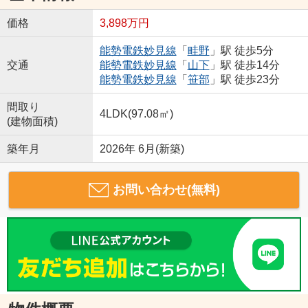
価格
3,898万円
能勢電鉄妙見線
「
畦野
」駅 徒歩5分
交通
能勢電鉄妙見線
「
山下
」駅 徒歩14分
能勢電鉄妙見線
「
笹部
」駅 徒歩23分
間取り
4LDK(97.08㎡)
(建物面積)
築年月
2026年 6月(新築)
お問い合わせ(無料)