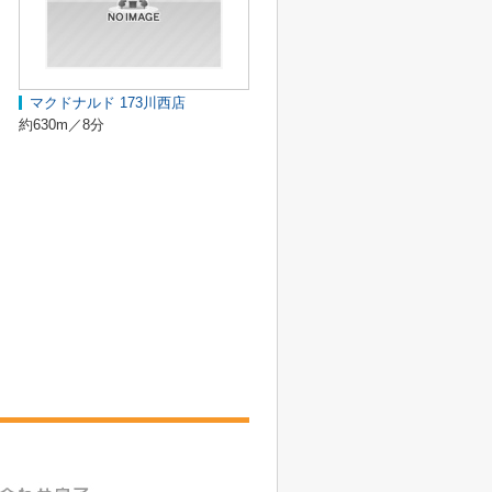
マクドナルド 173川西店
約630m／8分