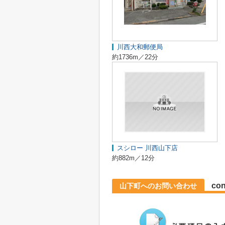
川西大和郵便局
約1736m／22分
スシロー 川西山下店
約882m／12分
con
山下町へのお問い合わせ