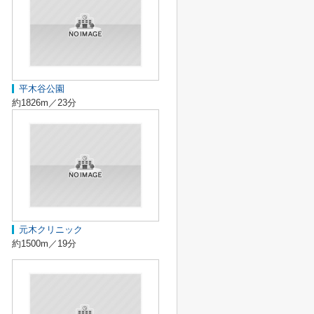
平木谷公園
約1826m／23分
元木クリニック
約1500m／19分