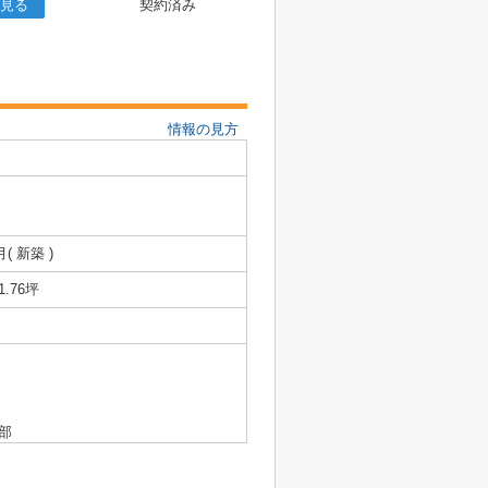
見る
契約済み
情報の見方
月( 新築 )
1.76坪
部