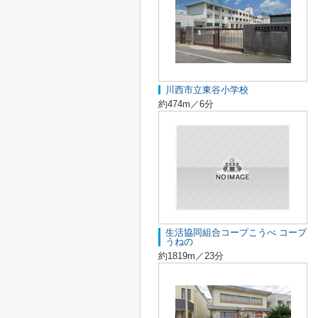
川西市立東谷小学校
約474m／6分
生活協同組合コープこうべ コープ
うねの
約1819m／23分