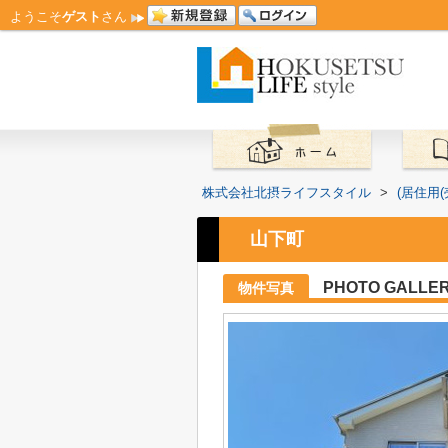
ようこそ
ゲスト
さん
株式会社北摂ライフスタイル
>
(居住用
山下町
PHOTO GALLE
物件写真