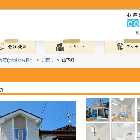
営
(売買))地域から探す
>
川西市
>
山下町
RY