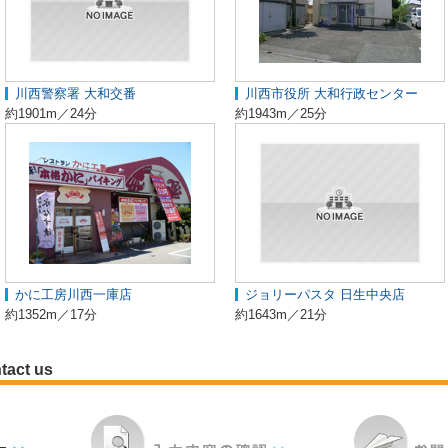
川西警察署 大和交番
川西市役所 大和行政センター
約1901m／24分
約1943m／25分
かに工房川西一庫店
ジョリーパスタ 日生中央店
約1352m／17分
約1643m／21分
tact us