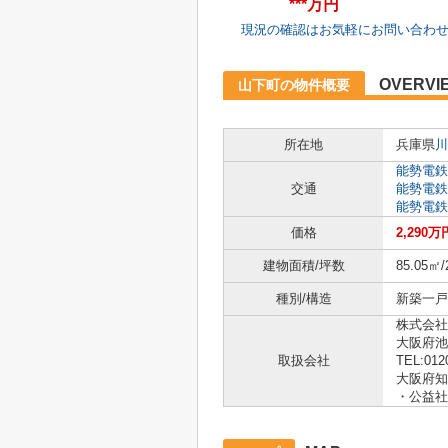
***万円
現況の確認はお気軽にお問い合わ
OVERVI
山下町の物件概要
所在地
兵庫県
川
能勢電鉄
交通
能勢電鉄
能勢電鉄
価格
2,290万
建物面積/坪数
85.05㎡/
種別/構造
新築一戸建
株式会社
大阪府池
取扱会社
TEL:012
大阪府知
・公益社