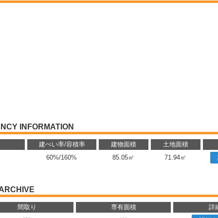
NCY INFORMATION
り
建ぺい率/容積率
建物面積
土地面積
60%/160%
85.05㎡
71.94㎡
ARCHIVE
間取り
専有面積
詳