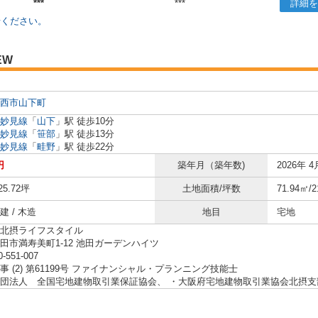
***
***
詳細を
せください。
EW
西市
山下町
妙見線
「
山下
」駅 徒歩10分
妙見線
「
笹部
」駅 徒歩13分
妙見線
「
畦野
」駅 徒歩22分
円
築年月（築年数)
2026年 4
25.72坪
土地面積/坪数
71.94㎡/2
 / 木造
地目
宅地
北摂ライフスタイル
田市満寿美町1-12 池田ガーデンハイツ
0-551-007
事 (2) 第61199号 ファイナンシャル・プランニング技能士
団法人 全国宅地建物取引業保証協会、 ・大阪府宅地建物取引業協会北摂支