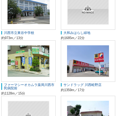
川西市立東谷中学校
大和みはらし緑地
約973m／13分
約1685m／22分
ファーマシーオカムラ薬局川西市
サンドラッグ 川西畦野店
民病院前
約1359m／17分
約1128m／15分