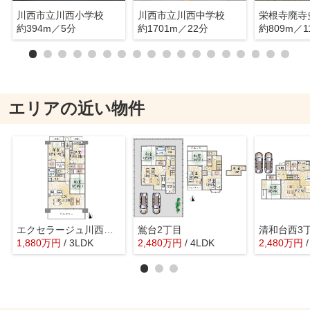
川西市立川西小学校
川西市立川西中学校
栄根寺廃寺
約394m／5分
約1701m／22分
約809m／1
エリアの近い物件
エクセラージュ川西うね野
鴬台2丁目
清和台西3
1,880
万
円
/ 3LDK
2,480
万
円
/ 4LDK
2,480
万
円