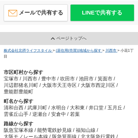
メールで共有する
LINEで共有する
ページトップへ
株式会社北摂ライフスタイル
>
(居住用(売買))地域から探す
>
川西市
>
小花1丁
目
市区町村から探す
宝塚市
/
川西市
/
豊中市
/
吹田市
/
池田市
/
箕面市
/
川辺郡猪名川町
/
大阪市天王寺区
/
大阪市西淀川区
/
豊能郡豊能町
町名から探す
清和台西
/
武庫川町
/
水明台
/
大和東
/
井口堂
/
五月丘
/
雲雀丘山手
/
逆瀬台
/
安倉中
/
若葉
路線から探す
阪急宝塚本線
/
能勢電鉄妙見線
/
福知山線
/
大阪モノレール本線
/
阪急箕面線
/
北大阪急行電鉄
/