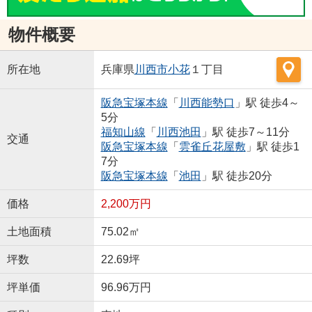
物件概要
所在地
兵庫県
川西市
小花
１丁目
阪急宝塚本線
「
川西能勢口
」駅 徒歩4～
5分
福知山線
「
川西池田
」駅 徒歩7～11分
交通
阪急宝塚本線
「
雲雀丘花屋敷
」駅 徒歩1
7分
阪急宝塚本線
「
池田
」駅 徒歩20分
価格
2,200万円
土地面積
75.02㎡
坪数
22.69坪
坪単価
96.96万円