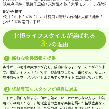
阪急今津線
/
阪急千里線
/
東海道本線
/
大阪モノレール彩都
駅から探す
桜井
/
山下
/
宝塚
/
川西能勢口
/
畦野
/
石橋阪大前
/
池田
/
少路
/
宝塚南口
/
平野
北摂ライフスタイルが選ばれる
3
つの理由
❶
新鮮な物件情報を提供
条件がいい物件は競争率が高く、成約になるまで早いことがありま
す。北摂ライフスタイルでは、お客様のことを一番に考え、新しい
物件情報をポータルサイトよりも早く本サイトに公開しています。
❷
経験豊富なスタッフが親身に対応
これから物件を探す方、何から始めていいかわからない方も、お気
軽にご相談ください。地域密着の豊富な実績を積んだ経験豊富なス
タッフがお客様に寄り添った質の高いご提案をさせていただきま