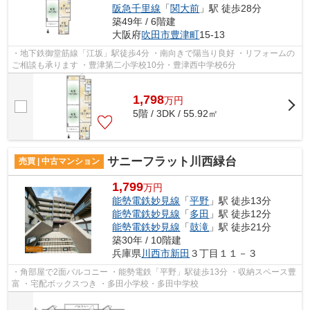
阪急千里線
「
関大前
」駅 徒歩28分
築49年 / 6階建
大阪府
吹田市
豊津町
15-13
・地下鉄御堂筋線「江坂」駅徒歩4分 ・南向きで陽当り良好 ・リフォームの
ご相談も承ります ・豊津第二小学校10分・豊津西中学校6分
1,798
万
円
5階 / 3DK / 55.92㎡
サニーフラット川西緑台
売買 | 中古マンション
1,799
万円
能勢電鉄妙見線
「
平野
」駅 徒歩13分
能勢電鉄妙見線
「
多田
」駅 徒歩12分
能勢電鉄妙見線
「
鼓滝
」駅 徒歩21分
築30年 / 10階建
兵庫県
川西市
新田
３丁目１１－３
・角部屋で2面バルコニー ・能勢電鉄「平野」駅徒歩13分 ・収納スペース豊
富 ・宅配ボックスつき ・多田小学校・多田中学校