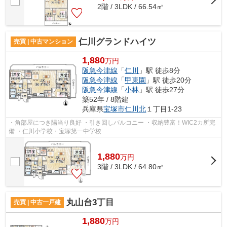
2階 / 3LDK / 66.54㎡
仁川グランドハイツ
売買 | 中古マンション
1,880
万円
阪急今津線
「
仁川
」駅 徒歩8分
阪急今津線
「
甲東園
」駅 徒歩20分
阪急今津線
「
小林
」駅 徒歩27分
築52年 / 8階建
兵庫県
宝塚市
仁川北
１丁目1-23
・角部屋につき陽当り良好 ・引き回しバルコニー ・収納豊富！WIC2カ所完
備 ・仁川小学校・宝塚第一中学校
1,880
万
円
3階 / 3LDK / 64.80㎡
丸山台3丁目
売買 | 中古一戸建
1,880
万円