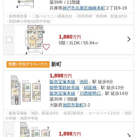
築39年 / 11階建
兵庫県
神戸市兵庫区
御崎本町
２丁目9-19
・南西角部屋 ・二面バルコニー通風良好 ・JR和田岬「和田岬」駅徒歩5分
・和田岬小学校/吉田中学校
1,880
万
円
5階 / 2LDK / 55.84㎡
新町
売買 | 中古テラスハウス
1,898
万円
阪急宝塚本線
「
池田
」駅 徒歩9分
能勢電鉄妙見線
「
絹延橋
」駅 徒歩13分
阪急宝塚本線
「
川西能勢口
」駅 徒歩14分
築35年 / 3階建
大阪府
池田市
新町
2-2
・阪急宝塚線「池田」駅徒歩9分 ・全室2面採光 ・カースペース1台分 ・池田
小学校・池田中学校
1,898
万
円