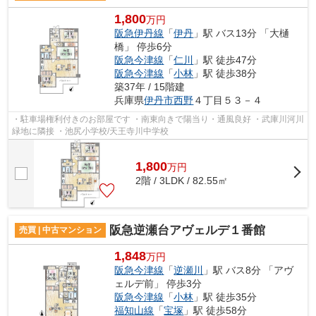
1,800
万円
阪急伊丹線
「
伊丹
」駅 バス13分 「大樋
橋」 停歩6分
阪急今津線
「
仁川
」駅 徒歩47分
阪急今津線
「
小林
」駅 徒歩38分
築37年 / 15階建
兵庫県
伊丹市
西野
４丁目５３－４
・駐車場権利付きのお部屋です ・南東向きで陽当り・通風良好 ・武庫川河川
緑地に隣接 ・池尻小学校/天王寺川中学校
1,800
万
円
2階 / 3LDK / 82.55㎡
阪急逆瀬台アヴェルデ１番館
売買 | 中古マンション
1,848
万円
阪急今津線
「
逆瀬川
」駅 バス8分 「アヴ
ェルデ前」 停歩3分
阪急今津線
「
小林
」駅 徒歩35分
福知山線
「
宝塚
」駅 徒歩58分