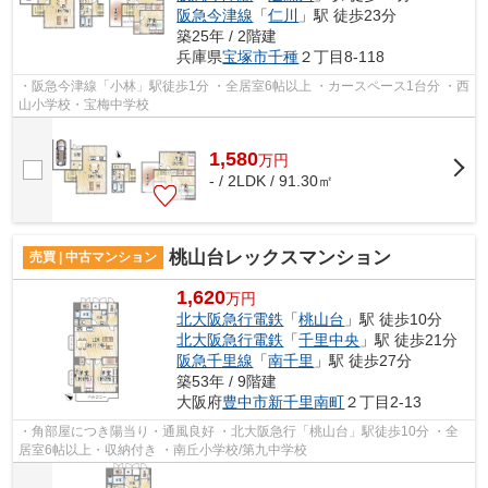
阪急今津線
「
仁川
」駅 徒歩23分
築25年 / 2階建
兵庫県
宝塚市
千種
２丁目8-118
・阪急今津線「小林」駅徒歩1分 ・全居室6帖以上 ・カースペース1台分 ・西
山小学校・宝梅中学校
1,580
万
円
- / 2LDK / 91.30㎡
桃山台レックスマンション
売買 | 中古マンション
1,620
万円
北大阪急行電鉄
「
桃山台
」駅 徒歩10分
北大阪急行電鉄
「
千里中央
」駅 徒歩21分
阪急千里線
「
南千里
」駅 徒歩27分
築53年 / 9階建
大阪府
豊中市
新千里南町
２丁目2-13
・角部屋につき陽当り・通風良好 ・北大阪急行「桃山台」駅徒歩10分 ・全
居室6帖以上・収納付き ・南丘小学校/第九中学校