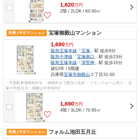
1,620
万
円
2階 / 2LDK / 60.00㎡
宝塚御殿山マンション
売買 | 中古マンション
1,690
万円
阪急宝塚本線
「
宝塚
」駅 徒歩9分
阪急今津線
「
宝塚南口
」駅 徒歩23分
阪急宝塚本線
「
清荒神
」駅 徒歩15分
築52年 / 5階建
兵庫県
宝塚市
御殿山
２丁目31-50
・平面駐車場権利付き ・南西向きで陽当り良好 ・トランクルーム有り ・宝
塚小学校11分・御殿山中学校8分
1,690
万
円
4階 / 3LDK / 70.85㎡
フォルム池田五月丘
売買 | 中古マンション