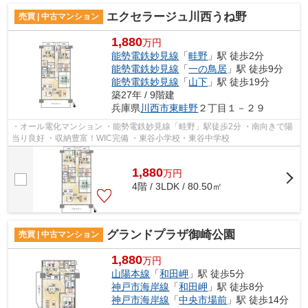
エクセラージュ川西うね野
売買 | 中古マンション
1,880
万円
能勢電鉄妙見線
「
畦野
」駅 徒歩2分
能勢電鉄妙見線
「
一の鳥居
」駅 徒歩9分
能勢電鉄妙見線
「
山下
」駅 徒歩19分
築27年 / 9階建
兵庫県
川西市
東畦野
２丁目１－２９
・オール電化マンション ・能勢電鉄妙見線「畦野」駅徒歩2分 ・南向きで陽
当り良好 ・収納豊富！WIC完備 ・東谷小学校・東谷中学校
1,880
万
円
4階 / 3LDK / 80.50㎡
グランドプラザ御崎公園
売買 | 中古マンション
1,880
万円
山陽本線
「
和田岬
」駅 徒歩5分
神戸市海岸線
「
和田岬
」駅 徒歩8分
神戸市海岸線
「
中央市場前
」駅 徒歩14分