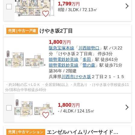
1,799
万
円
8階 / 3LDK / 72.13㎡
けやき坂2丁目
売買 | 中古一戸建
1,800
万円
阪急宝塚本線
「
川西能勢口
」駅 バス22
分 「けやき坂２丁目南」 停歩3分
能勢電鉄妙見線
「
多田
」駅 徒歩61分
能勢電鉄妙見線
「
鶯の森
」駅 徒歩71分
築36年 / 2階建
兵庫県
川西市
けやき坂
２丁目２１－１５
・約16帖の広々LＤＫ ・全居室6帖以上 ・天窓あり ・けやき坂小学校徒歩11
分/清和台中学校徒歩49分
1,800
万
円
- / 4LDK / 124.15㎡
エンゼルハイムリバーサイド武庫川
売買 | 中古マンション