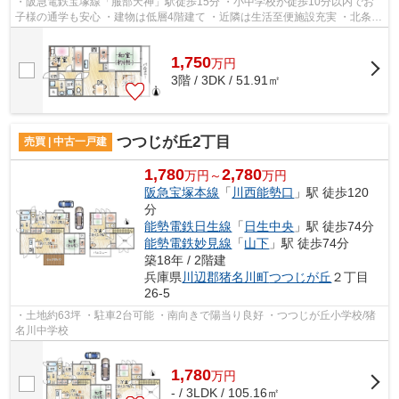
・阪急電鉄宝塚線「服部天神」駅徒歩15分 ・小中学校が徒歩10分以内でお
子様の通学も安心 ・建物は低層4階建て ・近隣は生活至便施設充実 ・北条小
学校7分・第十六中学校5分
1,750
万
円
3階 / 3DK / 51.91㎡
つつじが丘2丁目
売買 | 中古一戸建
1,780
2,780
万円～
万円
阪急宝塚本線
「
川西能勢口
」駅 徒歩120
分
能勢電鉄日生線
「
日生中央
」駅 徒歩74分
能勢電鉄妙見線
「
山下
」駅 徒歩74分
築18年 / 2階建
兵庫県
川辺郡猪名川町
つつじが丘
２丁目
26-5
・土地約63坪 ・駐車2台可能 ・南向きで陽当り良好 ・つつじが丘小学校/猪
名川中学校
1,780
万
円
- / 3LDK / 105.16㎡