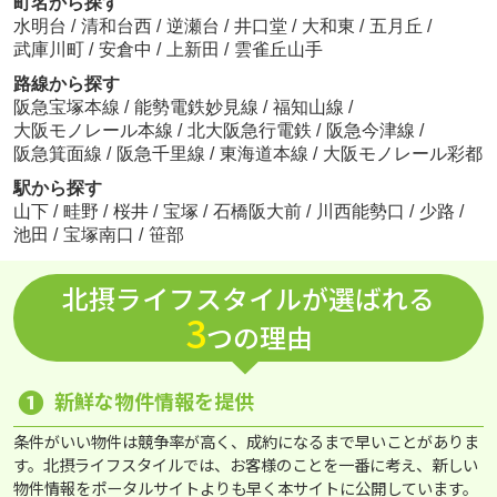
町名から探す
水明台
/
清和台西
/
逆瀬台
/
井口堂
/
大和東
/
五月丘
/
武庫川町
/
安倉中
/
上新田
/
雲雀丘山手
路線から探す
阪急宝塚本線
/
能勢電鉄妙見線
/
福知山線
/
大阪モノレール本線
/
北大阪急行電鉄
/
阪急今津線
/
阪急箕面線
/
阪急千里線
/
東海道本線
/
大阪モノレール彩都
駅から探す
山下
/
畦野
/
桜井
/
宝塚
/
石橋阪大前
/
川西能勢口
/
少路
/
池田
/
宝塚南口
/
笹部
北摂ライフスタイルが選ばれる
3
つの理由
❶
新鮮な物件情報を提供
条件がいい物件は競争率が高く、成約になるまで早いことがありま
す。北摂ライフスタイルでは、お客様のことを一番に考え、新しい
物件情報をポータルサイトよりも早く本サイトに公開しています。