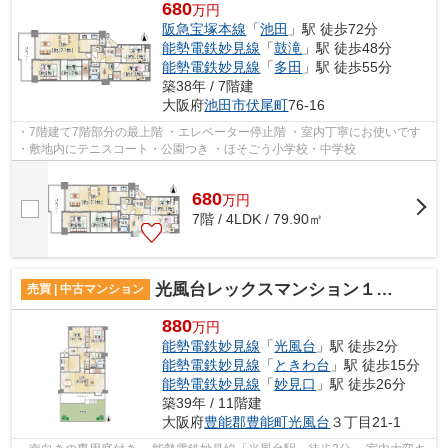
680
万円
阪急宝塚本線
「
池田
」駅 徒歩72分
能勢電鉄妙見線
「
鼓滝
」駅 徒歩48分
能勢電鉄妙見線
「
多田
」駅 徒歩55分
築38年 / 7階建
大阪府
池田市
伏尾町
76-16
・7階建て7階部分の最上階 ・エレベーター停止階 ・室内丁寧にお使いです
・敷地内にテニスコート・公園つき ・ほそごう小学校・中学校
680
万
円
7階 / 4LDK / 79.90㎡
光風台レックスマンション１号棟
売買 | 中古マンション
880
万円
能勢電鉄妙見線
「
光風台
」駅 徒歩2分
能勢電鉄妙見線
「
ときわ台
」駅 徒歩15分
能勢電鉄妙見線
「
妙見口
」駅 徒歩26分
築39年 / 11階建
大阪府
豊能郡豊能町
光風台
３丁目21-1