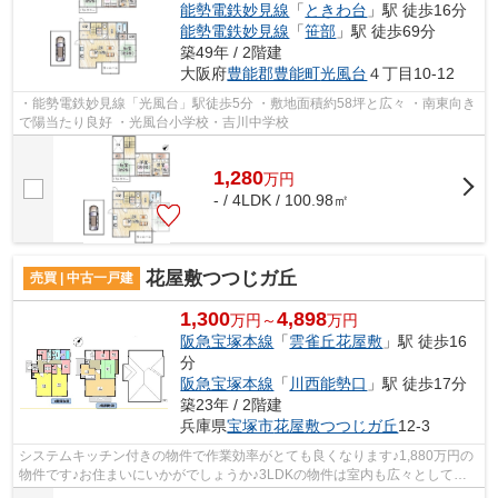
能勢電鉄妙見線
「
ときわ台
」駅 徒歩16分
能勢電鉄妙見線
「
笹部
」駅 徒歩69分
築49年 / 2階建
大阪府
豊能郡豊能町
光風台
４丁目10-12
・能勢電鉄妙見線「光風台」駅徒歩5分 ・敷地面積約58坪と広々 ・南東向き
で陽当たり良好 ・光風台小学校・吉川中学校
1,280
万
円
- / 4LDK / 100.98㎡
花屋敷つつじガ丘
売買 | 中古一戸建
1,300
4,898
万円～
万円
阪急宝塚本線
「
雲雀丘花屋敷
」駅 徒歩16
分
阪急宝塚本線
「
川西能勢口
」駅 徒歩17分
築23年 / 2階建
兵庫県
宝塚市
花屋敷つつじガ丘
12-3
システムキッチン付きの物件で作業効率がとても良くなります♪1,880万円の
物件です♪お住まいにいかがでしょうか♪3LDKの物件は室内も広々としてお
り、開放感があります♪中古戸建てながら...