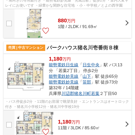
・南向きの専用庭付き ・能勢電鉄妙見線「光風台駅」徒歩2分 ・室内大変キ
レイにお使いです ・緑豊かな閑静な住宅地 ・小・中学校／とよの西学園
880
万
円
1階 / 2LDK / 91.69㎡
パークハウス猪名川壱番街Ｂ棟
売買 | 中古マンション
1,180
万円
能勢電鉄日生線
「
日生中央
」駅 バス13
分 「若葉2丁目」 停歩2分
能勢電鉄妙見線
「
山下
」駅 徒歩65分
能勢電鉄妙見線
「
笹部
」駅 徒歩73分
築32年 / 14階建
兵庫県
川辺郡猪名川町
若葉
２丁目50
・バス停徒歩2分 ・11階のお部屋で眺望良好 ・エントランスはオートロック
付き ・猪名川小学校12分・猪名川中学校19分
1,180
万
円
11階 / 3LDK / 85.60㎡