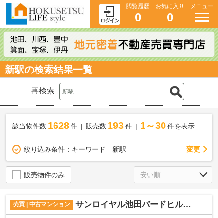
閲覧履歴
お気に入り
メニュー
0
0
新駅の検索結果一覧
再検索
1628
193
1～30
該当物件数
件
販売数
件
件を表示
変更
絞り込み条件：
キーワード：新駅
販売物件のみ
サンロイヤル池田バードヒル壱号館
売買 | 中古マンション