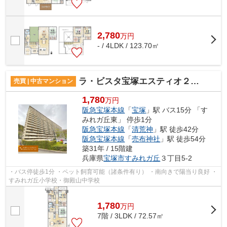
2,780
万
円
- / 4LDK / 123.70㎡
ラ・ビスタ宝塚エスティオ２番館
売買 | 中古マンション
1,780
万円
阪急宝塚本線
「
宝塚
」駅 バス15分 「す
みれガ丘東」 停歩1分
阪急宝塚本線
「
清荒神
」駅 徒歩42分
阪急宝塚本線
「
売布神社
」駅 徒歩54分
築31年 / 15階建
兵庫県
宝塚市
すみれガ丘
３丁目5-2
・バス停徒歩1分 ・ペット飼育可能（諸条件有り） ・南向きで陽当り良好 ・
すみれガ丘小学校・御殿山中学校
1,780
万
円
7階 / 3LDK / 72.57㎡