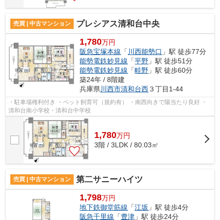
プレシアス清和台中央
売買 | 中古マンション
1,780
万円
阪急宝塚本線
「
川西能勢口
」駅 徒歩77分
能勢電鉄妙見線
「
平野
」駅 徒歩51分
能勢電鉄妙見線
「
畦野
」駅 徒歩60分
築24年 / 8階建
兵庫県
川西市
清和台西
３丁目1-44
・駐車場権利付き ・ペット飼育可（規約有） ・南西向きで陽当たり良好 ・
清和台南小学校・清和台中学校
1,780
万
円
3階 / 3LDK / 80.03㎡
第二サニーハイツ
売買 | 中古マンション
1,798
万円
地下鉄御堂筋線
「
江坂
」駅 徒歩4分
阪急千里線
「
豊津
」駅 徒歩24分