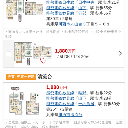
能勢電鉄日生線
「
日生中央
」駅 徒歩21分
能勢電鉄妙見線
「
山下
」駅 徒歩55分
能勢電鉄妙見線
「
笹部
」駅 徒歩56分
築30年 / 2階建
兵庫県
川西市
丸山台
３丁目５－６１
・南向きにつき陽当たり、通風良好 ・土地面積50坪超 ・北陵小学校/東谷中
学校
1,880
万
円
- / 5LDK / 124.20㎡
清流台
売買 | 中古一戸建
1,880
万円
能勢電鉄妙見線
「
畦野
」駅 徒歩22分
能勢電鉄妙見線
「
山下
」駅 徒歩28分
能勢電鉄妙見線
「
一の鳥居
」駅 徒歩30分
築26年 / 2階建
兵庫県
川西市
清流台
・全居室6帖以上 ・カーポート付き駐車場 ・自然が多く静かな住環境 ・全室
2面採光 ・陽明小学校・緑台中学校