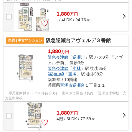
1,880
万
円
- / 4LDK / 94.76㎡
阪急逆瀬台アヴェルデ３番館
売買 | 中古マンション
1,880
万円
阪急今津線
「
逆瀬川
」駅 バス8分 「アヴ
ェルデ前」 停歩3分
阪急今津線
「
小林
」駅 徒歩35分
福知山線
「
宝塚
」駅 徒歩58分
築39年 / 10階建
兵庫県
宝塚市
逆瀬台
１丁目１１
・専用倉庫付き ・バス停徒歩3分 ・南向きで陽当り良好 ・逆瀬台小学校・光
ガ丘中学校
1,880
万
円
4階 / 3LDK / 77.59㎡