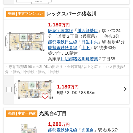
レックスパーク猪名川
売買 | 中古マンション
1,180
万円
阪急宝塚本線
「
川西能勢口
」駅 バス24
分 「若葉２丁目（兵庫県）」 停歩3分
能勢電鉄日生線
「
日生中央
」駅 徒歩43分
能勢電鉄妙見線
「
山下
」駅 徒歩63分
築34年 / 10階建
兵庫県
川辺郡猪名川町
若葉
２丁目58
・専有面積85.98㎡の3LDKの間取り ・全居室6帖以上と広々 ・バス停徒歩3
分 ・猪名川小学校・猪名川中学校
1,180
万
円
5階 / 3LDK / 85.98㎡
光風台4丁目
売買 | 中古一戸建
1,280
万円
能勢電鉄妙見線
「
光風台
」駅 徒歩5分