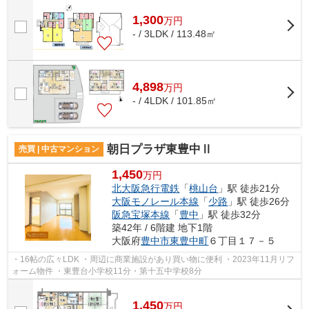
1,300
万
円
- / 3LDK / 113.48㎡
4,898
万
円
- / 4LDK / 101.85㎡
朝日プラザ東豊中Ⅱ
売買 | 中古マンション
1,450
万円
北大阪急行電鉄
「
桃山台
」駅 徒歩21分
大阪モノレール本線
「
少路
」駅 徒歩26分
阪急宝塚本線
「
豊中
」駅 徒歩32分
築42年 / 6階建 地下1階
大阪府
豊中市
東豊中町
６丁目１７－５
・16帖の広々LDK ・周辺に商業施設があり買い物に便利 ・2023年11月リフ
ォーム物件 ・東豊台小学校11分・第十五中学校8分
1,450
万
円