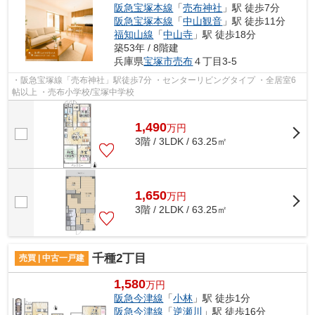
阪急宝塚本線
「
売布神社
」駅 徒歩7分
阪急宝塚本線
「
中山観音
」駅 徒歩11分
福知山線
「
中山寺
」駅 徒歩18分
築53年 / 8階建
兵庫県
宝塚市
売布
４丁目3-5
・阪急宝塚線「売布神社」駅徒歩7分 ・センターリビングタイプ ・全居室6
帖以上 ・売布小学校/宝塚中学校
1,490
万
円
3階 / 3LDK / 63.25㎡
1,650
万
円
3階 / 2LDK / 63.25㎡
千種2丁目
売買 | 中古一戸建
1,580
万円
阪急今津線
「
小林
」駅 徒歩1分
阪急今津線
「
逆瀬川
」駅 徒歩16分