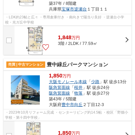
築37年 / 8階建
兵庫県
宝塚市
逆瀬台
１丁目１１
・LDK約23帖と広々 ・専用倉庫付き ・南向きで陽当り良好 ・逆瀬台小学
校・光ガ丘中学校
1,848
万
円
3階 / 2LDK / 77.59㎡
豊中緑丘パークマンション
売買 | 中古マンション
1,850
万円
大阪モノレール本線
「
少路
」駅 徒歩13分
阪急箕面線
「
桜井
」駅 徒歩24分
阪急箕面線
「
牧落
」駅 徒歩27分
築43年 / 5階建
大阪府
豊中市
向丘
２丁目12-3
・2023年10月リフォーム完成 ・センターリビング約14.5帖 ・校区「野畑小
学校・第十四中学校」
1,850
万
円