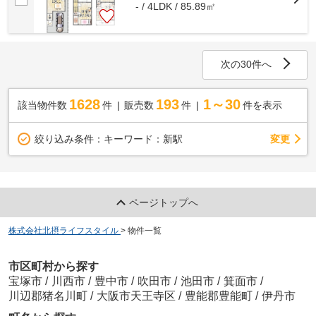
- / 4LDK / 85.89㎡
次の30件へ
1628
193
1～30
該当物件数
件
販売数
件
件を表示
変更
絞り込み条件：
キーワード：新駅
ページトップへ
株式会社北摂ライフスタイル
>
物件一覧
市区町村から探す
宝塚市
/
川西市
/
豊中市
/
吹田市
/
池田市
/
箕面市
/
川辺郡猪名川町
/
大阪市天王寺区
/
豊能郡豊能町
/
伊丹市