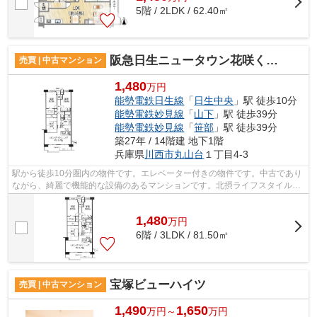
5階 / 2LDK / 62.40㎡
阪急日生ニュータウン花咲く丘の街Ｂ棟
売買 | 中古マンション
1,480
万円
能勢電鉄日生線
「
日生中央
」駅 徒歩10分
能勢電鉄妙見線
「
山下
」駅 徒歩39分
能勢電鉄妙見線
「
笹部
」駅 徒歩39分
築27年 / 14階建 地下1階
兵庫県
川西市
丸山台
１丁目4-3
駅から徒歩10分圏内の物件です。エレベーター付きの物件です。中古であり
ながら、綺麗で機能的な設備のあるマンションです。北摂ライフスタイルは
信頼と実績を誇る不動産会社です。不...
1,480
万
円
6階 / 3LDK / 81.50㎡
宝塚ビューハイツ
売買 | 中古マンション
1,490
1,650
万円～
万円