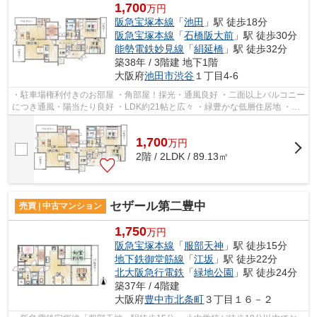
1,700
万円
阪急宝塚本線
「
池田
」駅 徒歩18分
阪急宝塚本線
「
石橋阪大前
」駅 徒歩30分
能勢電鉄妙見線
「
絹延橋
」駅 徒歩32分
築38年 / 3階建 地下1階
大阪府
池田市
渋谷
１丁目4-6
・駐車場権利付きのお部屋 ・角部屋！採光・通風良好 ・二面以上バルコニー
につき通風・陽当たり良好 ・LDK約21帖と広々 ・緑豊かな低層住居地 ・秦
野小学校・渋谷中学校
1,700
万
円
2階 / 2LDK / 89.13㎡
セザール第二豊中
売買 | 中古マンション
1,750
万円
阪急宝塚本線
「
服部天神
」駅 徒歩15分
地下鉄御堂筋線
「
江坂
」駅 徒歩22分
北大阪急行電鉄
「
緑地公園
」駅 徒歩24分
築37年 / 4階建
大阪府
豊中市
北条町
３丁目１６－２