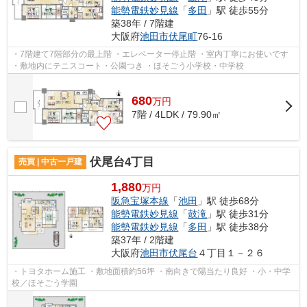
能勢電鉄妙見線
「
多田
」駅 徒歩55分
築38年 / 7階建
大阪府
池田市
伏尾町
76-16
・7階建て7階部分の最上階 ・エレベーター停止階 ・室内丁寧にお使いです
・敷地内にテニスコート・公園つき ・ほそごう小学校・中学校
680
万
円
7階 / 4LDK / 79.90㎡
伏尾台4丁目
売買 | 中古一戸建
1,880
万円
阪急宝塚本線
「
池田
」駅 徒歩68分
能勢電鉄妙見線
「
鼓滝
」駅 徒歩31分
能勢電鉄妙見線
「
多田
」駅 徒歩38分
築37年 / 2階建
大阪府
池田市
伏尾台
４丁目１－２６
・トヨタホーム施工 ・敷地面積約56坪 ・南向きで陽当たり良好 ・小・中学
校／ほそごう学園