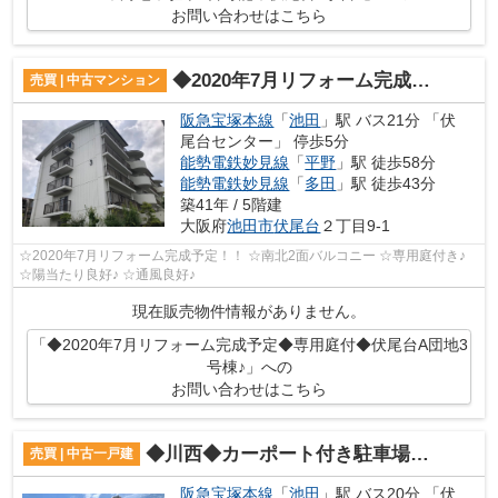
お問い合わせはこちら
◆2020年7月リフォーム完成予定◆専用庭付◆伏尾台A団地3号棟♪
売買 | 中古マンション
阪急宝塚本線
「
池田
」駅 バス21分 「伏
尾台センター」 停歩5分
能勢電鉄妙見線
「
平野
」駅 徒歩58分
能勢電鉄妙見線
「
多田
」駅 徒歩43分
築41年 / 5階建
大阪府
池田市
伏尾台
２丁目9-1
☆2020年7月リフォーム完成予定！！ ☆南北2面バルコニー ☆専用庭付き♪
☆陽当たり良好♪ ☆通風良好♪
現在販売物件情報がありません。
「◆2020年7月リフォーム完成予定◆専用庭付◆伏尾台A団地3
号棟♪」への
お問い合わせはこちら
◆川西◆カーポート付き駐車場◆広い庭付き◆伏尾台3丁目♪
売買 | 中古一戸建
阪急宝塚本線
「
池田
」駅 バス20分 「伏