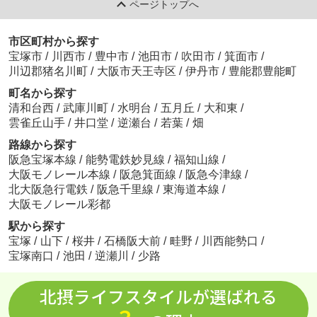
ページトップへ
市区町村から探す
宝塚市
/
川西市
/
豊中市
/
池田市
/
吹田市
/
箕面市
/
川辺郡猪名川町
/
大阪市天王寺区
/
伊丹市
/
豊能郡豊能町
町名から探す
清和台西
/
武庫川町
/
水明台
/
五月丘
/
大和東
/
雲雀丘山手
/
井口堂
/
逆瀬台
/
若葉
/
畑
路線から探す
阪急宝塚本線
/
能勢電鉄妙見線
/
福知山線
/
大阪モノレール本線
/
阪急箕面線
/
阪急今津線
/
北大阪急行電鉄
/
阪急千里線
/
東海道本線
/
大阪モノレール彩都
駅から探す
宝塚
/
山下
/
桜井
/
石橋阪大前
/
畦野
/
川西能勢口
/
宝塚南口
/
池田
/
逆瀬川
/
少路
北摂ライフスタイルが選ばれる