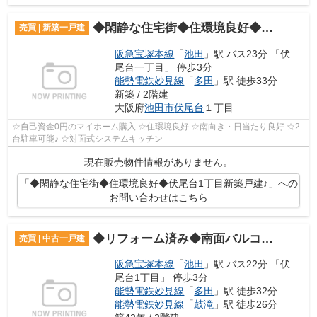
◆閑静な住宅街◆住環境良好◆伏尾台1丁目新築戸建♪
売買 | 新築一戸建
阪急宝塚本線
「
池田
」駅 バス23分 「伏
尾台一丁目」 停歩3分
能勢電鉄妙見線
「
多田
」駅 徒歩33分
新築 / 2階建
大阪府
池田市
伏尾台
１丁目
☆自己資金0円のマイホーム購入 ☆住環境良好 ☆南向き・日当たり良好 ☆2
台駐車可能♪ ☆対面式システムキッチン
現在販売物件情報がありません。
「◆閑静な住宅街◆住環境良好◆伏尾台1丁目新築戸建♪」への
お問い合わせはこちら
◆リフォーム済み◆南面バルコニー◆伏尾台1丁目♪
売買 | 中古一戸建
阪急宝塚本線
「
池田
」駅 バス22分 「伏
尾台1丁目」 停歩3分
能勢電鉄妙見線
「
多田
」駅 徒歩32分
能勢電鉄妙見線
「
鼓滝
」駅 徒歩26分