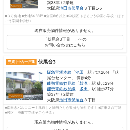
築33年 / 2階建
大阪府
池田市
伏尾台
３丁目1-5
■３方角地 ■土地64.88坪 ■全室6帖以上 ■学校区（ほそごう学園小学校・ほそ
ごう学園中学校）
現在販売物件情報がありません。
「伏尾台3丁目 」への
お問い合わせはこちら
伏尾台3
売買 | 中古一戸建
阪急宝塚本線
「
池田
」駅 バス20分 「伏
尾台センター」 停歩4分
能勢電鉄妙見線
「
鼓滝
」駅 徒歩29分
能勢電鉄妙見線
「
多田
」駅 徒歩37分
築37年 / 2階建
大阪府
池田市
伏尾台
３丁目
■南向きバルコニー！風通しと陽当たりが良好な物件です！ ■駐車２台可能！
■校区「池田市立ほそごう学園」
現在販売物件情報がありません。