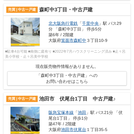
森町中3丁目・中古戸建
売買 | 中古一戸建
北大阪急行電鉄
「
千里中央
」駅 バス29
分 「森町中3丁目」 停歩5分
築6年 / 2階建
大阪府
箕面市
森町中
３丁目10-9
■駐車4台可能 ■南側に庭有り ■2022年7月ハウスクリーニング済み ■止々呂
美小学校・止々呂美中学校
現在販売物件情報がありません。
「森町中3丁目・中古戸建」への
お問い合わせはこちら
池田市 伏尾台1丁目 中古戸建♪
売買 | 中古一戸建
阪急宝塚本線
「
池田
」駅 バス21分 「伏
尾台1丁目」 停歩1分
築47年 / 2階建
大阪府
池田市
伏尾台
１丁目35-5