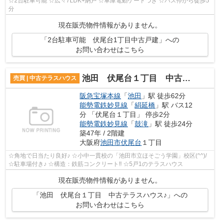
☆2台駐車可能 ☆広々7LDK+納戸 ☆車庫電動ゲートつき ☆バス停から徒歩5
分
現在販売物件情報がありません。
「2台駐車可能 伏尾台1丁目中古戸建」への
お問い合わせはこちら
池田 伏尾台１丁目 中古テラスハウス♪
売買 | 中古テラスハウス
阪急宝塚本線
「
池田
」駅 徒歩62分
能勢電鉄妙見線
「
絹延橋
」駅 バス12
分 「伏尾台１丁目」 停歩2分
能勢電鉄妙見線
「
鼓滝
」駅 徒歩24分
築47年 / 2階建
大阪府
池田市
伏尾台
１丁目
☆角地で日当たり良好♪ ☆小中一貫校の「池田市立ほそごう学園」校区(^^)/
☆駐車場付き♪ ☆構造：鉄筋コンクリート‼ ☆5戸1のテラスハウス
現在販売物件情報がありません。
「池田 伏尾台１丁目 中古テラスハウス♪」への
お問い合わせはこちら