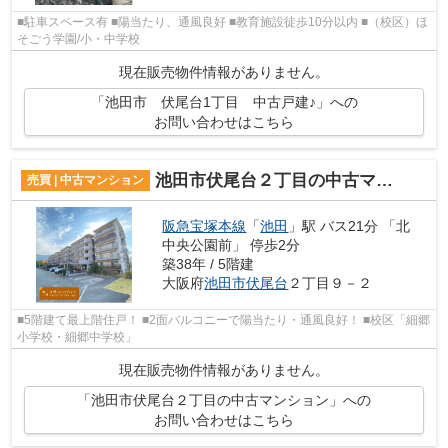
■駐車スペース有 ■陽当たり、通風良好 ■教育施設徒歩10分以内 ■（校区）ほ
そごう学園/小・中学校
現在販売物件情報がありません。
「池田市 伏尾台1丁目 中古戸建♪」への
お問い合わせはこちら
池田市伏尾台２丁目の中古マンション
売買 | 中古マンション
阪急宝塚本線
「
池田
」駅 バス21分 「北
中央公園前」 停歩2分
築38年 / 5階建
大阪府
池田市
伏尾台
２丁目９－２
■5階建て最上階住戸！ ■2面バルコニーで陽当たり・通風良好！ ■校区「細郷
小学校・細郷中学校」
現在販売物件情報がありません。
「池田市伏尾台２丁目の中古マンション」への
お問い合わせはこちら