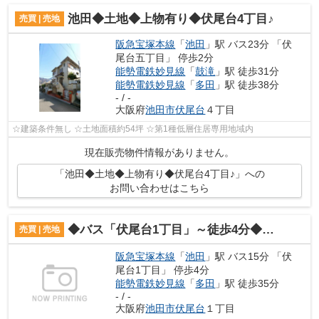
池田◆土地◆上物有り◆伏尾台4丁目♪
売買 | 売地
阪急宝塚本線
「
池田
」駅 バス23分 「伏
尾台五丁目」 停歩2分
能勢電鉄妙見線
「
鼓滝
」駅 徒歩31分
能勢電鉄妙見線
「
多田
」駅 徒歩38分
- / -
大阪府
池田市
伏尾台
４丁目
☆建築条件無し ☆土地面積約54坪 ☆第1種低層住居専用地域内
現在販売物件情報がありません。
「池田◆土地◆上物有り◆伏尾台4丁目♪」への
お問い合わせはこちら
◆バス「伏尾台1丁目」～徒歩4分◆伏尾台1丁目売土地♪
売買 | 売地
阪急宝塚本線
「
池田
」駅 バス15分 「伏
尾台1丁目」 停歩4分
能勢電鉄妙見線
「
多田
」駅 徒歩35分
- / -
大阪府
池田市
伏尾台
１丁目