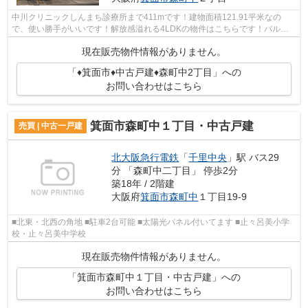
中川クリニックしんまち診療所まで411mです！建物面積121.91平米なの
で、使い勝手がいいです！解放感溢れる4LDKの物件はこちらです！バルコ
ニーをご活用いただけます！不動産の購入は...
現在販売物件情報がありません。
「♦箕面市♦中古戸建♦森町中2丁目」への
お問い合わせはこちら
箕面市森町中１丁目・中古戸建
売買 | 中古一戸建
北大阪急行電鉄
「
千里中央
」駅 バス29
分 「森町中二丁目」 停歩2分
築18年 / 2階建
大阪府
箕面市
森町中
１丁目19-9
■北東・北西の角地 ■駐車2台可能 ■太陽光パネル付いてます ■止々呂美小学
校・止々呂美中学校
現在販売物件情報がありません。
「箕面市森町中１丁目・中古戸建」への
お問い合わせはこちら