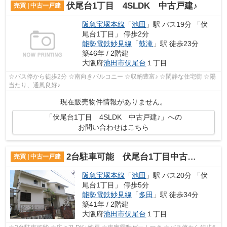
伏尾台1丁目 4SLDK 中古戸建♪
売買 | 中古一戸建
阪急宝塚本線
「
池田
」駅 バス19分 「伏
尾台1丁目」 停歩2分
能勢電鉄妙見線
「
鼓滝
」駅 徒歩23分
築46年 / 2階建
大阪府
池田市
伏尾台
１丁目
☆バス停から徒歩2分 ☆南向きバルコニー ☆収納豊富♪ ☆閑静な住宅街 ☆陽
当たり、通風良好♪
現在販売物件情報がありません。
「伏尾台1丁目 4SLDK 中古戸建♪」への
お問い合わせはこちら
2台駐車可能 伏尾台1丁目中古戸建
売買 | 中古一戸建
阪急宝塚本線
「
池田
」駅 バス20分 「伏
尾台1丁目」 停歩5分
能勢電鉄妙見線
「
多田
」駅 徒歩34分
築41年 / 2階建
大阪府
池田市
伏尾台
１丁目