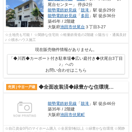
尾台センター」 停歩2分
能勢電鉄妙見線
「
鼓滝
」駅 徒歩29分
能勢電鉄妙見線
「
多田
」駅 徒歩36分
築45年 / 2階建
大阪府
池田市
伏尾台
３丁目3-27
☆土地売も可能！ ☆閑静な住宅街 ☆軽量鉄骨造の2階建 ☆陽当り・通風良好
♪ ☆積水ハウス施工
現在販売物件情報がありません。
「◆川西◆カーポート付き駐車場◆広い庭付き◆伏尾台3丁目
♪」への
お問い合わせはこちら
◆全面改装済◆緑豊かな住環境◆伏尾町◆中古戸建♪
売買 | 中古一戸建
能勢電鉄妙見線
「
鼓滝
」駅 徒歩46分
築35年 / 2階建
大阪府
池田市
伏尾町
☆自己資金0円のマイホーム購入 ☆全居室6帖以上 ☆緑豊かな住環境 ☆閑静