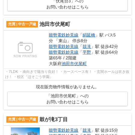
「伏尾台3」への
お問い合わせはこちら
池田市伏尾町
売買 | 中古一戸建
能勢電鉄妙見線
「
絹延橋
」駅 バス5
分 「東山」 停歩8分
能勢電鉄妙見線
「
鼓滝
」駅 徒歩42分
能勢電鉄妙見線
「
平野
」駅 徒歩64分
築65年 / 2階建
大阪府
池田市
伏尾町
・7LDK ・南向きで陽当り良好！ ・カースペース有！ ・玄関ホールは吹き抜
け！ ・校区「ほそごう学園」
現在販売物件情報がありません。
「池田市伏尾町」への
お問い合わせはこちら
鼓が滝3丁目
売買 | 中古一戸建
能勢電鉄妙見線
「
鼓滝
」駅 徒歩15分