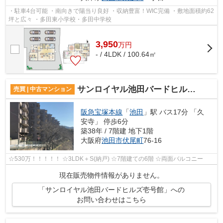
・駐車4台可能 ・南向きで陽当り良好 ・収納豊富！WIC完備 ・敷地面積約62
坪と広々 ・多田東小学校・多田中学校
3,950
万
円
- / 4LDK / 100.64㎡
サンロイヤル池田バードヒルズ壱号館
売買 | 中古マンション
阪急宝塚本線
「
池田
」駅 バス17分 「久
安寺」 停歩6分
築38年 / 7階建 地下1階
大阪府
池田市
伏尾町
76-16
☆530万！！！！！ ☆3LDK＋S(納戸) ☆7階建ての6階 ☆両面バルコニー
現在販売物件情報がありません。
「サンロイヤル池田バードヒルズ壱号館」への
お問い合わせはこちら