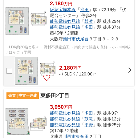
2,180
万円
阪急宝塚本線
「
池田
」駅 バス19分 「伏
尾台センター」 停歩2分
能勢電鉄妙見線
「
鼓滝
」駅 徒歩29分
能勢電鉄妙見線
「
多田
」駅 徒歩37分
築45年 / 2階建
大阪府
池田市
伏尾台
３丁目３－２３
・LDK約20帖と広々 ・野村不動産施工 ・南向きで陽当り良好 ・小・中学校
／ほそごう学園
2,180
万
円
- / 5LDK / 120.06㎡
東多田2丁目
売買 | 中古一戸建
3,950
万円
能勢電鉄妙見線
「
多田
」駅 徒歩9分
能勢電鉄妙見線
「
鼓滝
」駅 徒歩12分
能勢電鉄妙見線
「
平野
」駅 徒歩25分
築17年 / 2階建
兵庫県
川西市
東多田
２丁目