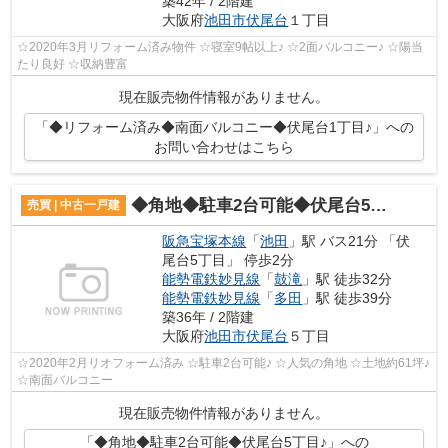
築42年 / 2階建
大阪府
池田市
伏尾台
１丁目
☆2020年3月リフォーム済み物件 ☆寝室9帖以上♪ ☆2面バルコニー♪ ☆陽当
たり良好 ☆収納豊富
現在販売物件情報がありません。
「◆リフォーム済み◆南面バルコニー◆伏尾台1丁目♪」への
お問い合わせはこちら
◆角地◆駐車2台可能◆伏尾台5丁目♪
売買 | 中古一戸建
阪急宝塚本線
「
池田
」駅 バス21分 「伏
尾台5丁目」 停歩2分
能勢電鉄妙見線
「
鼓滝
」駅 徒歩32分
能勢電鉄妙見線
「
多田
」駅 徒歩39分
築36年 / 2階建
大阪府
池田市
伏尾台
５丁目
☆2020年2月リオフォーム済み ☆駐車2台可能♪ ☆人気の角地 ☆土地約61坪♪
☆南面バルコニー
現在販売物件情報がありません。
「◆角地◆駐車2台可能◆伏尾台5丁目♪」への