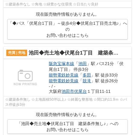
☆建築条件なし ☆角地 ☆緑豊かな住環境 ☆日当たり良好
現在販売物件情報がありません。
「◆バス「伏尾台1丁目」～徒歩4分◆伏尾台1丁目売土地♪」へ
の
お問い合わせはこちら
池田◆売土地◆伏尾台1丁目 建築条件無し♪
売買 | 売地
阪急宝塚本線
「
池田
」駅 バス21分 「伏
尾台1丁目」 停歩3分
能勢電鉄妙見線
「
多田
」駅 徒歩33分
能勢電鉄妙見線
「
鼓滝
」駅 徒歩26分
- / -
大阪府
池田市
伏尾台
１丁目11-11
☆建築条件無し ☆土地面積50坪以上♪ ☆綺麗な整形地 ☆間口約11.9ｍ ☆バ
ス停徒歩3分
現在販売物件情報がありません。
「池田◆売土地◆伏尾台1丁目 建築条件無し♪」への
お問い合わせはこちら