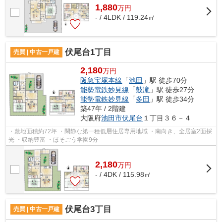
1,880
万
円
- / 4LDK / 119.24㎡
伏尾台1丁目
売買 | 中古一戸建
2,180
万円
阪急宝塚本線
「
池田
」駅 徒歩70分
能勢電鉄妙見線
「
鼓滝
」駅 徒歩27分
能勢電鉄妙見線
「
多田
」駅 徒歩34分
築47年 / 2階建
大阪府
池田市
伏尾台
１丁目３６－４
・敷地面積約72坪 ・閑静な第一種低層住居専用地域 ・南向き、全居室2面採
光 ・収納豊富 ・ほそごう学園9分
2,180
万
円
- / 4DK / 115.98㎡
伏尾台3丁目
売買 | 中古一戸建