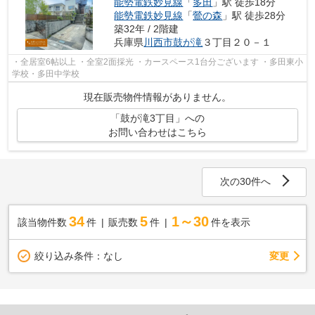
能勢電鉄妙見線
「
多田
」駅 徒歩18分
能勢電鉄妙見線
「
鶯の森
」駅 徒歩28分
築32年 / 2階建
兵庫県
川西市
鼓が滝
３丁目２０－１
・全居室6帖以上 ・全室2面採光 ・カースペース1台分ございます ・多田東小
学校・多田中学校
現在販売物件情報がありません。
「鼓が滝3丁目」への
お問い合わせはこちら
次の30件へ
34
5
1～30
該当物件数
件
販売数
件
件を表示
変更
絞り込み条件：
なし