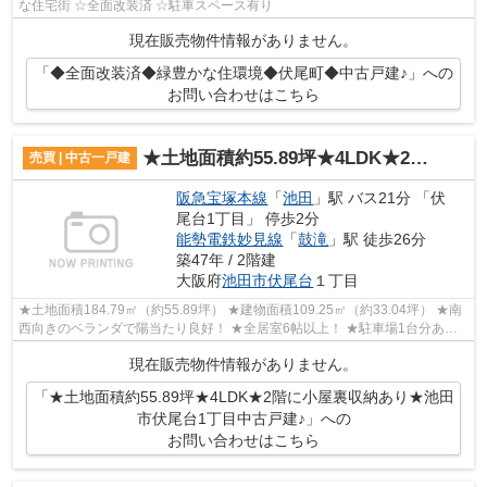
な住宅街 ☆全面改装済 ☆駐車スペース有り
現在販売物件情報がありません。
「◆全面改装済◆緑豊かな住環境◆伏尾町◆中古戸建♪」への
お問い合わせはこちら
★土地面積約55.89坪★4LDK★2階に小屋裏収納あり★池田市伏尾台1丁目中古戸建♪
売買 | 中古一戸建
阪急宝塚本線
「
池田
」駅 バス21分 「伏
尾台1丁目」 停歩2分
能勢電鉄妙見線
「
鼓滝
」駅 徒歩26分
築47年 / 2階建
大阪府
池田市
伏尾台
１丁目
★土地面積184.79㎡（約55.89坪） ★建物面積109.25㎡（約33.04坪） ★南
西向きのベランダで陽当たり良好！ ★全居室6帖以上！ ★駐車場1台分あ
り！（サイズ制限有） ★2階には小屋裏収納あ...
現在販売物件情報がありません。
「★土地面積約55.89坪★4LDK★2階に小屋裏収納あり★池田
市伏尾台1丁目中古戸建♪」への
お問い合わせはこちら