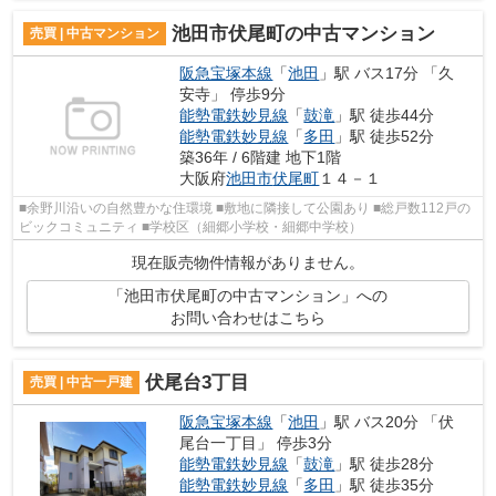
池田市伏尾町の中古マンション
売買 | 中古マンション
阪急宝塚本線
「
池田
」駅 バス17分 「久
安寺」 停歩9分
能勢電鉄妙見線
「
鼓滝
」駅 徒歩44分
能勢電鉄妙見線
「
多田
」駅 徒歩52分
築36年 / 6階建 地下1階
大阪府
池田市
伏尾町
１４－１
■余野川沿いの自然豊かな住環境 ■敷地に隣接して公園あり ■総戸数112戸の
ビックコミュニティ ■学校区（細郷小学校・細郷中学校）
現在販売物件情報がありません。
「池田市伏尾町の中古マンション」への
お問い合わせはこちら
伏尾台3丁目
売買 | 中古一戸建
阪急宝塚本線
「
池田
」駅 バス20分 「伏
尾台一丁目」 停歩3分
能勢電鉄妙見線
「
鼓滝
」駅 徒歩28分
能勢電鉄妙見線
「
多田
」駅 徒歩35分