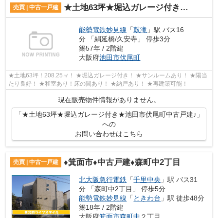
★土地63坪★堀込ガレージ付き★池田市伏尾町中古戸建♪
売買 | 中古一戸建
能勢電鉄妙見線
「
鼓滝
」駅 バス16
分 「絹延橋/久安寺」 停歩3分
築57年 / 2階建
大阪府
池田市
伏尾町
★土地63坪！208.25㎡！ ★堀込ガレージ付き！ ★サンルームあり！ ★陽当
たり良好！ ★和室あり！床の間あり！ ★納戸あり！ ★再建築可能！
現在販売物件情報がありません。
「★土地63坪★堀込ガレージ付き★池田市伏尾町中古戸建♪」
への
お問い合わせはこちら
♦箕面市♦中古戸建♦森町中2丁目
売買 | 中古一戸建
北大阪急行電鉄
「
千里中央
」駅 バス31
分 「森町中2丁目」 停歩5分
能勢電鉄妙見線
「
ときわ台
」駅 徒歩48分
築18年 / 2階建
大阪府
箕面市
森町中
２丁目