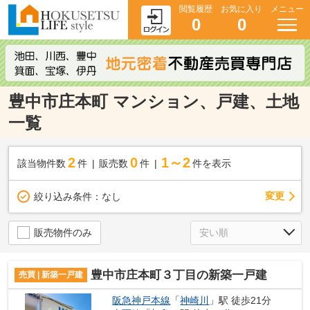
閲覧履歴
お気に入り
メニュー
0
0
豊中市庄本町 マンション、戸建、土地
一覧
2
0
1～2
該当物件数
件
販売数
件
件を表示
変更
絞り込み条件：
なし
販売物件のみ
豊中市庄本町３丁目の新築一戸建
売買 | 新築一戸建
阪急神戸本線
「
神崎川
」駅 徒歩21分