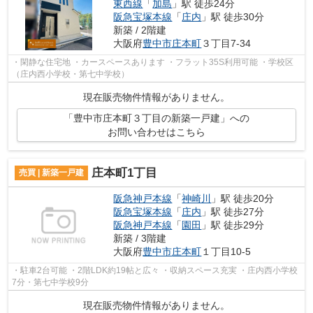
東西線
「
加島
」駅 徒歩24分
阪急宝塚本線
「
庄内
」駅 徒歩30分
新築 / 2階建
大阪府
豊中市
庄本町
３丁目7-34
・閑静な住宅地 ・カースペースあります ・フラット35S利用可能 ・学校区
（庄内西小学校・第七中学校）
現在販売物件情報がありません。
「豊中市庄本町３丁目の新築一戸建」への
お問い合わせはこちら
庄本町1丁目
売買 | 新築一戸建
阪急神戸本線
「
神崎川
」駅 徒歩20分
阪急宝塚本線
「
庄内
」駅 徒歩27分
阪急神戸本線
「
園田
」駅 徒歩29分
新築 / 3階建
大阪府
豊中市
庄本町
１丁目10-5
・駐車2台可能 ・2階LDK約19帖と広々 ・収納スペース充実 ・庄内西小学校
7分・第七中学校9分
現在販売物件情報がありません。