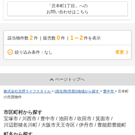
「庄本町1丁目」への
お問い合わせはこちら
2
0
1～2
該当物件数
件
販売数
件
件を表示
変更
絞り込み条件：
なし
ページトップへ
株式会社北摂ライフスタイル
>
(居住用(売買))地域から探す
>
豊中市
>
庄本町
の売買物件
市区町村から探す
宝塚市
/
川西市
/
豊中市
/
池田市
/
吹田市
/
箕面市
/
川辺郡猪名川町
/
大阪市天王寺区
/
伊丹市
/
豊能郡豊能町
町名から探す