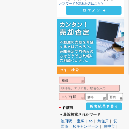
パスワードを忘れた方はこちら
種別
エリア| 駅
価格
面積
-
件該当
▼最近検索されたワード
池田駅
｜
宝塚
｜
to
｜
角住戸
｜
箕
面市
｜
toキャンペーン
｜
豊中市
｜