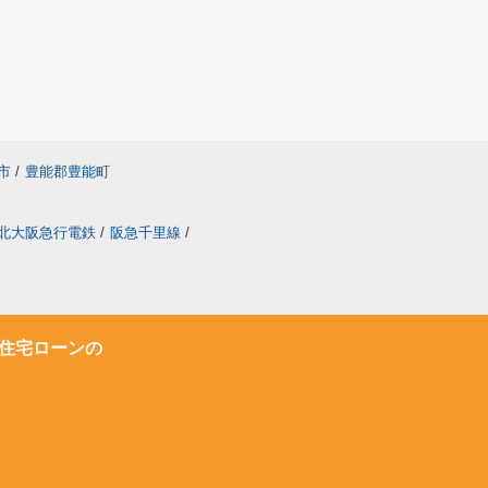
市
/
豊能郡豊能町
北大阪急行電鉄
/
阪急千里線
/
住宅ローンの