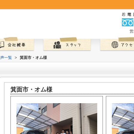
営
の声一覧
>
箕面市・オム様
箕面市・オム様