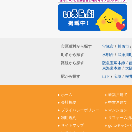
市区町村から探す
宝塚市
/
川西市
/
町名から探す
水明台
/
武庫川
路線から探す
阪急宝塚本線
/
東海道本線
/
大
駅から探す
山下
/
宝塚
/
桜
ホーム
新築戸建て
会社概要
中古戸建て
プライバシーポリシー
マンション
利用規約
リフォーム済
サイトマップ
go toキャン