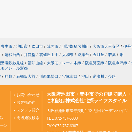
豊中市
/
池田市
/
吹田市
/
箕面市
/
川辺郡猪名川町
/
大阪市天王寺区
/
伊丹
町
/
清和台西
/
井口堂
/
雲雀丘山手
/
大和東
/
逆瀬台
/
五月丘
/
若葉
/
畑
能勢電鉄妙見線
/
福知山線
/
大阪モノレール本線
/
阪急箕面線
/
阪急今津線
/
阪モノレール彩都
井
/
畦野
/
石橋阪大前
/
川西能勢口
/
宝塚南口
/
池田
/
逆瀬川
/
少路
大阪府池田市・豊中市での戸建て購入・
お問い合わせ
ご相談は株式会社北摂ライフスタイル
お客様の声
スタッフ紹介
大阪府池田市満寿美町1-12 池田ガーデンハイツ
み
周辺施設検索
TEL:072-737-6300
ペーン
FAX:072-737-6307