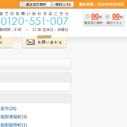
最終更新：2026年08月08日
00
00
件
件
最近見た物件
検討リスト
業時間：9:30 ～ 17:30
定休日：水曜日
箕面市
(25)
豊能郡豊能町
(3)
豊能郡能勢町
(1)