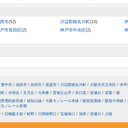
西市
(52)
川辺郡猪名川町
(10)
戸市長田区
(2)
神戸市中央区
(2)
豊中市
/
池田市
/
吹田市
/
箕面市
/
川辺郡猪名川町
/
大阪市天王寺区
/
伊丹
川町
/
水明台
/
五月丘
/
大和東
/
雲雀丘山手
/
井口堂
/
逆瀬台
/
若葉
/
畑
能勢電鉄妙見線
/
福知山線
/
大阪モノレール本線
/
阪急箕面線
/
阪急今津線
/
阪モノレール彩都
井
/
石橋阪大前
/
畦野
/
川西能勢口
/
宝塚南口
/
池田
/
逆瀬川
/
少路