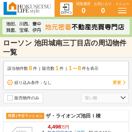
閲覧履歴
お気に入り
メニュー
0
0
ローソン 池田城南三丁目店の周辺物件
一覧
8
1
1～8
該当物件数
件
販売数
件
件を表示
変更
絞り込み条件：
なし
販売物件のみ
ザ・ライオンズ池田Ｉ棟
売買 | 中古マンション
4,498
万円