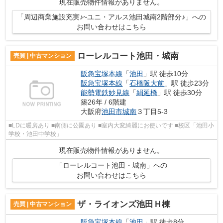
現在販売物件情報がありません。
「周辺商業施設充実♪~ユニ・アルス池田城南2階部分♪」への
お問い合わせはこちら
ローレルコート池田・城南
売買 | 中古マンション
阪急宝塚本線
「
池田
」駅 徒歩10分
阪急宝塚本線
「
石橋阪大前
」駅 徒歩23分
能勢電鉄妙見線
「
絹延橋
」駅 徒歩30分
築26年 / 6階建
大阪府
池田市
城南
３丁目5-3
■LDに暖房あり ■南側に公園あり ■室内大変綺麗にお使いです ■校区「池田小
学校・池田中学校」
現在販売物件情報がありません。
「ローレルコート池田・城南」への
お問い合わせはこちら
ザ・ライオンズ池田Ｈ棟
売買 | 中古マンション
阪急宝塚本線
「
池田
」駅 徒歩8分