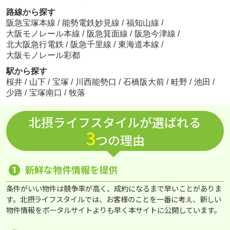
路線から探す
阪急宝塚本線
/
能勢電鉄妙見線
/
福知山線
/
大阪モノレール本線
/
阪急箕面線
/
阪急今津線
/
北大阪急行電鉄
/
阪急千里線
/
東海道本線
/
大阪モノレール彩都
駅から探す
桜井
/
山下
/
宝塚
/
川西能勢口
/
石橋阪大前
/
畦野
/
池田
/
少路
/
宝塚南口
/
牧落
北摂ライフスタイルが選ばれる
3
つの理由
❶
新鮮な物件情報を提供
条件がいい物件は競争率が高く、成約になるまで早いことがありま
す。北摂ライフスタイルでは、お客様のことを一番に考え、新しい
物件情報をポータルサイトよりも早く本サイトに公開しています。