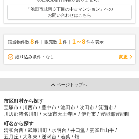
「池田市城南３丁目の中古マンション」への
お問い合わせはこちら
8
1
1～8
該当物件数
件
販売数
件
件を表示
変更
絞り込み条件：
なし
ページトップへ
市区町村から探す
宝塚市
/
川西市
/
豊中市
/
池田市
/
吹田市
/
箕面市
/
川辺郡猪名川町
/
大阪市天王寺区
/
伊丹市
/
豊能郡豊能町
町名から探す
清和台西
/
武庫川町
/
水明台
/
井口堂
/
雲雀丘山手
/
五月丘
/
大和東
/
逆瀬台
/
若葉
/
畑