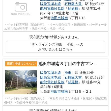
阪急宝塚本線
「
石橋阪大前
」駅 徒歩24分
能勢電鉄妙見線
「
絹延橋
」駅 徒歩31分
築20年 / 10階建 地下1階
大阪府
池田市
城南
３丁目1-15
・ペット飼育可能（諸条件有） ・オール電化住宅 ・医療施設・パーディール
ム等共有施設充実 ・池田小学校・池田中学校
現在販売物件情報がありません。
「ザ・ライオンズ池田 Ｈ棟」への
お問い合わせはこちら
池田市城南３丁目の中古マンション
売買 | 中古マンション
阪急宝塚本線
「
池田
」駅 徒歩11分
阪急宝塚本線
「
石橋阪大前
」駅 徒歩22分
能勢電鉄妙見線
「
絹延橋
」駅 徒歩33分
築24年 / 6階建
大阪府
池田市
城南
３丁目５－２１
・ペット飼育可能（規約あり） ・南西向き陽当たり良好 ・床暖房・浴室乾燥
機付き ・池田小学校/池田中学校
現在販売物件情報がありません。