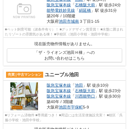
阪急宝塚本線
「
石橋阪大前
」駅 徒歩24分
能勢電鉄妙見線
「
絹延橋
」駅 徒歩31分
築20年 / 10階建
大阪府
池田市
城南
３丁目1-15
■ペット飼育可能（諸条件有り）！ ■グッドデザイン賞受賞！ ■水盤に囲まれ
たリゾートの雰囲気がある棟！ ■学校区（池田小学校・池田中学校）
現在販売物件情報がありません。
「ザ・ライオンズ池田Ｈ棟」への
お問い合わせはこちら
ユニーブル池田
売買 | 中古マンション
阪急宝塚本線
「
池田
」駅 徒歩10分
阪急宝塚本線
「
石橋阪大前
」駅 徒歩23分
阪急宝塚本線
「
川西能勢口
」駅 徒歩30分
築40年 / 3階建
大阪府
池田市
宇保町
5-9
■リフォーム済物件 ■専用庭つき！ ■周辺には生活至便施設充実！ ■校区「呉
服小学校・池田中学校」