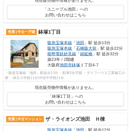
現在販売物件情報がありません。
「ユニーブル池田」への
お問い合わせはこちら
鉢塚1丁目
売買 | 中古一戸建
阪急宝塚本線
「
池田
」駅 徒歩13分
阪急宝塚本線
「
石橋阪大前
」駅 徒歩22分
能勢電鉄妙見線
「
絹延橋
」駅 徒歩32分
築23年 / 2階建
大阪府
池田市
鉢塚
１丁目4-7
・阪急宝塚線「池田」駅徒歩13分 ・駐車5台可能 ・ダイワハウス工業施工の
家 ・緑丘小学校11分/渋谷中学校21分
現在販売物件情報がありません。
「鉢塚1丁目」への
お問い合わせはこちら
ザ・ライオンズ池田 Ｈ棟
売買 | 中古マンション
阪急宝塚本線
「
池田
」駅 徒歩12分