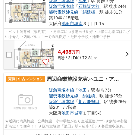
阪急宝塚本線
「
池田
」駅 徒歩10分
阪急宝塚本線
「
石橋阪大前
」駅 徒歩24分
能勢電鉄妙見線
「
絹延橋
」駅 徒歩31分
築19年 / 15階建
大阪府
池田市
城南
３丁目1-15
・ペット飼育可（規約有） ・角部屋につき陽当り良好 ・上階にお部屋はござ
いません ・2面バルコニーで通風良好 ・池田小学校・池田中学校
4,498
万
円
8階 / 3LDK / 72.81㎡
周辺商業施設充実♪~ユニ・アルス池田城南2階部分♪
売買 | 中古マンション
阪急宝塚本線
「
池田
」駅 徒歩7分
能勢電鉄妙見線
「
絹延橋
」駅 徒歩25分
阪急宝塚本線
「
川西能勢口
」駅 徒歩26分
築28年 / 7階建
大阪府
池田市
城南
１丁目5-3
★近隣に商業施設、公共施設、小中学校があり生活至便(*^^*) ★病院や市役
所も近くて便利！！ ★阪急宝塚線「池田」駅～徒歩7分♪ ★各居室収納あり
(^^♪