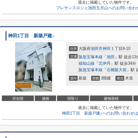
過去に掲載していた物件です。
プレサンスロジェ池田五月山へのお問い合わ
神田1丁目 新築戸建♪
大阪府
池田市
神田
１丁目8-10
住所
交通
阪急宝塚本線
「
池田
」駅 徒歩13
福知山線
「
北伊丹
」駅 徒歩34分
阪急宝塚本線
「
石橋阪大前
」駅 
新築
3階建
木造
築年
階数
構造
所在階
価格
間取り
建物面積
過去に掲載していた物件です。
神田1丁目 新築戸建♪へのお問い合わせ