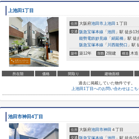
上池田1丁目
大阪府
池田市
上池田
１丁目
住所
交通
阪急宝塚本線
「
池田
」駅 徒歩13
能勢電鉄妙見線
「
絹延橋
」駅 徒
阪急宝塚本線
「
川西能勢口
」駅 
築12年
2階建
木造
築年
階数
構造
所在階
価格
間取り
建物面積
過去に掲載していた物件です。
上池田1丁目へのお問い合わせはこち
池田市神田4丁目
大阪府
池田市
神田
４丁目
住所
交通
阪急宝塚本線
「
池田
」駅 徒歩15