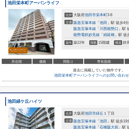
池田栄本町アーバンライフ
大阪府
池田市
栄本町
3-8
住所
交通
阪急宝塚本線
「
池田
」駅 徒歩4分
阪急宝塚本線
「
川西能勢口
」駅 
能勢電鉄妙見線
「
絹延橋
」駅 徒
築22年
15階建
鉄
築年
階数
構造
所在階
価格
間取り
専有面積
過去に掲載していた物件です。
池田栄本町アーバンライフへのお問い合わせ
池田緑ケ丘ハイツ
大阪府
池田市
緑丘
１丁目
住所
交通
阪急宝塚本線
「
池田
」駅 徒歩19
阪急宝塚本線
「
石橋阪大前
」駅 