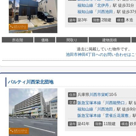
福知山線
「
北伊丹
」駅 徒歩31分
福知山線
「
川西池田
」駅 徒歩37
築3年
2階建
木造
築年
階数
構造
所在階
価格
間取り
建物面積
過去に掲載していた物件です。
池田市神田4丁目へのお問い合わせはこ
パルティ川西栄北団地
兵庫県
川西市
栄町
10-5
住所
交通
阪急宝塚本線
「
川西能勢口
」駅 
福知山線
「
川西池田
」駅 徒歩9分
阪急宝塚本線
「
雲雀丘花屋敷
」駅
築41年
11階建
鉄
築年
階数
構造