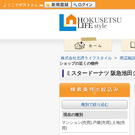
ようこそ
ゲスト
さん
株式会社北摂ライフスタイル
>
周辺施
ショップの近くの物件
ミスタードーナツ 阪急池田
種別で絞り込む
現在の種別
マンション(売買),戸建(売買),土地(売
買)