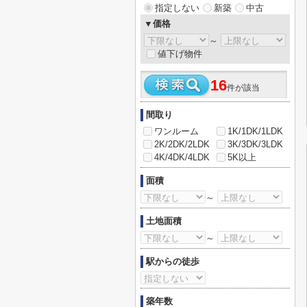
指定しない
新築
中古
▼価格
～
値下げ物件
16
件が該当
間取り
ワンルーム
1K/1DK/1LDK
2K/2DK/2LDK
3K/3DK/3LDK
4K/4DK/4LDK
5K以上
面積
～
土地面積
～
駅からの徒歩
築年数