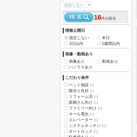
16
件が該当
情報公開日
指定しない
本日
3日以内
1週間以内
画像・動画あり
画像あり
動画あり
パノラマあり
こだわり条件
ペット相談
(-)
陽当り良好
(-)
リフォーム済
(-)
新婚さん向け
(-)
ファミリー向け
(-)
オール電化
(-)
エレベーター
(-)
システムキッチン
(-)
オートロック
(-)