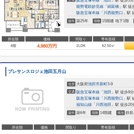
阪急宝塚本線
「
池田
」駅 徒歩3分
能勢電鉄妙見線
「
絹延橋
」駅 徒
阪急宝塚本線
「
川西能勢口
」駅 
築25年
15階建 地下1階
築年
階数
所在階
価格
間取り
専有面積
4,980
万円
4階
2LDK
62.50㎡
プレサンスロジェ池田五月山
大阪府
池田市
新町
3-9
住所
交通
阪急宝塚本線
「
池田
」駅 徒歩9分
阪急宝塚本線
「
川西能勢口
」駅 
福知山線
「
川西池田
」駅 徒歩20
築6年
14階建
鉄筋
築年
階数
構造
所在階
価格
間取り
専有面積