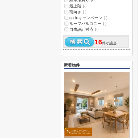
駐車場あり
(-)
最上階
(-)
南向き
(-)
go toキャンペーン
(-)
ルーフバルコニー
(-)
自由設計対応
(-)
16
件が該当
新着物件