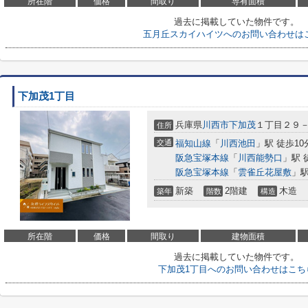
所在階
価格
間取り
専有面積
過去に掲載していた物件です。
五月丘スカイハイツへのお問い合わせは
下加茂1丁目
兵庫県
川西市
下加茂
１丁目２９
住所
交通
福知山線
「
川西池田
」駅 徒歩10
阪急宝塚本線
「
川西能勢口
」駅 
阪急宝塚本線
「
雲雀丘花屋敷
」駅
新築
2階建
木造
築年
階数
構造
所在階
価格
間取り
建物面積
過去に掲載していた物件です。
下加茂1丁目へのお問い合わせはこち