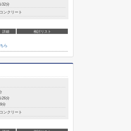
歩32分
コンクリート
詳細
検討リスト
ちら
分
歩26分
9分
コンクリート