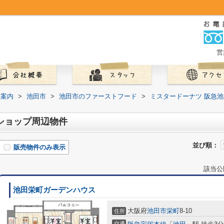
営
設案内
>
池田市
>
池田市のファーストフード
>
ミスタードーナツ 阪急
ショップ周辺物件
並び順：
販売物件のみ表示
該当公
池田栄町ガーデンハウス
大阪府
池田市
栄町
8-10
住所
交通