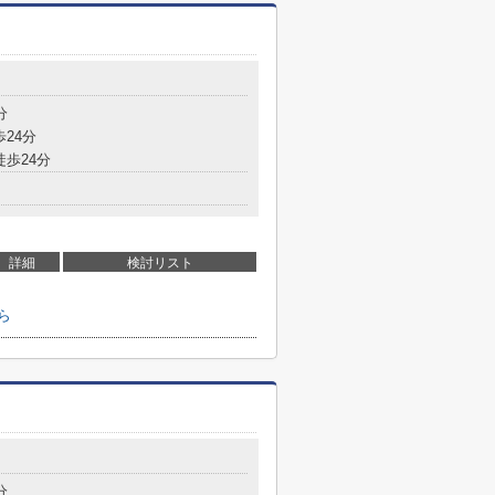
分
歩24分
徒歩24分
詳細
検討リスト
ら
分