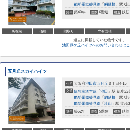
能勢電鉄妙見線
「
絹延橋
」駅 徒
築49年
6階建
鉄筋
築年
階数
構造
所在階
価格
間取り
専有面積
過去に掲載していた物件です。
池田緑ケ丘ハイツへのお問い合わせはこ
五月丘スカイハイツ
大阪府
池田市
五月丘
３丁目4-15
住所
交通
阪急宝塚本線
「
池田
」駅 徒歩22
能勢電鉄妙見線
「
絹延橋
」駅 徒
能勢電鉄妙見線
「
滝山
」駅 徒歩3
築52年
5階建
鉄筋
築年
階数
構造