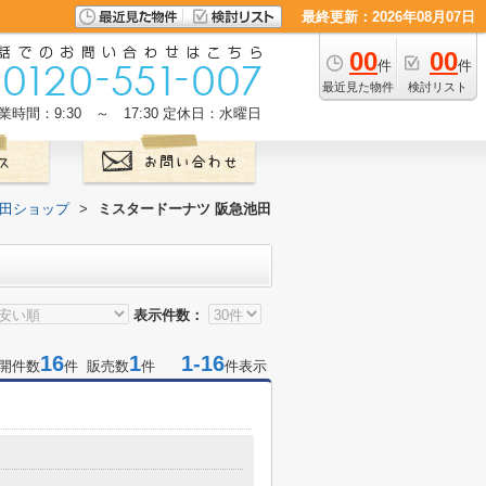
最終更新：2026年08月07日
00
00
件
件
最近見た物件
検討リスト
業時間：9:30 ～ 17:30
定休日：水曜日
池田ショップ
>
ミスタードーナツ 阪急池田
表示件数：
16
1
1-16
開件数
件 販売数
件
件表示