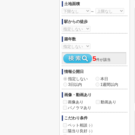
土地面積
～
駅からの徒歩
築年数
5
件が該当
情報公開日
指定しない
本日
3日以内
1週間以内
画像・動画あり
画像あり
動画あり
パノラマあり
こだわり条件
ペット相談
(-)
陽当り良好
(-)