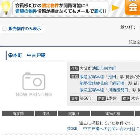
並び順：
販売物件のみ表示
該当
栄本町 中古戸建
大阪府
池田市
栄本町
住所
交通
阪急宝塚本線
「
池田
」駅 徒歩7分
能勢電鉄妙見線
「
絹延橋
」駅 徒
阪急宝塚本線
「
川西能勢口
」駅 
築56年
1階建
木造
築年
階数
構造
所在階
価格
間取り
建物面積
過去に掲載していた物件です。
栄本町 中古戸建へのお問い合わせはこ