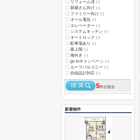
リフォーム済
(-)
新婚さん向け
(-)
ファミリー向け
(-)
オール電化
(-)
エレベーター
(-)
システムキッチン
(-)
オートロック
(-)
駐車場あり
(-)
最上階
(-)
南向き
(-)
go toキャンペーン
(-)
ルーフバルコニー
(-)
自由設計対応
(-)
5
件が該当
新着物件