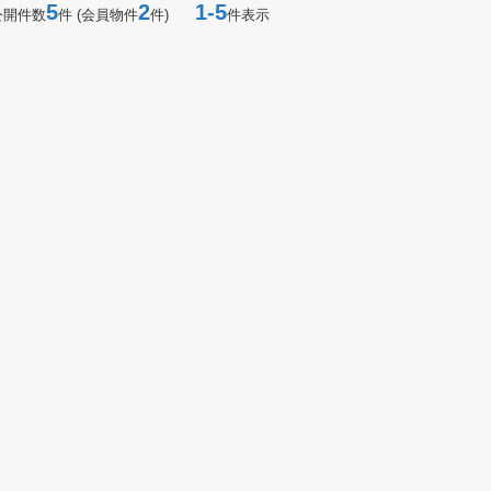
5
2
1-5
公開件数
件 (会員物件
件)
件表示