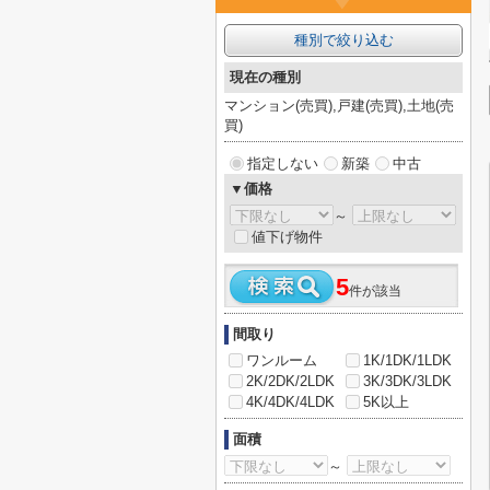
種別で絞り込む
現在の種別
マンション(売買),戸建(売買),土地(売
買)
指定しない
新築
中古
▼価格
～
値下げ物件
5
件が該当
間取り
ワンルーム
1K/1DK/1LDK
2K/2DK/2LDK
3K/3DK/3LDK
4K/4DK/4LDK
5K以上
面積
～