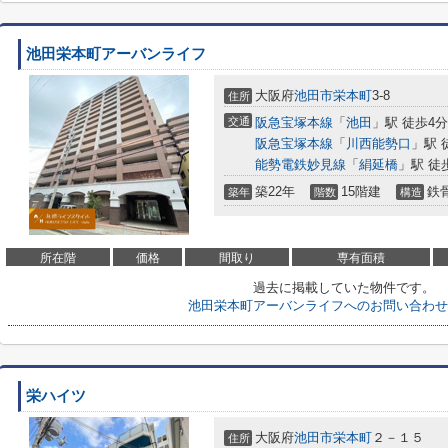
池田栄本町アーバンライフ
大阪府
池田市
栄本町
3-8
住所
交通
阪急宝塚本線
「
池田
」駅 徒歩4分
阪急宝塚本線
「
川西能勢口
」駅 
能勢電鉄妙見線
「
絹延橋
」駅 徒
築22年
15階建
鉄
築年
階数
構造
所在階
価格
間取り
専有面積
過去に掲載していた物件です。
池田栄本町アーバンライフへのお問い合わせ
栄ハイツ
大阪府
池田市
栄本町
２－１５
住所