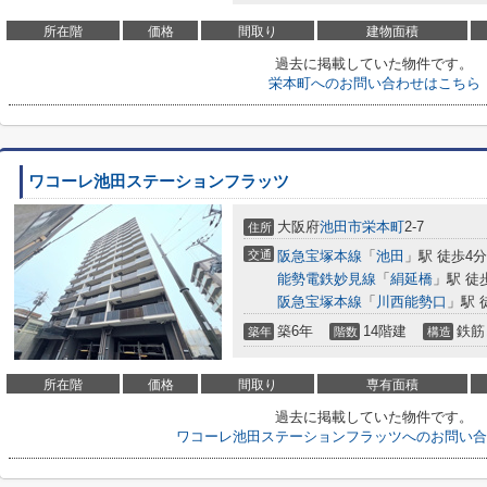
所在階
価格
間取り
建物面積
過去に掲載していた物件です。
栄本町へのお問い合わせはこちら
ワコーレ池田ステーションフラッツ
大阪府
池田市
栄本町
2-7
住所
交通
阪急宝塚本線
「
池田
」駅 徒歩4分
能勢電鉄妙見線
「
絹延橋
」駅 徒
阪急宝塚本線
「
川西能勢口
」駅 
築6年
14階建
鉄筋
築年
階数
構造
所在階
価格
間取り
専有面積
過去に掲載していた物件です。
ワコーレ池田ステーションフラッツへのお問い合