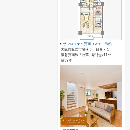
サンロイヤル箕面コスモ１号館
大阪府箕面市牧落５丁目８－１
阪急箕面線「牧落」駅 徒歩11分
築39年