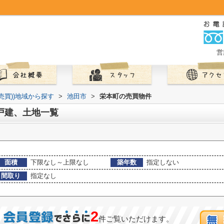
営
(売買))地域から探す
>
池田市
>
栄本町の売買物件
戸建、土地一覧
面積
下限なし～上限なし
築年数
指定しない
間取り
指定なし
2
件ご覧いただけます。