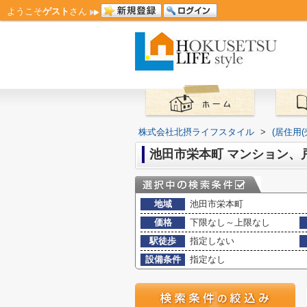
ようこそ
ゲスト
さん
株式会社北摂ライフスタイル
>
(居住用
池田市栄本町 マンション、
地域
池田市栄本町
価格
下限なし～上限なし
駅徒歩
指定しない
設備条件
指定なし