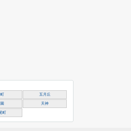
栄町
五月丘
荘園
天神
尾町