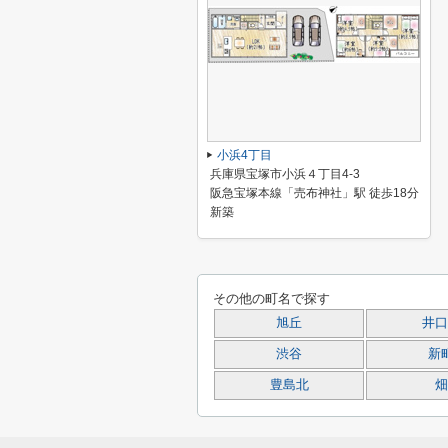
小浜4丁目
兵庫県宝塚市小浜４丁目4-3
阪急宝塚本線「売布神社」駅 徒歩18分
新築
その他の町名で探す
旭丘
井口
渋谷
新
豊島北
畑