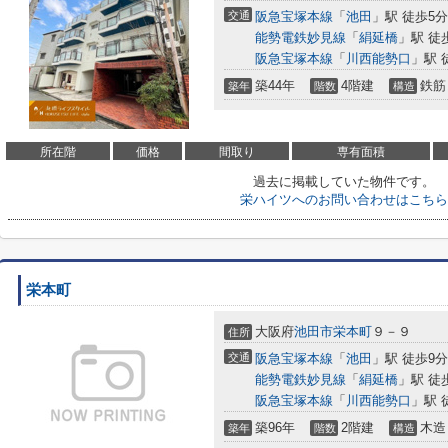
交通
阪急宝塚本線
「
池田
」駅 徒歩5分
能勢電鉄妙見線
「
絹延橋
」駅 徒
阪急宝塚本線
「
川西能勢口
」駅 
築44年
4階建
鉄筋
築年
階数
構造
所在階
価格
間取り
専有面積
過去に掲載していた物件です。
栄ハイツへのお問い合わせはこちら
栄本町
大阪府
池田市
栄本町
９－９
住所
交通
阪急宝塚本線
「
池田
」駅 徒歩9分
能勢電鉄妙見線
「
絹延橋
」駅 徒
阪急宝塚本線
「
川西能勢口
」駅 
築96年
2階建
木造
築年
階数
構造