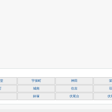
堂
宇保町
神田
町
城南
住吉
鉢塚
伏尾台
伏