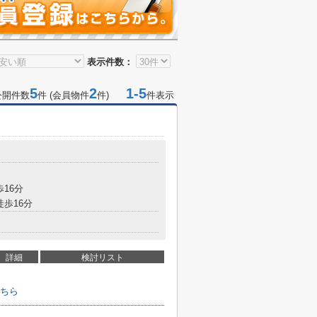
表示件数：
5
2
1-5
公開件数
件 (会員物件
件)
件表示
歩16分
徒歩16分
詳細
検討リスト
ちら