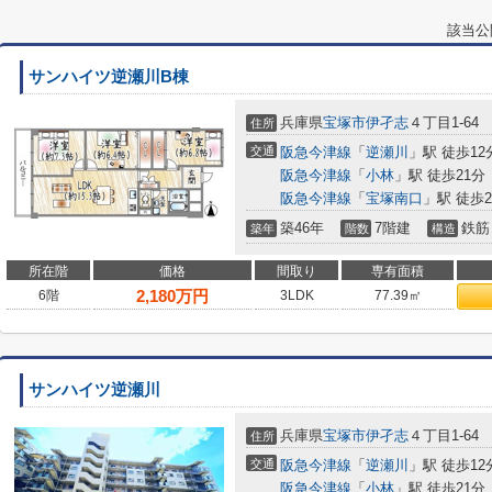
該当公
サンハイツ逆瀬川B棟
兵庫県
宝塚市
伊孑志
４丁目1-64
住所
交通
阪急今津線
「
逆瀬川
」駅 徒歩12
阪急今津線
「
小林
」駅 徒歩21分
阪急今津線
「
宝塚南口
」駅 徒歩2
築46年
7階建
鉄筋
築年
階数
構造
所在階
価格
間取り
専有面積
2,180
万円
6階
3LDK
77.39㎡
サンハイツ逆瀬川
兵庫県
宝塚市
伊孑志
４丁目1-64
住所
交通
阪急今津線
「
逆瀬川
」駅 徒歩12
阪急今津線
「
小林
」駅 徒歩21分