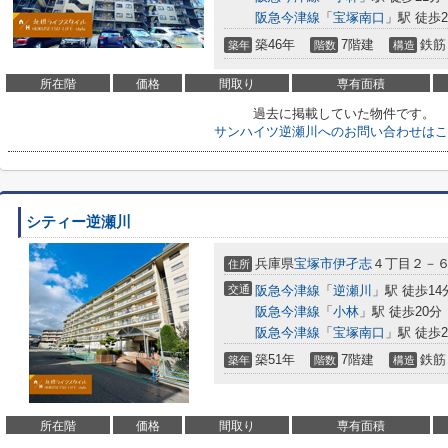
阪急今津線
「
宝塚南口
」駅 徒歩2
築46年
7階建
鉄筋
築年
階数
構造
所在階
価格
間取り
専有面積
過去に掲載していた物件です。
サンハイツ逆瀬川へのお問い合わせはこ
シティー逆瀬川
兵庫県
宝塚市
伊孑志
４丁目２－
住所
交通
阪急今津線
「
逆瀬川
」駅 徒歩14
阪急今津線
「
小林
」駅 徒歩20分
阪急今津線
「
宝塚南口
」駅 徒歩2
築51年
7階建
鉄筋
築年
階数
構造
所在階
価格
間取り
専有面積