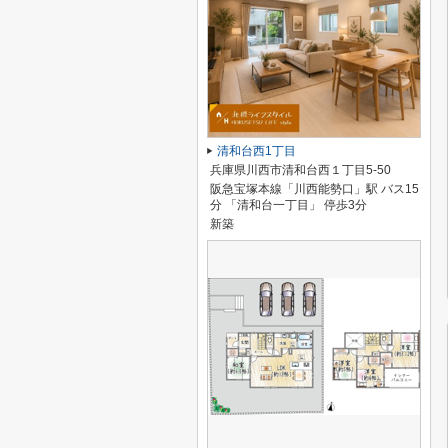
清和台西1丁目
兵庫県川西市清和台西１丁目5-50
阪急宝塚本線「川西能勢口」駅 バス15
分 「清和台一丁目」 停歩3分
新築