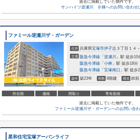
過去に掲載していた物件です。
サンハイツ逆瀬川 Ｂ棟へのお問い合わせ
ファミール逆瀬川ザ・ガーデン
兵庫県
宝塚市
伊孑志
３丁目１４
住所
交通
阪急今津線
「
逆瀬川
」駅 徒歩10
阪急今津線
「
小林
」駅 徒歩18分
阪急今津線
「
宝塚南口
」駅 徒歩2
築23年
9階建
鉄筋
築年
階数
構造
所在階
価格
間取り
専有面積
過去に掲載していた物件です。
ファミール逆瀬川ザ・ガーデンへのお問い合わ
星和住宅宝塚アーバンライフ