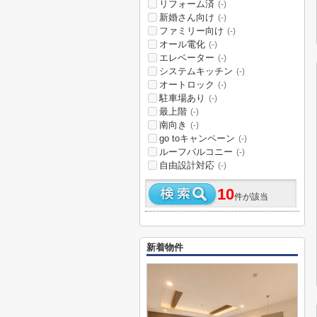
リフォーム済
(-)
新婚さん向け
(-)
ファミリー向け
(-)
オール電化
(-)
エレベーター
(-)
システムキッチン
(-)
オートロック
(-)
駐車場あり
(-)
最上階
(-)
南向き
(-)
go toキャンペーン
(-)
ルーフバルコニー
(-)
自由設計対応
(-)
10
件が該当
新着物件