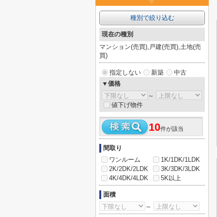
種別で絞り込む
現在の種別
マンション(売買),戸建(売買),土地(売
買)
指定しない
新築
中古
▼価格
～
値下げ物件
10
件が該当
間取り
ワンルーム
1K/1DK/1LDK
2K/2DK/2LDK
3K/3DK/3LDK
4K/4DK/4LDK
5K以上
面積
～