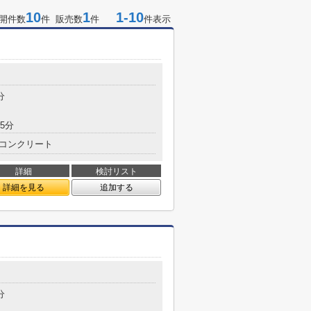
10
1
1-10
開件数
件 販売数
件
件表示
分
5分
コンクリート
詳細
検討リスト
詳細を見る
追加する
分