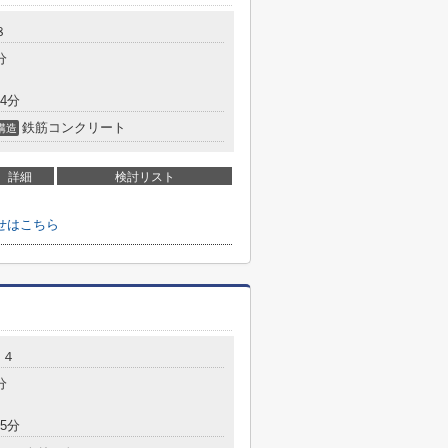
８
分
4分
鉄筋コンクリート
構造
詳細
検討リスト
せはこちら
６４
分
5分