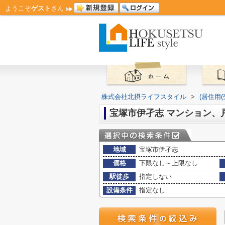
ようこそ
ゲスト
さん
株式会社北摂ライフスタイル
>
(居住用
宝塚市伊孑志 マンション、
地域
宝塚市伊孑志
価格
下限なし～上限なし
駅徒歩
指定しない
設備条件
指定なし