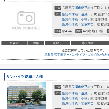
兵庫県
宝塚市
伊孑志
４丁目２-６
住所
交通
阪急今津線
「
逆瀬川
」駅 徒歩14
阪急今津線
「
小林
」駅 徒歩21分
阪急今津線
「
宝塚南口
」駅 徒歩2
築45年
4階建 地下1階
築年
階数
所在階
価格
間取り
専有面積
過去に掲載していた物件です。
星和住宅宝塚アーバンライフへのお問い合わ
サンハイツ逆瀬川Ａ棟
兵庫県
宝塚市
伊孑志
４丁目１－
住所
交通
阪急今津線
「
逆瀬川
」駅 徒歩12
阪急今津線
「
小林
」駅 徒歩21分
阪急今津線
「
宝塚南口
」駅 徒歩2