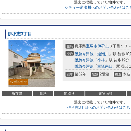
過去に掲載していた物件です。
シティー逆瀬川へのお問い合わせはこ
伊孑志3丁目
兵庫県
宝塚市
伊孑志
３丁目１３
住所
交通
阪急今津線
「
逆瀬川
」駅 徒歩10
阪急今津線
「
小林
」駅 徒歩19分
阪急今津線
「
宝塚南口
」駅 徒歩1
築32年
2階建
木造
築年
階数
構造
所在階
価格
間取り
建物面積
過去に掲載していた物件です。
伊孑志3丁目へのお問い合わせはこち