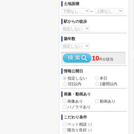
土地面積
～
駅からの徒歩
築年数
10
件が該当
情報公開日
指定しない
本日
3日以内
1週間以内
画像・動画あり
画像あり
動画あり
パノラマあり
こだわり条件
ペット相談
(-)
陽当り良好
(-)