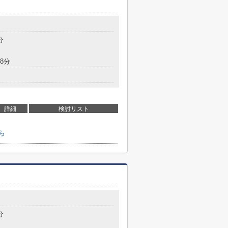
７
分
8分
詳細
検討リスト
ら
分