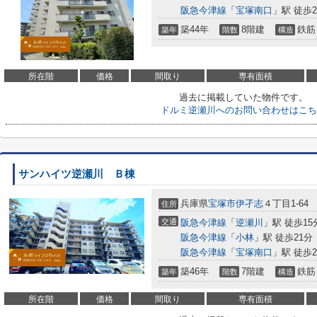
阪急今津線
「
宝塚南口
」駅 徒歩2
築44年
8階建
鉄筋
築年
階数
構造
所在階
価格
間取り
専有面積
過去に掲載していた物件です。
ドルミ逆瀬川へのお問い合わせはこち
サンハイツ逆瀬川 Ｂ棟
兵庫県
宝塚市
伊孑志
４丁目1-64
住所
交通
阪急今津線
「
逆瀬川
」駅 徒歩15
阪急今津線
「
小林
」駅 徒歩21分
阪急今津線
「
宝塚南口
」駅 徒歩2
築46年
7階建
鉄筋
築年
階数
構造
所在階
価格
間取り
専有面積