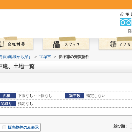
営
(売買))地域から探す
>
宝塚市
>
伊孑志の売買物件
戸建、土地一覧
面積
下限なし～上限なし
築年数
指定しない
間取り
指定なし
並び順：
販売物件のみ表示