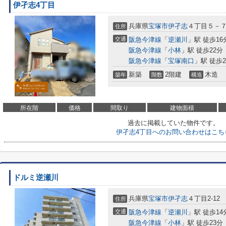
伊孑志4丁目
兵庫県
宝塚市
伊孑志
４丁目５－
住所
交通
阪急今津線
「
逆瀬川
」駅 徒歩16
阪急今津線
「
小林
」駅 徒歩22分
阪急今津線
「
宝塚南口
」駅 徒歩2
新築
2階建
木造
築年
階数
構造
所在階
価格
間取り
建物面積
過去に掲載していた物件です。
伊孑志4丁目へのお問い合わせはこち
ドルミ逆瀬川
兵庫県
宝塚市
伊孑志
４丁目2-12
住所
交通
阪急今津線
「
逆瀬川
」駅 徒歩14
阪急今津線
「
小林
」駅 徒歩23分