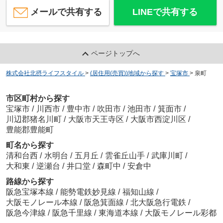
メールで共有する
LINEで共有する
ページトップへ
株式会社北摂ライフスタイル
>
(居住用(売買))地域から探す
>
宝塚市
>
泉町
市区町村から探す
宝塚市
/
川西市
/
豊中市
/
吹田市
/
池田市
/
箕面市
/
川辺郡猪名川町
/
大阪市天王寺区
/
大阪市西淀川区
/
豊能郡豊能町
町名から探す
清和台西
/
水明台
/
五月丘
/
雲雀丘山手
/
武庫川町
/
大和東
/
逆瀬台
/
井口堂
/
森町中
/
安倉中
路線から探す
阪急宝塚本線
/
能勢電鉄妙見線
/
福知山線
/
大阪モノレール本線
/
阪急箕面線
/
北大阪急行電鉄
/
阪急今津線
/
阪急千里線
/
東海道本線
/
大阪モノレール彩都