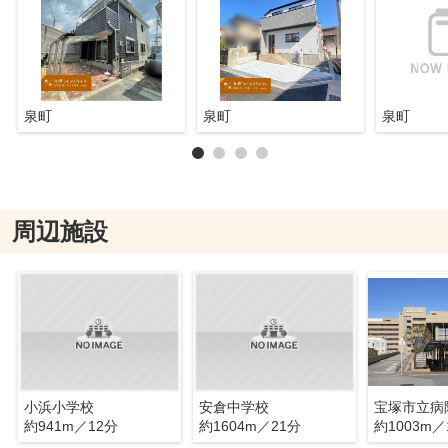
泉町
泉町
泉町
周辺施設
小浜小学校
安倉中学校
宝塚市立病
約941m／12分
約1604m／21分
約1003m／