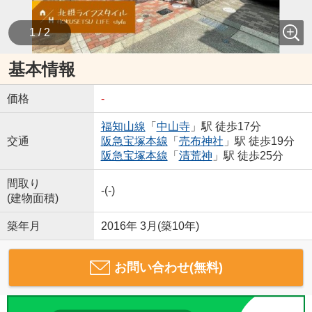
1 / 2
基本情報
価格
-
福知山線
「
中山寺
」駅 徒歩17分
交通
阪急宝塚本線
「
売布神社
」駅 徒歩19分
阪急宝塚本線
「
清荒神
」駅 徒歩25分
間取り
-(-)
(建物面積)
築年月
2016年 3月(築10年)
お問い合わせ(無料)