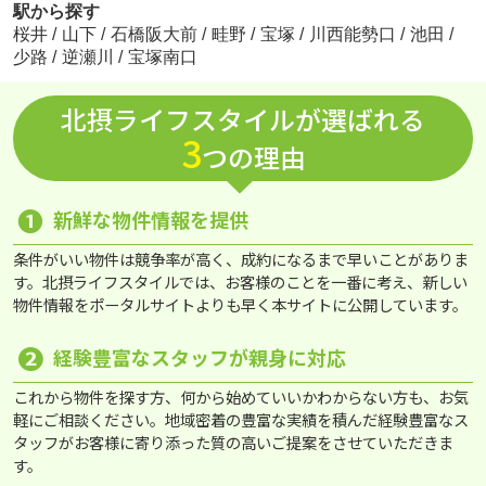
駅から探す
桜井
/
山下
/
石橋阪大前
/
畦野
/
宝塚
/
川西能勢口
/
池田
/
少路
/
逆瀬川
/
宝塚南口
北摂ライフスタイルが選ばれる
3
つの理由
❶
新鮮な物件情報を提供
条件がいい物件は競争率が高く、成約になるまで早いことがありま
す。北摂ライフスタイルでは、お客様のことを一番に考え、新しい
物件情報をポータルサイトよりも早く本サイトに公開しています。
❷
経験豊富なスタッフが親身に対応
これから物件を探す方、何から始めていいかわからない方も、お気
軽にご相談ください。地域密着の豊富な実績を積んだ経験豊富なス
タッフがお客様に寄り添った質の高いご提案をさせていただきま
す。