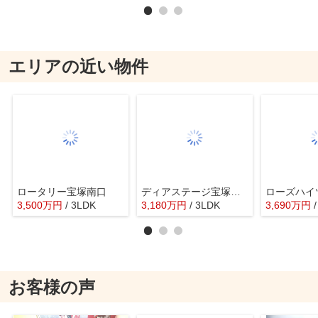
エリアの近い物件
ロータリー宝塚南口
ディアステージ宝塚清荒神
ローズハイ
3,500
万
円
/ 3LDK
3,180
万
円
/ 3LDK
3,690
万
円
お客様の声