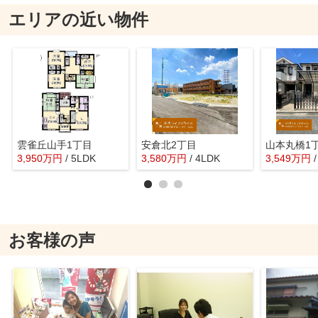
エリアの近い物件
雲雀丘山手1丁目
安倉北2丁目
山本丸橋1
3,950
万
円
/ 5LDK
3,580
万
円
/ 4LDK
3,549
万
円
お客様の声