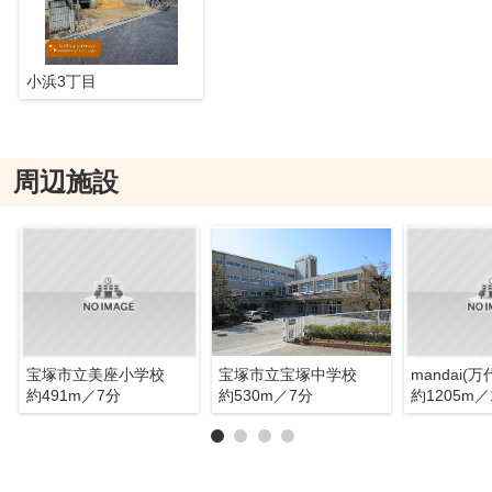
小浜3丁目
周辺施設
宝塚市立美座小学校
宝塚市立宝塚中学校
mandai(
約491m／7分
約530m／7分
約1205m／