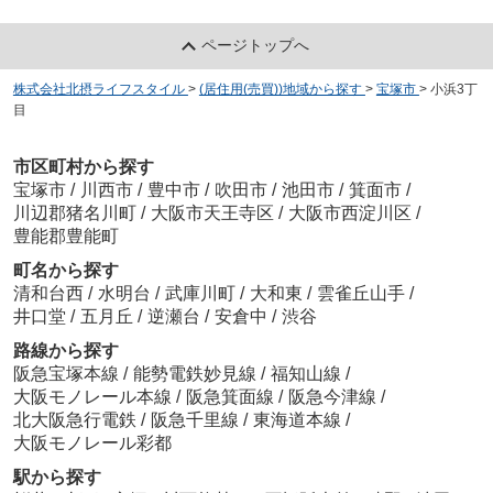
ページトップへ
株式会社北摂ライフスタイル
>
(居住用(売買))地域から探す
>
宝塚市
>
小浜3丁
目
市区町村から探す
宝塚市
/
川西市
/
豊中市
/
吹田市
/
池田市
/
箕面市
/
川辺郡猪名川町
/
大阪市天王寺区
/
大阪市西淀川区
/
豊能郡豊能町
町名から探す
清和台西
/
水明台
/
武庫川町
/
大和東
/
雲雀丘山手
/
井口堂
/
五月丘
/
逆瀬台
/
安倉中
/
渋谷
路線から探す
阪急宝塚本線
/
能勢電鉄妙見線
/
福知山線
/
大阪モノレール本線
/
阪急箕面線
/
阪急今津線
/
北大阪急行電鉄
/
阪急千里線
/
東海道本線
/
大阪モノレール彩都
駅から探す