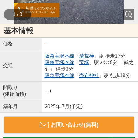
1 / 3
基本情報
価格
-
阪急宝塚本線
「
清荒神
」駅 徒歩17分
阪急宝塚本線
「
宝塚
」駅 バス8分 「鶴之
交通
荘」 停歩3分
阪急宝塚本線
「
売布神社
」駅 徒歩19分
間取り
-(-)
(建物面積)
築年月
2025年 7月(予定)
お問い合わせ(無料)