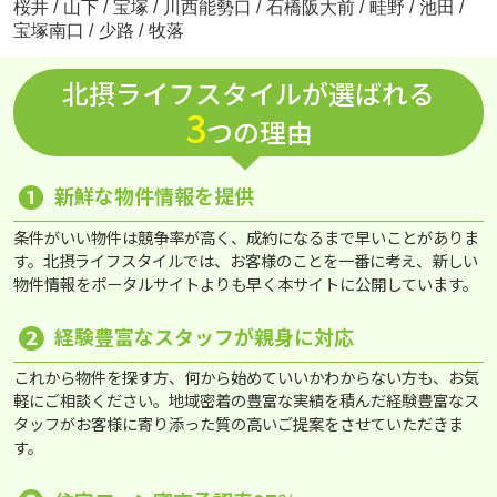
桜井
/
山下
/
宝塚
/
川西能勢口
/
石橋阪大前
/
畦野
/
池田
/
宝塚南口
/
少路
/
牧落
北摂ライフスタイルが選ばれる
3
つの理由
❶
新鮮な物件情報を提供
条件がいい物件は競争率が高く、成約になるまで早いことがありま
す。北摂ライフスタイルでは、お客様のことを一番に考え、新しい
物件情報をポータルサイトよりも早く本サイトに公開しています。
❷
経験豊富なスタッフが親身に対応
これから物件を探す方、何から始めていいかわからない方も、お気
軽にご相談ください。地域密着の豊富な実績を積んだ経験豊富なス
タッフがお客様に寄り添った質の高いご提案をさせていただきま
す。