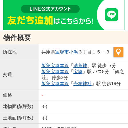
物件概要
所在地
兵庫県
宝塚市
小浜
３丁目１５－３
阪急宝塚本線
「
清荒神
」駅 徒歩17分
阪急宝塚本線
「
宝塚
」駅 バス8分 「鶴之
交通
荘」 停歩3分
阪急宝塚本線
「
売布神社
」駅 徒歩19分
価格
-
建物面積(坪数)
-(-)
土地面積(坪数)
-(-)