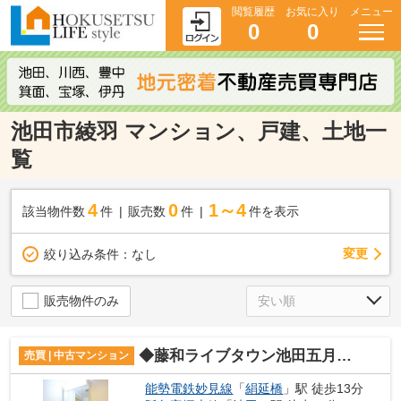
閲覧履歴
お気に入り
メニュー
0
0
池田市綾羽 マンション、戸建、土地一
覧
4
0
1～4
該当物件数
件
販売数
件
件を表示
変更
絞り込み条件：
なし
販売物件のみ
◆藤和ライブタウン池田五月山◆2021年10月リフォーム済み◆
売買 | 中古マンション
能勢電鉄妙見線
「
絹延橋
」駅 徒歩13分