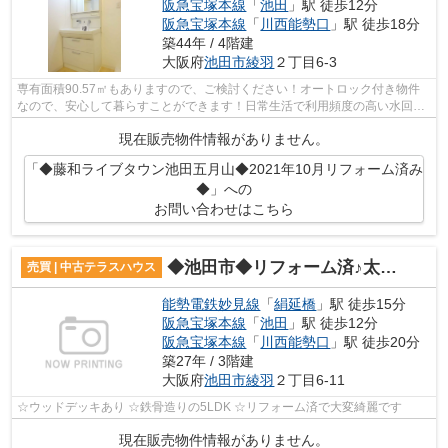
阪急宝塚本線
「
池田
」駅 徒歩12分
阪急宝塚本線
「
川西能勢口
」駅 徒歩18分
築44年 / 4階建
大阪府
池田市
綾羽
２丁目6-3
専有面積90.57㎡もありますので、ご検討ください！オートロック付き物件
なので、安心して暮らすことができます！日常生活で利用頻度の高い水回り
だからこそ、使い勝手のいいシステムキ...
現在販売物件情報がありません。
「◆藤和ライブタウン池田五月山◆2021年10月リフォーム済み
◆」への
お問い合わせはこちら
◆池田市◆リフォーム済♪太陽光発電システム有り◆綾羽2丁目◆
売買 | 中古テラスハウス
能勢電鉄妙見線
「
絹延橋
」駅 徒歩15分
阪急宝塚本線
「
池田
」駅 徒歩12分
阪急宝塚本線
「
川西能勢口
」駅 徒歩20分
築27年 / 3階建
大阪府
池田市
綾羽
２丁目6-11
☆ウッドデッキあり ☆鉄骨造りの5LDK ☆リフォーム済で大変綺麗です
現在販売物件情報がありません。