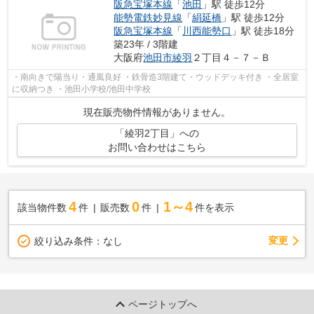
阪急宝塚本線
「
池田
」駅 徒歩12分
能勢電鉄妙見線
「
絹延橋
」駅 徒歩12分
阪急宝塚本線
「
川西能勢口
」駅 徒歩18分
築23年 / 3階建
大阪府
池田市
綾羽
２丁目４－７－Ｂ
・南向きで陽当り・通風良好 ・鉄骨造3階建て・ウッドデッキ付き ・全居室
に収納つき ・池田小学校/池田中学校
現在販売物件情報がありません。
「綾羽2丁目」への
お問い合わせはこちら
4
0
1～4
該当物件数
件
販売数
件
件を表示
変更
絞り込み条件：
なし
ページトップへ