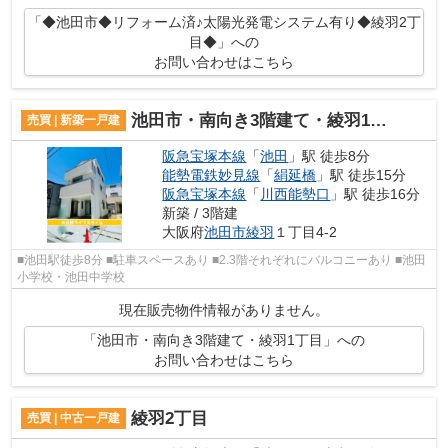
「◆池田市◆リフォーム済♪太陽光発電システム有り◆綾羽2丁
目◆」への
お問い合わせはこちら
池田市・南向き3階建て・綾羽1丁目
売買 | 新築一戸建
阪急宝塚本線
「
池田
」駅 徒歩8分
能勢電鉄妙見線
「
絹延橋
」駅 徒歩15分
阪急宝塚本線
「
川西能勢口
」駅 徒歩16分
新築 / 3階建
大阪府
池田市
綾羽
１丁目4-2
■池田駅徒歩8分 ■駐車スペースあり ■2.3階それぞれにバルコニーあり ■池田
小学校・池田中学校
現在販売物件情報がありません。
「池田市・南向き3階建て・綾羽1丁目」への
お問い合わせはこちら
綾羽2丁目
売買 | 中古一戸建