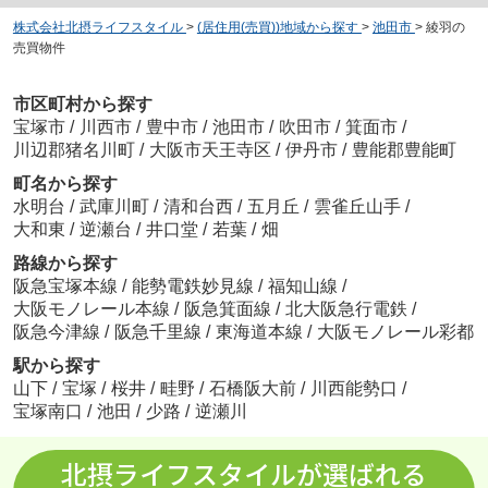
株式会社北摂ライフスタイル
>
(居住用(売買))地域から探す
>
池田市
>
綾羽の
売買物件
市区町村から探す
宝塚市
/
川西市
/
豊中市
/
池田市
/
吹田市
/
箕面市
/
川辺郡猪名川町
/
大阪市天王寺区
/
伊丹市
/
豊能郡豊能町
町名から探す
水明台
/
武庫川町
/
清和台西
/
五月丘
/
雲雀丘山手
/
大和東
/
逆瀬台
/
井口堂
/
若葉
/
畑
路線から探す
阪急宝塚本線
/
能勢電鉄妙見線
/
福知山線
/
大阪モノレール本線
/
阪急箕面線
/
北大阪急行電鉄
/
阪急今津線
/
阪急千里線
/
東海道本線
/
大阪モノレール彩都
駅から探す
山下
/
宝塚
/
桜井
/
畦野
/
石橋阪大前
/
川西能勢口
/
宝塚南口
/
池田
/
少路
/
逆瀬川
北摂ライフスタイルが選ばれる