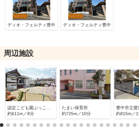
ディオ・フェルティ豊中
ディオ・フェルティ豊中
周辺施設
認定こども園ぶっこう幼稚園
たまい保育所
豊中市立螢
約611m／8分
約725m／10分
約815m／1