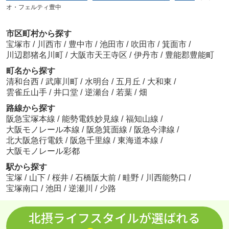
オ・フェルティ豊中
市区町村から探す
宝塚市
/
川西市
/
豊中市
/
池田市
/
吹田市
/
箕面市
/
川辺郡猪名川町
/
大阪市天王寺区
/
伊丹市
/
豊能郡豊能町
町名から探す
清和台西
/
武庫川町
/
水明台
/
五月丘
/
大和東
/
雲雀丘山手
/
井口堂
/
逆瀬台
/
若葉
/
畑
路線から探す
阪急宝塚本線
/
能勢電鉄妙見線
/
福知山線
/
大阪モノレール本線
/
阪急箕面線
/
阪急今津線
/
北大阪急行電鉄
/
阪急千里線
/
東海道本線
/
大阪モノレール彩都
駅から探す
宝塚
/
山下
/
桜井
/
石橋阪大前
/
畦野
/
川西能勢口
/
宝塚南口
/
池田
/
逆瀬川
/
少路
北摂ライフスタイルが選ばれる