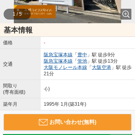
1 / 5
基本情報
価格
-
阪急宝塚本線
「
豊中
」駅 徒歩9分
阪急宝塚本線
「
蛍池
」駅 徒歩13分
交通
大阪モノレール本線
「
大阪空港
」駅 徒歩
21分
間取り
-(-)
(専有面積)
築年月
1995年 1月(築31年)
お問い合わせ(無料)