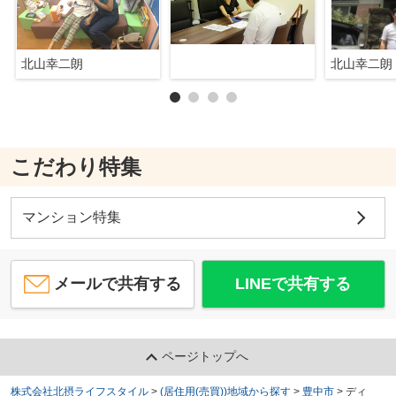
北山幸二朗
北山幸二朗
こだわり特集
マンション特集
メールで共有する
LINEで共有する
ページトップへ
株式会社北摂ライフスタイル
>
(居住用(売買))地域から探す
>
豊中市
>
ディ