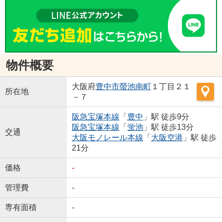
物件概要
大阪府
豊中市
螢池南町
１丁目２１
所在地
－７
阪急宝塚本線
「
豊中
」駅 徒歩9分
阪急宝塚本線
「
蛍池
」駅 徒歩13分
交通
大阪モノレール本線
「
大阪空港
」駅 徒歩
21分
価格
-
管理費
-
専有面積
-