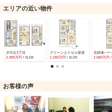
エリアの近い物件
夕日丘3丁目
グリーンエクセル柴原
北桜塚パー
2,990
万
円
/ 3LDK
2,280
万
円
/ 3LDK
2,680
万
円
お客様の声