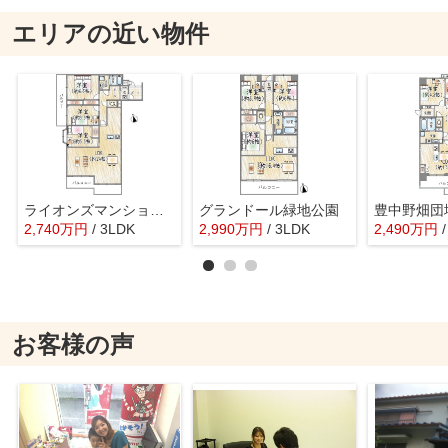
エリアの近い物件
ライオンズマンション豊中上野東第２
グランドール緑地公園
豊中野畑団
2,740
万
円
/ 3LDK
2,990
万
円
/ 3LDK
2,490
万
円
お客様の声