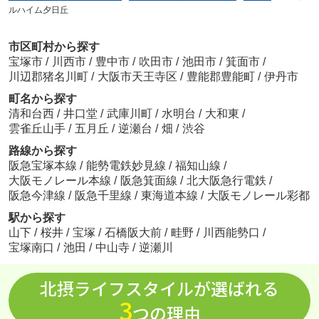
ルハイム夕日丘
市区町村から探す
宝塚市
/
川西市
/
豊中市
/
吹田市
/
池田市
/
箕面市
/
川辺郡猪名川町
/
大阪市天王寺区
/
豊能郡豊能町
/
伊丹市
町名から探す
清和台西
/
井口堂
/
武庫川町
/
水明台
/
大和東
/
雲雀丘山手
/
五月丘
/
逆瀬台
/
畑
/
渋谷
路線から探す
阪急宝塚本線
/
能勢電鉄妙見線
/
福知山線
/
大阪モノレール本線
/
阪急箕面線
/
北大阪急行電鉄
/
阪急今津線
/
阪急千里線
/
東海道本線
/
大阪モノレール彩都
駅から探す
山下
/
桜井
/
宝塚
/
石橋阪大前
/
畦野
/
川西能勢口
/
宝塚南口
/
池田
/
中山寺
/
逆瀬川
北摂ライフスタイルが選ばれる
3
つの理由