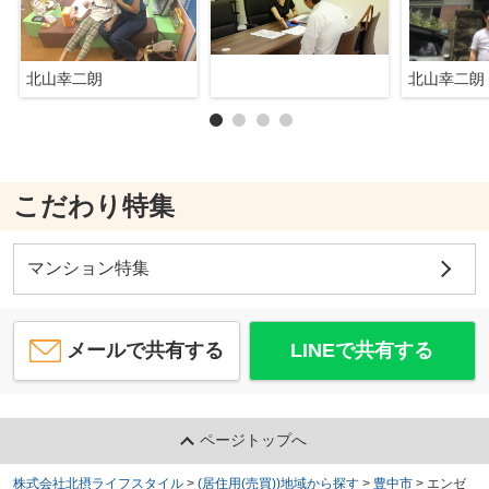
北山幸二朗
北山幸二朗
こだわり特集
マンション特集
メールで共有する
LINEで共有する
ページトップへ
株式会社北摂ライフスタイル
>
(居住用(売買))地域から探す
>
豊中市
>
エンゼ