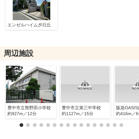
エンゼルハイム夕日丘
周辺施設
豊中市立熊野田小学校
豊中市立第三中学校
約927m／12分
約1127m／15分
約416m／