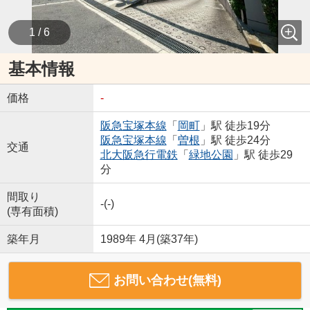
1 / 6
基本情報
価格
-
阪急宝塚本線
「
岡町
」駅 徒歩19分
阪急宝塚本線
「
曽根
」駅 徒歩24分
交通
北大阪急行電鉄
「
緑地公園
」駅 徒歩29
分
間取り
-(-)
(専有面積)
築年月
1989年 4月(築37年)
お問い合わせ(無料)