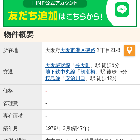
物件概要
所在地
大阪府
大阪市港区
磯路
２丁目21-8
大阪環状線
「
弁天町
」駅 徒歩5分
交通
地下鉄中央線
「
朝潮橋
」駅 徒歩15分
桜島線
「
安治川口
」駅 徒歩42分
価格
-
管理費
-
専有面積
-
築年月
1979年 2月(築47年)