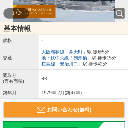
1 / 3
基本情報
価格
-
大阪環状線
「
弁天町
」駅 徒歩5分
交通
地下鉄中央線
「
朝潮橋
」駅 徒歩15分
桜島線
「
安治川口
」駅 徒歩42分
間取り
-(-)
(専有面積)
築年月
1979年 2月(築47年)
お問い合わせ(無料)