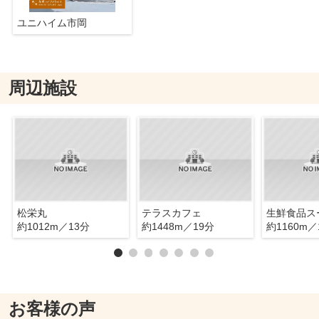
ユニハイム市岡
周辺施設
松栄丸
テラスカフェ
約1012m／13分
約1448m／19分
約1160m／
お客様の声