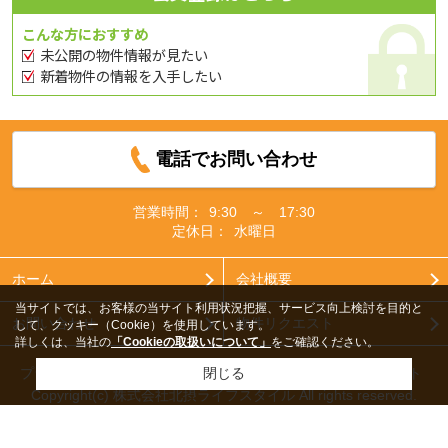
こんな方におすすめ
未公開の物件情報が見たい
新着物件の情報を入手したい
電話でお問い合わせ
営業時間：
9:30 ～ 17:30
定休日：
水曜日
ホーム
会社概要
当サイトでは、お客様の当サイト利用状況把握、サービス向上検討を目的と
お問い合わせ
物件リクエスト
して、クッキー（Cookie）を使用しています。
詳しくは、当社の
「Cookieの取扱いについて」
をご確認ください。
プライバシーポリシー
利用規約
アクセスマップ
PCサイト
閉じる
Copyright(c) 株式会社北摂ライフスタイル All rights reserved.