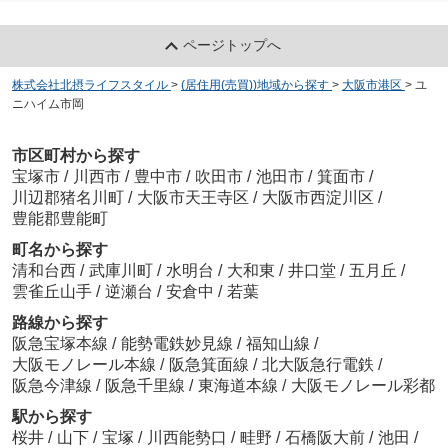
ページトップへ
株式会社北摂ライフスタイル
>
(居住用(売買))地域から探す
>
大阪市港区
>
ユ
ニハイム市岡
市区町村から探す
宝塚市
/
川西市
/
豊中市
/
吹田市
/
池田市
/
箕面市
/
川辺郡猪名川町
/
大阪市天王寺区
/
大阪市西淀川区
/
豊能郡豊能町
町名から探す
清和台西
/
武庫川町
/
水明台
/
大和東
/
井口堂
/
五月丘
/
雲雀丘山手
/
逆瀬台
/
安倉中
/
若葉
路線から探す
阪急宝塚本線
/
能勢電鉄妙見線
/
福知山線
/
大阪モノレール本線
/
阪急箕面線
/
北大阪急行電鉄
/
阪急今津線
/
阪急千里線
/
東海道本線
/
大阪モノレール彩都
駅から探す
桜井
/
山下
/
宝塚
/
川西能勢口
/
畦野
/
石橋阪大前
/
池田
/