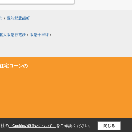
市
/
豊能郡豊能町
北大阪急行電鉄
/
阪急千里線
/
住宅ローンの
当社の
をご確認ください。
閉じる
「Cookieの取扱いについて」