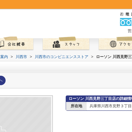
営
設案内
>
川西市
>
川西市のコンビニエンスストア
>
ローソン 川西見野
へ
ローソン 川西見野三丁目店の詳細情
所在地
兵庫県川西市見野３丁目1