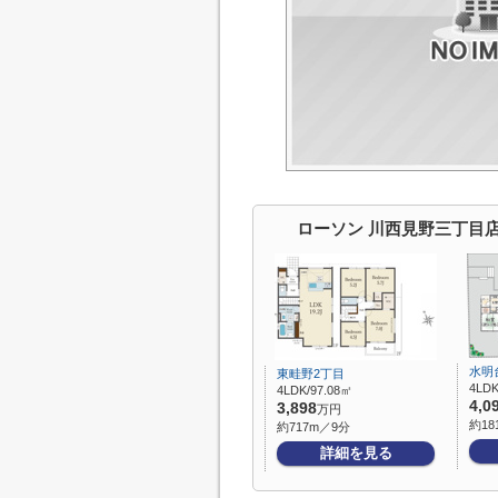
ローソン 川西見野三丁目
水明
東畦野2丁目
4LDK
4LDK/97.08㎡
4,0
3,898
万円
約18
約717m／9分
詳細を見る