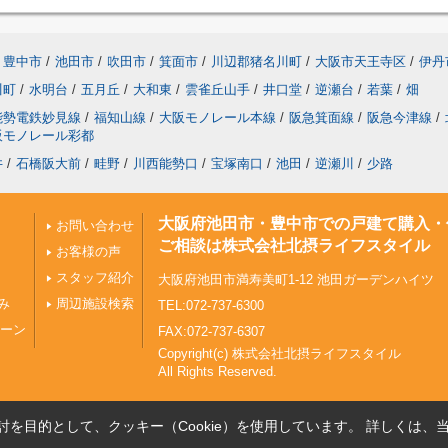
豊中市
/
池田市
/
吹田市
/
箕面市
/
川辺郡猪名川町
/
大阪市天王寺区
/
伊丹
川町
/
水明台
/
五月丘
/
大和東
/
雲雀丘山手
/
井口堂
/
逆瀬台
/
若葉
/
畑
能勢電鉄妙見線
/
福知山線
/
大阪モノレール本線
/
阪急箕面線
/
阪急今津線
/
阪モノレール彩都
井
/
石橋阪大前
/
畦野
/
川西能勢口
/
宝塚南口
/
池田
/
逆瀬川
/
少路
大阪府池田市・豊中市での戸建て購入・
お問い合わせ
ご相談は株式会社北摂ライフスタイル
お客様の声
スタッフ紹介
大阪府池田市満寿美町1-12 池田ガーデンハイツ
み
周辺施設検索
TEL:072-737-6300
ペーン
FAX:072-737-6307
Copyright(c) 株式会社北摂ライフスタイル
All Rights Reserved.
を目的として、クッキー（Cookie）を使用しています。
詳しくは、