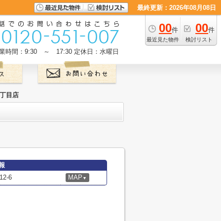
最終更新：2026年08月08日
00
00
件
件
最近見た物件
検討リスト
業時間：9:30 ～ 17:30
定休日：水曜日
三丁目店
報
2-6
MAP
▼