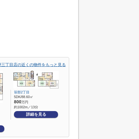
野三丁目店の近くの物件をもっと見る
笹部2丁目
5DK/88.60㎡
800
万円
約1002m／13分
詳細を見る