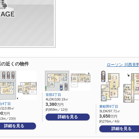
店の近くの物件
ローソン 川西見
笹部2丁目
4LDK/100.19㎡
台4丁目
3,380
万円
東畦野6丁目
/113.85㎡
約959m／12分
3LDK/97.71㎡
90
万円
3,650
詳細を見る
万円
13m／23分
約276m／4分
詳細を見る
詳細を見る