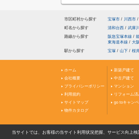
市区町村から探す
宝塚市
/
川西市
/
町名から探す
清和台西
/
武庫
路線から探す
阪急宝塚本線
/
東海道本線
/
大
駅から探す
宝塚
/
山下
/
桜
ホーム
新築戸建て
会社概要
中古戸建て
プライバシーポリシー
マンション
利用規約
リフォーム済
サイトマップ
go toキャン
物件カタログ
当サイトでは、お客様の当サイト利用状況把握、サービス向上検討