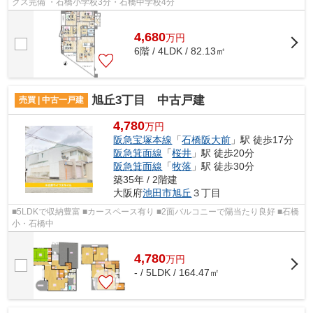
クス完備 ・石橋小学校3分・石橋中学校4分
4,680
万
円
6階 / 4LDK / 82.13㎡
旭丘3丁目 中古戸建
売買 | 中古一戸建
4,780
万円
阪急宝塚本線
「
石橋阪大前
」駅 徒歩17分
阪急箕面線
「
桜井
」駅 徒歩20分
阪急箕面線
「
牧落
」駅 徒歩30分
築35年 / 2階建
大阪府
池田市
旭丘
３丁目
■5LDKで収納豊富 ■カースペース有り ■2面バルコニーで陽当たり良好 ■石橋
小・石橋中
4,780
万
円
- / 5LDK / 164.47㎡