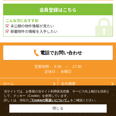
会員登録はこちら
こんな方におすすめ
未公開の物件情報が見たい
新着物件の情報を入手したい
電話でお問い合わせ
営業時間：
9:30 ～ 17:30
定休日：
水曜日
ホーム
会社概要
当サイトでは、お客様の当サイト利用状況把握、サービス向上検討を目的と
お問い合わせ
物件リクエスト
して、クッキー（Cookie）を使用しています。
詳しくは、当社の
「Cookieの取扱いについて」
をご確認ください。
プライバシーポリシー
利用規約
アクセスマップ
PCサイト
閉じる
Copyright(c) 株式会社北摂ライフスタイル All rights reserved.