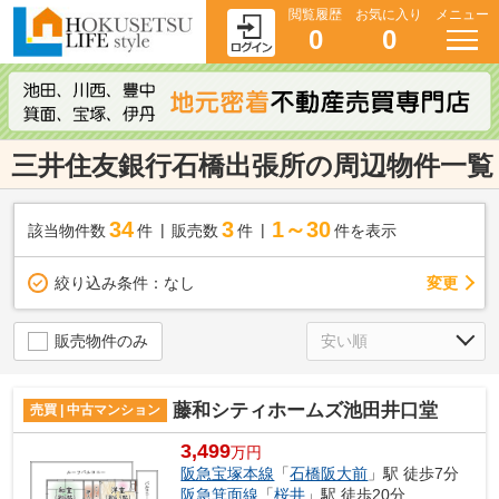
閲覧履歴
お気に入り
メニュー
0
0
三井住友銀行石橋出張所の周辺物件一覧
34
3
1～30
該当物件数
件
販売数
件
件を表示
変更
絞り込み条件：
なし
販売物件のみ
藤和シティホームズ池田井口堂
売買 | 中古マンション
3,499
万円
阪急宝塚本線
「
石橋阪大前
」駅 徒歩7分
阪急箕面線
「
桜井
」駅 徒歩20分