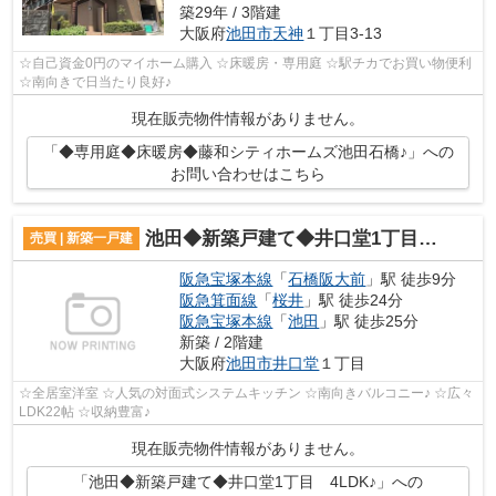
築29年 / 3階建
大阪府
池田市
天神
１丁目3-13
☆自己資金0円のマイホーム購入 ☆床暖房・専用庭 ☆駅チカでお買い物便利
☆南向きで日当たり良好♪
現在販売物件情報がありません。
「◆専用庭◆床暖房◆藤和シティホームズ池田石橋♪」への
お問い合わせはこちら
池田◆新築戸建て◆井口堂1丁目 4LDK♪
売買 | 新築一戸建
阪急宝塚本線
「
石橋阪大前
」駅 徒歩9分
阪急箕面線
「
桜井
」駅 徒歩24分
阪急宝塚本線
「
池田
」駅 徒歩25分
新築 / 2階建
大阪府
池田市
井口堂
１丁目
☆全居室洋室 ☆人気の対面式システムキッチン ☆南向きバルコニー♪ ☆広々
LDK22帖 ☆収納豊富♪
現在販売物件情報がありません。
「池田◆新築戸建て◆井口堂1丁目 4LDK♪」への