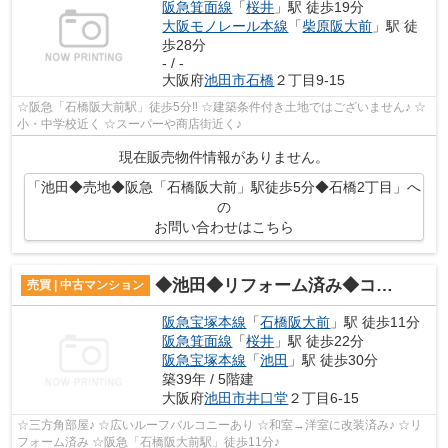
阪急箕面線
「
桜井
」駅 徒歩19分
大阪モノレール本線
「
柴原阪大前
」駅 徒
歩28分
- / -
大阪府
池田市
石橋
２丁目9-15
☆阪急「石橋阪大前駅」徒歩5分‼ ☆建築条件付き土地ではございません♪ ☆
小・中学校近く ☆スーパーや商店街近く♪
現在販売物件情報がありません。
「池田◆売地◆阪急「石橋阪大前」駅徒歩5分◆石橋2丁目」へ
の
お問い合わせはこちら
◆池田◆リフォーム済み◆コープ野村ウィンディ池田♪
売買 | 中古マンション
阪急宝塚本線
「
石橋阪大前
」駅 徒歩11分
阪急箕面線
「
桜井
」駅 徒歩22分
阪急宝塚本線
「
池田
」駅 徒歩30分
築39年 / 5階建
大阪府
池田市
井口堂
２丁目6-15
☆三方角部屋♪ ☆広いルーフバルコニーあり ☆和室→洋室に改装済み♪ ☆リ
フォーム済み ☆阪急「石橋阪大前駅」徒歩11分♪