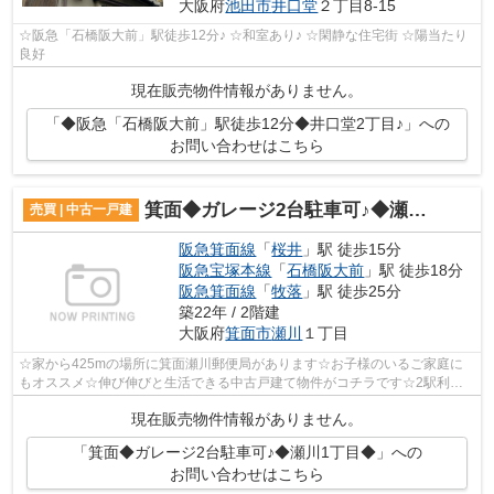
大阪府
池田市
井口堂
２丁目8-15
☆阪急「石橋阪大前」駅徒歩12分♪ ☆和室あり♪ ☆閑静な住宅街 ☆陽当たり
良好
現在販売物件情報がありません。
「◆阪急「石橋阪大前」駅徒歩12分◆井口堂2丁目♪」への
お問い合わせはこちら
箕面◆ガレージ2台駐車可♪◆瀬川1丁目◆
売買 | 中古一戸建
阪急箕面線
「
桜井
」駅 徒歩15分
阪急宝塚本線
「
石橋阪大前
」駅 徒歩18分
阪急箕面線
「
牧落
」駅 徒歩25分
築22年 / 2階建
大阪府
箕面市
瀬川
１丁目
☆家から425mの場所に箕面瀬川郵便局があります☆お子様のいるご家庭に
もオススメ☆伸び伸びと生活できる中古戸建て物件がコチラです☆2駅利用
できる場所にあるので利便性が高いです☆つい...
現在販売物件情報がありません。
「箕面◆ガレージ2台駐車可♪◆瀬川1丁目◆」への
お問い合わせはこちら