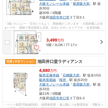
大阪モノレール本線
「
柴原阪大前
」駅 徒
歩30分
築30年 / 6階建
大阪府
池田市
井口堂
３丁目3-1
・3面バルコニー ・日当たりもよく、開放感がございます ・大変綺麗にお住
まいです ・閑静で周辺環境も充実、生活しやすいエリアです ・全居室6帖以
上 ・石橋小学校・石橋中学校
3,499
万
円
5階 / 3LDK / 77.17㎡
池田井口堂ラディアンス
売買 | 中古マンション
4,680
万円
阪急宝塚本線
「
石橋阪大前
」駅 徒歩10分
阪急箕面線
「
桜井
」駅 徒歩20分
大阪モノレール本線
「
柴原阪大前
」駅 徒
歩33分
築21年 / 6階建
大阪府
池田市
井口堂
３丁目6-3
・ぺット飼育可能(細則有) ・南西角部屋 ・最上階につき眺望良好 ・宅配ボッ