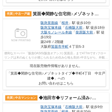
箕面◆閑静な住宅街♪メゾネットタイプ◆半町4丁目 中古戸建◆
売買 | 中古一戸建
阪急箕面線
「
桜井
」駅 徒歩10分
阪急宝塚本線
「
石橋阪大前
」駅 徒歩18分
大阪モノレール本線
「
柴原阪大前
」駅 徒
歩19分
築24年 / 2階建
大阪府
箕面市
半町
４丁目5-3
便利なスーパー「阪急OASIS(阪急オアシス) 箕面店」まで477mです♪フロー
リングは木のぬくもりが感じられるため住み心地も良好♪中古ながら、外観や
内観も綺麗な、一戸建ての物件です♪充...
現在販売物件情報がありません。
「箕面◆閑静な住宅街♪メゾネットタイプ◆半町4丁目 中古戸
建◆」への
お問い合わせはこちら
◆池田市◆リフォーム済み♪オートロックつき◆池田井口堂ラディアンス◆
売買 | 中古マンション
阪急宝塚本線
「
石橋阪大前
」駅 徒歩9分
阪急箕面線
「
桜井
」駅 徒歩20分