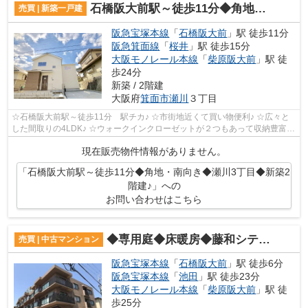
石橋阪大前駅～徒歩11分◆角地・南向き◆瀬川3丁目◆新築2階建♪
売買 | 新築一戸建
阪急宝塚本線
「
石橋阪大前
」駅 徒歩11分
阪急箕面線
「
桜井
」駅 徒歩15分
大阪モノレール本線
「
柴原阪大前
」駅 徒
歩24分
新築 / 2階建
大阪府
箕面市
瀬川
３丁目
☆石橋阪大前駅～徒歩11分 駅チカ♪ ☆市街地近くて買い物便利♪ ☆広々と
した間取りの4LDK♪ ☆ウォークインクローゼットが２つもあって収納豊富♪
☆全室南向き、陽当たり良好♪
現在販売物件情報がありません。
「石橋阪大前駅～徒歩11分◆角地・南向き◆瀬川3丁目◆新築2
階建♪」への
お問い合わせはこちら
◆専用庭◆床暖房◆藤和シティホームズ池田石橋♪
売買 | 中古マンション
阪急宝塚本線
「
石橋阪大前
」駅 徒歩6分
阪急宝塚本線
「
池田
」駅 徒歩23分
大阪モノレール本線
「
柴原阪大前
」駅 徒
歩25分