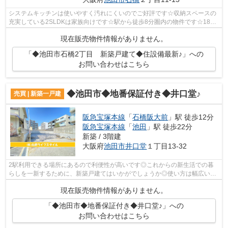
システムキッチンは使いやすく汚れにくいのでご好評です☆収納スペースの
充実している2SLDKは家族向けです☆駅から徒歩8分圏内の物件です☆18帖
以上もあるリビングならお客様が多くても安...
現在販売物件情報がありません。
「◆池田市石橋2丁目 新築戸建て◆住設備最新♪」への
お問い合わせはこちら
◆池田市◆地番保証付き◆井口堂♪
売買 | 新築一戸建
阪急宝塚本線
「
石橋阪大前
」駅 徒歩12分
阪急宝塚本線
「
池田
」駅 徒歩22分
新築 / 3階建
大阪府
池田市
井口堂
１丁目13-32
2駅利用できる場所にあるので利便性が高いです◎これからの新生活での暮
らしを一新するために、新築戸建てはいかがでしょうか◎使い方は幅広いサ
ービスルームがある2SLK物件です◎駅まで...
現在販売物件情報がありません。
「◆池田市◆地番保証付き◆井口堂♪」への
お問い合わせはこちら