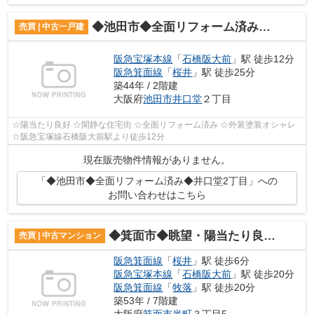
◆池田市◆全面リフォーム済み◆井口堂2丁目
売買 | 中古一戸建
阪急宝塚本線
「
石橋阪大前
」駅 徒歩12分
阪急箕面線
「
桜井
」駅 徒歩25分
築44年 / 2階建
大阪府
池田市
井口堂
２丁目
☆陽当たり良好 ☆閑静な住宅街 ☆全面リフォーム済み ☆外装塗装オシャレ
☆阪急宝塚線石橋阪大前駅より徒歩12分
現在販売物件情報がありません。
「◆池田市◆全面リフォーム済み◆井口堂2丁目」への
お問い合わせはこちら
◆箕面市◆眺望・陽当たり良好♪大規模マンション◆日商岩井箕面ハイツA棟◆
売買 | 中古マンション
阪急箕面線
「
桜井
」駅 徒歩6分
阪急宝塚本線
「
石橋阪大前
」駅 徒歩20分
阪急箕面線
「
牧落
」駅 徒歩20分
築53年 / 7階建