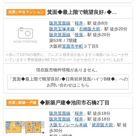
箕面◆最上階で眺望良好♪◆日商岩井箕面ハイツB棟◆
売買 | 中古マンション
阪急箕面線
「
桜井
」駅 徒歩8分
阪急宝塚本線
「
石橋阪大前
」駅 徒歩20分
阪急箕面線
「
牧落
」駅 徒歩20分
築53年 / 7階建
大阪府
箕面市
半町
３丁目5
☆歩いて137mの場所に、フレスコ 桜井店があります☆南面バルコニーが付
いています☆専有面積が68.75㎡でスペースが十分のファミリーにもおすす
めの物件です◎箕面市エリア内にある阪急箕...
現在販売物件情報がありません。
「箕面◆最上階で眺望良好♪◆日商岩井箕面ハイツB棟◆」への
お問い合わせはこちら
◆新築戸建◆池田市石橋2丁目
売買 | 新築一戸建
阪急箕面線
「
桜井
」駅 徒歩18分
阪急箕面線
「
桜井
」駅 徒歩18分
大阪モノレール本線
「
柴原阪大前
」駅 徒
歩30分