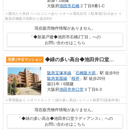
新築 / 2階建
大阪府
池田市
石橋
２丁目8番1-C
☆陽当たり良好 ☆バルコニーあり ☆オール電化住宅 ☆駐車場2台分あり ☆
阪急石橋阪大前駅から徒歩8分
現在販売物件情報がありません。
「◆新築戸建◆池田市石橋2丁目」への
お問い合わせはこちら
◆緑の多い高台◆池田井口堂ラディアンス♪
売買 | 中古マンション
阪急宝塚本線
「
石橋阪大前
」駅 徒歩9分
阪急箕面線
「
桜井
」駅 徒歩20分
築21年 / 6階建
大阪府
池田市
井口堂
３丁目6-3
☆専用庭あり ☆オートロック ☆緑の多い高台♪ ☆ペット飼育可(諸条件有)
現在販売物件情報がありません。
「◆緑の多い高台◆池田井口堂ラディアンス♪」への
お問い合わせはこちら