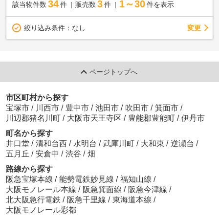
34
3
1～30
該当物件数
件
販売数
件
件を表示
変更
絞り込み条件：
なし
ページトップへ
市区町村から探す
宝塚市
/
川西市
/
豊中市
/
池田市
/
吹田市
/
箕面市
/
川辺郡猪名川町
/
大阪市天王寺区
/
豊能郡豊能町
/
伊丹市
町名から探す
井口堂
/
清和台西
/
水明台
/
武庫川町
/
大和東
/
逆瀬台
/
五月丘
/
安倉中
/
渋谷
/
畑
路線から探す
阪急宝塚本線
/
能勢電鉄妙見線
/
福知山線
/
大阪モノレール本線
/
阪急箕面線
/
阪急今津線
/
北大阪急行電鉄
/
阪急千里線
/
東海道本線
/
大阪モノレール彩都