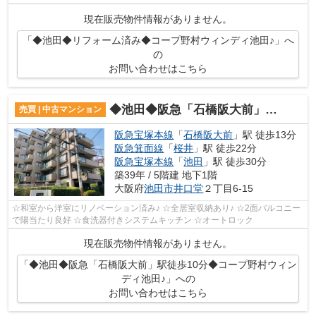
現在販売物件情報がありません。
「◆池田◆リフォーム済み◆コープ野村ウィンディ池田♪」へ
の
お問い合わせはこちら
◆池田◆阪急「石橋阪大前」駅徒歩10分◆コープ野村ウィンディ池田♪
売買 | 中古マンション
阪急宝塚本線
「
石橋阪大前
」駅 徒歩13分
阪急箕面線
「
桜井
」駅 徒歩22分
阪急宝塚本線
「
池田
」駅 徒歩30分
築39年 / 5階建 地下1階
大阪府
池田市
井口堂
２丁目6-15
☆和室から洋室にリノベーション済み♪ ☆全居室収納あり♪ ☆2面バルコニー
で陽当たり良好 ☆食洗器付きシステムキッチン ☆オートロック
現在販売物件情報がありません。
「◆池田◆阪急「石橋阪大前」駅徒歩10分◆コープ野村ウィン
ディ池田♪」への
お問い合わせはこちら