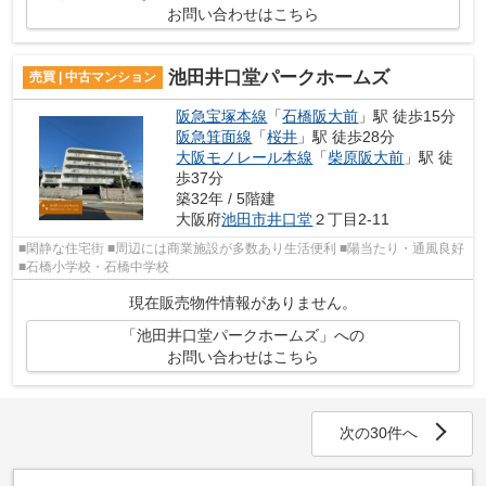
お問い合わせはこちら
池田井口堂パークホームズ
売買 | 中古マンション
阪急宝塚本線
「
石橋阪大前
」駅 徒歩15分
阪急箕面線
「
桜井
」駅 徒歩28分
大阪モノレール本線
「
柴原阪大前
」駅 徒
歩37分
築32年 / 5階建
大阪府
池田市
井口堂
２丁目2-11
■閑静な住宅街 ■周辺には商業施設が多数あり生活便利 ■陽当たり・通風良好
■石橋小学校・石橋中学校
現在販売物件情報がありません。
「池田井口堂パークホームズ」への
お問い合わせはこちら
次の30件へ