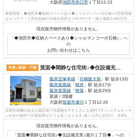
大阪府
池田市
井口堂
１丁目12-23
新着情報：◆池田市◆収納スペースあり◆シャルマンコーポ石橋♪の空室情報
ならコチラ！三井住友銀行石橋出張所まで417mです！購入価格2,480万円
と、ニーズの高い価格帯の物件です！バルコ...
現在販売物件情報がありません。
「◆池田市◆収納スペースあり◆シャルマンコーポ石橋♪」へ
の
お問い合わせはこちら
箕面◆閑静な住宅街♪◆住設備充実♪瀬川１丁目◆
売買 | 新築一戸建
阪急宝塚本線
「
石橋阪大前
」駅 徒歩13分
阪急箕面線
「
桜井
」駅 徒歩17分
阪急箕面線
「
牧落
」駅 徒歩29分
新築 / 2階建
大阪府
箕面市
瀬川
１丁目12-26
浴室乾燥機のあるお風呂場で洗濯物を干すときにも便利です♪システムキッチ
ン付きの物件で作業効率がとても良くなります♪多くの方に好評の、令和4年
4月築の物件です♪2駅利用できる場所...
現在販売物件情報がありません。
「箕面◆閑静な住宅街♪◆住設備充実♪瀬川１丁目◆」への