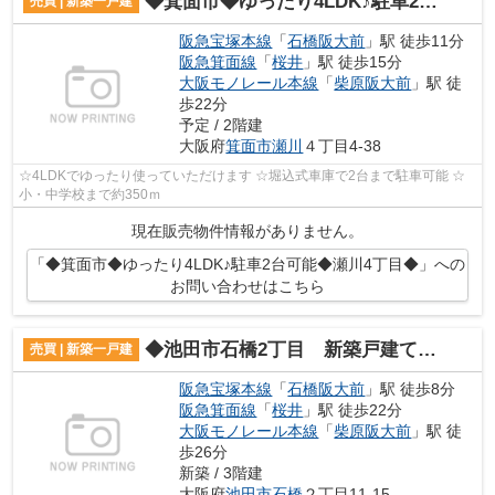
◆箕面市◆ゆったり4LDK♪駐車2台可能◆瀬川4丁目◆
売買 | 新築一戸建
阪急宝塚本線
「
石橋阪大前
」駅 徒歩11分
阪急箕面線
「
桜井
」駅 徒歩15分
大阪モノレール本線
「
柴原阪大前
」駅 徒
歩22分
予定 / 2階建
大阪府
箕面市
瀬川
４丁目4-38
☆4LDKでゆったり使っていただけます ☆堀込式車庫で2台まで駐車可能 ☆
小・中学校まで約350ｍ
現在販売物件情報がありません。
「◆箕面市◆ゆったり4LDK♪駐車2台可能◆瀬川4丁目◆」への
お問い合わせはこちら
◆池田市石橋2丁目 新築戸建て◆住設備最新♪
売買 | 新築一戸建
阪急宝塚本線
「
石橋阪大前
」駅 徒歩8分
阪急箕面線
「
桜井
」駅 徒歩22分
大阪モノレール本線
「
柴原阪大前
」駅 徒
歩26分
新築 / 3階建
大阪府
池田市
石橋
２丁目11-15