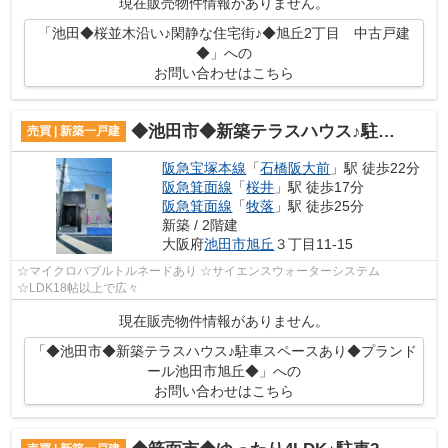
現在販売物件情報がありません。
「池田◆桜並木沿い♪閑静な住宅街♪◆旭丘2丁目 中古戸建
◆」への
お問い合わせはこちら
◆池田市◆新築テラスハウス♪駐車スペースあり◆プランドール池田市旭丘◆
売買 | 新築一戸建
阪急宝塚本線
「
石橋阪大前
」駅 徒歩22分
阪急箕面線
「
桜井
」駅 徒歩17分
阪急箕面線
「
牧落
」駅 徒歩25分
新築 / 2階建
大阪府
池田市
旭丘
３丁目11-15
☆マイクロバブルトルネードあり ☆サイエンスウォーターシステム
☆LDK18帖以上で広々
現在販売物件情報がありません。
「◆池田市◆新築テラスハウス♪駐車スペースあり◆プランド
ール池田市旭丘◆」への
お問い合わせはこちら