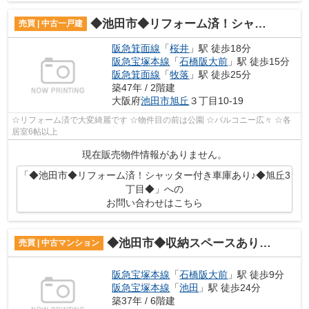
◆池田市◆リフォーム済！シャッター付き車庫あり♪◆旭丘3丁目◆
売買 | 中古一戸建
阪急箕面線
「
桜井
」駅 徒歩18分
阪急宝塚本線
「
石橋阪大前
」駅 徒歩15分
阪急箕面線
「
牧落
」駅 徒歩25分
築47年 / 2階建
大阪府
池田市
旭丘
３丁目10-19
☆リフォーム済で大変綺麗です ☆物件目の前は公園 ☆バルコニー広々 ☆各
居室6帖以上
現在販売物件情報がありません。
「◆池田市◆リフォーム済！シャッター付き車庫あり♪◆旭丘3
丁目◆」への
お問い合わせはこちら
◆池田市◆収納スペースあり◆シャルマンコーポ石橋♪
売買 | 中古マンション
阪急宝塚本線
「
石橋阪大前
」駅 徒歩9分
阪急宝塚本線
「
池田
」駅 徒歩24分
築37年 / 6階建