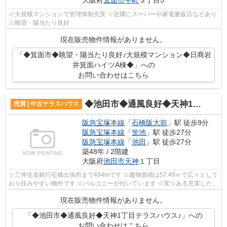
大阪府
箕面市
半町
３丁目5
☆大規模マンションで管理体制充実 ☆近隣にスーパーや家電量販店などあり
☆眺望・陽当たり良好
現在販売物件情報がありません。
「◆箕面市◆眺望・陽当たり良好♪大規模マンション◆日商岩
井箕面ハイツA棟◆」への
お問い合わせはこちら
◆池田市◆通風良好◆天神1丁目テラスハウス♪
売買 | 中古テラスハウス
阪急宝塚本線
「
石橋阪大前
」駅 徒歩9分
阪急宝塚本線
「
蛍池
」駅 徒歩27分
阪急宝塚本線
「
池田
」駅 徒歩27分
築48年 / 2階建
大阪府
池田市
天神
１丁目
☆三井住友銀行石橋出張所まで494mです ☆建物面積は57.49㎡で広々として
おり住みやすい物件です ☆バルコニーが付いています ☆実りある充実した生
活が出来るお住まいを探すなら、当社に...
現在販売物件情報がありません。
「◆池田市◆通風良好◆天神1丁目テラスハウス♪」への
お問い合わせはこちら