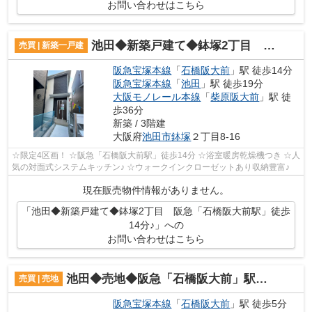
お問い合わせはこちら
池田◆新築戸建て◆鉢塚2丁目 阪急「石橋阪大前駅」徒歩14分♪
売買 | 新築一戸建
阪急宝塚本線
「
石橋阪大前
」駅 徒歩14分
阪急宝塚本線
「
池田
」駅 徒歩19分
大阪モノレール本線
「
柴原阪大前
」駅 徒
歩36分
新築 / 3階建
大阪府
池田市
鉢塚
２丁目8-16
☆限定4区画！ ☆阪急「石橋阪大前駅」徒歩14分 ☆浴室暖房乾燥機つき ☆人
気の対面式システムキッチン♪ ☆ウォークインクローゼットあり収納豊富♪
現在販売物件情報がありません。
「池田◆新築戸建て◆鉢塚2丁目 阪急「石橋阪大前駅」徒歩
14分♪」への
お問い合わせはこちら
池田◆売地◆阪急「石橋阪大前」駅徒歩5分◆石橋2丁目
売買 | 売地
阪急宝塚本線
「
石橋阪大前
」駅 徒歩5分