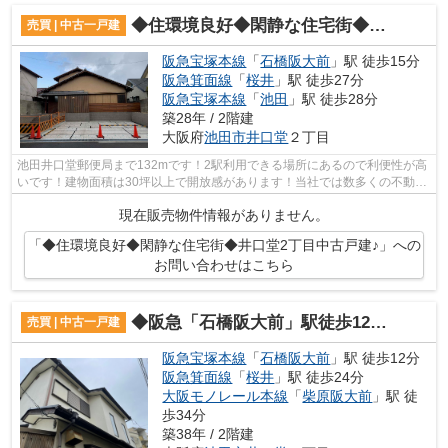
◆住環境良好◆閑静な住宅街◆井口堂2丁目中古戸建♪
売買 | 中古一戸建
阪急宝塚本線
「
石橋阪大前
」駅 徒歩15分
阪急箕面線
「
桜井
」駅 徒歩27分
阪急宝塚本線
「
池田
」駅 徒歩28分
築28年 / 2階建
大阪府
池田市
井口堂
２丁目
池田井口堂郵便局まで132mです！2駅利用できる場所にあるので利便性が高
いです！建物面積は30坪以上で開放感があります！当社では数多くの不動産
を取り扱っておりますので、お客様の希...
現在販売物件情報がありません。
「◆住環境良好◆閑静な住宅街◆井口堂2丁目中古戸建♪」への
お問い合わせはこちら
◆阪急「石橋阪大前」駅徒歩12分◆井口堂2丁目♪
売買 | 中古一戸建
阪急宝塚本線
「
石橋阪大前
」駅 徒歩12分
阪急箕面線
「
桜井
」駅 徒歩24分
大阪モノレール本線
「
柴原阪大前
」駅 徒
歩34分
築38年 / 2階建