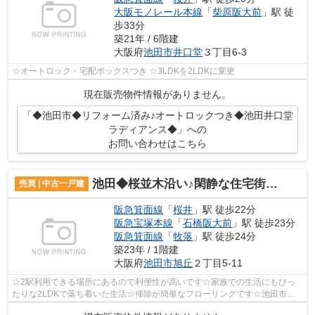
大阪モノレール本線
「
柴原阪大前
」駅 徒
歩33分
築21年 / 6階建
大阪府
池田市
井口堂
３丁目6-3
☆オートロック・宅配ボックスつき ☆3LDKを2LDKに変更
現在販売物件情報がありません。
「◆池田市◆リフォーム済み♪オートロックつき◆池田井口堂
ラディアンス◆」への
お問い合わせはこちら
池田◆桜並木沿い♪閑静な住宅街♪◆旭丘2丁目 中古戸建◆
売買 | 中古一戸建
阪急箕面線
「
桜井
」駅 徒歩22分
阪急宝塚本線
「
石橋阪大前
」駅 徒歩23分
阪急箕面線
「
牧落
」駅 徒歩24分
築23年 / 1階建
大阪府
池田市
旭丘
２丁目5-11
☆2駅利用できる場所にあるので利便性が高いです☆家族での生活にもぴっ
たりな2LDKで落ち着いた生活☆掃除が簡単なフローリングです☆池田市や
阪急箕面線桜井付近でなら、お客様に合った一...