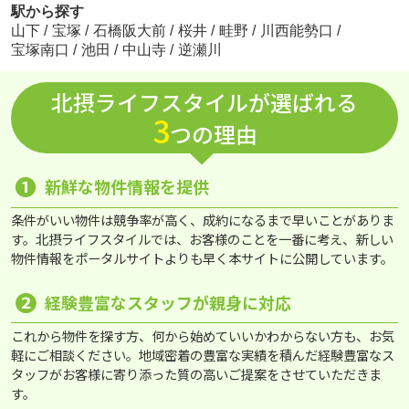
駅から探す
山下
/
宝塚
/
石橋阪大前
/
桜井
/
畦野
/
川西能勢口
/
宝塚南口
/
池田
/
中山寺
/
逆瀬川
北摂ライフスタイルが選ばれる
3
つの理由
❶
新鮮な物件情報を提供
条件がいい物件は競争率が高く、成約になるまで早いことがありま
す。北摂ライフスタイルでは、お客様のことを一番に考え、新しい
物件情報をポータルサイトよりも早く本サイトに公開しています。
❷
経験豊富なスタッフが親身に対応
これから物件を探す方、何から始めていいかわからない方も、お気
軽にご相談ください。地域密着の豊富な実績を積んだ経験豊富なス
タッフがお客様に寄り添った質の高いご提案をさせていただきま
す。