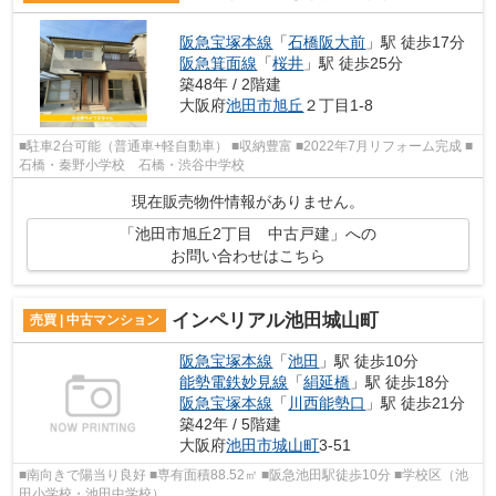
阪急宝塚本線
「
石橋阪大前
」駅 徒歩17分
阪急箕面線
「
桜井
」駅 徒歩25分
築48年 / 2階建
大阪府
池田市
旭丘
２丁目1-8
■駐車2台可能（普通車+軽自動車） ■収納豊富 ■2022年7月リフォーム完成 ■
石橋・秦野小学校 石橋・渋谷中学校
現在販売物件情報がありません。
「池田市旭丘2丁目 中古戸建」への
お問い合わせはこちら
インペリアル池田城山町
売買 | 中古マンション
阪急宝塚本線
「
池田
」駅 徒歩10分
能勢電鉄妙見線
「
絹延橋
」駅 徒歩18分
阪急宝塚本線
「
川西能勢口
」駅 徒歩21分
築42年 / 5階建
大阪府
池田市
城山町
3-51
■南向きで陽当り良好 ■専有面積88.52㎡ ■阪急池田駅徒歩10分 ■学校区（池
田小学校・池田中学校）