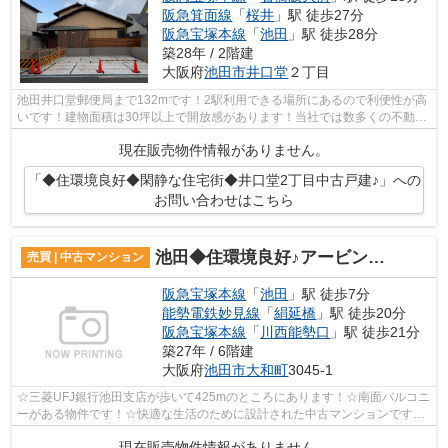
阪急箕面線
「
桜井
」駅 徒歩27分
阪急宝塚本線
「
池田
」駅 徒歩28分
築28年 / 2階建
大阪府
池田市
井口堂
２丁目
池田井口堂郵便局まで132mです！2駅利用できる場所にあるので利便性が高
いです！建物面積は30坪以上で開放感があります！当社では数多くの不動産
を取り扱っておりますので、お客様の希...
現在販売物件情報がありません。
「◆住環境良好◆閑静な住宅街◆井口堂2丁目中古戸建♪」への
お問い合わせはこちら
池田◆住環境良好♪アービング池田桜通り◆
売買 | 中古マンション
阪急宝塚本線
「
池田
」駅 徒歩7分
能勢電鉄妙見線
「
絹延橋
」駅 徒歩20分
阪急宝塚本線
「
川西能勢口
」駅 徒歩21分
築27年 / 6階建
大阪府
池田市
大和町
3045-1
☆三菱UFJ銀行池田支店が歩いて425mのところにあります！☆南面バルコニ
ーがある物件です！☆快適な生活のために設計された中古マンションです！
☆専有面積は72.43㎡で広々とスペースを利...
現在販売物件情報がありません。