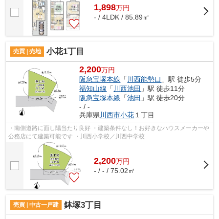
1,898
万
円
- / 4LDK / 85.89㎡
小花1丁目
売買 | 売地
2,200
万円
阪急宝塚本線
「
川西能勢口
」駅 徒歩5分
福知山線
「
川西池田
」駅 徒歩11分
阪急宝塚本線
「
池田
」駅 徒歩20分
- / -
兵庫県
川西市
小花
１丁目
・南側道路に面し陽当たり良好 ・建築条件なし！お好きなハウスメーカーや
公務店にて建築可能です ・川西小学校／川西中学校
2,200
万
円
- / - / 75.02㎡
鉢塚3丁目
売買 | 中古一戸建