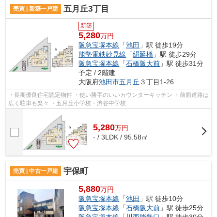
五月丘3丁目
売買 | 新築一戸建
新築
5,280
万円
阪急宝塚本線
「
池田
」駅 徒歩19分
能勢電鉄妙見線
「
絹延橋
」駅 徒歩29分
阪急宝塚本線
「
石橋阪大前
」駅 徒歩31分
予定 / 2階建
大阪府
池田市
五月丘
３丁目1-26
・長期優良住宅認定物件 ・使い勝手のいいカウンターキッチン ・前面道路は
広く駐車も楽々 ・五月丘小学校・渋谷中学校
5,280
万
円
- / 3LDK / 95.58㎡
宇保町
売買 | 中古一戸建
5,880
万円
阪急宝塚本線
「
池田
」駅 徒歩10分
阪急宝塚本線
「
石橋阪大前
」駅 徒歩25分