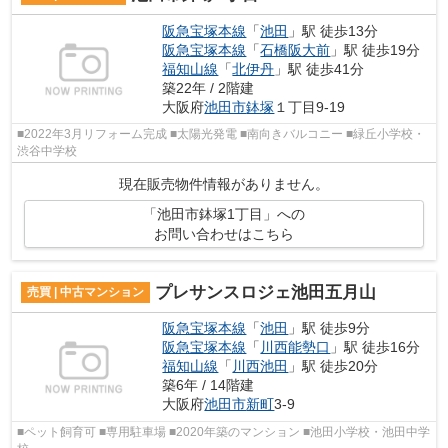
阪急宝塚本線
「
池田
」駅 徒歩13分
阪急宝塚本線
「
石橋阪大前
」駅 徒歩19分
福知山線
「
北伊丹
」駅 徒歩41分
築22年 / 2階建
大阪府
池田市
鉢塚
１丁目9-19
■2022年3月リフォーム完成 ■太陽光発電 ■南向きバルコニー ■緑丘小学校・
渋谷中学校
現在販売物件情報がありません。
「池田市鉢塚1丁目」への
お問い合わせはこちら
プレサンスロジェ池田五月山
売買 | 中古マンション
阪急宝塚本線
「
池田
」駅 徒歩9分
阪急宝塚本線
「
川西能勢口
」駅 徒歩16分
福知山線
「
川西池田
」駅 徒歩20分
築6年 / 14階建
大阪府
池田市
新町
3-9
■ペット飼育可 ■専用駐車場 ■2020年築のマンション ■池田小学校・池田中学