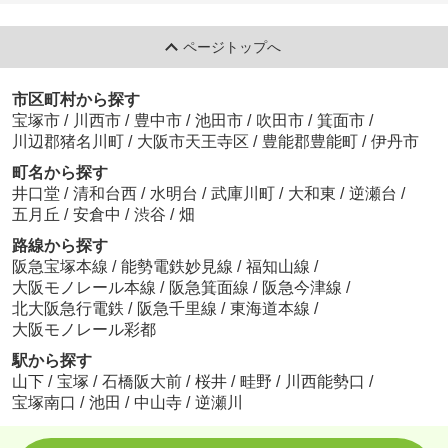
ページトップへ
市区町村から探す
宝塚市
/
川西市
/
豊中市
/
池田市
/
吹田市
/
箕面市
/
川辺郡猪名川町
/
大阪市天王寺区
/
豊能郡豊能町
/
伊丹市
町名から探す
井口堂
/
清和台西
/
水明台
/
武庫川町
/
大和東
/
逆瀬台
/
五月丘
/
安倉中
/
渋谷
/
畑
路線から探す
阪急宝塚本線
/
能勢電鉄妙見線
/
福知山線
/
大阪モノレール本線
/
阪急箕面線
/
阪急今津線
/
北大阪急行電鉄
/
阪急千里線
/
東海道本線
/
大阪モノレール彩都
駅から探す
山下
/
宝塚
/
石橋阪大前
/
桜井
/
畦野
/
川西能勢口
/
宝塚南口
/
池田
/
中山寺
/
逆瀬川