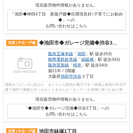
㎡なので、家族向けです♪お住まいに関す...
現在販売物件情報がありません。
「池田◆神田4丁目 新築戸建◆住環境良好♪子育てにお勧め
◆」への
お問い合わせはこちら
◆池田市◆ガレージ完備◆渋谷3丁目
売買 | 中古一戸建
阪急宝塚本線
「
池田
」駅 徒歩25分
能勢電鉄妙見線
「
絹延橋
」駅 徒歩34分
阪急箕面線
「
桜井
」駅 徒歩34分
築21年 / 2階建
大阪府
池田市
渋谷
３丁目
階段をリビングに設けた、オシャレな室内が魅力です！綺麗な室内の中古戸
建て物件で素敵な日々をおくりませんか！キッチンを清潔に保つために便利
な窓がついています！フローリングな...
現在販売物件情報がありません。
「◆池田市◆ガレージ完備◆渋谷3丁目」への
お問い合わせはこちら
池田市鉢塚1丁目
売買 | 中古一戸建