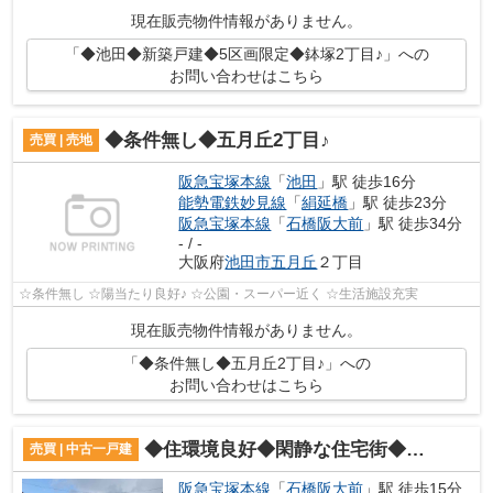
現在販売物件情報がありません。
「◆池田◆新築戸建◆5区画限定◆鉢塚2丁目♪」への
お問い合わせはこちら
◆条件無し◆五月丘2丁目♪
売買 | 売地
阪急宝塚本線
「
池田
」駅 徒歩16分
能勢電鉄妙見線
「
絹延橋
」駅 徒歩23分
阪急宝塚本線
「
石橋阪大前
」駅 徒歩34分
- / -
大阪府
池田市
五月丘
２丁目
☆条件無し ☆陽当たり良好♪ ☆公園・スーパー近く ☆生活施設充実
現在販売物件情報がありません。
「◆条件無し◆五月丘2丁目♪」への
お問い合わせはこちら
◆住環境良好◆閑静な住宅街◆井口堂2丁目中古戸建♪
売買 | 中古一戸建
阪急宝塚本線
「
石橋阪大前
」駅 徒歩15分