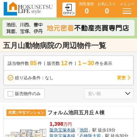
閲覧履歴
お気に入り
メニュー
0
0
五月山動物病院の周辺物件一覧
85
12
1～30
該当物件数
件
販売数
件
件を表示
変更
絞り込み条件：
なし
販売物件のみ
フォルム池田五月丘Ａ棟
売買 | 中古マンション
1,398
万円
阪急宝塚本線
「
池田
」駅 徒歩19分
阪急宝塚本線
「
石橋阪大前
」駅 徒歩30分