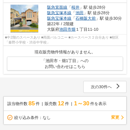
阪急箕面線
「
桜井
」駅 徒歩28分
阪急宝塚本線
「
池田
」駅 徒歩28分
阪急宝塚本線
「
石橋阪大前
」駅 徒歩30分
築22年 / 2階建
大阪府
池田市
畑
１丁目11-10
■中2階のスペースあり ■両面バルコニー ■カースペース２台分あり ■校区
「秦野小学校・渋谷中学校」
現在販売物件情報がありません。
「池田市・畑1丁目」への
お問い合わせはこちら
次の30件へ
85
12
1～30
該当物件数
件
販売数
件
件を表示
変更
絞り込み条件：
なし