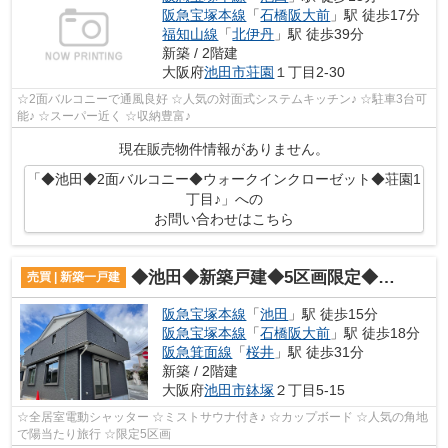
阪急宝塚本線
「
石橋阪大前
」駅 徒歩17分
福知山線
「
北伊丹
」駅 徒歩39分
新築 / 2階建
大阪府
池田市
荘園
１丁目2-30
☆2面バルコニーで通風良好 ☆人気の対面式システムキッチン♪ ☆駐車3台可
能♪ ☆スーパー近く ☆収納豊富♪
現在販売物件情報がありません。
「◆池田◆2面バルコニー◆ウォークインクローゼット◆荘園1
丁目♪」への
お問い合わせはこちら
◆池田◆新築戸建◆5区画限定◆鉢塚2丁目♪
売買 | 新築一戸建
阪急宝塚本線
「
池田
」駅 徒歩15分
阪急宝塚本線
「
石橋阪大前
」駅 徒歩18分
阪急箕面線
「
桜井
」駅 徒歩31分
新築 / 2階建
大阪府
池田市
鉢塚
２丁目5-15
☆全居室電動シャッター ☆ミストサウナ付き♪ ☆カップボード ☆人気の角地
で陽当たり旅行 ☆限定5区画