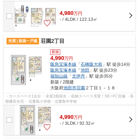
4,980
万
円
- / 4LDK / 122.13㎡
荘園2丁目
売買 | 新築一戸建
新築
4,990
万円
阪急宝塚本線
「
石橋阪大前
」駅 徒歩14分
阪急宝塚本線
「
池田
」駅 徒歩23分
福知山線
「
北伊丹
」駅 徒歩35分
新築 / 2階建
大阪府
池田市
荘園
２丁目１－１８
・カースペース1台分 ・全室2面採光 ・収納スペース充実！SIC+FC完備 ・長
期優良住宅 ・北豊島小学校・北豊島中学校
4,990
万
円
- / 3LDK / 92.32㎡