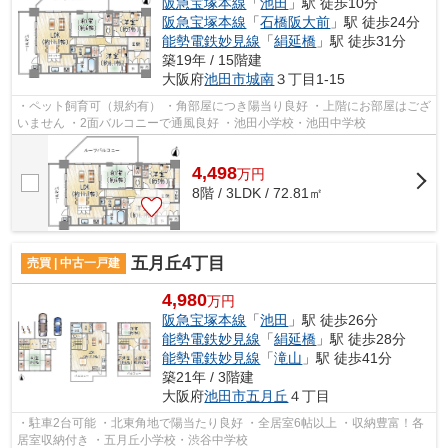
阪急宝塚本線
「
池田
」駅 徒歩10分
阪急宝塚本線
「
石橋阪大前
」駅 徒歩24分
能勢電鉄妙見線
「
絹延橋
」駅 徒歩31分
築19年 / 15階建
大阪府
池田市
城南
３丁目1-15
・ペット飼育可（規約有） ・角部屋につき陽当り良好 ・上階にお部屋はござ
いません ・2面バルコニーで通風良好 ・池田小学校・池田中学校
4,498
万
円
8階 / 3LDK / 72.81㎡
五月丘4丁目
売買 | 中古一戸建
4,980
万円
阪急宝塚本線
「
池田
」駅 徒歩26分
能勢電鉄妙見線
「
絹延橋
」駅 徒歩28分
能勢電鉄妙見線
「
滝山
」駅 徒歩41分
築21年 / 3階建
大阪府
池田市
五月丘
４丁目
・駐車2台可能 ・北東角地で陽当たり良好 ・全居室6帖以上 ・収納豊富！各
居室収納付き ・五月丘小学校・渋谷中学校