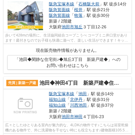
阪急宝塚本線
「
石橋阪大前
」駅 徒歩14分
阪急箕面線
「
桜井
」駅 徒歩21分
阪急箕面線
「
牧落
」駅 徒歩30分
新築 / 2階建
大阪府
池田市
旭丘
３丁目12-26
歩いて428mの場所に、生活協同組合コープこうべ コープミニ井口堂があり
ます！庭付きなのでお子様も快適に遊べて、楽しい生活ができます！キッチ
ンには新鮮な空気を取り込む窓がついて...
現在販売物件情報がありません。
「池田◆閑静な住宅街♪◆旭丘3丁目 新築戸建◆」への
お問い合わせはこちら
池田◆神田4丁目 新築戸建◆住環境良好♪子育てにお勧め◆
売買 | 新築一戸建
阪急宝塚本線
「
池田
」駅 徒歩14分
福知山線
「
北伊丹
」駅 徒歩31分
福知山線
「
川西池田
」駅 徒歩37分
新築 / 2階建
大阪府
池田市
神田
４丁目6-23
広々としたゆとりある室内が魅力的な、4LDKの物件です♪こちらは浴室乾燥
機のある物件で、外に洗濯物を干せない時にも役立ちます♪建物面積105.57