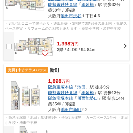
能勢電鉄妙見線
「
絹延橋
」駅 徒歩32分
築38年 / 3階建
大阪府
池田市
渋谷
１丁目4-6
・3面バルコニーで陽当たり・通風良好 ・3階建て3階部分の最上階 ・収納ス
ペース充実 ・リフォームのご相談も承ります ・秦野小学校・渋谷中学校
1,398
万
円
3階 / 4LDK / 94.84㎡
新町
売買 | 中古テラスハウス
1,898
万円
阪急宝塚本線
「
池田
」駅 徒歩9分
能勢電鉄妙見線
「
絹延橋
」駅 徒歩13分
阪急宝塚本線
「
川西能勢口
」駅 徒歩14分
築35年 / 3階建
大阪府
池田市
新町
2-2
・阪急宝塚線「池田」駅徒歩9分 ・全室2面採光 ・カースペース1台分 ・池田
小学校・池田中学校