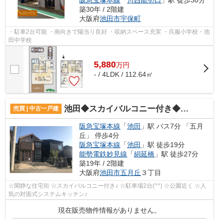
阪急宝塚本線
「
川西能勢口
」駅 徒歩30分
築30年 / 2階建
大阪府
池田市
宇保町
・駐車2台可能 ・南向きで陽当り良好 ・収納スペース充実 ・呉服小学校・池
田中学校
5,880
万
円
- / 4LDK / 112.64㎡
池田◆スカイバルコニー付き◆五月丘3丁目 中古戸建♪
売買 | 中古一戸建
阪急宝塚本線
「
池田
」駅 バス7分 「五月
丘」 停歩4分
阪急宝塚本線
「
池田
」駅 徒歩19分
能勢電鉄妙見線
「
絹延橋
」駅 徒歩27分
築19年 / 2階建
大阪府
池田市
五月丘
３丁目
☆閑静な住宅街 ☆スカイバルコニー付き♪ ☆駐車場2台(^^) ☆公園近く ☆人
気の対面式システムキッチン♪
現在販売物件情報がありません。