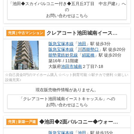
「池田◆スカイバルコニー付き◆五月丘3丁目 中古戸建♪」へ
の
お問い合わせはこちら
クレアコート池田城南イーストキャッスル
売買 | 中古マンション
阪急宝塚本線
「
池田
」駅 徒歩3分
阪急宝塚本線
「
川西能勢口
」駅 徒歩20分
能勢電鉄妙見線
「
絹延橋
」駅 徒歩20分
築16年 / 11階建
大阪府
池田市
城南
２丁目7-18
☆自己資金0円のマイホーム購入 ☆ペット飼育可能 ☆駅チカで便利 ☆嬉しい
設備充実♪
現在販売物件情報がありません。
「クレアコート池田城南イーストキャッスル」への
お問い合わせはこちら
◆池田◆2面バルコニー◆ウォークインクローゼット◆荘園1丁目♪
売買 | 新築一戸建
阪急宝塚本線
「
池田
」駅 徒歩15分