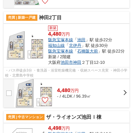
神田2丁目
売買 | 新築一戸建
新築
4,480
万円
阪急宝塚本線
「
池田
」駅 徒歩22分
福知山線
「
北伊丹
」駅 徒歩30分
阪急宝塚本線
「
石橋阪大前
」駅 徒歩22分
新築 / 2階建
大阪府
池田市
神田
２丁目12-10
・バス停徒歩3分 ・食洗器・浴室乾燥機完備 ・収納スペース充実 ・神田小学
校・北豊島中学校
4,480
万
円
- / 4LDK / 96.39㎡
ザ・ライオンズ池田Ｉ棟
売買 | 中古マンション
4,498
万円