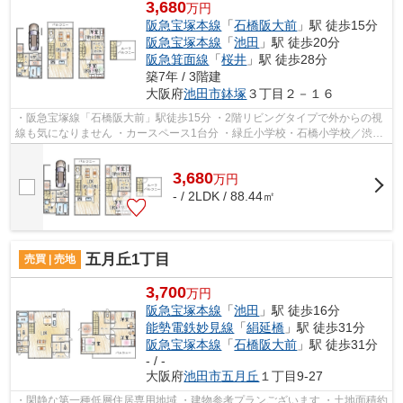
3,680
万円
阪急宝塚本線
「
石橋阪大前
」駅 徒歩15分
阪急宝塚本線
「
池田
」駅 徒歩20分
阪急箕面線
「
桜井
」駅 徒歩28分
築7年 / 3階建
大阪府
池田市
鉢塚
３丁目２－１６
・阪急宝塚線「石橋阪大前」駅徒歩15分 ・2階リビングタイプで外からの視
線も気になりません ・カースペース1台分 ・緑丘小学校・石橋小学校／渋谷
中学校・石橋中学校
3,680
万
円
- / 2LDK / 88.44㎡
五月丘1丁目
売買 | 売地
3,700
万円
阪急宝塚本線
「
池田
」駅 徒歩16分
能勢電鉄妙見線
「
絹延橋
」駅 徒歩31分
阪急宝塚本線
「
石橋阪大前
」駅 徒歩31分
- / -
大阪府
池田市
五月丘
１丁目9-27
・閑静な第一種低層住居専用地域 ・建物参考プランございます ・土地面積約