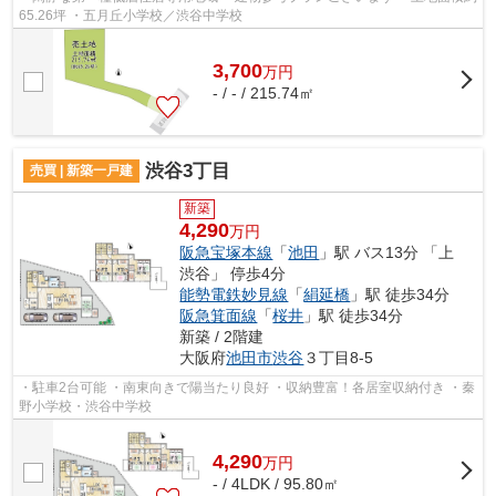
65.26坪 ・五月丘小学校／渋谷中学校
3,700
万
円
- / - / 215.74㎡
渋谷3丁目
売買 | 新築一戸建
新築
4,290
万円
阪急宝塚本線
「
池田
」駅 バス13分 「上
渋谷」 停歩4分
能勢電鉄妙見線
「
絹延橋
」駅 徒歩34分
阪急箕面線
「
桜井
」駅 徒歩34分
新築 / 2階建
大阪府
池田市
渋谷
３丁目8-5
・駐車2台可能 ・南東向きで陽当たり良好 ・収納豊富！各居室収納付き ・秦
野小学校・渋谷中学校
4,290
万
円
- / 4LDK / 95.80㎡