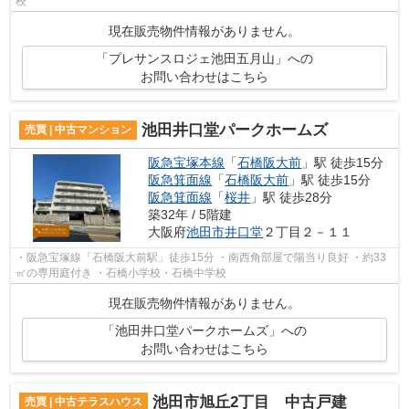
校
現在販売物件情報がありません。
「プレサンスロジェ池田五月山」への
お問い合わせはこちら
池田井口堂パークホームズ
売買 | 中古マンション
阪急宝塚本線
「
石橋阪大前
」駅 徒歩15分
阪急箕面線
「
石橋阪大前
」駅 徒歩15分
阪急箕面線
「
桜井
」駅 徒歩28分
築32年 / 5階建
大阪府
池田市
井口堂
２丁目２－１１
・阪急宝塚線「石橋阪大前駅」徒歩15分 ・南西角部屋で陽当り良好 ・約33
㎡の専用庭付き ・石橋小学校・石橋中学校
現在販売物件情報がありません。
「池田井口堂パークホームズ」への
お問い合わせはこちら
池田市旭丘2丁目 中古戸建
売買 | 中古テラスハウス