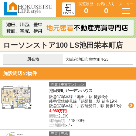
閲覧履歴
お気に入り
メニュー
0
0
ローソンストア100 LS池田栄本町店
所在地
大阪府池田市栄本町4-23
施設周辺の物件
売買｜中古マンション
池田栄町ガーデンハウス
阪急宝塚本線「池田」駅 徒歩3分
能勢電鉄妙見線「絹延橋」駅 徒歩19分
阪急宝塚本線「川西能勢口」駅 徒歩19分
4,980万円
間取:
2LDK
建物面積:
- / 18.90坪
土地面積:
- / -
売買｜売地