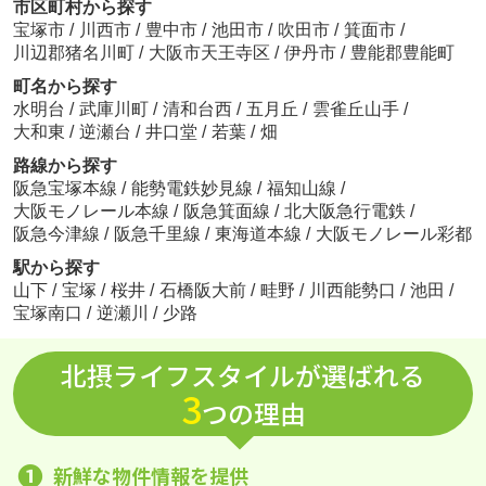
市区町村から探す
宝塚市
/
川西市
/
豊中市
/
池田市
/
吹田市
/
箕面市
/
川辺郡猪名川町
/
大阪市天王寺区
/
伊丹市
/
豊能郡豊能町
町名から探す
水明台
/
武庫川町
/
清和台西
/
五月丘
/
雲雀丘山手
/
大和東
/
逆瀬台
/
井口堂
/
若葉
/
畑
路線から探す
阪急宝塚本線
/
能勢電鉄妙見線
/
福知山線
/
大阪モノレール本線
/
阪急箕面線
/
北大阪急行電鉄
/
阪急今津線
/
阪急千里線
/
東海道本線
/
大阪モノレール彩都
駅から探す
山下
/
宝塚
/
桜井
/
石橋阪大前
/
畦野
/
川西能勢口
/
池田
/
宝塚南口
/
逆瀬川
/
少路
北摂ライフスタイルが選ばれる
3
つの理由
❶
新鮮な物件情報を提供