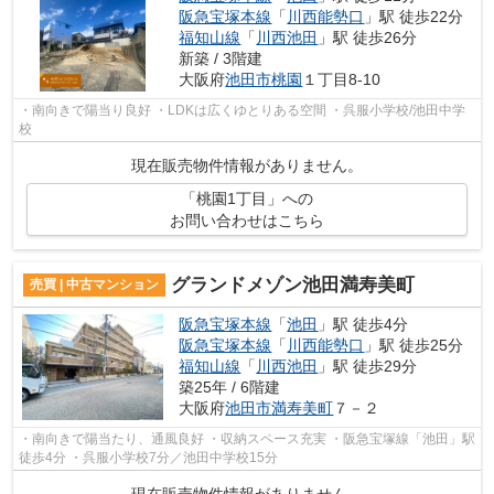
阪急宝塚本線
「
川西能勢口
」駅 徒歩22分
福知山線
「
川西池田
」駅 徒歩26分
新築 / 3階建
大阪府
池田市
桃園
１丁目8-10
・南向きで陽当り良好 ・LDKは広くゆとりある空間 ・呉服小学校/池田中学
校
現在販売物件情報がありません。
「桃園1丁目」への
お問い合わせはこちら
グランドメゾン池田満寿美町
売買 | 中古マンション
阪急宝塚本線
「
池田
」駅 徒歩4分
阪急宝塚本線
「
川西能勢口
」駅 徒歩25分
福知山線
「
川西池田
」駅 徒歩29分
築25年 / 6階建
大阪府
池田市
満寿美町
７－２
・南向きで陽当たり、通風良好 ・収納スペース充実 ・阪急宝塚線「池田」駅
徒歩4分 ・呉服小学校7分／池田中学校15分
現在販売物件情報がありません。