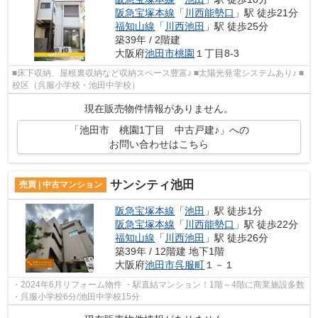
阪急宝塚本線
「
川西能勢口
」駅 徒歩21分
福知山線
「
川西池田
」駅 徒歩25分
築39年 / 2階建
大阪府
池田市
桃園
１丁目8-3
■床下収納、屋根裏収納など収納スペース豊富♪ ■太陽光発電システムあり♪ ■
校区（呉服小学校・池田中学校）
現在販売物件情報がありません。
「池田市 桃園1丁目 中古戸建♪」への
お問い合わせはこちら
サンシティ池田
売買 | 中古マンション
阪急宝塚本線
「
池田
」駅 徒歩1分
阪急宝塚本線
「
川西能勢口
」駅 徒歩22分
福知山線
「
川西池田
」駅 徒歩26分
築39年 / 12階建 地下1階
大阪府
池田市
呉服町
１－１
・2024年6月リフォーム物件 ・駅直結マンション！1階～4階に商業施設多数
・呉服小学校6分/池田中学校15分