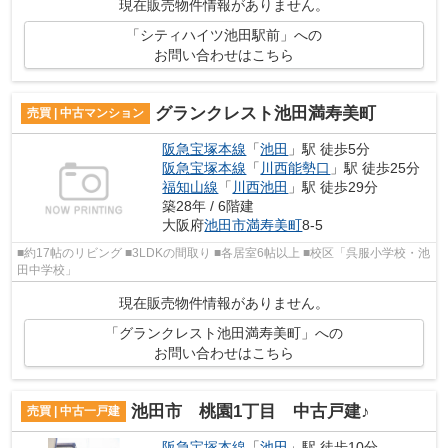
現在販売物件情報がありません。
「シティハイツ池田駅前」への
お問い合わせはこちら
グランクレスト池田満寿美町
売買 | 中古マンション
阪急宝塚本線
「
池田
」駅 徒歩5分
阪急宝塚本線
「
川西能勢口
」駅 徒歩25分
福知山線
「
川西池田
」駅 徒歩29分
築28年 / 6階建
大阪府
池田市
満寿美町
8-5
■約17帖のリビング ■3LDKの間取り ■各居室6帖以上 ■校区「呉服小学校・池
田中学校」
現在販売物件情報がありません。
「グランクレスト池田満寿美町」への
お問い合わせはこちら
池田市 桃園1丁目 中古戸建♪
売買 | 中古一戸建
阪急宝塚本線
「
池田
」駅 徒歩10分