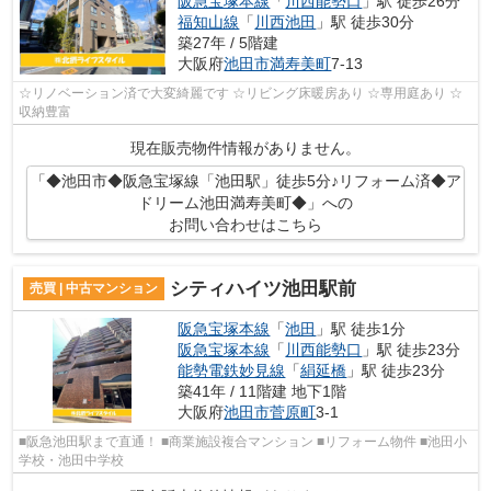
阪急宝塚本線
「
川西能勢口
」駅 徒歩26分
福知山線
「
川西池田
」駅 徒歩30分
築27年 / 5階建
大阪府
池田市
満寿美町
7-13
☆リノベーション済で大変綺麗です ☆リビング床暖房あり ☆専用庭あり ☆
収納豊富
現在販売物件情報がありません。
「◆池田市◆阪急宝塚線「池田駅」徒歩5分♪リフォーム済◆ア
ドリーム池田満寿美町◆」への
お問い合わせはこちら
シティハイツ池田駅前
売買 | 中古マンション
阪急宝塚本線
「
池田
」駅 徒歩1分
阪急宝塚本線
「
川西能勢口
」駅 徒歩23分
能勢電鉄妙見線
「
絹延橋
」駅 徒歩23分
築41年 / 11階建 地下1階
大阪府
池田市
菅原町
3-1
■阪急池田駅まで直通！ ■商業施設複合マンション ■リフォーム物件 ■池田小
学校・池田中学校