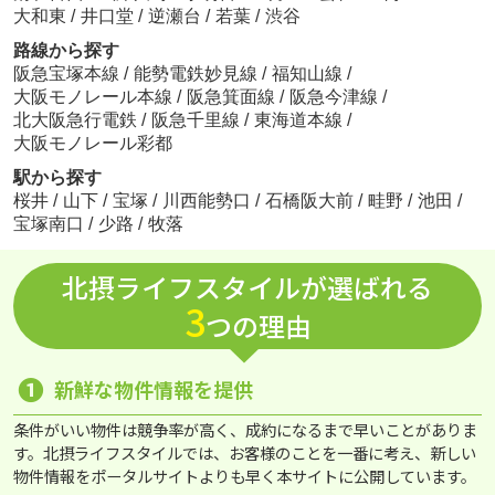
大和東
/
井口堂
/
逆瀬台
/
若葉
/
渋谷
路線から探す
阪急宝塚本線
/
能勢電鉄妙見線
/
福知山線
/
大阪モノレール本線
/
阪急箕面線
/
阪急今津線
/
北大阪急行電鉄
/
阪急千里線
/
東海道本線
/
大阪モノレール彩都
駅から探す
桜井
/
山下
/
宝塚
/
川西能勢口
/
石橋阪大前
/
畦野
/
池田
/
宝塚南口
/
少路
/
牧落
北摂ライフスタイルが選ばれる
3
つの理由
❶
新鮮な物件情報を提供
条件がいい物件は競争率が高く、成約になるまで早いことがありま
す。北摂ライフスタイルでは、お客様のことを一番に考え、新しい
物件情報をポータルサイトよりも早く本サイトに公開しています。