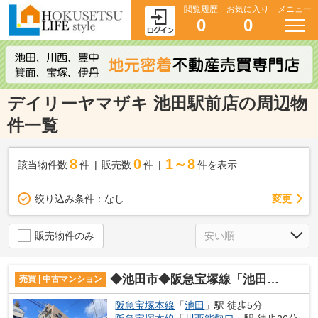
閲覧履歴
お気に入り
メニュー
0
0
デイリーヤマザキ 池田駅前店の周辺物
件一覧
8
0
1～8
該当物件数
件
販売数
件
件を表示
変更
絞り込み条件：
なし
販売物件のみ
◆池田市◆阪急宝塚線「池田駅」徒歩5分♪リフォーム済◆アドリーム池田満寿美町◆
売買 | 中古マンション
阪急宝塚本線
「
池田
」駅 徒歩5分