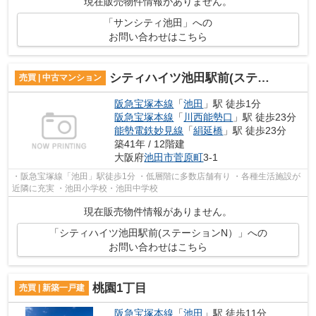
現在販売物件情報がありません。
「サンシティ池田」への
お問い合わせはこちら
シティハイツ池田駅前(ステーションN）
売買 | 中古マンション
阪急宝塚本線
「
池田
」駅 徒歩1分
阪急宝塚本線
「
川西能勢口
」駅 徒歩23分
能勢電鉄妙見線
「
絹延橋
」駅 徒歩23分
築41年 / 12階建
大阪府
池田市
菅原町
3-1
・阪急宝塚線「池田」駅徒歩1分 ・低層階に多数店舗有り ・各種生活施設が
近隣に充実 ・池田小学校・池田中学校
現在販売物件情報がありません。
「シティハイツ池田駅前(ステーションN）」への
お問い合わせはこちら
桃園1丁目
売買 | 新築一戸建
阪急宝塚本線
「
池田
」駅 徒歩11分