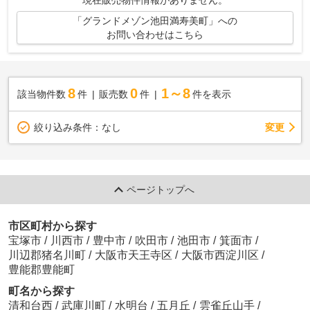
「グランドメゾン池田満寿美町」への
お問い合わせはこちら
8
0
1～8
該当物件数
件
販売数
件
件を表示
変更
絞り込み条件：
なし
ページトップへ
市区町村から探す
宝塚市
/
川西市
/
豊中市
/
吹田市
/
池田市
/
箕面市
/
川辺郡猪名川町
/
大阪市天王寺区
/
大阪市西淀川区
/
豊能郡豊能町
町名から探す
清和台西
/
武庫川町
/
水明台
/
五月丘
/
雲雀丘山手
/