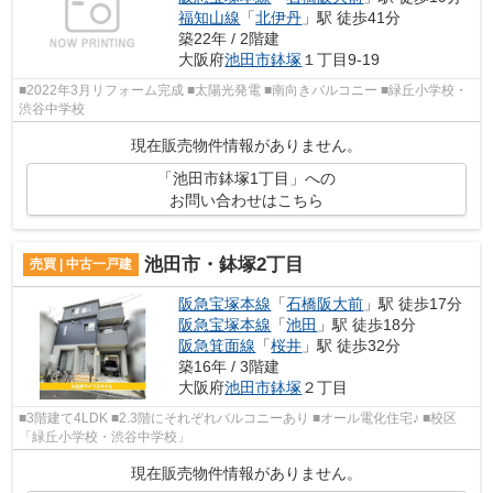
福知山線
「
北伊丹
」駅 徒歩41分
築22年 / 2階建
大阪府
池田市
鉢塚
１丁目9-19
■2022年3月リフォーム完成 ■太陽光発電 ■南向きバルコニー ■緑丘小学校・
渋谷中学校
現在販売物件情報がありません。
「池田市鉢塚1丁目」への
お問い合わせはこちら
池田市・鉢塚2丁目
売買 | 中古一戸建
阪急宝塚本線
「
石橋阪大前
」駅 徒歩17分
阪急宝塚本線
「
池田
」駅 徒歩18分
阪急箕面線
「
桜井
」駅 徒歩32分
築16年 / 3階建
大阪府
池田市
鉢塚
２丁目
■3階建て4LDK ■2.3階にそれぞれバルコニーあり ■オール電化住宅♪ ■校区
「緑丘小学校・渋谷中学校」
現在販売物件情報がありません。