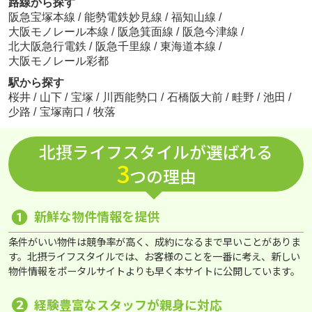
路線から探す
阪急宝塚本線
/
能勢電鉄妙見線
/
福知山線
/
大阪モノレール本線
/
阪急箕面線
/
阪急今津線
/
北大阪急行電鉄
/
阪急千里線
/
東海道本線
/
大阪モノレール彩都
駅から探す
桜井
/
山下
/
宝塚
/
川西能勢口
/
石橋阪大前
/
畦野
/
池田
/
少路
/
宝塚南口
/
牧落
北摂ライフスタイルが選ばれる
3
つの理由
❶
新鮮な物件情報を提供
条件がいい物件は競争率が高く、成約になるまで早いことがありま
す。北摂ライフスタイルでは、お客様のことを一番に考え、新しい
物件情報をポータルサイトよりも早く本サイトに公開しています。
❷
経験豊富なスタッフが親身に対応