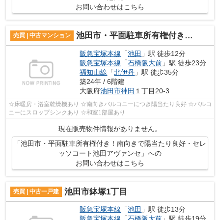
お問い合わせはこちら
池田市・平面駐車所有権付き！南向きで陽当たり良好・セレッソコート池田アヴァンセ
売買 | 中古マンション
阪急宝塚本線
「
池田
」駅 徒歩12分
阪急宝塚本線
「
石橋阪大前
」駅 徒歩23分
福知山線
「
北伊丹
」駅 徒歩35分
築24年 / 6階建
大阪府
池田市
神田
１丁目20-3
☆床暖房・浴室乾燥機あり ☆南向きバルコニーにつき陽当たり良好 ☆バルコ
ニーにスロップシンクあり ☆和室1部屋あり
現在販売物件情報がありません。
「池田市・平面駐車所有権付き！南向きで陽当たり良好・セレ
ッソコート池田アヴァンセ」への
お問い合わせはこちら
池田市鉢塚1丁目
売買 | 中古一戸建
阪急宝塚本線
「
池田
」駅 徒歩13分
阪急宝塚本線
「
石橋阪大前
」駅 徒歩19分