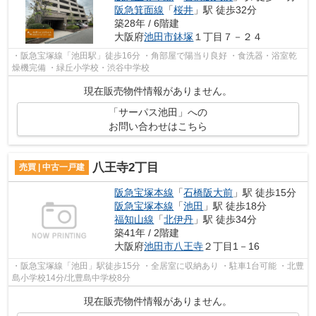
阪急箕面線
「
桜井
」駅 徒歩32分
築28年 / 6階建
大阪府
池田市
鉢塚
１丁目７－２４
・阪急宝塚線「池田駅」徒歩16分 ・角部屋で陽当り良好 ・食洗器・浴室乾
燥機完備 ・緑丘小学校・渋谷中学校
現在販売物件情報がありません。
「サーパス池田」への
お問い合わせはこちら
八王寺2丁目
売買 | 中古一戸建
阪急宝塚本線
「
石橋阪大前
」駅 徒歩15分
阪急宝塚本線
「
池田
」駅 徒歩18分
福知山線
「
北伊丹
」駅 徒歩34分
築41年 / 2階建
大阪府
池田市
八王寺
２丁目1－16
・阪急宝塚線「池田」駅徒歩15分 ・全居室に収納あり ・駐車1台可能 ・北豊
島小学校14分/北豊島中学校8分
現在販売物件情報がありません。