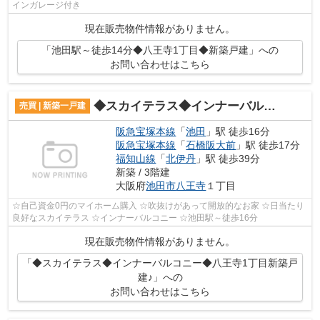
インガレージ付き
現在販売物件情報がありません。
「池田駅～徒歩14分◆八王寺1丁目◆新築戸建」への
お問い合わせはこちら
◆スカイテラス◆インナーバルコニー◆八王寺1丁目新築戸建♪
売買 | 新築一戸建
阪急宝塚本線
「
池田
」駅 徒歩16分
阪急宝塚本線
「
石橋阪大前
」駅 徒歩17分
福知山線
「
北伊丹
」駅 徒歩39分
新築 / 3階建
大阪府
池田市
八王寺
１丁目
☆自己資金0円のマイホーム購入 ☆吹抜けがあって開放的なお家 ☆日当たり
良好なスカイテラス ☆インナーバルコニー ☆池田駅～徒歩16分
現在販売物件情報がありません。
「◆スカイテラス◆インナーバルコニー◆八王寺1丁目新築戸
建♪」への
お問い合わせはこちら