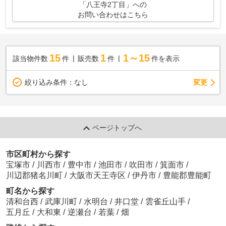
「八王寺2丁目」への
お問い合わせはこちら
15
1
1～15
該当物件数
件
販売数
件
件を表示
変更
絞り込み条件：
なし
ページトップへ
市区町村から探す
宝塚市
/
川西市
/
豊中市
/
池田市
/
吹田市
/
箕面市
/
川辺郡猪名川町
/
大阪市天王寺区
/
伊丹市
/
豊能郡豊能町
町名から探す
清和台西
/
武庫川町
/
水明台
/
井口堂
/
雲雀丘山手
/
五月丘
/
大和東
/
逆瀬台
/
若葉
/
畑