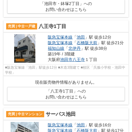
「池田市・鉢塚2丁目」への
お問い合わせはこちら
八王寺1丁目
売買 | 中古一戸建
阪急宝塚本線
「
池田
」駅 徒歩12分
阪急宝塚本線
「
石橋阪大前
」駅 徒歩21分
福知山線
「
北伊丹
」駅 徒歩38分
築19年 / 3階建
大阪府
池田市
八王寺
１丁目
■阪急宝塚線「池田」駅徒歩12分 ■木造3階建て ■校区「呉服小学校・池田中
学校」
現在販売物件情報がありません。
「八王寺1丁目」への
お問い合わせはこちら
サーパス池田
売買 | 中古マンション
阪急宝塚本線
「
池田
」駅 徒歩16分
阪急宝塚本線
「
石橋阪大前
」駅 徒歩17分