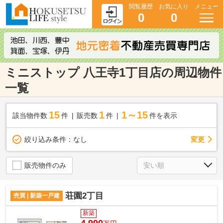
閲覧履歴
お気に入り
メニュー
0
0
ミニストップ 八王寺1丁目店の周辺物件
一覧
15
1
1～15
該当物件数
件
販売数
件
件を表示
変更
絞り込み条件：
なし
販売物件のみ
荘園2丁目
売買 | 新築一戸建
新築