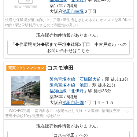
築17年 / 2階建
大阪府
池田市
鉢塚
２丁目
快適な住環境が魅力的な中古戸建♪ 新生活をはじめる方にオススメな3LDKの
物件♪ 駅が2駅利用できるので利便性の高い♪
現在販売物件情報がありません。
「◆住環境良好◆駅まで平坦◆鉢塚2丁目 中古戸建♪」への
お問い合わせはこちら
コスモ池田
売買 | 中古マンション
阪急宝塚本線
「
石橋阪大前
」駅 徒歩13分
阪急宝塚本線
「
池田
」駅 徒歩21分
福知山線
「
北伊丹
」駅 徒歩36分
築36年 / 5階建
大阪府
池田市
荘園
１丁目４－１５
・WIC+FC完備 ・南西向きにつき陽当たり良好 ・近隣買い物施設充実 ・北
豊島小学校10分/北豊島中学校8分
現在販売物件情報がありません。
「コスモ池田」への