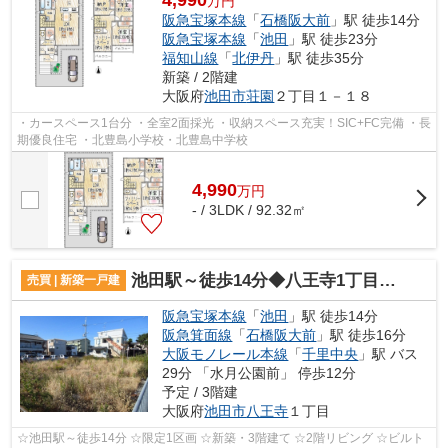
4,990
万円
阪急宝塚本線
「
石橋阪大前
」駅 徒歩14分
阪急宝塚本線
「
池田
」駅 徒歩23分
福知山線
「
北伊丹
」駅 徒歩35分
新築 / 2階建
大阪府
池田市
荘園
２丁目１－１８
・カースペース1台分 ・全室2面採光 ・収納スペース充実！SIC+FC完備 ・長
期優良住宅 ・北豊島小学校・北豊島中学校
4,990
万
円
- / 3LDK / 92.32㎡
池田駅～徒歩14分◆八王寺1丁目◆新築戸建
売買 | 新築一戸建
阪急宝塚本線
「
池田
」駅 徒歩14分
阪急箕面線
「
石橋阪大前
」駅 徒歩16分
大阪モノレール本線
「
千里中央
」駅 バス
29分 「水月公園前」 停歩12分
予定 / 3階建
大阪府
池田市
八王寺
１丁目
☆池田駅～徒歩14分 ☆限定1区画 ☆新築・3階建て ☆2階リビング ☆ビルト