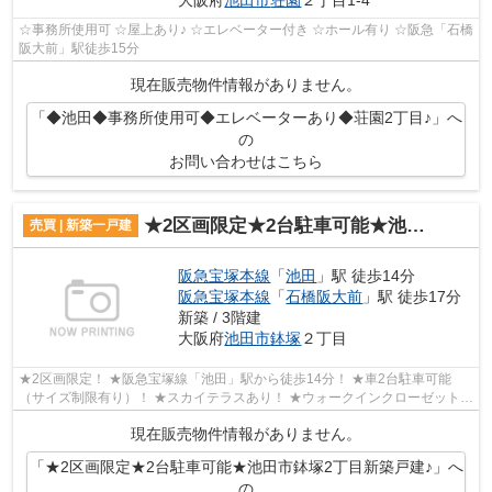
☆事務所使用可 ☆屋上あり♪ ☆エレベーター付き ☆ホール有り ☆阪急「石橋
阪大前」駅徒歩15分
現在販売物件情報がありません。
「◆池田◆事務所使用可◆エレベーターあり◆荘園2丁目♪」へ
の
お問い合わせはこちら
★2区画限定★2台駐車可能★池田市鉢塚2丁目新築戸建♪
売買 | 新築一戸建
阪急宝塚本線
「
池田
」駅 徒歩14分
阪急宝塚本線
「
石橋阪大前
」駅 徒歩17分
新築 / 3階建
大阪府
池田市
鉢塚
２丁目
★2区画限定！ ★阪急宝塚線「池田」駅から徒歩14分！ ★車2台駐車可能
（サイズ制限有り）！ ★スカイテラスあり！ ★ウォークインクローゼットあ
り！ ★対面式キッチン！ ★1・2階にトイレあ...
現在販売物件情報がありません。
「★2区画限定★2台駐車可能★池田市鉢塚2丁目新築戸建♪」へ
の