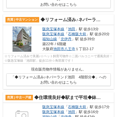
お問い合わせはこちら
◆リフォーム済み♪ネバーランド池田 4階部分◆
売買 | 中古マンション
阪急宝塚本線
「
池田
」駅 徒歩13分
阪急宝塚本線
「
石橋阪大前
」駅 徒歩20分
福知山線
「
北伊丹
」駅 徒歩39分
築22年 / 6階建
大阪府
池田市
八王寺
１丁目2-17
☆リフォーム済みで美麗♪☆ペット飼育可物件☆二面バルコニーで通風良好！
☆阪急宝塚線「池田駅」徒歩11分☆角部屋です！
現在販売物件情報がありません。
「◆リフォーム済み♪ネバーランド池田 4階部分◆」への
お問い合わせはこちら
◆住環境良好◆駅まで平坦◆鉢塚2丁目 中古戸建♪
売買 | 中古一戸建
阪急宝塚本線
「
石橋阪大前
」駅 徒歩17分
阪急宝塚本線
「
池田
」駅 徒歩16分
福知山線
「
北伊丹
」駅 徒歩42分