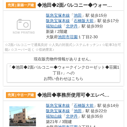
◆池田◆2面バルコニー◆ウォークインクローゼット◆荘園1丁目♪
売買 | 新築一戸建
阪急宝塚本線
「
池田
」駅 徒歩15分
阪急宝塚本線
「
石橋阪大前
」駅 徒歩17分
福知山線
「
北伊丹
」駅 徒歩39分
新築 / 2階建
大阪府
池田市
荘園
１丁目2-30
☆2面バルコニーで通風良好 ☆人気の対面式システムキッチン♪ ☆駐車3台可
能♪ ☆スーパー近く ☆収納豊富♪
現在販売物件情報がありません。
「◆池田◆2面バルコニー◆ウォークインクローゼット◆荘園1
丁目♪」への
お問い合わせはこちら
◆池田◆事務所使用可◆エレベーターあり◆荘園2丁目♪
売買 | 中古一戸建
阪急宝塚本線
「
石橋阪大前
」駅 徒歩14分
阪急宝塚本線
「
池田
」駅 徒歩22分
福知山線
「
北伊丹
」駅 徒歩35分
築21年 / 3階建
大阪府
池田市
荘園
２丁目1-4