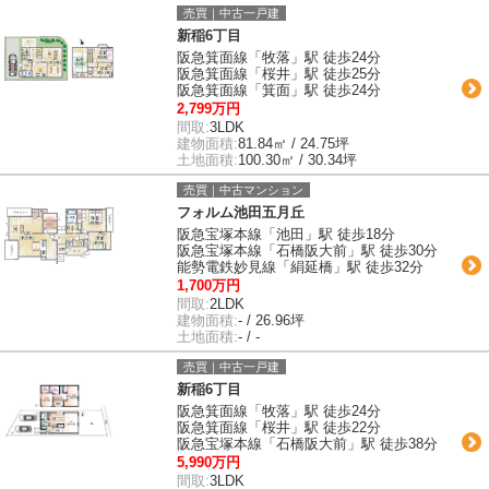
売買｜中古一戸建
新稲6丁目
阪急箕面線「牧落」駅 徒歩24分
阪急箕面線「桜井」駅 徒歩25分
阪急箕面線「箕面」駅 徒歩24分
2,799万円
間取:
3LDK
建物面積:
81.84㎡ / 24.75坪
土地面積:
100.30㎡ / 30.34坪
売買｜中古マンション
フォルム池田五月丘
阪急宝塚本線「池田」駅 徒歩18分
阪急宝塚本線「石橋阪大前」駅 徒歩30分
能勢電鉄妙見線「絹延橋」駅 徒歩32分
1,700万円
間取:
2LDK
建物面積:
- / 26.96坪
土地面積:
- / -
売買｜中古一戸建
新稲6丁目
阪急箕面線「牧落」駅 徒歩24分
阪急箕面線「桜井」駅 徒歩22分
阪急宝塚本線「石橋阪大前」駅 徒歩38分
5,990万円
間取:
3LDK