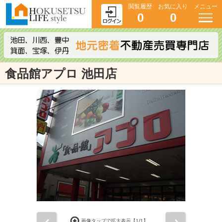
閲覧履歴
お気に入り
メニュー
0
0
食品館アプロ 池田店
前
次
画像タップで拡大表示【
1
/1】