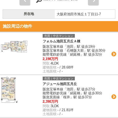
所在地
大阪府池田市旭丘１丁目11-7
施設周辺の物件
売買｜中古マンション
フォルム池田五月丘Ａ棟
阪急宝塚本線「池田」駅 徒歩19分
阪急宝塚本線「石橋阪大前」駅 徒歩30分
能勢電鉄妙見線「絹延橋」駅 徒歩32分
2,198万円
間取:
4LDK
建物面積:
- / 28.68坪
土地面積:
- / -
売買｜中古マンション
アジュール池田五月丘
阪急宝塚本線「池田」駅 徒歩27分
能勢電鉄妙見線「絹延橋」駅 徒歩30分
阪急箕面線「桜井」駅 徒歩37分
2,390万円
間取:
3LDK
建物面積:
- / 21.81坪
土地面積:
- / -