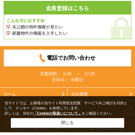
会員登録はこちら
こんな方におすすめ
未公開の物件情報が見たい
新着物件の情報を入手したい
電話でお問い合わせ
営業時間：
9:30 ～ 17:30
定休日：
水曜日
ホーム
会社概要
当サイトでは、お客様の当サイト利用状況把握、サービス向上検討を目的と
お問い合わせ
物件リクエスト
して、クッキー（Cookie）を使用しています。
詳しくは、当社の
「Cookieの取扱いについて」
をご確認ください。
プライバシーポリシー
利用規約
アクセスマップ
PCサイト
閉じる
Copyright(c) 株式会社北摂ライフスタイル All rights reserved.