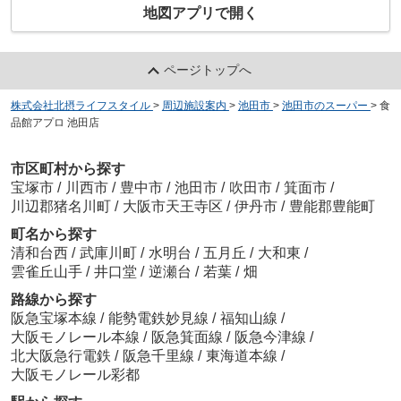
地図アプリで開く
ページトップへ
株式会社北摂ライフスタイル
>
周辺施設案内
>
池田市
>
池田市のスーパー
>
食
品館アプロ 池田店
市区町村から探す
宝塚市
/
川西市
/
豊中市
/
池田市
/
吹田市
/
箕面市
/
川辺郡猪名川町
/
大阪市天王寺区
/
伊丹市
/
豊能郡豊能町
町名から探す
清和台西
/
武庫川町
/
水明台
/
五月丘
/
大和東
/
雲雀丘山手
/
井口堂
/
逆瀬台
/
若葉
/
畑
路線から探す
阪急宝塚本線
/
能勢電鉄妙見線
/
福知山線
/
大阪モノレール本線
/
阪急箕面線
/
阪急今津線
/
北大阪急行電鉄
/
阪急千里線
/
東海道本線
/
大阪モノレール彩都