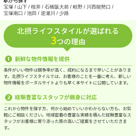
駅から探す
宝塚
/
山下
/
桜井
/
石橋阪大前
/
畦野
/
川西能勢口
/
宝塚南口
/
池田
/
逆瀬川
/
少路
北摂ライフスタイルが選ばれる
3
つの理由
❶
新鮮な物件情報を提供
条件がいい物件は競争率が高く、成約になるまで早いことがありま
す。北摂ライフスタイルでは、お客様のことを一番に考え、新しい
物件情報をポータルサイトよりも早く本サイトに公開しています。
❷
経験豊富なスタッフが親身に対応
これから物件を探す方、何から始めていいかわからない方も、お気
軽にご相談ください。地域密着の豊富な実績を積んだ経験豊富なス
タッフがお客様に寄り添った質の高いご提案をさせていただきま
す。