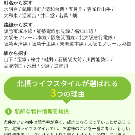
町名から探す
水明台
/
武庫川町
/
清和台西
/
五月丘
/
雲雀丘山手
/
大和東
/
逆瀬台
/
井口堂
/
若葉
/
畑
路線から探す
阪急宝塚本線
/
能勢電鉄妙見線
/
福知山線
/
大阪モノレール本線
/
阪急箕面線
/
北大阪急行電鉄
/
阪急今津線
/
阪急千里線
/
東海道本線
/
大阪モノレール彩都
駅から探す
山下
/
宝塚
/
桜井
/
畦野
/
石橋阪大前
/
川西能勢口
/
宝塚南口
/
池田
/
少路
/
逆瀬川
北摂ライフスタイルが選ばれる
3
つの理由
❶
新鮮な物件情報を提供
条件がいい物件は競争率が高く、成約になるまで早いことがありま
す。北摂ライフスタイルでは、お客様のことを一番に考え、新しい
物件情報をポータルサイトよりも早く本サイトに公開しています。