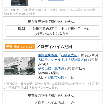
☆広々5LDK！ ☆鉄骨造 ☆南向き！ ☆南向き側に広々のお庭つき ☆お買い
物便利 ☆専有100㎡以上
現在販売物件情報がありません。
「5LDK！ 池田市住吉2丁目 中古戸建住宅」への
お問い合わせはこちら
メロディハイム池田
売買 | 中古マンション
阪急宝塚本線
「
石橋阪大前
」駅 徒歩10分
大阪モノレール本線
「
柴原阪大前
」駅 徒
歩24分
福知山線
「
北伊丹
」駅 徒歩31分
築39年 / 6階建
大阪府
池田市
石橋
４丁目
☆石橋駅より徒歩10分、駅チカ物件♪ ☆最上階6階のため陽当たり・眺望良好
♪ ☆平成27年度LDK大規模リフォーム実施♪
現在販売物件情報がありません。
「メロディハイム池田」への