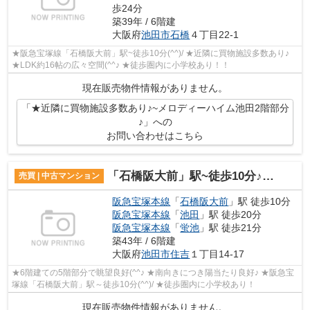
歩24分
築39年 / 6階建
大阪府
池田市
石橋
４丁目22-1
★阪急宝塚線「石橋阪大前」駅~徒歩10分(^^)/ ★近隣に買物施設多数あり♪
★LDK約16帖の広々空間(^^♪ ★徒歩圏内に小学校あり！！
現在販売物件情報がありません。
「★近隣に買物施設多数あり♪~メロディーハイム池田2階部分
♪」への
お問い合わせはこちら
「石橋阪大前」駅~徒歩10分♪池田住吉ビューハイツ5階部分♪
売買 | 中古マンション
阪急宝塚本線
「
石橋阪大前
」駅 徒歩10分
阪急宝塚本線
「
池田
」駅 徒歩20分
阪急宝塚本線
「
蛍池
」駅 徒歩21分
築43年 / 6階建
大阪府
池田市
住吉
１丁目14-17
★6階建ての5階部分で眺望良好(^^♪ ★南向きにつき陽当たり良好♪ ★阪急宝
塚線「石橋阪大前」駅～徒歩10分(^^)/ ★徒歩圏内に小学校あり！
現在販売物件情報がありません。