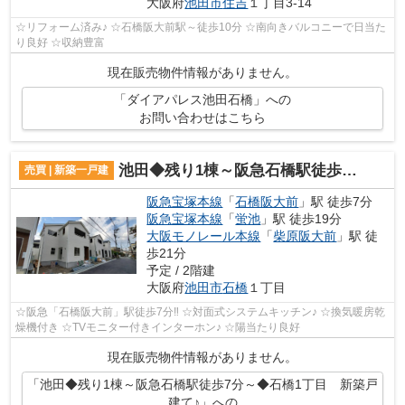
大阪府
池田市
住吉
１丁目3-14
☆リフォーム済み♪ ☆石橋阪大前駅～徒歩10分 ☆南向きバルコニーで日当た
り良好 ☆収納豊富
現在販売物件情報がありません。
「ダイアパレス池田石橋」への
お問い合わせはこちら
池田◆残り1棟～阪急石橋駅徒歩7分～◆石橋1丁目 新築戸建て♪
売買 | 新築一戸建
阪急宝塚本線
「
石橋阪大前
」駅 徒歩7分
阪急宝塚本線
「
蛍池
」駅 徒歩19分
大阪モノレール本線
「
柴原阪大前
」駅 徒
歩21分
予定 / 2階建
大阪府
池田市
石橋
１丁目
☆阪急「石橋阪大前」駅徒歩7分‼ ☆対面式システムキッチン♪ ☆換気暖房乾
燥機付き ☆TVモニター付きインターホン♪ ☆陽当たり良好
現在販売物件情報がありません。
「池田◆残り1棟～阪急石橋駅徒歩7分～◆石橋1丁目 新築戸
建て♪」への