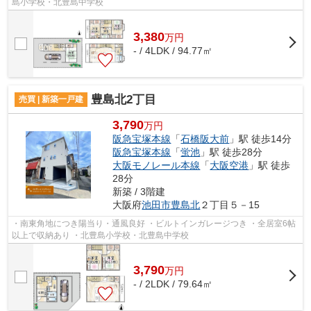
島小学校・北豊島中学校
3,380
万
円
- / 4LDK / 94.77㎡
豊島北2丁目
売買 | 新築一戸建
3,790
万円
阪急宝塚本線
「
石橋阪大前
」駅 徒歩14分
阪急宝塚本線
「
蛍池
」駅 徒歩28分
大阪モノレール本線
「
大阪空港
」駅 徒歩
28分
新築 / 3階建
大阪府
池田市
豊島北
２丁目５－15
・南東角地につき陽当り・通風良好 ・ビルトインガレージつき ・全居室6帖
以上で収納あり ・北豊島小学校・北豊島中学校
3,790
万
円
- / 2LDK / 79.64㎡