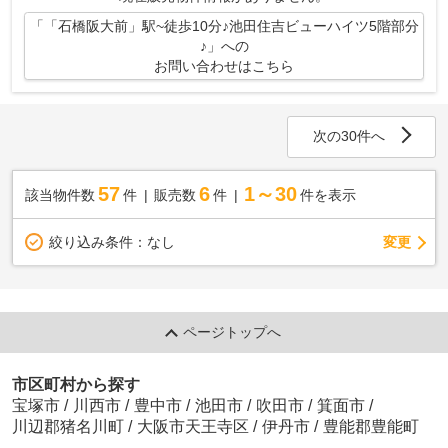
「「石橋阪大前」駅~徒歩10分♪池田住吉ビューハイツ5階部分
♪」への
お問い合わせはこちら
次の30件へ
57
6
1～30
該当物件数
件
販売数
件
件を表示
変更
絞り込み条件：
なし
ページトップへ
市区町村から探す
宝塚市
/
川西市
/
豊中市
/
池田市
/
吹田市
/
箕面市
/
川辺郡猪名川町
/
大阪市天王寺区
/
伊丹市
/
豊能郡豊能町