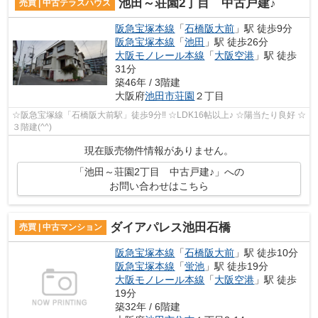
池田～荘園2丁目 中古戸建♪
売買 | 中古テラスハウス
阪急宝塚本線
「
石橋阪大前
」駅 徒歩9分
阪急宝塚本線
「
池田
」駅 徒歩26分
大阪モノレール本線
「
大阪空港
」駅 徒歩
31分
築46年 / 3階建
大阪府
池田市
荘園
２丁目
☆阪急宝塚線「石橋阪大前駅」徒歩9分‼ ☆LDK16帖以上♪ ☆陽当たり良好 ☆
３階建(^^)
現在販売物件情報がありません。
「池田～荘園2丁目 中古戸建♪」への
お問い合わせはこちら
ダイアパレス池田石橋
売買 | 中古マンション
阪急宝塚本線
「
石橋阪大前
」駅 徒歩10分
阪急宝塚本線
「
蛍池
」駅 徒歩19分
大阪モノレール本線
「
大阪空港
」駅 徒歩
19分
築32年 / 6階建