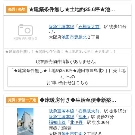
★建築条件無し★土地約35.6坪★池田市豊島北2丁目売土地♪
売買 | 売地
阪急宝塚本線
「
石橋阪大前
」駅 徒歩11分
- / -
大阪府
池田市
豊島北
２丁目
★建築条件無し！ ★閑静な住宅街！ ★土地約35.6坪！ ★更地渡し！
現在販売物件情報がありません。
「★建築条件無し★土地約35.6坪★池田市豊島北2丁目売土地
♪」への
お問い合わせはこちら
◆床暖房付き◆生活至便◆新築戸建◆荘園2丁目♪
売買 | 新築一戸建
阪急宝塚本線
「
石橋阪大前
」駅 徒歩15分
阪急宝塚本線
「
池田
」駅 徒歩27分
福知山線
「
北伊丹
」駅 徒歩36分
新築 / 3階建
大阪府
池田市
荘園
２丁目8-5