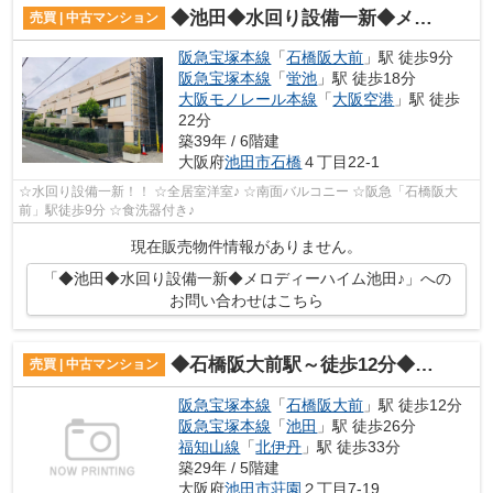
◆池田◆水回り設備一新◆メロディーハイム池田♪
売買 | 中古マンション
阪急宝塚本線
「
石橋阪大前
」駅 徒歩9分
阪急宝塚本線
「
蛍池
」駅 徒歩18分
大阪モノレール本線
「
大阪空港
」駅 徒歩
22分
築39年 / 6階建
大阪府
池田市
石橋
４丁目22-1
☆水回り設備一新！！ ☆全居室洋室♪ ☆南面バルコニー ☆阪急「石橋阪大
前」駅徒歩9分 ☆食洗器付き♪
現在販売物件情報がありません。
「◆池田◆水回り設備一新◆メロディーハイム池田♪」への
お問い合わせはこちら
◆石橋阪大前駅～徒歩12分◆グローバル池田荘園♪
売買 | 中古マンション
阪急宝塚本線
「
石橋阪大前
」駅 徒歩12分
阪急宝塚本線
「
池田
」駅 徒歩26分
福知山線
「
北伊丹
」駅 徒歩33分
築29年 / 5階建
大阪府
池田市
荘園
２丁目7-19