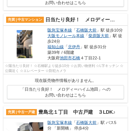
お問い合わせはこちら
日当たり良好！ メロディーハイム池田
売買 | 中古マンション
阪急宝塚本線
「
石橋阪大前
」駅 徒歩10分
大阪モノレール本線
「
柴原阪大前
」駅 徒
歩24分
福知山線
「
北伊丹
」駅 徒歩31分
築39年 / 6階建
大阪府
池田市
石橋
４丁目22-1
☆陽当たり良好！ ☆石橋駅より徒歩10分 ☆お買い物便利 ☆L字キッチン ☆
公園近く ☆エレベーター ☆防犯カメラ
現在販売物件情報がありません。
「日当たり良好！ メロディーハイム池田」への
お問い合わせはこちら
豊島北１丁目 中古戸建 ３LDK♪
売買 | 中古一戸建
阪急宝塚本線
「
石橋阪大前
」駅 バス5
分 「新開橋」 停歩4分