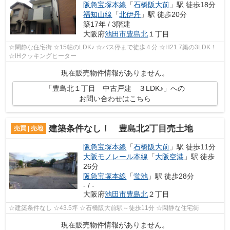
阪急宝塚本線
「
石橋阪大前
」駅 徒歩18分
福知山線
「
北伊丹
」駅 徒歩20分
築17年 / 3階建
大阪府
池田市
豊島北
１丁目
☆閑静な住宅街 ☆15帖のLDK♪ ☆バス停まで徒歩４分 ☆H21.7築の3LDK！
☆IHクッキングヒーター
現在販売物件情報がありません。
「豊島北１丁目 中古戸建 ３LDK♪」への
お問い合わせはこちら
建築条件なし！ 豊島北2丁目売土地
売買 | 売地
阪急宝塚本線
「
石橋阪大前
」駅 徒歩11分
大阪モノレール本線
「
大阪空港
」駅 徒歩
26分
阪急宝塚本線
「
蛍池
」駅 徒歩28分
- / -
大阪府
池田市
豊島北
２丁目
☆建築条件なし ☆43.5坪 ☆石橋阪大前駅～徒歩11分 ☆閑静な住宅街
現在販売物件情報がありません。