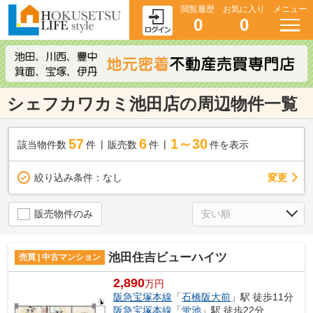
閲覧履歴
お気に入り
メニュー
0
0
シェフカワカミ池田店の周辺物件一覧
57
6
1～30
該当物件数
件
販売数
件
件を表示
変更
絞り込み条件：
なし
販売物件のみ
池田住吉ビューハイツ
売買 | 中古マンション
2,890
万円
阪急宝塚本線
「
石橋阪大前
」駅 徒歩11分
阪急宝塚本線
「
蛍池
」駅 徒歩22分