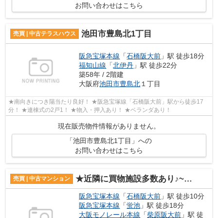
お問い合わせはこちら
池田市豊島北1丁目
売買 | 中古テラスハウス
阪急宝塚本線
「
石橋阪大前
」駅 徒歩18分
福知山線
「
北伊丹
」駅 徒歩22分
築58年 / 2階建
大阪府
池田市
豊島北
１丁目
★南向きにつき陽当たり良好！ ★阪急宝塚線「石橋阪大前」駅から徒歩17
分！ ★連棟式の2戸1！ ★物入・押入あり！ ★ベランダあり！
現在販売物件情報がありません。
「池田市豊島北1丁目」への
お問い合わせはこちら
★近隣に買物施設多数あり♪~メロディーハイム池田2階部分♪
売買 | 中古マンション
阪急宝塚本線
「
石橋阪大前
」駅 徒歩10分
阪急宝塚本線
「
蛍池
」駅 徒歩18分
大阪モノレール本線
「
柴原阪大前
」駅 徒