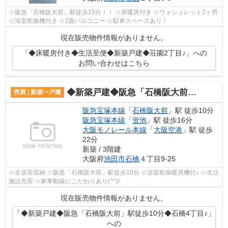
☆阪急「石橋阪大前」駅徒歩15分！！ ☆床暖房付き ☆ウォシュレット2ヶ所
☆浴室乾燥機付き ☆2面バルコニー ☆駐車スペースあり！
現在販売物件情報がありません。
「◆床暖房付き◆生活至便◆新築戸建◆荘園2丁目♪」への
お問い合わせはこちら
◆新築戸建◆阪急「石橋阪大前」駅徒歩10分◆石橋4丁目♪
売買 | 新築一戸建
阪急宝塚本線
「
石橋阪大前
」駅 徒歩10分
阪急宝塚本線
「
蛍池
」駅 徒歩16分
大阪モノレール本線
「
大阪空港
」駅 徒歩
22分
新築 / 3階建
大阪府
池田市
石橋
４丁目9-25
☆全居室収納 ☆阪急「石橋阪大前」駅徒歩10分 ☆浴室乾燥暖房機付♪ ☆生活
施設充実 ☆家事動線にこだわりあり(^^)/
現在販売物件情報がありません。
「◆新築戸建◆阪急「石橋阪大前」駅徒歩10分◆石橋4丁目♪」
への