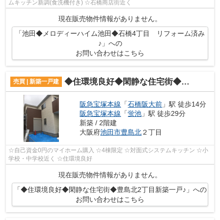
ムキッチン新調(食洗機付き) ☆石橋商店街近く
現在販売物件情報がありません。
「池田◆メロディーハイム池田◆石橋4丁目 リフォーム済み
♪」への
お問い合わせはこちら
◆住環境良好◆閑静な住宅街◆豊島北2丁目新築一戸♪
売買 | 新築一戸建
阪急宝塚本線
「
石橋阪大前
」駅 徒歩14分
阪急宝塚本線
「
蛍池
」駅 徒歩29分
新築 / 2階建
大阪府
池田市
豊島北
２丁目
☆自己資金0円のマイホーム購入 ☆4棟限定 ☆対面式システムキッチン ☆小
学校・中学校近く ☆住環境良好
現在販売物件情報がありません。
「◆住環境良好◆閑静な住宅街◆豊島北2丁目新築一戸♪」への
お問い合わせはこちら