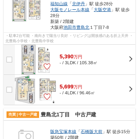
福知山線
「
北伊丹
」駅 徒歩28分
大阪モノレール本線
「
大阪空港
」駅 徒歩
28分
新築 / 2階建
大阪府
池田市
豊島北
１丁目7-8
・駐車2台可能 ・南向きで陽当り良好 ・リビングは開放感のある折上天井 ・
北豊島小学校・北豊島中学校
5,390
万
円
- / 3LDK / 105.38㎡
5,699
万
円
- / 4LDK / 96.46㎡
豊島北1丁目 中古戸建
売買 | 中古一戸建
阪急宝塚本線
「
石橋阪大前
」駅 徒歩15分
築50年 / 2階建