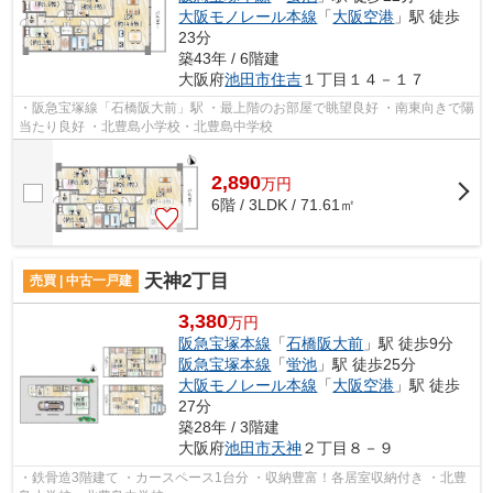
大阪モノレール本線
「
大阪空港
」駅 徒歩
23分
築43年 / 6階建
大阪府
池田市
住吉
１丁目１４－１７
・阪急宝塚線「石橋阪大前」駅 ・最上階のお部屋で眺望良好 ・南東向きで陽
当たり良好 ・北豊島小学校・北豊島中学校
2,890
万
円
6階 / 3LDK / 71.61㎡
天神2丁目
売買 | 中古一戸建
3,380
万円
阪急宝塚本線
「
石橋阪大前
」駅 徒歩9分
阪急宝塚本線
「
蛍池
」駅 徒歩25分
大阪モノレール本線
「
大阪空港
」駅 徒歩
27分
築28年 / 3階建
大阪府
池田市
天神
２丁目８－９
・鉄骨造3階建て ・カースペース1台分 ・収納豊富！各居室収納付き ・北豊