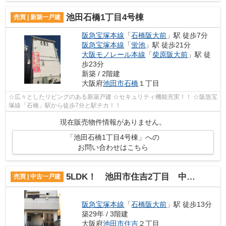
池田石橋1丁目4号棟
売買 | 新築一戸建
阪急宝塚本線
「
石橋阪大前
」駅 徒歩7分
阪急宝塚本線
「
蛍池
」駅 徒歩21分
大阪モノレール本線
「
柴原阪大前
」駅 徒
歩23分
新築 / 2階建
大阪府
池田市
石橋
１丁目
☆広々としたリビングのある新築戸建 ☆セキュリティ機能充実！！ ☆阪急宝
塚線「石橋」駅から徒歩7分と駅チカ！！
現在販売物件情報がありません。
「池田石橋1丁目4号棟」への
お問い合わせはこちら
5LDK！ 池田市住吉2丁目 中古戸建住宅
売買 | 中古一戸建
阪急宝塚本線
「
石橋阪大前
」駅 徒歩13分
築29年 / 3階建
大阪府
池田市
住吉
２丁目