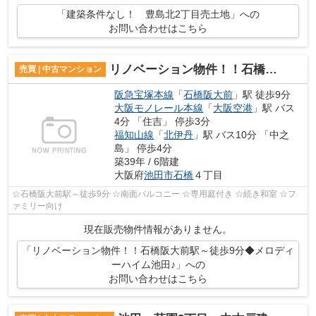
「建築条件なし！ 豊島北2丁目売土地」への
お問い合わせはこちら
リノベーション物件！！石橋阪大前駅～徒歩9分◆メロディーハイム池田♪
売買 | 中古マンション
阪急宝塚本線
「
石橋阪大前
」駅 徒歩9分
大阪モノレール本線
「
大阪空港
」駅 バス
4分 「住吉」 停歩3分
福知山線
「
北伊丹
」駅 バス10分 「中之
島」 停歩4分
築39年 / 6階建
大阪府
池田市
石橋
４丁目
☆石橋阪大前駅～徒歩9分 ☆南面バルコニー ☆専用庭付き ☆続き和室 ☆フ
ァミリー向け
現在販売物件情報がありません。
「リノベーション物件！！石橋阪大前駅～徒歩9分◆メロディ
ーハイム池田♪」への
お問い合わせはこちら