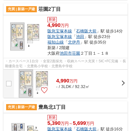
荘園2丁目
売買 | 新築一戸建
新築
4,990
万円
阪急宝塚本線
「
石橋阪大前
」駅 徒歩14分
阪急宝塚本線
「
池田
」駅 徒歩23分
福知山線
「
北伊丹
」駅 徒歩35分
新築 / 2階建
大阪府
池田市
荘園
２丁目１－１８
・カースペース1台分 ・全室2面採光 ・収納スペース充実！SIC+FC完備 ・長
期優良住宅 ・北豊島小学校・北豊島中学校
4,990
万
円
- / 3LDK / 92.32㎡
豊島北1丁目
売買 | 新築一戸建
新築
5,390
5,699
万円～
万円
阪急宝塚本線
「
石橋阪大前
」駅 徒歩16分