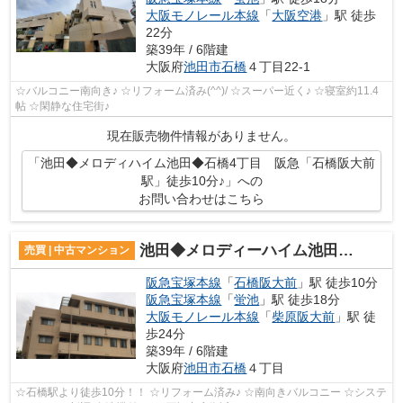
大阪モノレール本線
「
大阪空港
」駅 徒歩
22分
築39年 / 6階建
大阪府
池田市
石橋
４丁目22-1
☆バルコニー南向き♪ ☆リフォーム済み(^^)/ ☆スーパー近く♪ ☆寝室約11.4
帖 ☆閑静な住宅街♪
現在販売物件情報がありません。
「池田◆メロディハイム池田◆石橋4丁目 阪急「石橋阪大前
駅」徒歩10分♪」への
お問い合わせはこちら
池田◆メロディーハイム池田◆石橋4丁目 リフォーム済み♪
売買 | 中古マンション
阪急宝塚本線
「
石橋阪大前
」駅 徒歩10分
阪急宝塚本線
「
蛍池
」駅 徒歩18分
大阪モノレール本線
「
柴原阪大前
」駅 徒
歩24分
築39年 / 6階建
大阪府
池田市
石橋
４丁目
☆石橋駅より徒歩10分！！ ☆リフォーム済み♪ ☆南向きバルコニー ☆システ