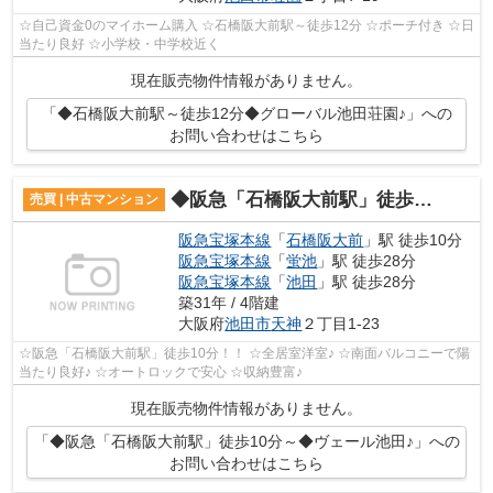
☆自己資金0のマイホーム購入 ☆石橋阪大前駅～徒歩12分 ☆ポーチ付き ☆日
当たり良好 ☆小学校・中学校近く
現在販売物件情報がありません。
「◆石橋阪大前駅～徒歩12分◆グローバル池田荘園♪」への
お問い合わせはこちら
◆阪急「石橋阪大前駅」徒歩10分～◆ヴェール池田♪
売買 | 中古マンション
阪急宝塚本線
「
石橋阪大前
」駅 徒歩10分
阪急宝塚本線
「
蛍池
」駅 徒歩28分
阪急宝塚本線
「
池田
」駅 徒歩28分
築31年 / 4階建
大阪府
池田市
天神
２丁目1-23
☆阪急「石橋阪大前駅」徒歩10分！！ ☆全居室洋室♪ ☆南面バルコニーで陽
当たり良好♪ ☆オートロックで安心 ☆収納豊富♪
現在販売物件情報がありません。
「◆阪急「石橋阪大前駅」徒歩10分～◆ヴェール池田♪」への
お問い合わせはこちら