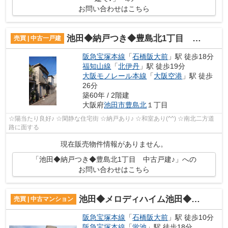
お問い合わせはこちら
池田◆納戸つき◆豊島北1丁目 中古戸建♪
売買 | 中古一戸建
阪急宝塚本線
「
石橋阪大前
」駅 徒歩18分
福知山線
「
北伊丹
」駅 徒歩19分
大阪モノレール本線
「
大阪空港
」駅 徒歩
26分
築60年 / 2階建
大阪府
池田市
豊島北
１丁目
☆陽当たり良好♪ ☆閑静な住宅街 ☆納戸あり♪ ☆和室あり(^^) ☆南北二方道
路に面する
現在販売物件情報がありません。
「池田◆納戸つき◆豊島北1丁目 中古戸建♪」への
お問い合わせはこちら
池田◆メロディハイム池田◆石橋4丁目 阪急「石橋阪大前駅」徒歩10分♪
売買 | 中古マンション
阪急宝塚本線
「
石橋阪大前
」駅 徒歩10分
阪急宝塚本線
「
蛍池
」駅 徒歩18分