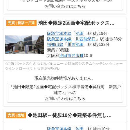
「クレアコート池田城南イーストキャッスル」への
お問い合わせはこちら
池田◆限定2区画◆宅配ボックス標準装備◆呉服町 新築戸建て♪
売買 | 新築一戸建
阪急宝塚本線
「
池田
」駅 徒歩9分
阪急宝塚本線
「
川西能勢口
」駅 徒歩28分
福知山線
「
川西池田
」駅 徒歩32分
新築 / 3階建
大阪府
池田市
呉服町
10-6
☆宅配ボックス付き ☆2面バルコニー ☆対面式システムキッチン♪ ☆ウォー
クインクローゼット ☆各居室収納♪
現在販売物件情報がありません。
「池田◆限定2区画◆宅配ボックス標準装備◆呉服町 新築戸
建て♪」への
お問い合わせはこちら
◆池田駅～徒歩10分◆建築条件無し◆上池田1丁目売土地♪
売買 | 売地
阪急宝塚本線
「
池田
」駅 徒歩10分