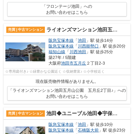
「フロンテージ池田」への
お問い合わせはこちら
ライオンズマンション池田五月山公園 五月丘2丁目♪
売買 | 中古マンション
阪急宝塚本線
「
池田
」駅 徒歩14分
阪急宝塚本線
「
川西能勢口
」駅 徒歩20分
福知山線
「
川西池田
」駅 徒歩25分
築27年 / 5階建
大阪府
池田市
五月丘
２丁目2-3
☆専用庭付き♪ ☆緑豊かな公園近く ☆収納豊富♪ ☆小学校近く
現在販売物件情報がありません。
「ライオンズマンション池田五月山公園 五月丘2丁目♪」への
お問い合わせはこちら
池田◆ユニーブル池田◆宇保町 中古マンション♪
売買 | 中古マンション
阪急宝塚本線
「
池田
」駅 徒歩10分
阪急宝塚本線
「
石橋阪大前
」駅 徒歩23分