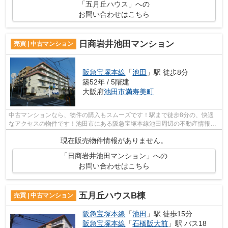
「五月丘ハウス」への
お問い合わせはこちら
日商岩井池田マンション
売買 | 中古マンション
阪急宝塚本線
「
池田
」駅 徒歩8分
築52年 / 5階建
大阪府
池田市
満寿美町
中古マンションなら、物件の購入もスムーズです！駅まで徒歩8分の、快適
なアクセスの物件です！池田市にある阪急宝塚本線池田周辺の不動産情報を
お求めの方は、ぜひ当社にお問い合わせ...
現在販売物件情報がありません。
「日商岩井池田マンション」への
お問い合わせはこちら
五月丘ハウスB棟
売買 | 中古マンション
阪急宝塚本線
「
池田
」駅 徒歩15分
阪急宝塚本線
「
石橋阪大前
」駅 バス18