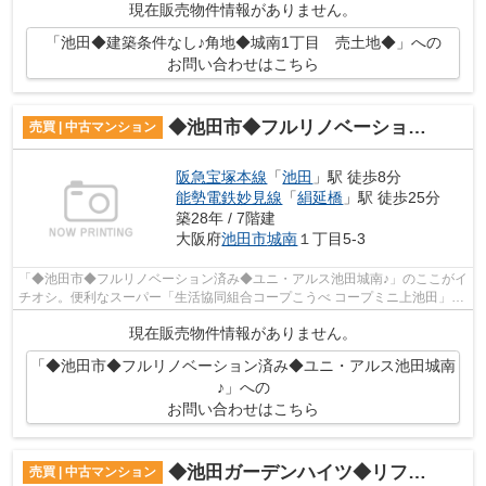
現在販売物件情報がありません。
「池田◆建築条件なし♪角地◆城南1丁目 売土地◆」への
お問い合わせはこちら
◆池田市◆フルリノベーション済み◆ユニ・アルス池田城南♪
売買 | 中古マンション
阪急宝塚本線
「
池田
」駅 徒歩8分
能勢電鉄妙見線
「
絹延橋
」駅 徒歩25分
築28年 / 7階建
大阪府
池田市
城南
１丁目5-3
「◆池田市◆フルリノベーション済み◆ユニ・アルス池田城南♪」のここがイ
チオシ。便利なスーパー「生活協同組合コープこうべ コープミニ上池田」ま
で379mです。南向きの物件なので気持ち...
現在販売物件情報がありません。
「◆池田市◆フルリノベーション済み◆ユニ・アルス池田城南
♪」への
お問い合わせはこちら
◆池田ガーデンハイツ◆リフォーム済み◆駅から近い♪
売買 | 中古マンション