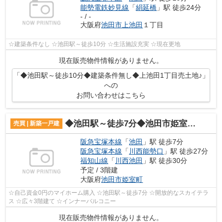
能勢電鉄妙見線
「
絹延橋
」駅 徒歩24分
- / -
大阪府
池田市
上池田
１丁目
☆建築条件なし ☆池田駅～徒歩10分 ☆生活施設充実 ☆現在更地
現在販売物件情報がありません。
「◆池田駅～徒歩10分◆建築条件無し◆上池田1丁目売土地♪」
への
お問い合わせはこちら
◆池田駅～徒歩7分◆池田市姫室町新築戸建♪
売買 | 新築一戸建
阪急宝塚本線
「
池田
」駅 徒歩7分
阪急宝塚本線
「
川西能勢口
」駅 徒歩27分
福知山線
「
川西池田
」駅 徒歩30分
予定 / 3階建
大阪府
池田市
姫室町
☆自己資金0円のマイホーム購入 ☆池田駅～徒歩7分 ☆開放的なスカイテラ
ス ☆広々3階建て ☆インナーバルコニー
現在販売物件情報がありません。