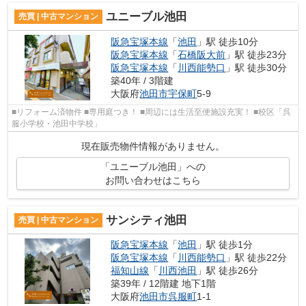
ユニーブル池田
売買 | 中古マンション
阪急宝塚本線
「
池田
」駅 徒歩10分
阪急宝塚本線
「
石橋阪大前
」駅 徒歩23分
阪急宝塚本線
「
川西能勢口
」駅 徒歩30分
築40年 / 3階建
大阪府
池田市
宇保町
5-9
■リフォーム済物件 ■専用庭つき！ ■周辺には生活至便施設充実！ ■校区「呉
服小学校・池田中学校」
現在販売物件情報がありません。
「ユニーブル池田」への
お問い合わせはこちら
サンシティ池田
売買 | 中古マンション
阪急宝塚本線
「
池田
」駅 徒歩1分
阪急宝塚本線
「
川西能勢口
」駅 徒歩22分
福知山線
「
川西池田
」駅 徒歩26分
築39年 / 12階建 地下1階
大阪府
池田市
呉服町
1-1