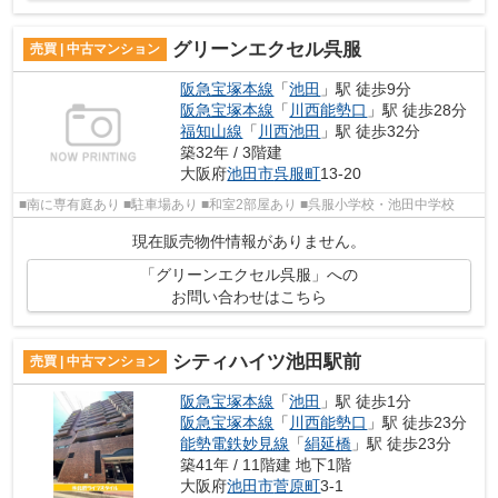
グリーンエクセル呉服
売買 | 中古マンション
阪急宝塚本線
「
池田
」駅 徒歩9分
阪急宝塚本線
「
川西能勢口
」駅 徒歩28分
福知山線
「
川西池田
」駅 徒歩32分
築32年 / 3階建
大阪府
池田市
呉服町
13-20
■南に専有庭あり ■駐車場あり ■和室2部屋あり ■呉服小学校・池田中学校
現在販売物件情報がありません。
「グリーンエクセル呉服」への
お問い合わせはこちら
シティハイツ池田駅前
売買 | 中古マンション
阪急宝塚本線
「
池田
」駅 徒歩1分
阪急宝塚本線
「
川西能勢口
」駅 徒歩23分
能勢電鉄妙見線
「
絹延橋
」駅 徒歩23分
築41年 / 11階建 地下1階
大阪府
池田市
菅原町
3-1