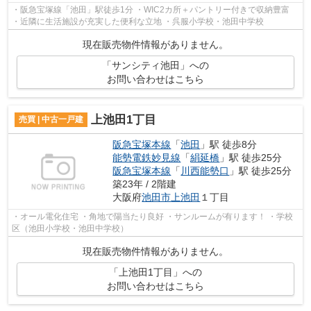
・阪急宝塚線「池田」駅徒歩1分 ・WIC2カ所＋パントリー付きで収納豊富
・近隣に生活施設が充実した便利な立地 ・呉服小学校・池田中学校
現在販売物件情報がありません。
「サンシティ池田」への
お問い合わせはこちら
上池田1丁目
売買 | 中古一戸建
阪急宝塚本線
「
池田
」駅 徒歩8分
能勢電鉄妙見線
「
絹延橋
」駅 徒歩25分
阪急宝塚本線
「
川西能勢口
」駅 徒歩25分
築23年 / 2階建
大阪府
池田市
上池田
１丁目
・オール電化住宅 ・角地で陽当たり良好 ・サンルームが有ります！ ・学校
区（池田小学校・池田中学校）
現在販売物件情報がありません。
「上池田1丁目」への
お問い合わせはこちら