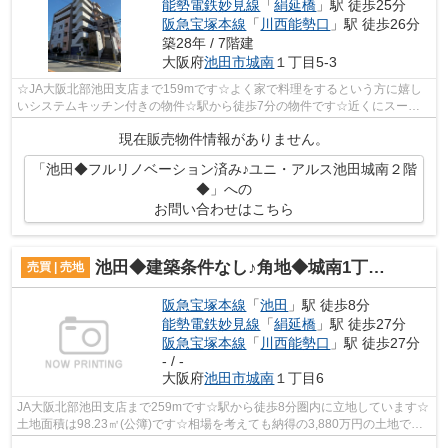
能勢電鉄妙見線
「
絹延橋
」駅 徒歩25分
阪急宝塚本線
「
川西能勢口
」駅 徒歩26分
築28年 / 7階建
大阪府
池田市
城南
１丁目5-3
☆JA大阪北部池田支店まで159mです☆よく家で料理をするという方に嬉し
いシステムキッチン付きの物件☆駅から徒歩7分の物件です☆近くにスーパ
ーがあれば、すぐに買い物ができるので便利で...
現在販売物件情報がありません。
「池田◆フルリノベーション済み♪ユニ・アルス池田城南２階
◆」への
お問い合わせはこちら
池田◆建築条件なし♪角地◆城南1丁目 売土地◆
売買 | 売地
阪急宝塚本線
「
池田
」駅 徒歩8分
能勢電鉄妙見線
「
絹延橋
」駅 徒歩27分
阪急宝塚本線
「
川西能勢口
」駅 徒歩27分
- / -
大阪府
池田市
城南
１丁目6
JA大阪北部池田支店まで259mです☆駅から徒歩8分圏内に立地しています☆
土地面積は98.23㎡(公簿)です☆相場を考えても納得の3,880万円の土地です
☆住まい探しでお悩みの点はございませんか...