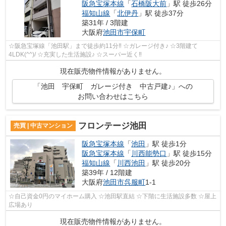
阪急宝塚本線
「
石橋阪大前
」駅 徒歩26分
福知山線
「
北伊丹
」駅 徒歩37分
築31年 / 3階建
大阪府
池田市
宇保町
☆阪急宝塚線「池田駅」まで徒歩約11分‼ ☆ガレージ付き♪ ☆3階建て
4LDK(^^)/ ☆充実した生活施設♪ ☆スーパー近く‼
現在販売物件情報がありません。
「池田 宇保町 ガレージ付き 中古戸建♪」への
お問い合わせはこちら
フロンテージ池田
売買 | 中古マンション
阪急宝塚本線
「
池田
」駅 徒歩1分
阪急宝塚本線
「
川西能勢口
」駅 徒歩15分
福知山線
「
川西池田
」駅 徒歩20分
築39年 / 12階建
大阪府
池田市
呉服町
1-1
☆自己資金0円のマイホーム購入 ☆池田駅直結 ☆下階に生活施設多数 ☆屋上
広場あり
現在販売物件情報がありません。