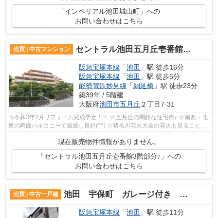
「インペリアル池田城山町」への
お問い合わせはこちら
セントラル池田五月丘壱番館3階部分♪
売買 | 中古マンション
阪急宝塚本線
「
池田
」駅 徒歩16分
阪急宝塚本線
「
池田
」駅 徒歩5分
能勢電鉄妙見線
「
絹延橋
」駅 徒歩23分
築39年 / 5階建
大阪府
池田市
五月丘
２丁目7-31
☆令和3年2月リフォーム完成予定！！ ☆五月丘の閑静な住宅街♪ ☆南西・北
東の両面バルコニーで風通し良好(^^) ☆猪名川花火大会の花火も見ることが
できます♪ ☆眺望良好‼ ☆緑豊かな住環境(...
現在販売物件情報がありません。
「セントラル池田五月丘壱番館3階部分♪」への
お問い合わせはこちら
池田 宇保町 ガレージ付き 中古戸建♪
売買 | 中古一戸建
阪急宝塚本線
「
池田
」駅 徒歩11分