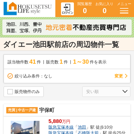
閲覧履歴
お気に入り
メニュー
0
0
ダイエー池田駅前店の周辺物件一覧
41
1
1～30
該当物件数
件
販売数
件
件を表示
変更
絞り込み条件：
なし
販売物件のみ
宇保町
売買 | 中古一戸建
5,880
万円
阪急宝塚本線
「
池田
」駅 徒歩10分
阪急宝塚本線
「
石橋阪大前
」駅 徒歩25分