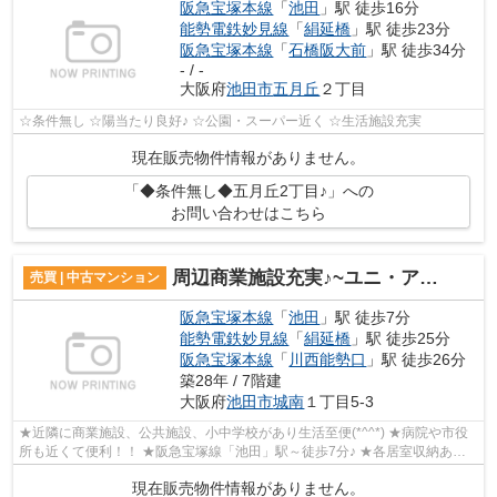
阪急宝塚本線
「
池田
」駅 徒歩16分
能勢電鉄妙見線
「
絹延橋
」駅 徒歩23分
阪急宝塚本線
「
石橋阪大前
」駅 徒歩34分
- / -
大阪府
池田市
五月丘
２丁目
☆条件無し ☆陽当たり良好♪ ☆公園・スーパー近く ☆生活施設充実
現在販売物件情報がありません。
「◆条件無し◆五月丘2丁目♪」への
お問い合わせはこちら
周辺商業施設充実♪~ユニ・アルス池田城南2階部分♪
売買 | 中古マンション
阪急宝塚本線
「
池田
」駅 徒歩7分
能勢電鉄妙見線
「
絹延橋
」駅 徒歩25分
阪急宝塚本線
「
川西能勢口
」駅 徒歩26分
築28年 / 7階建
大阪府
池田市
城南
１丁目5-3
★近隣に商業施設、公共施設、小中学校があり生活至便(*^^*) ★病院や市役
所も近くて便利！！ ★阪急宝塚線「池田」駅～徒歩7分♪ ★各居室収納あり
(^^♪
現在販売物件情報がありません。