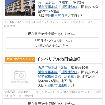
分 「五月丘小学校前」 停歩2分
阪急宝塚本線
「
川西能勢口
」駅 徒歩20分
築53年 / 5階建
大阪府
池田市
五月丘
２丁目1-7
☆2LDK ☆1250万円 ☆31年3月フルリノベーション ☆南向き ☆日当たり、
展望良好
現在販売物件情報がありません。
「五月丘ハウスB棟」への
お問い合わせはこちら
インペリアル池田城山町
売買 | 中古マンション
阪急宝塚本線
「
池田
」駅 徒歩10分
阪急宝塚本線
「
川西能勢口
」駅 徒歩19分
能勢電鉄妙見線
「
絹延橋
」駅 徒歩14分
築42年 / 5階建 地下1階
大阪府
池田市
城山町
3-51
☆池田駅～徒歩10分！！ ☆アクセス良好 ☆1780万 ☆南向きバルコニー ☆陽
当たり良好 ☆生活便利
現在販売物件情報がありません。