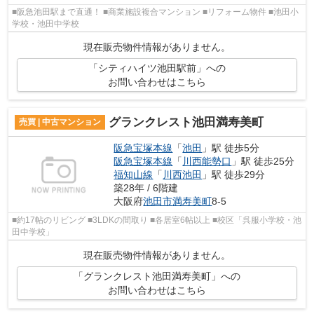
■阪急池田駅まで直通！ ■商業施設複合マンション ■リフォーム物件 ■池田小
学校・池田中学校
現在販売物件情報がありません。
「シティハイツ池田駅前」への
お問い合わせはこちら
グランクレスト池田満寿美町
売買 | 中古マンション
阪急宝塚本線
「
池田
」駅 徒歩5分
阪急宝塚本線
「
川西能勢口
」駅 徒歩25分
福知山線
「
川西池田
」駅 徒歩29分
築28年 / 6階建
大阪府
池田市
満寿美町
8-5
■約17帖のリビング ■3LDKの間取り ■各居室6帖以上 ■校区「呉服小学校・池
田中学校」
現在販売物件情報がありません。
「グランクレスト池田満寿美町」への
お問い合わせはこちら