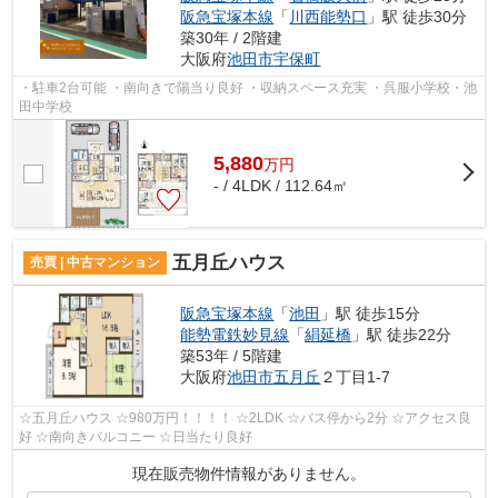
阪急宝塚本線
「
川西能勢口
」駅 徒歩30分
築30年 / 2階建
大阪府
池田市
宇保町
・駐車2台可能 ・南向きで陽当り良好 ・収納スペース充実 ・呉服小学校・池
田中学校
5,880
万
円
- / 4LDK / 112.64㎡
五月丘ハウス
売買 | 中古マンション
阪急宝塚本線
「
池田
」駅 徒歩15分
能勢電鉄妙見線
「
絹延橋
」駅 徒歩22分
築53年 / 5階建
大阪府
池田市
五月丘
２丁目1-7
☆五月丘ハウス ☆980万円！！！！ ☆2LDK ☆バス停から2分 ☆アクセス良
好 ☆南向きバルコニー ☆日当たり良好
現在販売物件情報がありません。