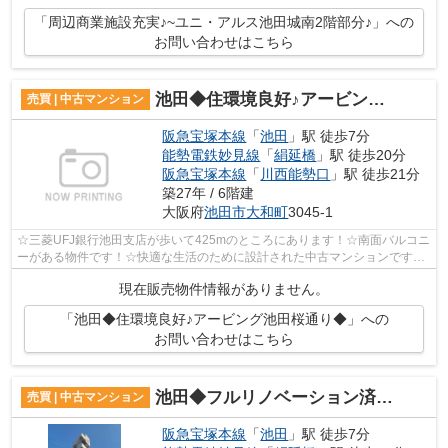
「周辺商業施設充実♪~ユニ・アルス池田城南2階部分♪」への
お問い合わせはこちら
池田◆住環境良好♪アービング池田桜通り◆
売買 | 中古マンション
阪急宝塚本線
「
池田
」駅 徒歩7分
能勢電鉄妙見線
「
絹延橋
」駅 徒歩20分
阪急宝塚本線
「
川西能勢口
」駅 徒歩21分
築27年 / 6階建
大阪府
池田市
大和町
3045-1
☆三菱UFJ銀行池田支店が歩いて425mのところにあります！☆南面バルコニ
ーがある物件です！☆快適な生活のために設計された中古マンションです！
☆専有面積は72.43㎡で広々とスペースを利...
現在販売物件情報がありません。
「池田◆住環境良好♪アービング池田桜通り◆」への
お問い合わせはこちら
池田◆フルリノベーション済み♪ユニ・アルス池田城南２階◆
売買 | 中古マンション
阪急宝塚本線
「
池田
」駅 徒歩7分