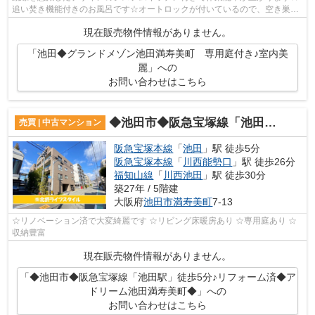
追い焚き機能付きのお風呂です☆オートロックが付いているので、空き巣な
どの危険も減らすことができます☆幅広い...
現在販売物件情報がありません。
「池田◆グランドメゾン池田満寿美町 専用庭付き♪室内美
麗」への
お問い合わせはこちら
◆池田市◆阪急宝塚線「池田駅」徒歩5分♪リフォーム済◆アドリーム池田満寿美町◆
売買 | 中古マンション
阪急宝塚本線
「
池田
」駅 徒歩5分
阪急宝塚本線
「
川西能勢口
」駅 徒歩26分
福知山線
「
川西池田
」駅 徒歩30分
築27年 / 5階建
大阪府
池田市
満寿美町
7-13
☆リノベーション済で大変綺麗です ☆リビング床暖房あり ☆専用庭あり ☆
収納豊富
現在販売物件情報がありません。
「◆池田市◆阪急宝塚線「池田駅」徒歩5分♪リフォーム済◆ア
ドリーム池田満寿美町◆」への
お問い合わせはこちら