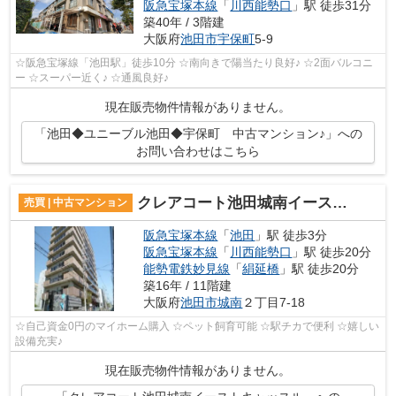
阪急宝塚本線
「
川西能勢口
」駅 徒歩31分
築40年 / 3階建
大阪府
池田市
宇保町
5-9
☆阪急宝塚線「池田駅」徒歩10分 ☆南向きで陽当たり良好♪ ☆2面バルコニ
ー ☆スーパー近く♪ ☆通風良好♪
現在販売物件情報がありません。
「池田◆ユニーブル池田◆宇保町 中古マンション♪」への
お問い合わせはこちら
クレアコート池田城南イーストキャッスル
売買 | 中古マンション
阪急宝塚本線
「
池田
」駅 徒歩3分
阪急宝塚本線
「
川西能勢口
」駅 徒歩20分
能勢電鉄妙見線
「
絹延橋
」駅 徒歩20分
築16年 / 11階建
大阪府
池田市
城南
２丁目7-18
☆自己資金0円のマイホーム購入 ☆ペット飼育可能 ☆駅チカで便利 ☆嬉しい
設備充実♪
現在販売物件情報がありません。