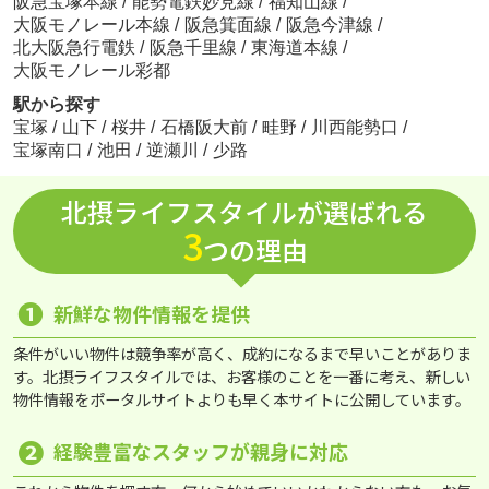
阪急宝塚本線
/
能勢電鉄妙見線
/
福知山線
/
大阪モノレール本線
/
阪急箕面線
/
阪急今津線
/
北大阪急行電鉄
/
阪急千里線
/
東海道本線
/
大阪モノレール彩都
駅から探す
宝塚
/
山下
/
桜井
/
石橋阪大前
/
畦野
/
川西能勢口
/
宝塚南口
/
池田
/
逆瀬川
/
少路
北摂ライフスタイルが選ばれる
3
つの理由
❶
新鮮な物件情報を提供
条件がいい物件は競争率が高く、成約になるまで早いことがありま
す。北摂ライフスタイルでは、お客様のことを一番に考え、新しい
物件情報をポータルサイトよりも早く本サイトに公開しています。
❷
経験豊富なスタッフが親身に対応