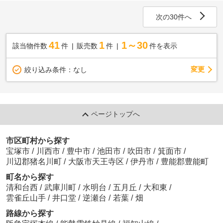
次の30件へ
41
1
1～30
該当物件数
件
販売数
件
件を表示
変更
絞り込み条件：
なし
ページトップへ
市区町村から探す
宝塚市
/
川西市
/
豊中市
/
池田市
/
吹田市
/
箕面市
/
川辺郡猪名川町
/
大阪市天王寺区
/
伊丹市
/
豊能郡豊能町
町名から探す
清和台西
/
武庫川町
/
水明台
/
五月丘
/
大和東
/
雲雀丘山手
/
井口堂
/
逆瀬台
/
若葉
/
畑
路線から探す