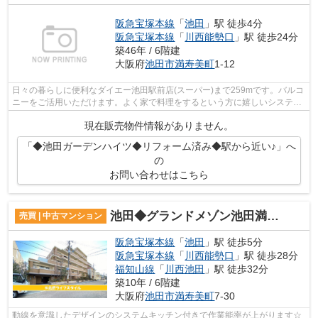
阪急宝塚本線
「
池田
」駅 徒歩4分
阪急宝塚本線
「
川西能勢口
」駅 徒歩24分
築46年 / 6階建
大阪府
池田市
満寿美町
1-12
日々の暮らしに便利なダイエー池田駅前店(スーパー)まで259mです。バルコ
ニーをご活用いただけます。よく家で料理をするという方に嬉しいシステム
キッチン付きの物件。2駅利用できる場...
現在販売物件情報がありません。
「◆池田ガーデンハイツ◆リフォーム済み◆駅から近い♪」へ
の
お問い合わせはこちら
池田◆グランドメゾン池田満寿美町 専用庭付き♪室内美麗
売買 | 中古マンション
阪急宝塚本線
「
池田
」駅 徒歩5分
阪急宝塚本線
「
川西能勢口
」駅 徒歩28分
福知山線
「
川西池田
」駅 徒歩32分
築10年 / 6階建
大阪府
池田市
満寿美町
7-30
動線を意識したデザインのシステムキッチン付きで作業能率が上がります☆