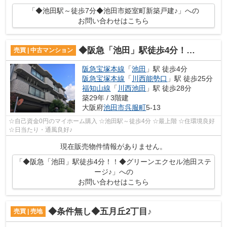
「◆池田駅～徒歩7分◆池田市姫室町新築戸建♪」への
お問い合わせはこちら
◆阪急「池田」駅徒歩4分！！◆グリーンエクセル池田ステージ♪
売買 | 中古マンション
阪急宝塚本線
「
池田
」駅 徒歩4分
阪急宝塚本線
「
川西能勢口
」駅 徒歩25分
福知山線
「
川西池田
」駅 徒歩28分
築29年 / 3階建
大阪府
池田市
呉服町
5-13
☆自己資金0円のマイホーム購入 ☆池田駅～徒歩4分 ☆最上階 ☆住環境良好
☆日当たり・通風良好♪
現在販売物件情報がありません。
「◆阪急「池田」駅徒歩4分！！◆グリーンエクセル池田ステ
ージ♪」への
お問い合わせはこちら
◆条件無し◆五月丘2丁目♪
売買 | 売地