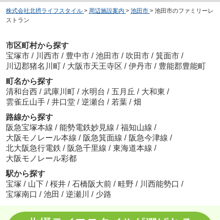
株式会社北摂ライフスタイル
>
周辺施設案内
>
池田市
>
池田市のファミリーレ
ストラン
市区町村から探す
宝塚市
/
川西市
/
豊中市
/
池田市
/
吹田市
/
箕面市
/
川辺郡猪名川町
/
大阪市天王寺区
/
伊丹市
/
豊能郡豊能町
町名から探す
清和台西
/
武庫川町
/
水明台
/
五月丘
/
大和東
/
雲雀丘山手
/
井口堂
/
逆瀬台
/
若葉
/
畑
路線から探す
阪急宝塚本線
/
能勢電鉄妙見線
/
福知山線
/
大阪モノレール本線
/
阪急箕面線
/
阪急今津線
/
北大阪急行電鉄
/
阪急千里線
/
東海道本線
/
大阪モノレール彩都
駅から探す
宝塚
/
山下
/
桜井
/
石橋阪大前
/
畦野
/
川西能勢口
/
宝塚南口
/
池田
/
逆瀬川
/
少路