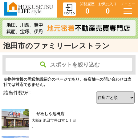
閲覧履歴
お気に入り
メニュー
0
0
池田市のファミリーレストラン
スポットを絞り込む
※物件情報の周辺施設紹介のページであり、各店舗への問い合わせは当
社では対応できません。
該当件数
9
件
ザめしや池田店
大阪府池田市井口堂１丁目
-