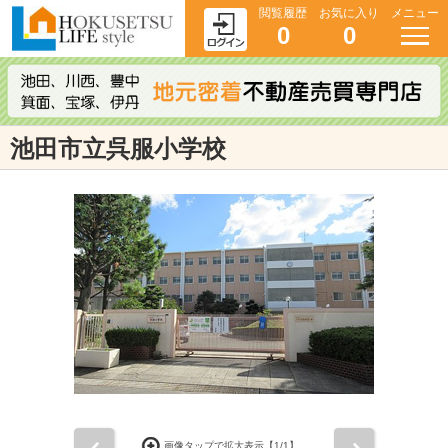
閲覧履歴
お気に入り
メニュー
0
0
池田市立呉服小学校
前
次
画像タップで拡大表示【
1
/1】