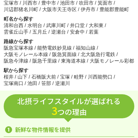
宝塚市
/
川西市
/
豊中市
/
池田市
/
吹田市
/
箕面市
/
川辺郡猪名川町
/
大阪市天王寺区
/
伊丹市
/
豊能郡豊能町
町名から探す
清和台西
/
水明台
/
武庫川町
/
井口堂
/
大和東
/
雲雀丘山手
/
五月丘
/
逆瀬台
/
安倉中
/
若葉
路線から探す
阪急宝塚本線
/
能勢電鉄妙見線
/
福知山線
/
大阪モノレール本線
/
阪急箕面線
/
北大阪急行電鉄
/
阪急今津線
/
阪急千里線
/
東海道本線
/
大阪モノレール彩都
駅から探す
桜井
/
山下
/
石橋阪大前
/
宝塚
/
畦野
/
川西能勢口
/
宝塚南口
/
池田
/
笹部
/
逆瀬川
北摂ライフスタイルが選ばれる
3
つの理由
❶
新鮮な物件情報を提供